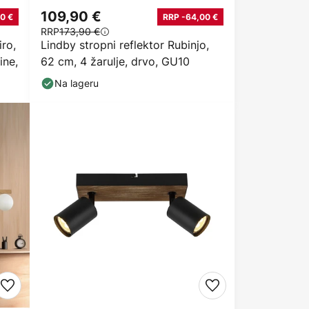
109,90 €
0 €
RRP -64,00 €
RRP
173,90 €
iro,
Lindby stropni reflektor Rubinjo,
ine,
62 cm, 4 žarulje, drvo, GU10
Na lageru