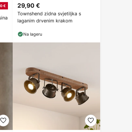
29,90 €
0 €
Townshend zidna svjetiljka s
sina
laganim drvenim krakom
Na lageru