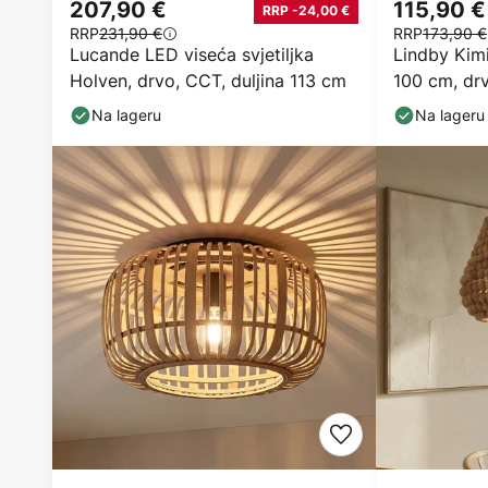
207,90 €
115,90 €
RRP -24,00 €
RRP
231,90 €
RRP
173,90 €
Lucande LED viseća svjetiljka
Lindby Kim
Holven, drvo, CCT, duljina 113 cm
100 cm, drv
Na lageru
Na lageru