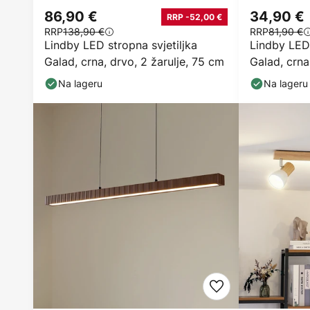
86,90 €
34,90 €
RRP -52,00 €
RRP
138,90 €
RRP
81,90 €
Lindby LED stropna svjetiljka
Lindby LED 
Galad, crna, drvo, 2 žarulje, 75 cm
Galad, crna
Na lageru
Na lageru