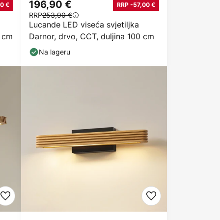
196,90 €
0 €
RRP -57,00 €
RRP
253,90 €
Lucande LED viseća svjetiljka
0 cm
Darnor, drvo, CCT, duljina 100 cm
Na lageru