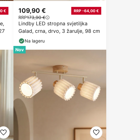
109,90 €
0 €
RRP -64,00 €
RRP
173,90 €
e,
Lindby LED stropna svjetiljka
E27
Galad, crna, drvo, 3 žarulje, 98 cm
Na lageru
Nov