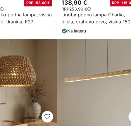
138,90 €
RRP -58,00 €
RRP -115,0
RRP
253,90 €
iko podna lampa, visina
Lindby podna lampa Charlia,
o, tkanina, E27
bijela, orahovo drvo, visina 15
Na lageru