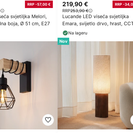
219,90 €
RRP -57,00 €
RRP -34,0
€
RRP
253,90 €
eća svjetiljka Melori,
Lucande LED viseća svjetiljka
dna boja, Ø 51 cm, E27
Emara, svijetlo drvo, hrast, CC
Na lageru
Nov