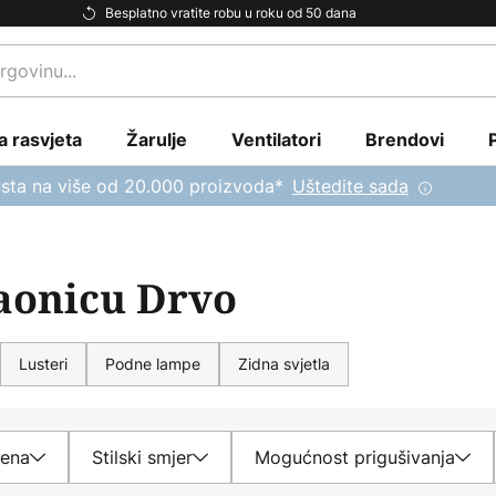
Besplatno vratite robu u roku od 50 dana
a rasvjeta
Žarulje
Ventilatori
Brendovi
sta na više od 20.000 proizvoda*
Uštedite sada
vaonicu Drvo
Lusteri
Podne lampe
Zidna svjetla
jena
Stilski smjer
Mogućnost prigušivanja