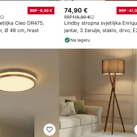
74,90 €
RRP -9,00 €
RRP -41,0
RRP
115,90 €
etiljka Cleo DR475,
Lindby stropna svjetiljka Enriqu
r, Ø 48 cm, hrast
jantar, 3 žarulje, staklo, drvo, 
Na lageru