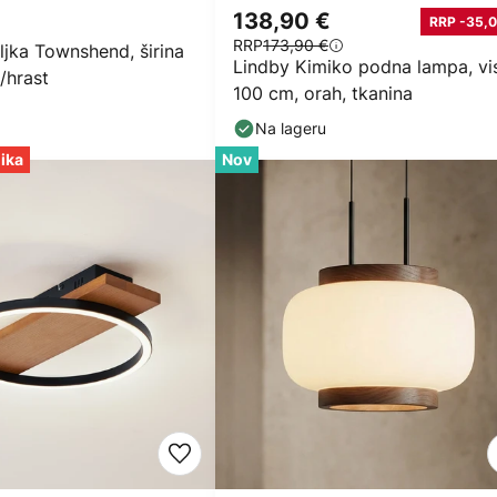
138,90 €
RRP -35,0
RRP
173,90 €
iljka Townshend, širina
Lindby Kimiko podna lampa, vi
/hrast
100 cm, orah, tkanina
Na lageru
lika
Nov