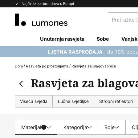
Skip
Najširi izbor brendova u Europi
to
Pretražite
Content
trgovinu...
Unutarnja rasvjeta
Sobe
Vanjsk
| do 70% popu
LJETNA RASPRODAJA
Dom
Rasvjeta po prostorijama
Rasvjeta za blagovaonicu
Rasvjeta za blago
Viseća svjetla
Lučne svjetiljke
Stropni reflektori
Materijal
Kategorija
Boje
Ci
1