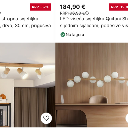
184,90 €
RRP -57%
RRP -12,0
RRP
196,90 €
stropna svjetiljka
LED viseća svjetiljka Quitani Sh
, drvo, 30 cm, prigušiva
s jednim sijalicom, podesive vis
Na lageru