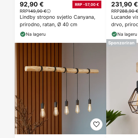
92,90 €
231,90 €
RRP -57,00 €
RRP
149,90 €
RRP
288,90 
Lindby stropno svjetlo Canyana,
Lucande vis
prirodno, ratan, Ø 40 cm
drvo, priro
Na lageru
Na lageru
Sponzoriran