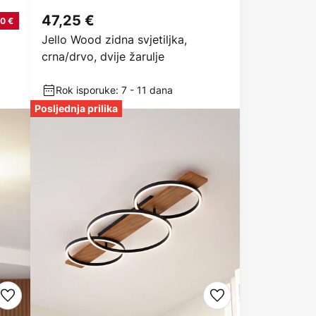
47,25 €
0 €
Jello Wood zidna svjetiljka,
crna/drvo, dvije žarulje
Rok isporuke: 7 - 11 dana
Posljednja prilika