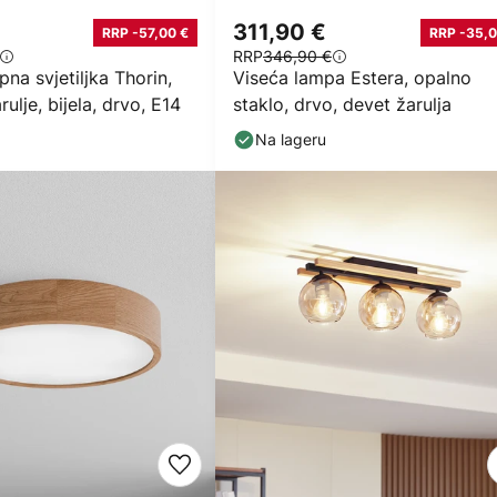
311,90 €
RRP -57,00 €
RRP -35,0
RRP
346,90 €
pna svjetiljka Thorin,
Viseća lampa Estera, opalno
ulje, bijela, drvo, E14
staklo, drvo, devet žarulja
Na lageru