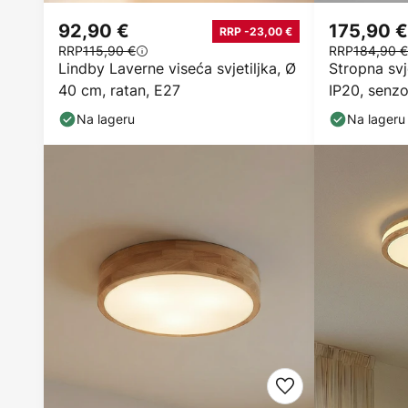
92,90 €
175,90 €
RRP -23,00 €
RRP
115,90 €
RRP
184,90 €
Lindby Laverne viseća svjetiljka, Ø
Stropna svj
40 cm, ratan, E27
IP20, senzo
Na lageru
Na lageru