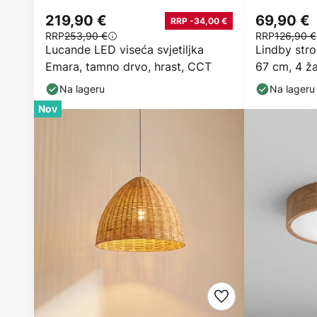
219,90 €
69,90 €
RRP -34,00 €
RRP
253,90 €
RRP
126,90 €
Lucande LED viseća svjetiljka
Lindby stro
Emara, tamno drvo, hrast, CCT
67 cm, 4 žar
Na lageru
Na lageru
Nov