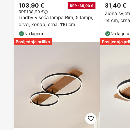
103,90 €
31,40 €
RRP -35,00 €
RRP
138,90 €
Zidna svjet
Lindby viseća lampa Rim, 5 lampi,
14 cm, crna
drvo, konop, crna, 116 cm
Na lageru
Na lageru
Posljednja prilika
Posljednja pri