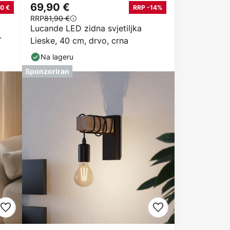
69,90 €
0 €
RRP -14%
RRP
81,90 €
Lucande LED zidna svjetiljka
T
Lieske, 40 cm, drvo, crna
Na lageru
Sponzoriran