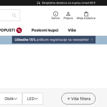
Besplatna dostava za kupnju iznad 69 €
traži
Servis
Prijava
Moja košarica
POPUSTI
Poslovni kupci
Više
prilikom registracije na newsletter
Uštedite 15%
Oblik
LED
Više filtera