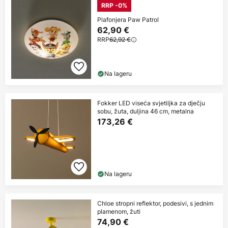
RRP -0%
Plafonjera Paw Patrol
62,90 €
RRP
62,92 €
Na lageru
Fokker LED viseća svjetiljka za dječju
sobu, žuta, duljina 46 cm, metalna
173,26 €
Na lageru
Chloe stropni reflektor, podesivi, s jednim
plamenom, žuti
74,90 €