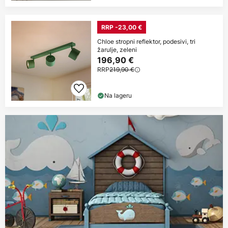
RRP -23,00 €
Chloe stropni reflektor, podesivi, tri
žarulje, zeleni
196,90 €
RRP
219,90 €
Na lageru