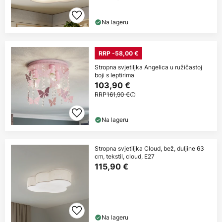
Na lageru
RRP -58,00 €
Stropna svjetiljka Angelica u ružičastoj
boji s leptirima
103,90 €
RRP
161,90 €
Na lageru
Stropna svjetiljka Cloud, bež, duljine 63
cm, tekstil, cloud, E27
115,90 €
Na lageru