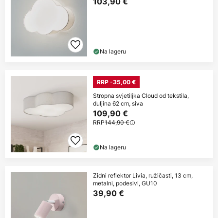
103,90 €
Na lageru
RRP -35,00 €
Stropna svjetiljka Cloud od tekstila,
duljina 62 cm, siva
109,90 €
RRP
144,90 €
Na lageru
Zidni reflektor Livia, ružičasti, 13 cm,
metalni, podesivi, GU10
39,90 €