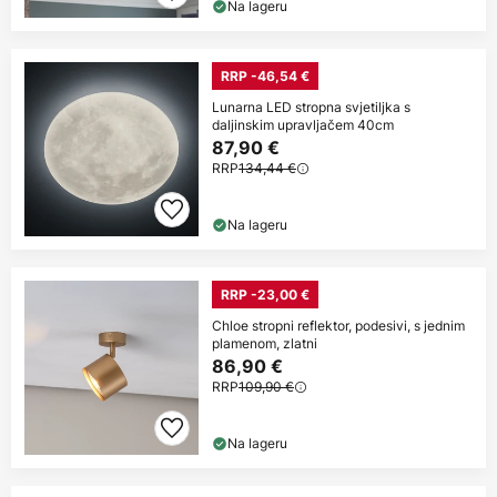
Na lageru
RRP -46,54 €
Lunarna LED stropna svjetiljka s
daljinskim upravljačem 40cm
87,90 €
RRP
134,44 €
Na lageru
RRP -23,00 €
Chloe stropni reflektor, podesivi, s jednim
plamenom, zlatni
86,90 €
RRP
109,90 €
Na lageru