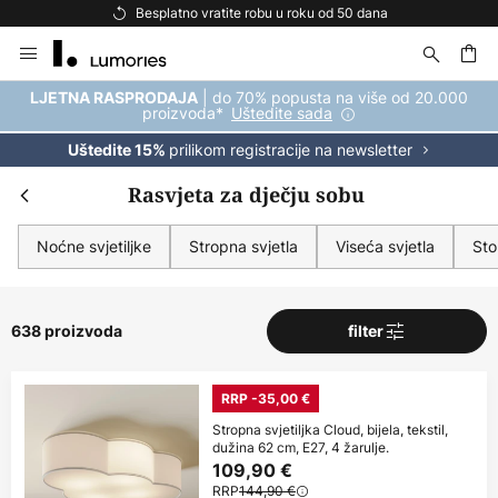
Besplatna dostava za kupnju iznad 69 €
Skip
to
Content
| do 70% popusta na više od 20.000
LJETNA RASPRODAJA
proizvoda*
Uštedite sada
prilikom registracije na newsletter
Uštedite 15%
Rasvjeta za dječju sobu
Noćne svjetiljke
Stropna svjetla
Viseća svjetla
Sto
638 proizvoda
filter
RRP -35,00 €
Stropna svjetiljka Cloud, bijela, tekstil,
dužina 62 cm, E27, 4 žarulje.
109,90 €
RRP
144,90 €