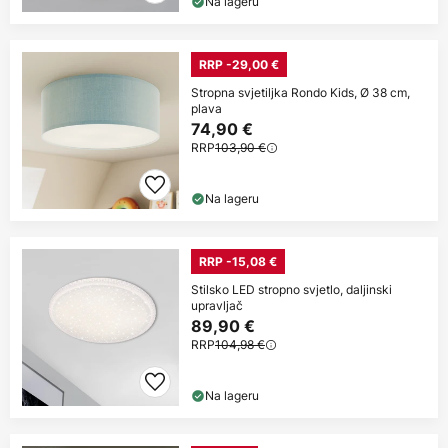
Na lageru
RRP -29,00 €
Stropna svjetiljka Rondo Kids, Ø 38 cm,
plava
74,90 €
RRP
103,90 €
Na lageru
RRP -15,08 €
Stilsko LED stropno svjetlo, daljinski
upravljač
89,90 €
RRP
104,98 €
Na lageru