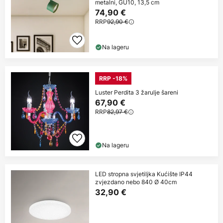
metalni, GU10, 13,5 cm
74,90 €
RRP
92,90 €
Na lageru
RRP -18%
Luster Perdita 3 žarulje šareni
67,90 €
RRP
82,97 €
Na lageru
LED stropna svjetiljka Kućište IP44
zvjezdano nebo 840 Ø 40cm
32,90 €