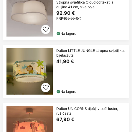
Stropna svjetiljka Cloud od tekstila,
duljine 41 cm, sive boje
92,90 €
RRP
109,90 €
Na lageru
Dalber LITTLE JUNGLE stropna svjetiljka,
bijela/žuta
41,90 €
Na lageru
Dalber UNICORNS dječji viseći luster,
ružičasta
67,90 €