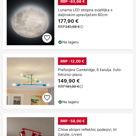
RRP -63,68 €
Lunarna LED stropna svjetiljka s
daljinskim upravljačem 60cm
177,90 €
RRP
241,58 €
Na lageru
RRP -12,00 €
Plafonjera Cambridge, 6 žarulja. žuto-
tirkizno-plavo
149,90 €
RRP
161,90 €
Na lageru
RRP -58,00 €
Chloe stropni reflektor, podesivi, tri
žarulje, crveni