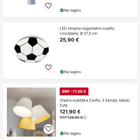
Na lageru
LED stropno nogometno svjetlo,
crno/bijelo, Ø 27,5 cm
25,90 €
Na lageru
RRP -17,00 €
Viseća svjetiljka Zsofia, 3 žarulje, bijela/
žuta
121,90 €
RRP
138,90 €
Na lageru