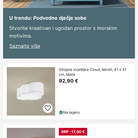
U trendu: Podvodne dječje sobe
Stvorite kreativan i ugodan prostor s morskim
motivima.
Saznajte više
Stropna svjetiljka Cloud, tekstil, 41 x 31
cm, bijela
92,90 €
Na lageru
RRP -17,00 €