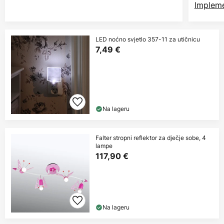
Impleme
LED noćno svjetlo 357-11 za utičnicu
7,49 €
Na lageru
Falter stropni reflektor za dječje sobe, 4
lampe
117,90 €
Na lageru