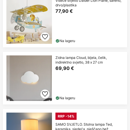
Viseće svjetlo Dalber Lion Plane, šareno,
drvo/plastika
77,90 €
Na lageru
Zidna lampa Cloud, bijela, čelik,
indirektno svjetlo, 38 x 27 cm
69,90 €
Na lageru
RRP -14%
SAMO SVJETLO. Stolna lampa Ted,
keramika, sjedeća, pješčano bež