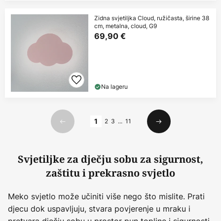
Zidna svjetiljka Cloud, ružičasta, širine 38
cm, metalna, cloud, G9
69,90 €
Na lageru
Stranica
1
2
3
...
11
Prethodno
Sljedeći
Svjetiljke za dječju sobu za sigurnost,
zaštitu i prekrasno svjetlo
Meko svjetlo može učiniti više nego što mislite. Prati
djecu dok uspavljuju, stvara povjerenje u mraku i
pretvara dječju sobu u prostor pun topline i sigurnosti.