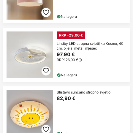
Na lageru
RRP -29,00 €
Lindby LED stropna svjetiljka Kosmo, 40
cm, bijela, metal, mjesec
97,90 €
RRP
126,90 €
Na lageru
Blistavo sunčano stropno svjetlo
82,90 €