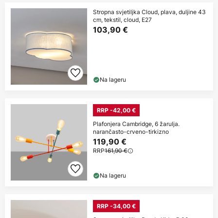
Stropna svjetiljka Cloud, plava, duljine 43
cm, tekstil, cloud, E27
103,90 €
Na lageru
RRP -42,00 €
Plafonjera Cambridge, 6 žarulja.
narančasto-crveno-tirkizno
119,90 €
RRP
161,90 €
Na lageru
RRP -34,00 €