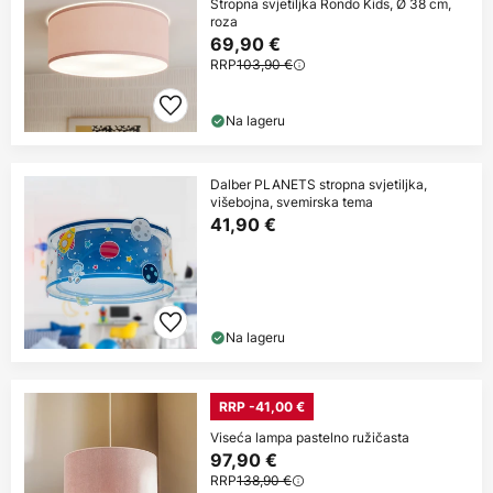
Stropna svjetiljka Rondo Kids, Ø 38 cm,
roza
69,90 €
RRP
103,90 €
Na lageru
Dalber PLANETS stropna svjetiljka,
višebojna, svemirska tema
41,90 €
Na lageru
RRP -41,00 €
Viseća lampa pastelno ružičasta
97,90 €
RRP
138,90 €