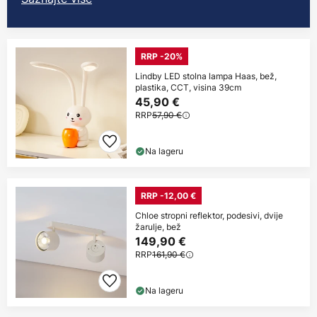
RRP -20%
Lindby LED stolna lampa Haas, bež,
plastika, CCT, visina 39cm
45,90 €
RRP
57,90 €
Na lageru
RRP -12,00 €
Chloe stropni reflektor, podesivi, dvije
žarulje, bež
149,90 €
RRP
161,90 €
Na lageru