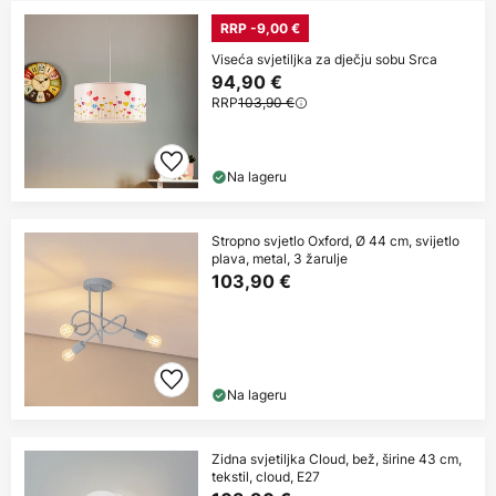
RRP -9,00 €
Viseća svjetiljka za dječju sobu Srca
94,90 €
RRP
103,90 €
Na lageru
Stropno svjetlo Oxford, Ø 44 cm, svijetlo
plava, metal, 3 žarulje
103,90 €
Na lageru
Zidna svjetiljka Cloud, bež, širine 43 cm,
tekstil, cloud, E27