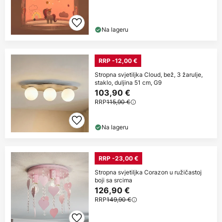
Na lageru
RRP -12,00 €
Stropna svjetiljka Cloud, bež, 3 žarulje,
staklo, duljina 51 cm, G9
103,90 €
RRP
115,90 €
Na lageru
RRP -23,00 €
Stropna svjetiljka Corazon u ružičastoj
boji sa srcima
126,90 €
RRP
149,90 €