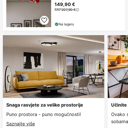
149,90 €
RRP
207,90 €
Na lageru
Snaga rasvjete za velike prostorije
Učinite
Puno prostora - puno mogućnosti!
Ovako s
sobama
Saznajte više