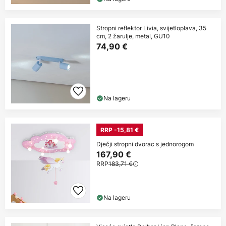
Stropni reflektor Livia, svijetloplava, 35
cm, 2 žarulje, metal, GU10
74,90 €
Na lageru
RRP -15,81 €
Dječji stropni dvorac s jednorogom
167,90 €
RRP
183,71 €
Na lageru