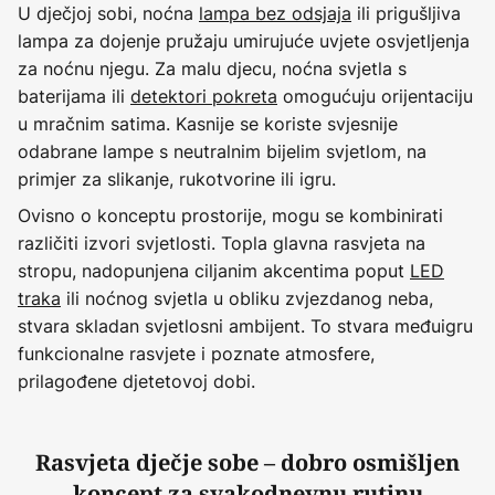
U dječjoj sobi, noćna
lampa bez odsjaja
ili prigušljiva
lampa za dojenje pružaju umirujuće uvjete osvjetljenja
za noćnu njegu. Za malu djecu, noćna svjetla s
baterijama ili
detektori pokreta
omogućuju orijentaciju
u mračnim satima. Kasnije se koriste svjesnije
odabrane lampe s neutralnim bijelim svjetlom, na
primjer za slikanje, rukotvorine ili igru.
Ovisno o konceptu prostorije, mogu se kombinirati
različiti izvori svjetlosti. Topla glavna rasvjeta na
stropu, nadopunjena ciljanim akcentima poput
LED
traka
ili noćnog svjetla u obliku zvjezdanog neba,
stvara skladan svjetlosni ambijent. To stvara međuigru
funkcionalne rasvjete i poznate atmosfere,
prilagođene djetetovoj dobi.
Rasvjeta dječje sobe – dobro osmišljen
koncept za svakodnevnu rutinu