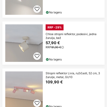
Na lageru
RRP -29%
Chloe stropni reflektor, podesivi, jedna
žarulja, bež
57,90 €
RRP
81,90 €
Na lageru
Stropni reflektor Livia, ružičasti, 52 cm, 3
žarulje, metal, GU10
109,90 €
Na lageru