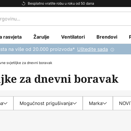
Besplatno vratite robu u roku od 50 dana
a rasvjeta
Žarulje
Ventilatori
Brendovi
sta na više od 20.000 proizvoda*
Uštedite sada
vne svjetiljke za dnevni boravak
ljke za dnevni boravak
na
Mogućnost prigušivanja
Marka
NOVI