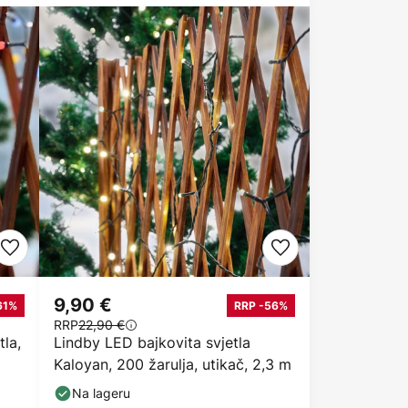
9,90 €
61%
RRP -56%
RRP
22,90 €
la,
Lindby LED bajkovita svjetla
Kaloyan, 200 žarulja, utikač, 2,3 m
Na lageru