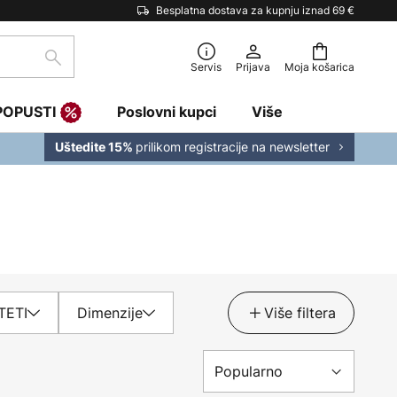
Besplatna dostava za kupnju iznad 69 €
traži
Servis
Prijava
Moja košarica
POPUSTI
Poslovni kupci
Više
prilikom registracije na newsletter
Uštedite 15%
TETI
Dimenzije
Više filtera