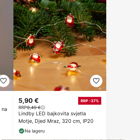
5,90 €
RRP -37%
RRP
9,49 €
 na
Lindby LED bajkovita svjetla
Motje, Djed Mraz, 320 cm, IP20
Na lageru