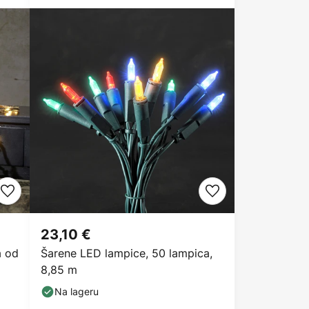
23,10 €
a od
Šarene LED lampice, 50 lampica,
8,85 m
Na lageru