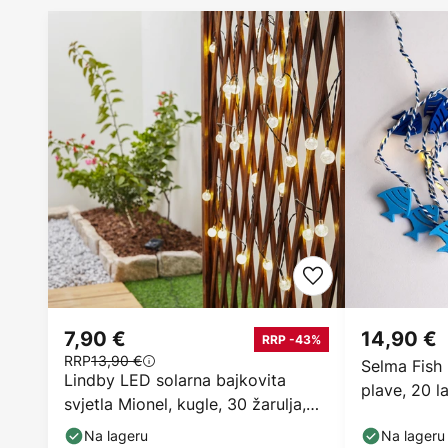
7,90 €
14,90 €
RRP -43%
RRP
13,90 €
Selma Fish 
Lindby LED solarna bajkovita
plave, 20 l
svjetla Mionel, kugle, 30 žarulja,
635cm
Na lageru
Na lageru