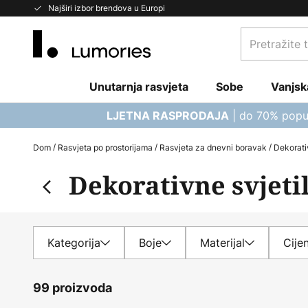
Skip
Najširi izbor brendova u Europi
to
Pretražite
Content
trgovinu...
Unutarnja rasvjeta
Sobe
Vanjsk
| do 70% popu
LJETNA RASPRODAJA
Dom
Rasvjeta po prostorijama
Rasvjeta za dnevni boravak
Dekorati
Dekorativne svjeti
Kategorija
Boje
Materijal
Cije
99 proizvoda