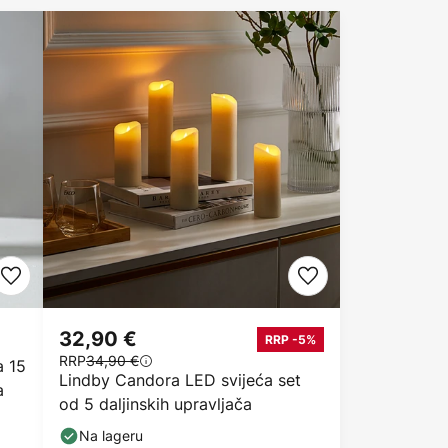
32,90 €
RRP -5%
RRP
34,90 €
a 15
Lindby Candora LED svijeća set
a
od 5 daljinskih upravljača
Na lageru