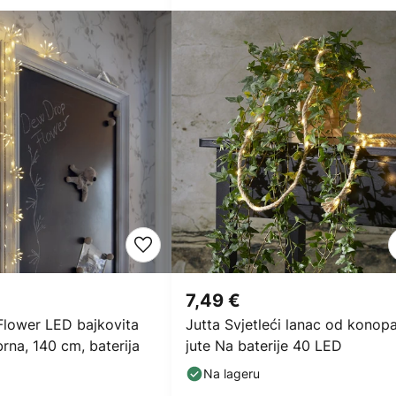
7,49 €
lower LED bajkovita
Jutta Svjetleći lanac od konop
brna, 140 cm, baterija
jute Na baterije 40 LED
Na lageru