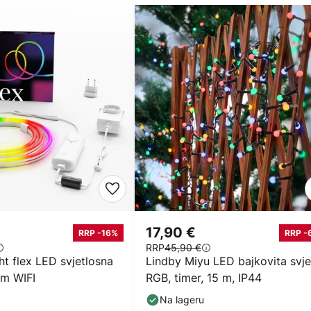
17,90 €
RRP -16%
RRP -
RRP
45,90 €
ht flex LED svjetlosna
Lindby Miyu LED bajkovita svjet
2m WIFI
RGB, timer, 15 m, IP44
Na lageru