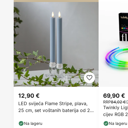
12,90 €
69,90 €
RRP
84,02 €
LED svijeća Flame Stripe, plava,
Twinkly Lig
25 cm, set voštanih baterija od 2
cijev RGB 
komada
Na lageru
Na lageru