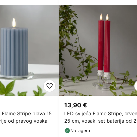
13,90 €
 Flame Stripe plava 15
LED svijeća Flame Stripe, crven
rije od pravog voska
25 cm, vosak, set baterija od 2
kom
Na lageru