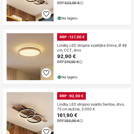
RRP
323,90 €
Na lageru
RRP -127,00 €
Lindby LED stropna svjetiljka Emiva, Ø 49
cm, CCT, drvo
92,90 €
RRP
219,90 €
Na lageru
RRP -92,00 €
Lindby LED stropno svjetlo Sentoa, drvo,
75 cm dužine, 3.000 K
161,90 €
RRP
253,90 €