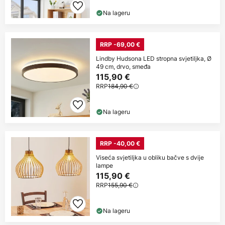
Na lageru
RRP -69,00 €
Lindby Hudsona LED stropna svjetiljka, Ø
49 cm, drvo, smeđa
115,90 €
RRP
184,90 €
Na lageru
RRP -40,00 €
Viseća svjetiljka u obliku bačve s dvije
lampe
115,90 €
RRP
155,90 €
Na lageru