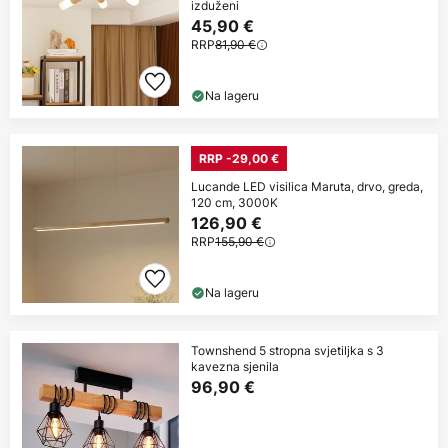
izduženi
45,90 €
RRP
81,90 €
Na lageru
RRP -29,00 €
Lucande LED visilica Maruta, drvo, greda,
120 cm, 3000K
126,90 €
RRP
155,90 €
Na lageru
Townshend 5 stropna svjetiljka s 3
kavezna sjenila
96,90 €