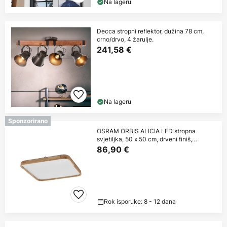
Na lageru
Decca stropni reflektor, dužina 78 cm,
crno/drvo, 4 žarulje.
241,58 €
Na lageru
Sponzorirano
OSRAM ORBIS ALICIA LED stropna
svjetiljka, 50 x 50 cm, drveni finiš,
ClickDim
86,90 €
Rok isporuke: 8 - 12 dana