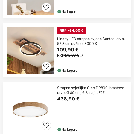
Na lageru
RRP -64,00 €
Lindby LED stropno svjetlo Sentoa, drvo,
52,8 cm dužine, 3000 K
109,90 €
RRP
173,90 €
Na lageru
Stropna svjetiljka Cleo DR800, hrastovo
drvo, Ø 80 cm, 6 žarulja, E27
438,90 €
Na lageru