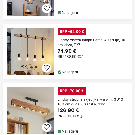
Na lageru
RRP -64,00 €
Lindby viseća lampa Ferris, 4 žarulje, 90
cm, drvo, E27
74,90 €
RRP
138,90 €
Na lageru
RRP -70,00 €
Lindby stropna svjetiljka Malwin, GU10,
100 cm duga, 6 žarulja, drvo
126,90 €
RRP
196,90 €
Na lageru