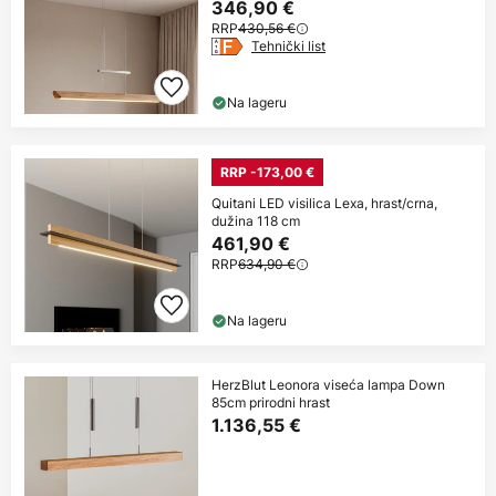
346,90 €
RRP
430,56 €
Tehnički list
Na lageru
RRP -173,00 €
Quitani LED visilica Lexa, hrast/crna,
dužina 118 cm
461,90 €
RRP
634,90 €
Na lageru
HerzBlut Leonora viseća lampa Down
85cm prirodni hrast
1.136,55 €