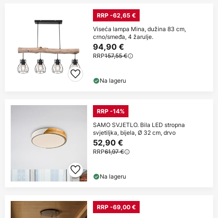
RRP -62,65 €
Viseća lampa Mina, dužina 83 cm,
crno/smeđa, 4 žarulje.
94,90 €
RRP
157,55 €
Na lageru
RRP -14%
SAMO SVJETLO. Bila LED stropna
svjetiljka, bijela, Ø 32 cm, drvo
52,90 €
RRP
61,97 €
Na lageru
RRP -69,00 €