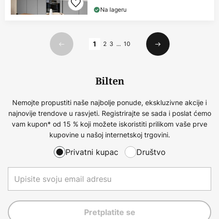
Na lageru
Stranica
1
2
3
...
10
Prethodno
Sljedeći
Bilten
Nemojte propustiti naše najbolje ponude, ekskluzivne akcije i
najnovije trendove u rasvjeti. Registrirajte se sada i poslat ćemo
vam kupon* od 15 % koji možete iskoristiti prilikom vaše prve
kupovine u našoj internetskoj trgovini.
Privatni kupac
Društvo
Pretplatite se