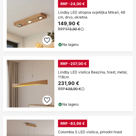
RRP -24,00 €
Lindby LED stropna svjetiljka Mikari, 48
cm, drvo, okretna
149,90 €
RRP
173,90 €
Na lageru
RRP -207,00 €
Lindby LED visilica Beazina, hrast, metal,
118cm
231,90 €
RRP
438,90 €
Na lageru
RRP -83,66 €
Colombia S LED visilica, prirodni hrast