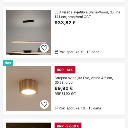
LED viseća svjetiljka Shine-Wood, duljina
141 cm, hrast/crni CCT
933,82 €
Rok isporuke: 9 - 13 dana
Nov
RRP -14%
Stropna svjetiljka Eve, visina 4,5 cm,
GX53, drvo
69,90 €
RRP
81,90 €
Rok isporuke: 10 - 15 dana
RRP -37,60 €