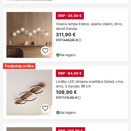
RRP -35,00 €
Viseća lampa Estera, opalno staklo, drvo,
devet žarulja
311,90 €
RRP
346,90 €
Na lageru
Posljednja prilika
RRP -64,00 €
Lindby LED stropna svjetiljka Galad, crna,
drvo, 3 žarulje, 98 cm
109,90 €
RRP
173,90 €
Na lageru
RRP -110,00 €