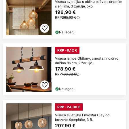
Viseća svjetiljka u obliku bačve s drvenim
sjenilima, 3 žarulje. oko
196,90 €
RRP
265,90 €
Na lageru
RRP -9,12 €
Viseća lampa Oldbury, crno/tamno drvo,
dužina 86 cm, 2 žarulje.
178,90 €
RRP
188,02 €
Na lageru
RRP -24,00 €
Viseća svjetiljka Envostar Clay od
brezove šperploče, 3 fl.
207,90 €