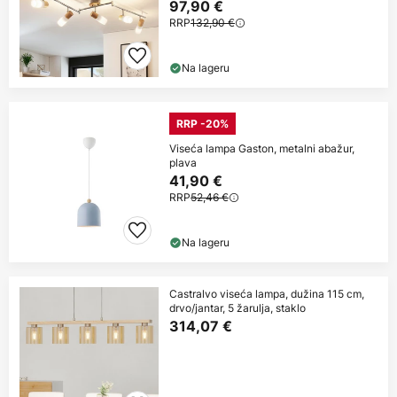
97,90 €
RRP
132,90 €
Na lageru
RRP -20%
Viseća lampa Gaston, metalni abažur,
plava
41,90 €
RRP
52,46 €
Na lageru
Castralvo viseća lampa, dužina 115 cm,
drvo/jantar, 5 žarulja, staklo
314,07 €