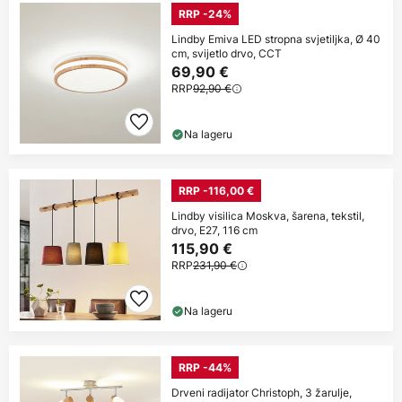
RRP -24%
Lindby Emiva LED stropna svjetiljka, Ø 40
cm, svijetlo drvo, CCT
69,90 €
RRP
92,90 €
Na lageru
RRP -116,00 €
Lindby visilica Moskva, šarena, tekstil,
drvo, E27, 116 cm
115,90 €
RRP
231,90 €
Na lageru
RRP -44%
Drveni radijator Christoph, 3 žarulje,