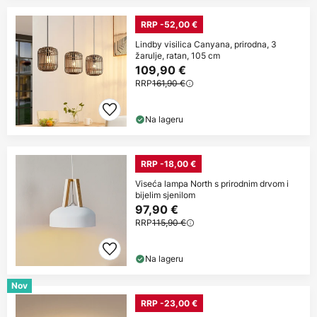
RRP -52,00 €
Lindby visilica Canyana, prirodna, 3
žarulje, ratan, 105 cm
109,90 €
RRP
161,90 €
Na lageru
RRP -18,00 €
Viseća lampa North s prirodnim drvom i
bijelim sjenilom
97,90 €
RRP
115,90 €
Na lageru
Nov
RRP -23,00 €