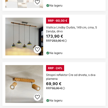
Na lageru
RRP -80,00 €
Visilica Lindby Durbis, 149 cm, crna, 5
žarulja, drvo
173,90 €
RRP
253,90 €
Na lageru
RRP -24%
Stropni reflektor Cre od drveta, s dva
plamena
69,90 €
RRP
92,90 €
Na lageru