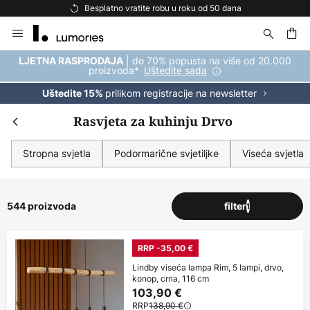
Besplatna dostava za kupnju iznad 69 €
Skip
to
Content
| do 70% popusta na više od 20.000
LJETNA RASPRODAJA
proizvoda*
Uštedite sada
prilikom registracije na newsletter
Uštedite 15%
Rasvjeta za kuhinju Drvo
Stropna svjetla
Podormarične svjetiljke
Viseća svjetla
544 proizvoda
filter
1
RRP -35,00 €
Lindby viseća lampa Rim, 5 lampi, drvo,
konop, crna, 116 cm
103,90 €
RRP
138,90 €