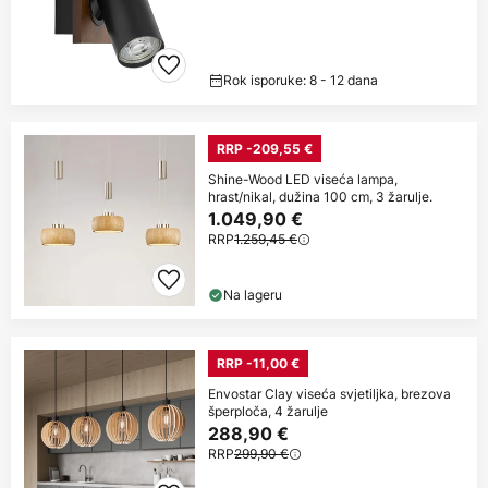
Rok isporuke: 8 - 12 dana
RRP -209,55 €
Shine-Wood LED viseća lampa,
hrast/nikal, dužina 100 cm, 3 žarulje.
1.049,90 €
RRP
1.259,45 €
Na lageru
RRP -11,00 €
Envostar Clay viseća svjetiljka, brezova
šperploča, 4 žarulje
288,90 €
RRP
299,90 €