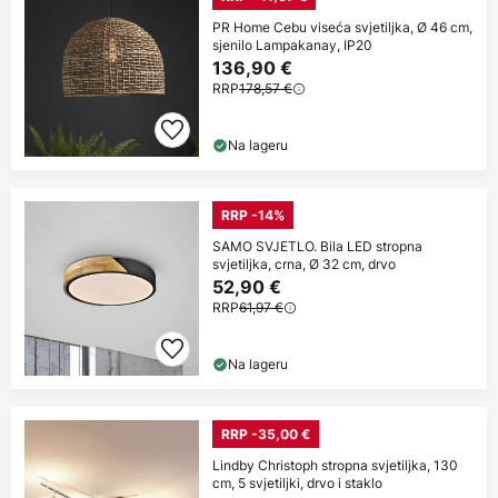
PR Home Cebu viseća svjetiljka, Ø 46 cm,
sjenilo Lampakanay, IP20
136,90 €
RRP
178,57 €
Na lageru
RRP -14%
SAMO SVJETLO. Bila LED stropna
svjetiljka, crna, Ø 32 cm, drvo
52,90 €
RRP
61,97 €
Na lageru
RRP -35,00 €
Lindby Christoph stropna svjetiljka, 130
cm, 5 svjetiljki, drvo i staklo