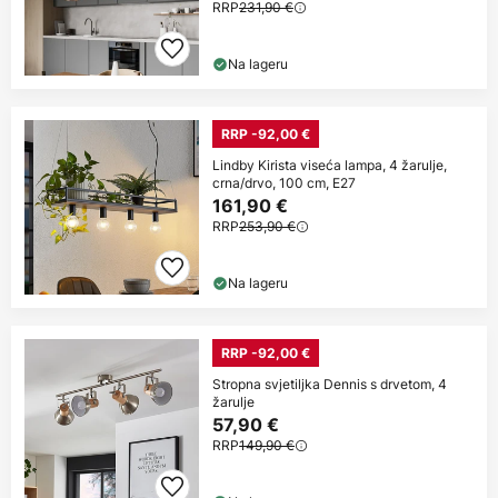
RRP
231,90 €
Na lageru
RRP -92,00 €
Lindby Kirista viseća lampa, 4 žarulje,
crna/drvo, 100 cm, E27
161,90 €
RRP
253,90 €
Na lageru
RRP -92,00 €
Stropna svjetiljka Dennis s drvetom, 4
žarulje
57,90 €
RRP
149,90 €