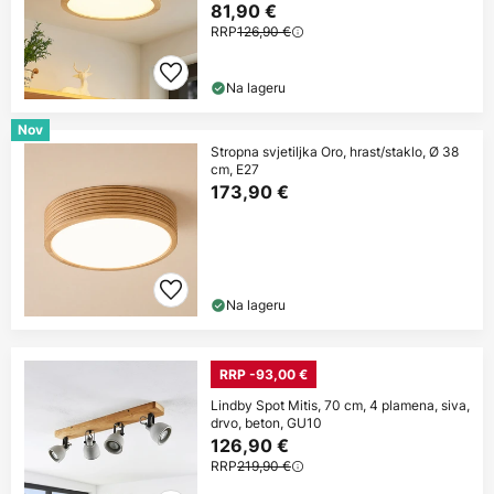
81,90 €
RRP
126,90 €
Na lageru
Nov
Stropna svjetiljka Oro, hrast/staklo, Ø 38
cm, E27
173,90 €
Na lageru
RRP -93,00 €
Lindby Spot Mitis, 70 cm, 4 plamena, siva,
drvo, beton, GU10
126,90 €
RRP
219,90 €