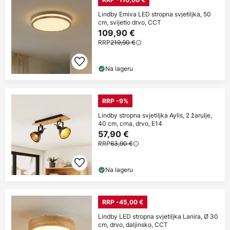
Lindby Emiva LED stropna svjetiljka, 50
cm, svijetlo drvo, CCT
109,90 €
RRP
219,90 €
Na lageru
RRP -9%
Lindby stropna svjetiljka Aylis, 2 žarulje,
40 cm, crna, drvo, E14
57,90 €
RRP
63,90 €
Na lageru
RRP -45,00 €
Lindby LED stropna svjetiljka Lanira, Ø 30
cm, drvo, daljinsko, CCT