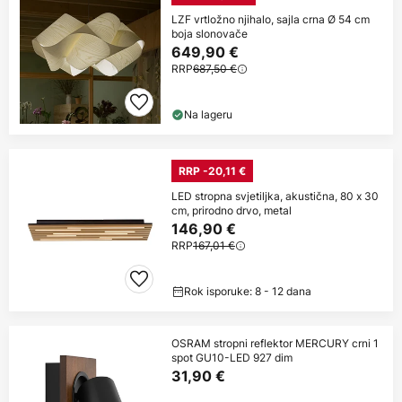
LZF vrtložno njihalo, sajla crna Ø 54 cm
boja slonovače
649,90 €
RRP
687,50 €
Na lageru
RRP -20,11 €
LED stropna svjetiljka, akustična, 80 x 30
cm, prirodno drvo, metal
146,90 €
RRP
167,01 €
Rok isporuke: 8 - 12 dana
OSRAM stropni reflektor MERCURY crni 1
spot GU10-LED 927 dim
31,90 €