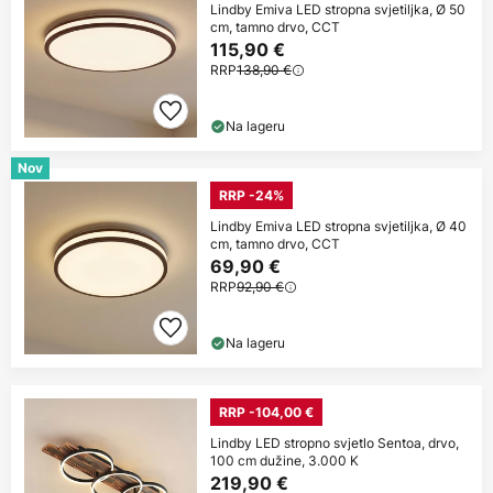
Lindby Emiva LED stropna svjetiljka, Ø 50
cm, tamno drvo, CCT
115,90 €
RRP
138,90 €
Na lageru
Nov
RRP -24%
Lindby Emiva LED stropna svjetiljka, Ø 40
cm, tamno drvo, CCT
69,90 €
RRP
92,90 €
Na lageru
RRP -104,00 €
Lindby LED stropno svjetlo Sentoa, drvo,
100 cm dužine, 3.000 K
219,90 €