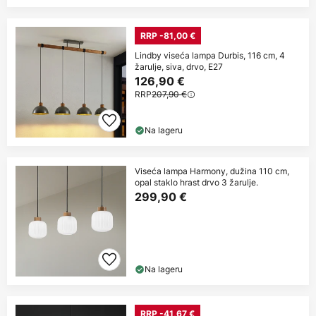
RRP -81,00 €
Lindby viseća lampa Durbis, 116 cm, 4
žarulje, siva, drvo, E27
126,90 €
RRP
207,90 €
Na lageru
Viseća lampa Harmony, dužina 110 cm,
opal staklo hrast drvo 3 žarulje.
299,90 €
Na lageru
RRP -41,67 €