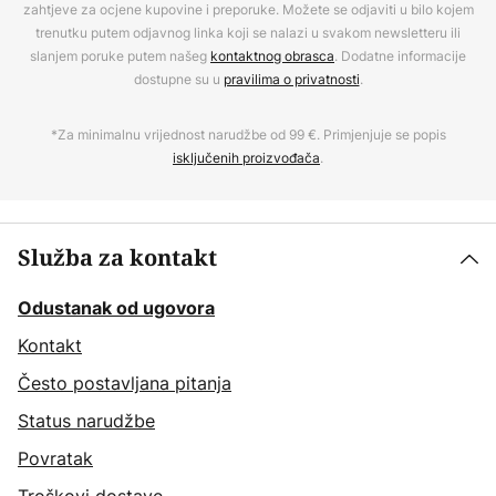
zahtjeve za ocjene kupovine i preporuke. Možete se odjaviti u bilo kojem
trenutku putem odjavnog linka koji se nalazi u svakom newsletteru ili
slanjem poruke putem našeg
kontaktnog obrasca
. Dodatne informacije
dostupne su u
pravilima o privatnosti
.
*Za minimalnu vrijednost narudžbe od 99 €. Primjenjuje se popis
isključenih proizvođača
.
Služba za kontakt
Odustanak od ugovora
Kontakt
Često postavljana pitanja
Status narudžbe
Povratak