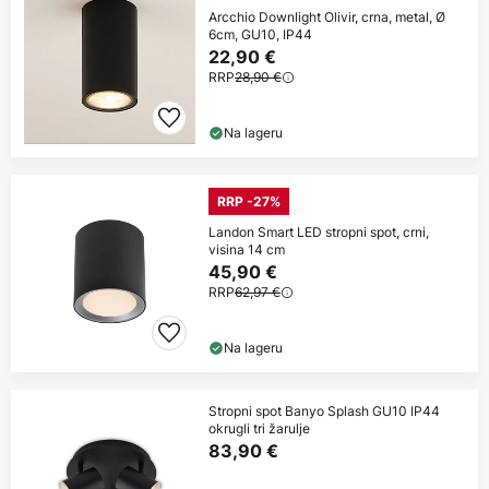
Arcchio Downlight Olivir, crna, metal, Ø
6cm, GU10, IP44
22,90 €
RRP
28,90 €
Na lageru
RRP -27%
Landon Smart LED stropni spot, crni,
visina 14 cm
45,90 €
RRP
62,97 €
Na lageru
Stropni spot Banyo Splash GU10 IP44
okrugli tri žarulje
83,90 €