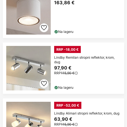
163,86 €
Na lageru
RRP -18,00 €
Lindby Remilan stropni reflektor, krom,
dug
97,90 €
RRP
115,90 €
Na lageru
RRP -52,00 €
Lindby Alimari stropni reflektor, krom, dug
63,90 €
RRP
115,90 €