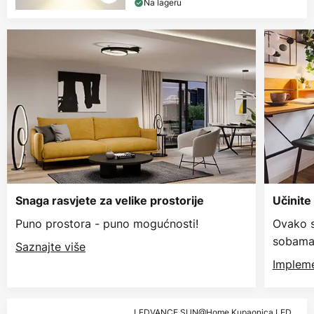
Na lageru
Snaga rasvjete za velike prostorije
Učinite
Puno prostora - puno mogućnosti!
Ovako s
sobama
Saznajte više
Impleme
LEDVANCE SUN@Home Kupaonica LED