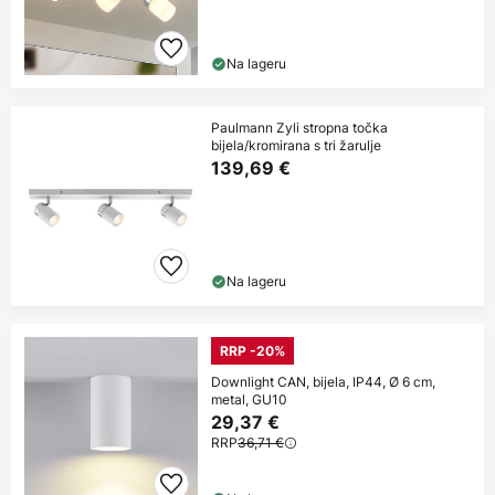
Na lageru
Paulmann Zyli stropna točka
bijela/kromirana s tri žarulje
139,69 €
Na lageru
RRP -20%
Downlight CAN, bijela, IP44, Ø 6 cm,
metal, GU10
29,37 €
RRP
36,71 €