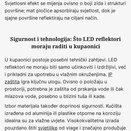
Svjetlosni efekt se mijenja ovisno o boji zida i strukturi
površine; mat pločice apsorbiraju svjetlost, dok je
sjajne površine reflektiraju na ciljani način.
Sigurnost i tehnologija: Što LED reflektori
moraju raditi u kupaonici
U kupaonici postoje posebni tehnički zahtjevi. LED
reflektori ne moraju biti samo učinkoviti i izdržljivi, već
i prikladni za upotrebu u vlažnim okruženjima.
IP
zaštita
igra ključnu ulogu. Ovisno o položaju u
prostoriji, potrebna je zaštita od prskanja vode ili čak
mlazova vode, posebno u blizini tuša ili kade.
Izbor materijala također doprinosi sigurnosti. Kućišta
izrađena od aluminija ili plastike otporne na koroziju
idealna su za vlažne uvjete. Visokokvalitetna izrada
pouzdano štiti
svjetiljke
od vlage i značajno produžuje