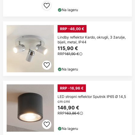
Na lageru
RRP -46,00 €
Lindby reflektor Kardo, okrugli, 3 žarulje,
bijeli, metal, IP44
115,90 €
RRP
161,90 €
Na lageru
RRP -16,96 €
LED stropni reflektor Sputnik IP65 Ø 14,5
cm crni
146,90 €
RRP
163,86 €
Na lageru