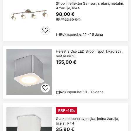
Stropni reflektor Samson, srebrni, metalni,
4 žarulje, IP44
98,00 €
RRP
122,50 €
Rok isporuke: 11 - 16 dana
Helestra Oso LED stropni spot, kvadratni,
mat aluminij
155,00 €
Rok isporuke: 10 - 15 dana
RRP -18%
Glatka stropna svjetiljka, jedna žarulja,
bijela, IP44
35,90 €