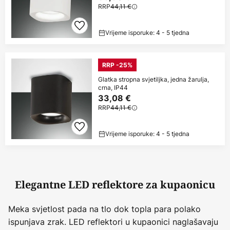
RRP
44,11 €
Vrijeme isporuke: 4 - 5 tjedna
RRP -25%
Glatka stropna svjetiljka, jedna žarulja,
crna, IP44
33,08 €
RRP
44,11 €
Vrijeme isporuke: 4 - 5 tjedna
Elegantne LED reflektore za kupaonicu
Meka svjetlost pada na tlo dok topla para polako
ispunjava zrak. LED reflektori u kupaonici naglašavaju