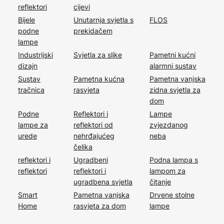
reflektori
cijevi
Bijele
Unutarnja svjetla s
FLOS
podne
prekidačem
lampe
Industrijski
Svjetla za slike
Pametni kućni
dizajn
alarmni sustav
Sustav
Pametna kućna
Pametna vanjska
tračnica
rasvjeta
zidna svjetla za
dom
Podne
Reflektori i
Lampe
lampe za
reflektori od
zvjezdanog
urede
nehrđajućeg
neba
čelika
reflektori i
Ugradbeni
Podna lampa s
reflektori
reflektori i
lampom za
ugradbena svjetla
čitanje
Smart
Pametna vanjska
Drvene stolne
Home
rasvjeta za dom
lampe