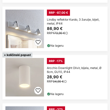
RRP -87,00 €
Lindby reflektor Kardo, 3 žarulje, bijeli,
metal, IP44
86,90 €
RRP
173,90 €
Na lageru
+ količinski popust
RRP -17%
Arcchio Downlight Olivir, bijela, metal, Ø
6cm, GU10, IP44
28,90 €
RRP
34,90 €
Na lageru
RRP -37%