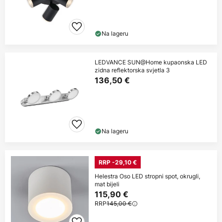
Na lageru
LEDVANCE SUN@Home kupaonska LED
zidna reflektorska svjetla 3
136,50 €
Na lageru
RRP -29,10 €
Helestra Oso LED stropni spot, okrugli,
mat bijeli
115,90 €
RRP
145,00 €