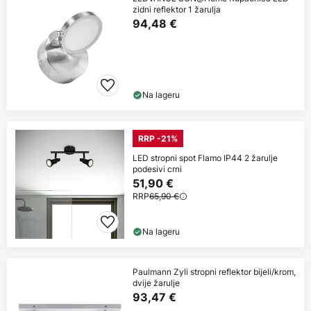
zidni reflektor 1 žarulja
94,48 €
Na lageru
RRP -21%
LED stropni spot Flamo IP44 2 žarulje
podesivi crni
51,90 €
RRP
65,90 €
Na lageru
Paulmann Zyli stropni reflektor bijeli/krom,
dvije žarulje
93,47 €