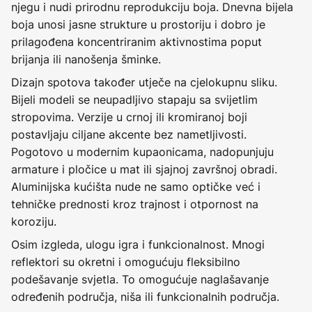
njegu i nudi prirodnu reprodukciju boja. Dnevna bijela
boja unosi jasne strukture u prostoriju i dobro je
prilagođena koncentriranim aktivnostima poput
brijanja ili nanošenja šminke.
Dizajn spotova također utječe na cjelokupnu sliku.
Bijeli modeli se neupadljivo stapaju sa svijetlim
stropovima. Verzije u crnoj ili kromiranoj boji
postavljaju ciljane akcente bez nametljivosti.
Pogotovo u modernim kupaonicama, nadopunjuju
armature i pločice u mat ili sjajnoj završnoj obradi.
Aluminijska kućišta nude ne samo optičke već i
tehničke prednosti kroz trajnost i otpornost na
koroziju.
Osim izgleda, ulogu igra i funkcionalnost. Mnogi
reflektori su okretni i omogućuju fleksibilno
podešavanje svjetla. To omogućuje naglašavanje
određenih područja, niša ili funkcionalnih područja.