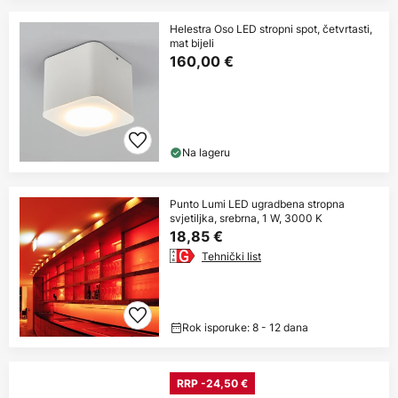
Helestra Oso LED stropni spot, četvrtasti,
mat bijeli
160,00 €
Na lageru
Punto Lumi LED ugradbena stropna
svjetiljka, srebrna, 1 W, 3000 K
18,85 €
Tehnički list
Rok isporuke: 8 - 12 dana
RRP -24,50 €