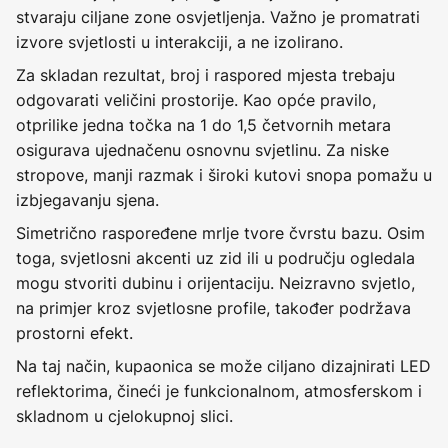
stvaraju ciljane zone osvjetljenja. Važno je promatrati
izvore svjetlosti u interakciji, a ne izolirano.
Za skladan rezultat, broj i raspored mjesta trebaju
odgovarati veličini prostorije. Kao opće pravilo,
otprilike jedna točka na 1 do 1,5 četvornih metara
osigurava ujednačenu osnovnu svjetlinu. Za niske
stropove, manji razmak i široki kutovi snopa pomažu u
izbjegavanju sjena.
Simetrično raspoređene mrlje tvore čvrstu bazu. Osim
toga, svjetlosni akcenti uz zid ili u području ogledala
mogu stvoriti dubinu i orijentaciju. Neizravno svjetlo,
na primjer kroz svjetlosne profile, također podržava
prostorni efekt.
Na taj način, kupaonica se može ciljano dizajnirati LED
reflektorima, čineći je funkcionalnom, atmosferskom i
skladnom u cjelokupnoj slici.