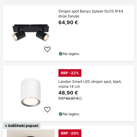
Stropni spot Banyo Splash GU10 IP44
dvije žarulje
64,90 €
Na lageru
RRP -22%
Landon Smart LED stropni spot, bijeli,
visina 14 cm
48,90 €
RRP
62,97 €
Na lageru
+ količinski popust
RRP -20%