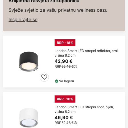
Briljantna rasvjeta za kupaonicu
Svježe svjetlo za vašu privatnu wellness oazu
Inspirirajte se
RRP -18%
Landon Smart LED stropni reflektor, crni,
visina 8,2 cm
42,90 €
RRP
52,46 €
Na lageru
RRP -10%
Landon Smart LED stropni spot, bijeli,
visina 8,2 cm
46,90 €
RRP
52,46 €