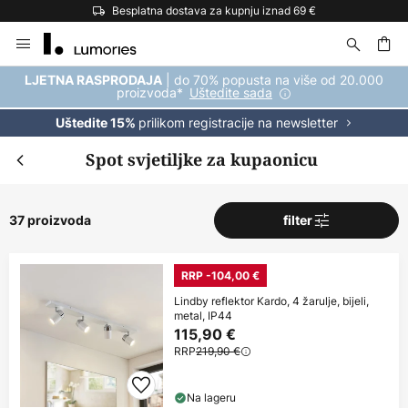
Besplatna dostava za kupnju iznad 69 €
Skip
to
Content
| do 70% popusta na više od 20.000
LJETNA RASPRODAJA
proizvoda*
Uštedite sada
prilikom registracije na newsletter
Uštedite 15%
Spot svjetiljke za kupaonicu
37 proizvoda
filter
RRP -104,00 €
Lindby reflektor Kardo, 4 žarulje, bijeli,
metal, IP44
115,90 €
RRP
219,90 €
Na lageru