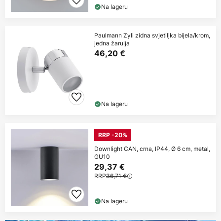
Na lageru
Paulmann Zyli zidna svjetiljka bijela/krom,
jedna žarulja
46,20 €
Na lageru
RRP -20%
Downlight CAN, crna, IP44, Ø 6 cm, metal,
GU10
29,37 €
RRP
36,71 €
Na lageru