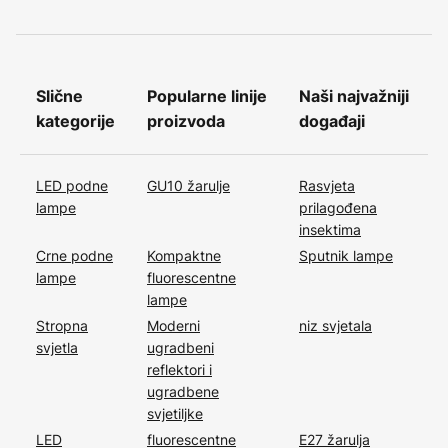
Slične
Popularne linije
Naši najvažniji
kategorije
proizvoda
događaji
LED podne
GU10 žarulje
Rasvjeta
lampe
prilagođena
insektima
Crne podne
Kompaktne
Sputnik lampe
lampe
fluorescentne
lampe
Stropna
Moderni
niz svjetala
svjetla
ugradbeni
reflektori i
ugradbene
svjetiljke
LED
fluorescentne
E27 žarulja