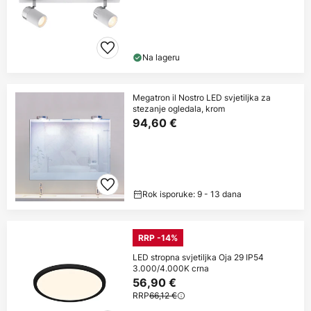
Na lageru
Megatron il Nostro LED svjetiljka za
stezanje ogledala, krom
94,60 €
Rok isporuke: 9 - 13 dana
RRP -14%
LED stropna svjetiljka Oja 29 IP54
3.000/4.000K crna
56,90 €
RRP
66,12 €