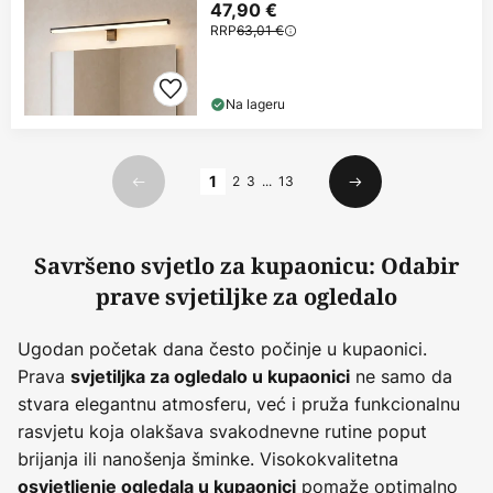
47,90 €
RRP
63,01 €
Na lageru
Stranica
1
2
3
...
13
Prethodno
Sljedeći
Savršeno svjetlo za kupaonicu: Odabir
prave svjetiljke za ogledalo
Ugodan početak dana često počinje u kupaonici.
Prava
ne samo da
svjetiljka za ogledalo u kupaonici
stvara elegantnu atmosferu, već i pruža funkcionalnu
rasvjetu koja olakšava svakodnevne rutine poput
brijanja ili nanošenja šminke. Visokokvalitetna
pomaže optimalno
osvjetljenje ogledala u kupaonici