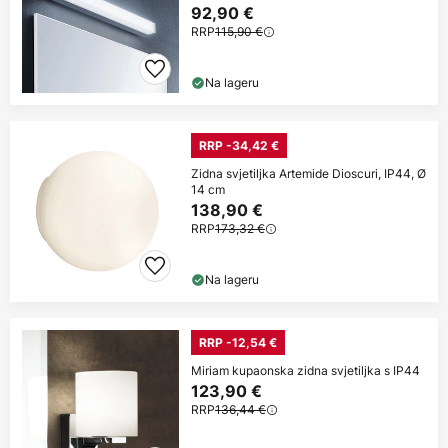
92,90 €
RRP
115,90 €
Na lageru
RRP -34,42 €
Zidna svjetiljka Artemide Dioscuri, IP44, Ø
14 cm
138,90 €
RRP
173,32 €
Na lageru
RRP -12,54 €
Miriam kupaonska zidna svjetiljka s IP44
123,90 €
RRP
136,44 €