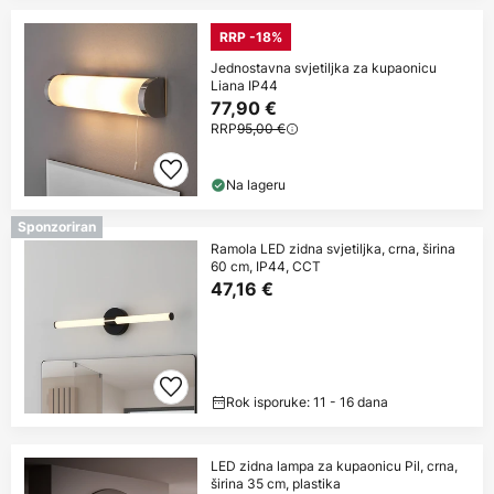
RRP -18%
Jednostavna svjetiljka za kupaonicu
Liana IP44
77,90 €
RRP
95,00 €
Na lageru
Sponzoriran
Ramola LED zidna svjetiljka, crna, širina
60 cm, IP44, CCT
47,16 €
Rok isporuke: 11 - 16 dana
LED zidna lampa za kupaonicu Pil, crna,
širina 35 cm, plastika