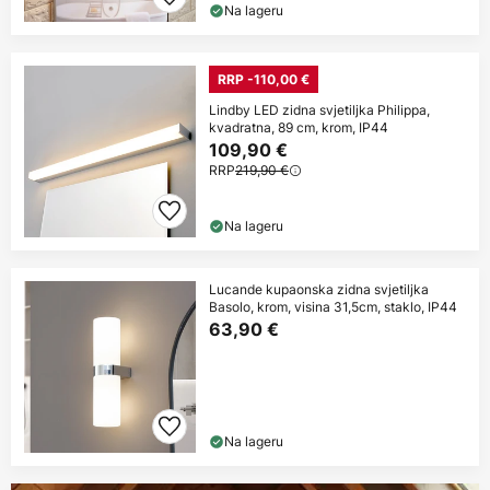
Na lageru
RRP -110,00 €
Lindby LED zidna svjetiljka Philippa,
kvadratna, 89 cm, krom, IP44
109,90 €
RRP
219,90 €
Na lageru
Lucande kupaonska zidna svjetiljka
Basolo, krom, visina 31,5cm, staklo, IP44
63,90 €
Na lageru