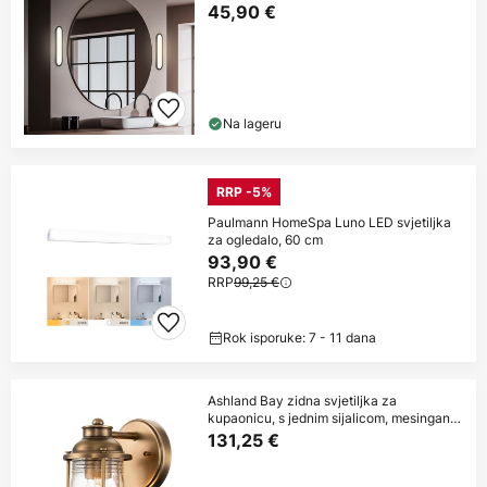
45,90 €
Na lageru
RRP -5%
Paulmann HomeSpa Luno LED svjetiljka
za ogledalo, 60 cm
93,90 €
RRP
99,25 €
Rok isporuke: 7 - 11 dana
Ashland Bay zidna svjetiljka za
kupaonicu, s jednim sijalicom, mesingana,
IP44
131,25 €