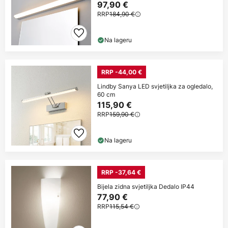
97,90 €
RRP
184,90 €
Na lageru
RRP -44,00 €
Lindby Sanya LED svjetiljka za ogledalo,
60 cm
115,90 €
RRP
159,90 €
Na lageru
RRP -37,64 €
Bijela zidna svjetiljka Dedalo IP44
77,90 €
RRP
115,54 €