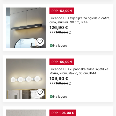
RRP -52,00 €
Lucande LED svjetiljka za ogledalo Zafira,
crna, aluminij, 90 cm, IP44
126,90 €
RRP
178,90 €
Na lageru
RRP -50,00 €
Lucande LED kupaonska zidna svjetiljka
Myrra, krom, staklo, 60 cm, IP44
109,90 €
RRP
159,90 €
Na lageru
RRP -105,00 €