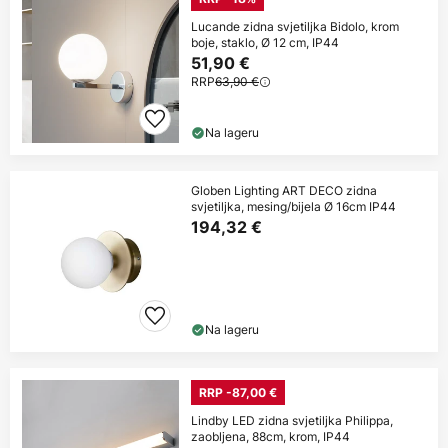
Lucande zidna svjetiljka Bidolo, krom
boje, staklo, Ø 12 cm, IP44
51,90 €
RRP
63,90 €
Na lageru
Globen Lighting ART DECO zidna
svjetiljka, mesing/bijela Ø 16cm IP44
194,32 €
Na lageru
RRP -87,00 €
Lindby LED zidna svjetiljka Philippa,
zaobljena, 88cm, krom, IP44