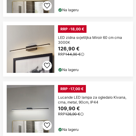
Na lageru
RRP -18,00 €
LED zidna svjetiljka Miroir 60 cm crna
3000K
126,90 €
RRP
144,90 €
Na lageru
RRP -17,00 €
Lucande LED lampa za ogledalo Kivana,
crna, metal, 90cm, IP44
109,90 €
RRP
126,90 €
Na lageru