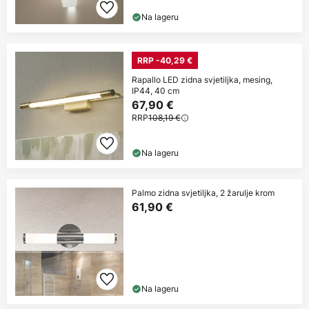
Na lageru
RRP -40,29 €
Rapallo LED zidna svjetiljka, mesing,
IP44, 40 cm
67,90 €
RRP
108,19 €
Na lageru
Palmo zidna svjetiljka, 2 žarulje krom
61,90 €
Na lageru