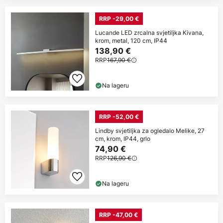
RRP -29,00 €
Lucande LED zrcalna svjetiljka Kivana,
krom, metal, 120 cm, IP44
138,90 €
RRP
167,90 €
Na lageru
RRP -52,00 €
Lindby svjetiljka za ogledalo Melike, 27
cm, krom, IP44, grlo
74,90 €
RRP
126,90 €
Na lageru
RRP -47,00 €