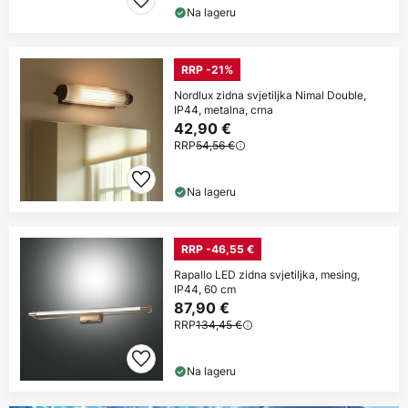
Na lageru
RRP -21%
Nordlux zidna svjetiljka Nimal Double,
IP44, metalna, crna
42,90 €
RRP
54,56 €
Na lageru
RRP -46,55 €
Rapallo LED zidna svjetiljka, mesing,
IP44, 60 cm
87,90 €
RRP
134,45 €
Na lageru