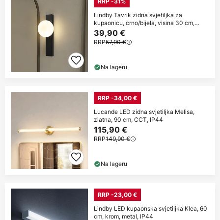
RRP -31%
Lindby Tavrik zidna svjetiljka za
kupaonicu, crno/bijela, visina 30 cm,
staklo
39,90 €
RRP
57,90 €
Na lageru
RRP -34,00 €
Lucande LED zidna svjetiljka Melisa,
zlatna, 90 cm, CCT, IP44
115,90 €
RRP
149,90 €
Na lageru
RRP -23,00 €
Lindby LED kupaonska svjetiljka Klea, 60
cm, krom, metal, IP44