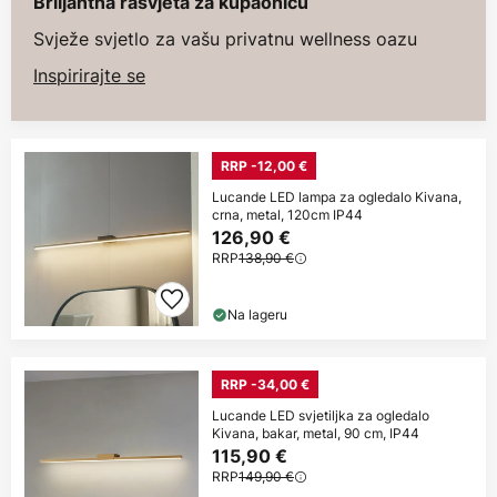
Briljantna rasvjeta za kupaonicu
Svježe svjetlo za vašu privatnu wellness oazu
Inspirirajte se
RRP -12,00 €
Lucande LED lampa za ogledalo Kivana,
crna, metal, 120cm IP44
126,90 €
RRP
138,90 €
Na lageru
RRP -34,00 €
Lucande LED svjetiljka za ogledalo
Kivana, bakar, metal, 90 cm, IP44
115,90 €
RRP
149,90 €