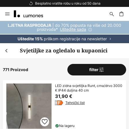
Besplatna dostava za kupnju iznad 69 €
Skip
to
Content
| do 70% popusta na više od 20.000
LJETNA RASPRODAJA
proizvoda*
Uštedite sada
prilikom registracije na newsletter
Uštedite 15%
Svjetiljke za ogledalo u kupaonici
771 Proizvod
filter
LED zidna svjetiljka Runt, crna/drvo 3000
K IP44 duljina 40 cm
31,90 €
Tehnički list
Na lageru