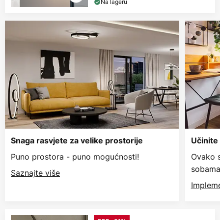
Na lageru
Snaga rasvjete za velike prostorije
Učinite
Puno prostora - puno mogućnosti!
Ovako s
sobama
Saznajte više
Impleme