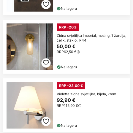
Na lageru
RRP -20%
Zidna svjetiljka Imperial, mesing, 1 žarulja,
čelik, staklo, IP44
50,00 €
RRP
62,50 €
Na lageru
RRP -23,00 €
Violetta zidna svjetiljka, bijela, krom
92,90 €
RRP
115,90 €
Na lageru