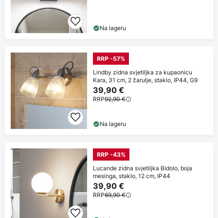
Na lageru
RRP -57%
Lindby zidna svjetiljka za kupaonicu
Kara, 31 cm, 2 žarulje, staklo, IP44, G9
39,90 €
RRP
92,90 €
Na lageru
RRP -43%
Lucande zidna svjetiljka Bidolo, boja
mesinga, staklo, 12 cm, IP44
39,90 €
RRP
69,90 €