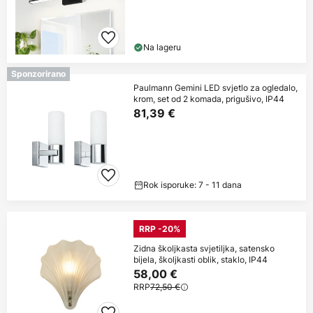
Na lageru
Sponzorirano
Paulmann Gemini LED svjetlo za ogledalo,
krom, set od 2 komada, prigušivo, IP44
81,39 €
Rok isporuke: 7 - 11 dana
RRP -20%
Zidna školjkasta svjetiljka, satensko
bijela, školjkasti oblik, staklo, IP44
58,00 €
RRP
72,50 €