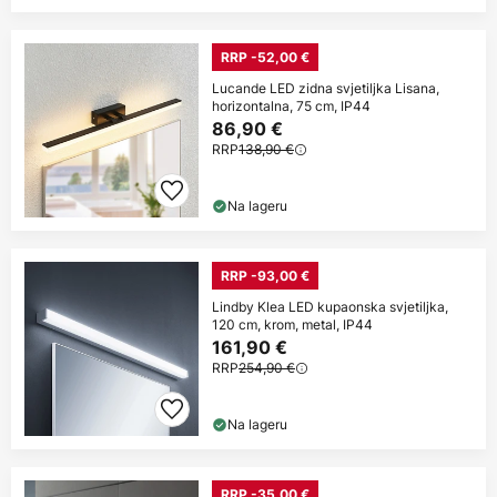
RRP -52,00 €
Lucande LED zidna svjetiljka Lisana,
horizontalna, 75 cm, IP44
86,90 €
RRP
138,90 €
Na lageru
RRP -93,00 €
Lindby Klea LED kupaonska svjetiljka,
120 cm, krom, metal, IP44
161,90 €
RRP
254,90 €
Na lageru
RRP -35,00 €