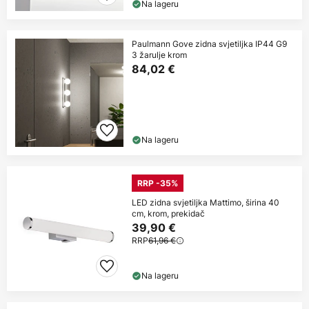
Na lageru
Paulmann Gove zidna svjetiljka IP44 G9
3 žarulje krom
84,02 €
Na lageru
RRP -35%
LED zidna svjetiljka Mattimo, širina 40
cm, krom, prekidač
39,90 €
RRP
61,96 €
Na lageru