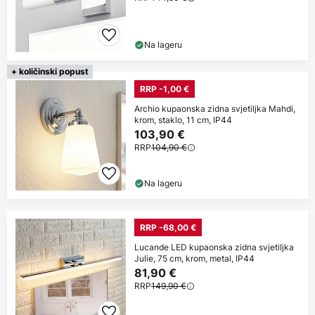
Na lageru
+ količinski popust
RRP -1,00 €
Archio kupaonska zidna svjetiljka Mahdi,
krom, staklo, 11 cm, IP44
103,90 €
RRP
104,90 €
Na lageru
RRP -68,00 €
Lucande LED kupaonska zidna svjetiljka
Julie, 75 cm, krom, metal, IP44
81,90 €
RRP
149,90 €