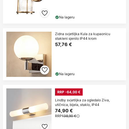
Na lageru
Zidna svjetiljka Kula za kupaonicu
stakleni sjenilo IP44 krom
57,76 €
Na lageru
RRP -64,00 €
Lindby svjetiljka za ogledalo Ziva,
utičnica, bijela, staklo, IP44
74,90 €
RRP
138,90 €