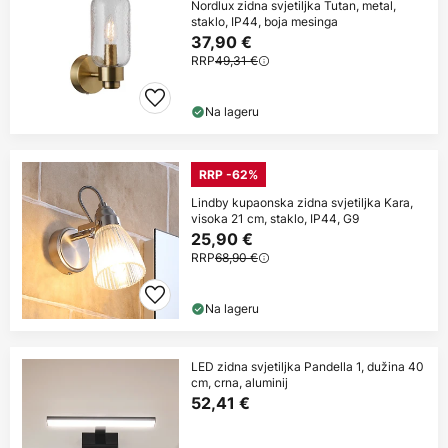
Nordlux zidna svjetiljka Tutan, metal,
staklo, IP44, boja mesinga
37,90 €
RRP
49,31 €
Na lageru
RRP -62%
Lindby kupaonska zidna svjetiljka Kara,
visoka 21 cm, staklo, IP44, G9
25,90 €
RRP
68,90 €
Na lageru
LED zidna svjetiljka Pandella 1, dužina 40
cm, crna, aluminij
52,41 €