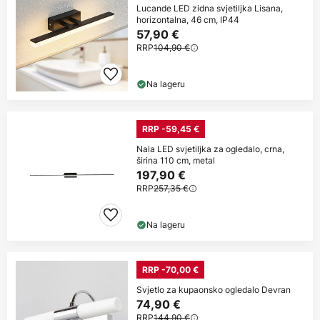
Lucande LED zidna svjetiljka Lisana,
horizontalna, 46 cm, IP44
57,90 €
RRP
104,90 €
Na lageru
RRP -59,45 €
Nala LED svjetiljka za ogledalo, crna,
širina 110 cm, metal
197,90 €
RRP
257,35 €
Na lageru
RRP -70,00 €
Svjetlo za kupaonsko ogledalo Devran
74,90 €
RRP
144,90 €