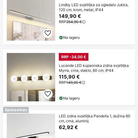
Lindby LED svjetiljka za ogledalo Jukka,
120 cm, krom, metal, IP44
149,90 €
RRP
254,90 €
Na lageru
RRP -34,00 €
Lucande LED kupaonska zidna svjetiljka
Myrra, crna, staklo, 60 cm, IP44
115,90 €
RRP
149,90 €
Na lageru
Sponzoriran
LED zidna svjetiljka Pandella 1, dužina 60
cm, crna, aluminij
62,92 €