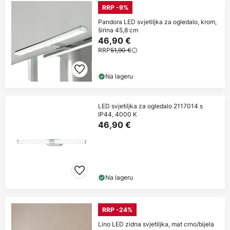
RRP -9%
Pandora LED svjetiljka za ogledalo, krom,
širina 45,8 cm
46,90 €
RRP
51,90 €
Na lageru
LED svjetiljka za ogledalo 2117014 s
IP44, 4000 K
46,90 €
Na lageru
RRP -24%
Lino LED zidna svjetiljka, mat crno/bijela