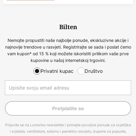
Bilten
Nemojte propustiti naše najbolje ponude, ekskluzivne akcije i
najnovije trendove u rasvjeti. Registrirajte se sada i poslat ćemo
vam kupon* od 15 % koji možete iskoristiti prilikom vaše prve
kupovine u našoj internetskoj trgovini.
Privatni kupac
Društvo
Pretplatite se
Prijavite se na Lumories newsletter i primajte povoljne ponude za svjetiljke
i svjetala, ventilatore, solarnu i pametnu rasvjetu, kupone za popuste,