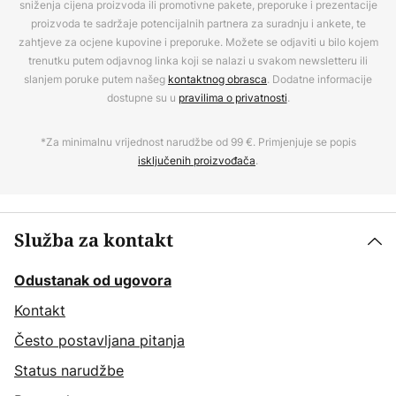
sniženja cijena proizvoda ili promotivne pakete, preporuke i prezentacije
proizvoda te sadržaje potencijalnih partnera za suradnju i ankete, te
zahtjeve za ocjene kupovine i preporuke. Možete se odjaviti u bilo kojem
trenutku putem odjavnog linka koji se nalazi u svakom newsletteru ili
slanjem poruke putem našeg
kontaktnog obrasca
. Dodatne informacije
dostupne su u
pravilima o privatnosti
.
*Za minimalnu vrijednost narudžbe od 99 €. Primjenjuje se popis
isključenih proizvođača
.
Služba za kontakt
Odustanak od ugovora
Kontakt
Često postavljana pitanja
Status narudžbe