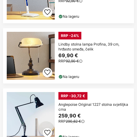
RRP
92,90 €
Na lageru
RRP -24%
Lindby stolna lampa Profina, 39 cm,
hrđasto smeđa, čelik
69,90 €
RRP
92,90 €
Na lageru
RRP -30,72 €
Anglepoise Original 1227 stolna svjetiljka
crna
259,90 €
RRP
290,62 €
Na lageru