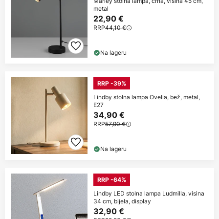
Marley stolna lampa, crna, visina 45 cm,
metal
22,90 €
RRP
44,10 €
Na lageru
RRP -39%
Lindby stolna lampa Ovelia, bež, metal,
E27
34,90 €
RRP
57,90 €
Na lageru
RRP -64%
Lindby LED stolna lampa Ludmilla, visina
34 cm, bijela, display
32,90 €