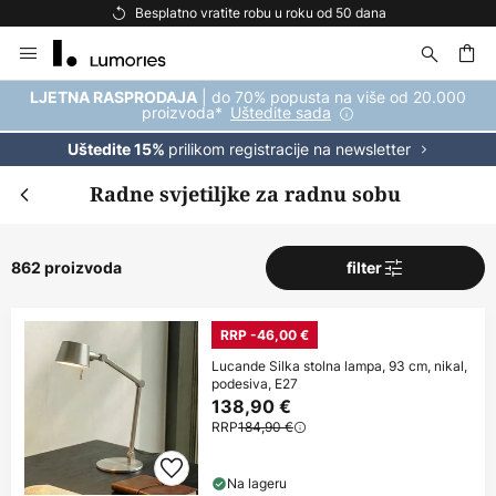
Besplatna dostava za kupnju iznad 69 €
Skip
to
Content
| do 70% popusta na više od 20.000
LJETNA RASPRODAJA
proizvoda*
Uštedite sada
prilikom registracije na newsletter
Uštedite 15%
Radne svjetiljke za radnu sobu
862 proizvoda
filter
RRP -46,00 €
Lucande Silka stolna lampa, 93 cm, nikal,
podesiva, E27
138,90 €
RRP
184,90 €
Na lageru