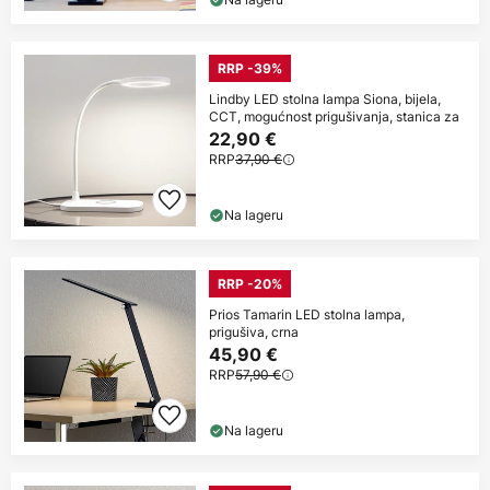
RRP -39%
Lindby LED stolna lampa Siona, bijela,
CCT, mogućnost prigušivanja, stanica za
22,90 €
RRP
37,90 €
Na lageru
RRP -20%
Prios Tamarin LED stolna lampa,
prigušiva, crna
45,90 €
RRP
57,90 €
Na lageru