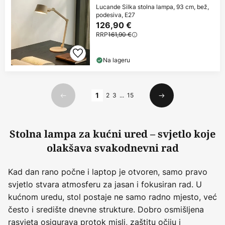
Lucande Silka stolna lampa, 93 cm, bež,
podesiva, E27
126,90 €
RRP
161,90 €
Na lageru
Stranica
1
2
3
...
15
Prethodno
Sljedeći
Stolna lampa za kućni ured – svjetlo koje
olakšava svakodnevni rad
Kad dan rano počne i laptop je otvoren, samo pravo
svjetlo stvara atmosferu za jasan i fokusiran rad. U
kućnom uredu, stol postaje ne samo radno mjesto, već
često i središte dnevne strukture. Dobro osmišljena
rasvjeta osigurava protok misli, zaštitu očiju i