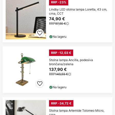
RRP -23%
Lindby LED stolna lampa Loretta, 43 cm,
crna, CCT
74,90 €
RRP
97,90 €
Na lageru
RRP -12,03 €
Stolna lampa Ancilla, podesiva
brončana/zelena
137,90 €
RRP
149,93 €
Na lageru
RRP -34,72 €
Stolna lampa Artemide Tolomeo Micro,
crna