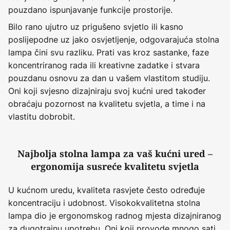
pouzdano ispunjavanje funkcije prostorije.
Bilo rano ujutro uz prigušeno svjetlo ili kasno
poslijepodne uz jako osvjetljenje, odgovarajuća stolna
lampa čini svu razliku. Prati vas kroz sastanke, faze
koncentriranog rada ili kreativne zadatke i stvara
pouzdanu osnovu za dan u vašem vlastitom studiju.
Oni koji svjesno dizajniraju svoj kućni ured također
obraćaju pozornost na kvalitetu svjetla, a time i na
vlastitu dobrobit.
Najbolja stolna lampa za vaš kućni ured –
ergonomija susreće kvalitetu svjetla
U kućnom uredu, kvaliteta rasvjete često određuje
koncentraciju i udobnost. Visokokvalitetna stolna
lampa dio je ergonomskog radnog mjesta dizajniranog
za dugotrajnu upotrebu. Oni koji provode mnogo sati