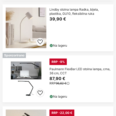
Lindby stolna lampa Radka, bijela,
plastika, GU10, fleksibilna ruka
39,90 €
Na lageru
Sponzorirano
RRP -9%
Paulmann FlexBar LED stolna lampa, crna,
36 cm, CCT
87,90 €
RRP
96,62 €
Na lageru
RRP -22,00 €