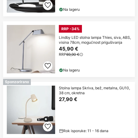
Na lageru
RRP -34%
Lindby LED stolna lampa Thies, siva, ABS,
visina 78cm, mogućnost prigušivanja
45,90 €
RRP
69,90 €
Na lageru
Sponzorirano
Stolna lampa Skriva, bež, metalna, GU10,
38 cm, okretna
27,90 €
Rok isporuke: 11 - 16 dana