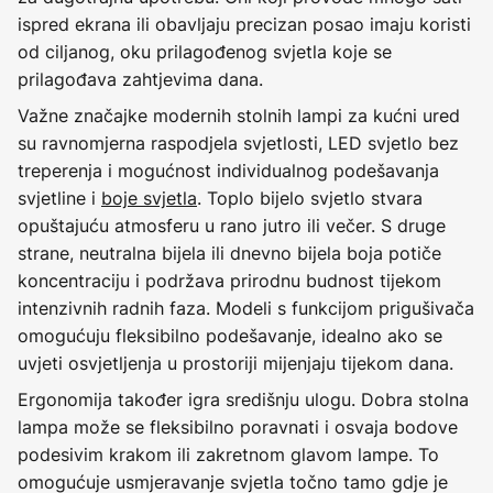
ispred ekrana ili obavljaju precizan posao imaju koristi
od ciljanog, oku prilagođenog svjetla koje se
prilagođava zahtjevima dana.
Važne značajke modernih stolnih lampi za kućni ured
su ravnomjerna raspodjela svjetlosti, LED svjetlo bez
treperenja i mogućnost individualnog podešavanja
svjetline i
boje svjetla
. Toplo bijelo svjetlo stvara
opuštajuću atmosferu u rano jutro ili večer. S druge
strane, neutralna bijela ili dnevno bijela boja potiče
koncentraciju i podržava prirodnu budnost tijekom
intenzivnih radnih faza. Modeli s funkcijom prigušivača
omogućuju fleksibilno podešavanje, idealno ako se
uvjeti osvjetljenja u prostoriji mijenjaju tijekom dana.
Ergonomija također igra središnju ulogu. Dobra stolna
lampa može se fleksibilno poravnati i osvaja bodove
podesivim krakom ili zakretnom glavom lampe. To
omogućuje usmjeravanje svjetla točno tamo gdje je