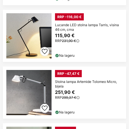
RRP -116,00 €
Lucande LED stolna lampa Tarris, visina
46 cm, crna
115,90 €
RRP
231,90 €
Na lageru
RRP -47,47 €
Stolna lampa Artemide Tolomeo Micro,
bijela
251,90 €
RRP
299,37 €
Na lageru