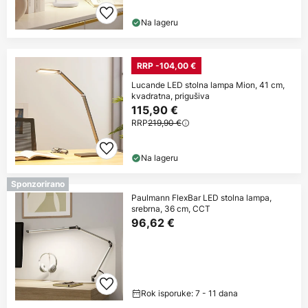
Na lageru
RRP -104,00 €
Lucande LED stolna lampa Mion, 41 cm,
kvadratna, prigušiva
115,90 €
RRP
219,90 €
Na lageru
Sponzorirano
Paulmann FlexBar LED stolna lampa,
srebrna, 36 cm, CCT
96,62 €
Rok isporuke: 7 - 11 dana