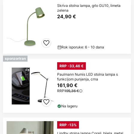
Skriva stolna lampa, grlo GU10, limeta
zelena
24,90 €
Rok isporuke: 6 - 10 dana
sponzoriran
RRP -33,46 €
Paulmann Numis LED stolna lampa s
funkcijom punjenja, crna
161,90 €
RRP
195,36 €
Na lageru
RRP -13%
Lindby stolna lampa Corali, bijela, metal,