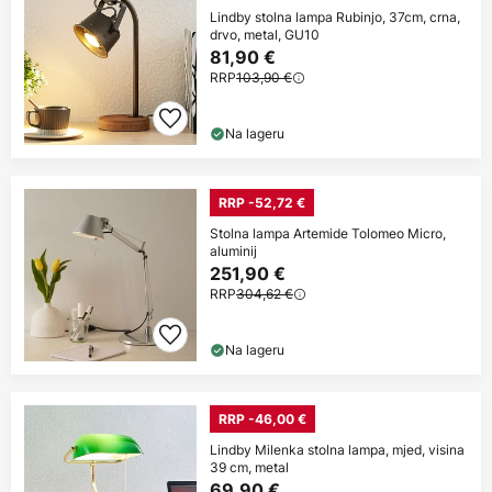
Lindby stolna lampa Rubinjo, 37cm, crna,
drvo, metal, GU10
81,90 €
RRP
103,90 €
Na lageru
RRP -52,72 €
Stolna lampa Artemide Tolomeo Micro,
aluminij
251,90 €
RRP
304,62 €
Na lageru
RRP -46,00 €
Lindby Milenka stolna lampa, mjed, visina
39 cm, metal
69,90 €