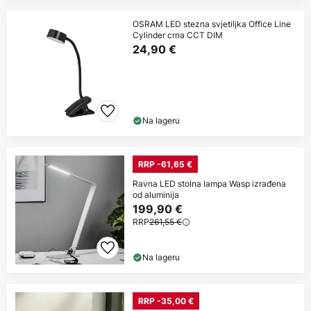
OSRAM LED stezna svjetiljka Office Line
Cylinder crna CCT DIM
24,90 €
Na lageru
RRP -61,65 €
Ravna LED stolna lampa Wasp izrađena
od aluminija
199,90 €
RRP
261,55 €
Na lageru
RRP -35,00 €