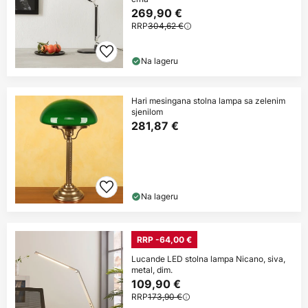
269,90 €
RRP
304,62 €
Na lageru
Hari mesingana stolna lampa sa zelenim
sjenilom
281,87 €
Na lageru
RRP -64,00 €
Lucande LED stolna lampa Nicano, siva,
metal, dim.
109,90 €
RRP
173,90 €