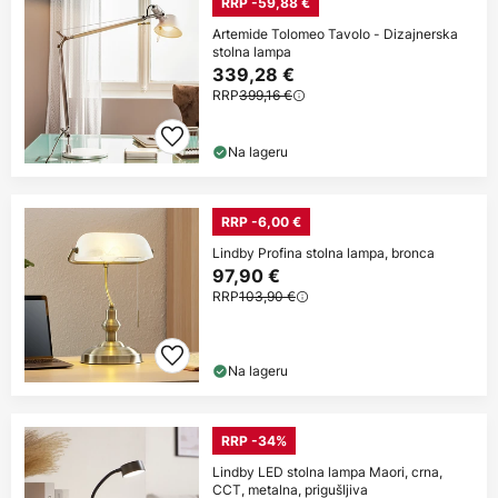
RRP -59,88 €
Artemide Tolomeo Tavolo - Dizajnerska
stolna lampa
339,28 €
RRP
399,16 €
Na lageru
RRP -6,00 €
Lindby Profina stolna lampa, bronca
97,90 €
RRP
103,90 €
Na lageru
RRP -34%
Lindby LED stolna lampa Maori, crna,
CCT, metalna, prigušljiva