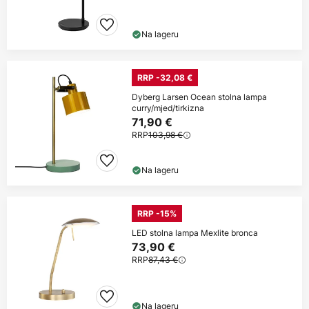
Na lageru
RRP -32,08 €
Dyberg Larsen Ocean stolna lampa
curry/mjed/tirkizna
71,90 €
RRP
103,98 €
Na lageru
RRP -15%
LED stolna lampa Mexlite bronca
73,90 €
RRP
87,43 €
Na lageru