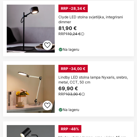
RRP -28,34 €
Clyde LED stolna svjetiljka, integrirani
dimmer
81,90 €
RRP
110,24 €
Na lageru
RRP -34,00 €
Lindby LED stolna lampa Nyxaris, srebro,
metal, CCT, 50 cm
69,90 €
RRP
103,90 €
Na lageru
RRP -48%