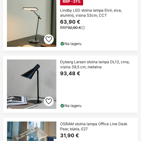
RRP -31%
Lindby LED stolna lampa Elvir, siva,
aluminij, visina 53cm, CCT
63,90 €
RRP
92,90 €
Na lageru
Dyberg Larsen stolna lampa DL12, crna,
visina 39,5 cm, metalna
93,48 €
Na lageru
OSRAM stolna lampa Office Line Desk
Pear, bijela, E27
31,90 €