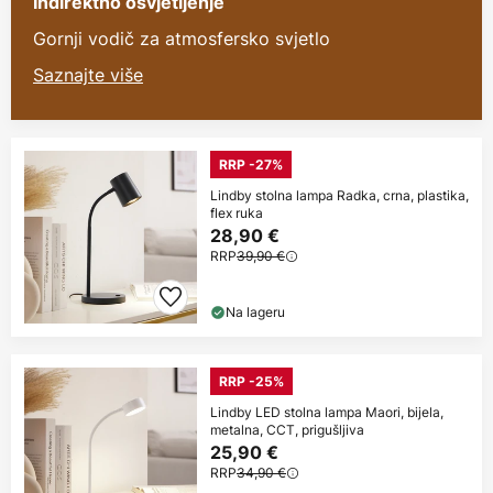
Indirektno osvjetljenje
Gornji vodič za atmosfersko svjetlo
Saznajte više
RRP -27%
Lindby stolna lampa Radka, crna, plastika,
flex ruka
28,90 €
RRP
39,90 €
Na lageru
RRP -25%
Lindby LED stolna lampa Maori, bijela,
metalna, CCT, prigušljiva
25,90 €
RRP
34,90 €