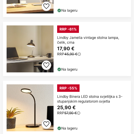
Na lageru
RRP -61%
Lindby Jamelia vintage stolna lampa,
čelik, crna
17,90 €
RRP
45,90 €
Na lageru
RRP -55%
Lindby Binera LED stolna svjetiljka s 3-
stupanjskim regulatorom svjetla
25,90 €
RRP
57,90 €
Na lageru