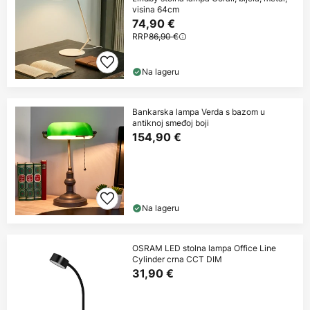
visina 64cm
74,90 €
RRP
86,90 €
Na lageru
Bankarska lampa Verda s bazom u
antiknoj smeđoj boji
154,90 €
Na lageru
OSRAM LED stolna lampa Office Line
Cylinder crna CCT DIM
31,90 €