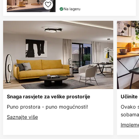
Na lageru
Snaga rasvjete za velike prostorije
Učinite
Puno prostora - puno mogućnosti!
Ovako s
sobama
Saznajte više
Impleme