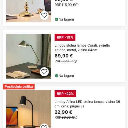
RRP
115,90 €
Na lageru
RRP -19%
Lindby stolna lampa Corali, svijetlo
zelena, metal, visina 64cm
69,90 €
RRP
86,90 €
Na lageru
Posljednja prilika
RRP -42%
Lindby Ailina LED stolna lampa, visina 36
cm, crna, prigušiva
22,90 €
RRP
39,90 €