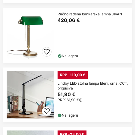
Ručno rađena bankarska lampa JIVAN
420,06 €
Na lageru
RRP -110,00 €
Lindby LED stolna lampa Eleni, crna, CCT,
prigušiva
51,90 €
RRP
161,90 €
Na lageru
RRP -23,00 €