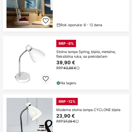
Rok isporuke: 8 - 12 dana
RRP -8%
Stolna lampa Spring, bijela, metalna,
fleksibilna ruka, sa prekidačem
39,90 €
RRP
43,68 €
Na lageru
RRP -12%
Moderna stolna lampa CYCLONE bijela
23,90 €
RRP
27,25 €