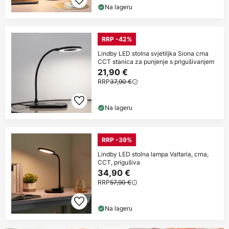
Na lageru
RRP -42%
Lindby LED stolna svjetiljka Siona crna
CCT stanica za punjenje s prigušivanjem
21,90 €
RRP
37,90 €
Na lageru
RRP -39%
Lindby LED stolna lampa Valtaria, crna,
CCT, prigušiva
34,90 €
RRP
57,90 €
Na lageru