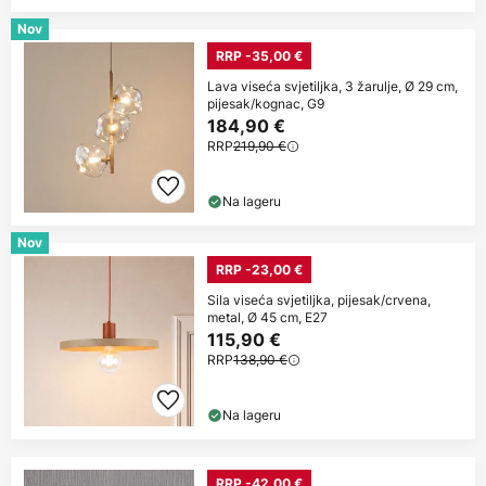
Nov
RRP -35,00 €
Lava viseća svjetiljka, 3 žarulje, Ø 29 cm,
pijesak/kognac, G9
184,90 €
RRP
219,90 €
Na lageru
Nov
RRP -23,00 €
Sila viseća svjetiljka, pijesak/crvena,
metal, Ø 45 cm, E27
115,90 €
RRP
138,90 €
Na lageru
RRP -42,00 €