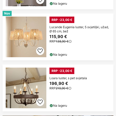
Na lageru
Nov
RRP -23,00 €
Lucande Eugenia luster, 5 svjetiljki, užad,
Ø 65 cm, bež
115,90 €
RRP
138,90 €
Na lageru
RRP -23,00 €
Loara luster, s pet svjetala
196,90 €
RRP
219,90 €
Na lageru