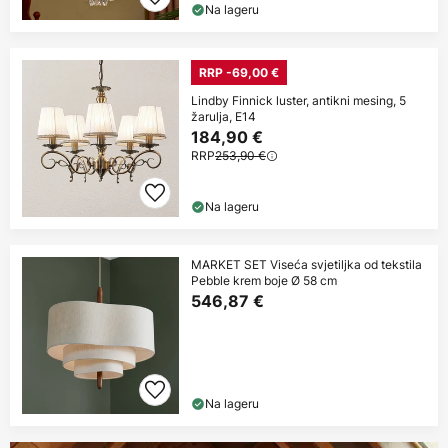
Na lageru
RRP -69,00 €
Lindby Finnick luster, antikni mesing, 5
žarulja, E14
184,90 €
RRP
253,90 €
Na lageru
MARKET SET Viseća svjetiljka od tekstila
Pebble krem boje Ø 58 cm
546,87 €
Na lageru