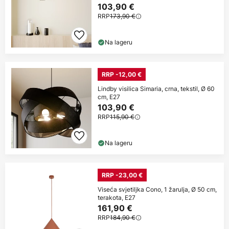
103,90 €
RRP
173,90 €
Na lageru
RRP -12,00 €
Lindby visilica Simaria, crna, tekstil, Ø 60
cm, E27
103,90 €
RRP
115,90 €
Na lageru
RRP -23,00 €
Viseća svjetiljka Cono, 1 žarulja, Ø 50 cm,
terakota, E27
161,90 €
RRP
184,90 €