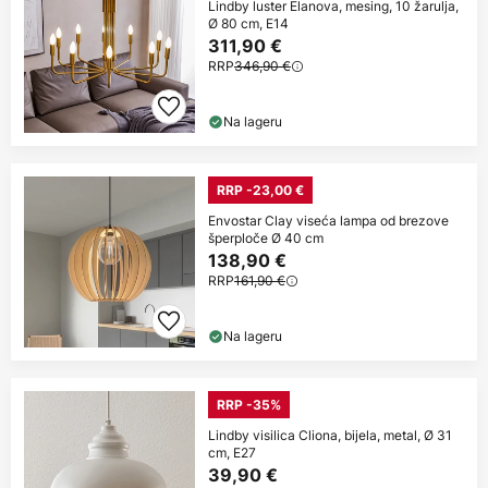
Lindby luster Elanova, mesing, 10 žarulja,
Ø 80 cm, E14
311,90 €
RRP
346,90 €
Na lageru
RRP -23,00 €
Envostar Clay viseća lampa od brezove
šperploče Ø 40 cm
138,90 €
RRP
161,90 €
Na lageru
RRP -35%
Lindby visilica Cliona, bijela, metal, Ø 31
cm, E27
39,90 €