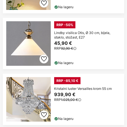
Na lageru
RRP -50%
Lindby visilica Otis, Ø 30 cm, bijela,
staklo, stožast, E27
45,90 €
RRP
92,90 €
Na lageru
RRP -85,10 €
Kristalni luster Versailles krom 55 cm
939,90 €
RRP
1.025,00 €
Na lageru