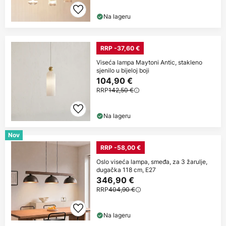
Na lageru
RRP -37,60 €
Viseća lampa Maytoni Antic, stakleno
sjenilo u bijeloj boji
104,90 €
RRP
142,50 €
Na lageru
Nov
RRP -58,00 €
Oslo viseća lampa, smeđa, za 3 žarulje,
dugačka 118 cm, E27
346,90 €
RRP
404,90 €
Na lageru