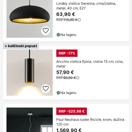
Lindby visilica Gerwina, crna/zlatna,
metal, 40 cm, E27
63,90 €
RRP
115,90 €
Na lageru
+ količinski popust
RRP -17%
Arcchio visilica Ejona, visina 15 cm, crna,
metal
57,90 €
RRP
69,90 €
Na lageru
RRP -525,68 €
Paul Neuhaus luster Ricicle, krom, dužina
120 cm
1.569,90 €