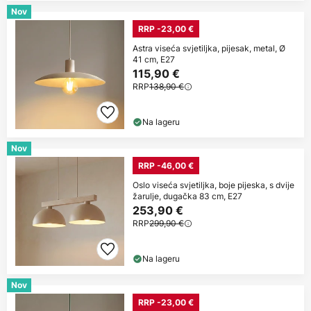
Nov
RRP -23,00 €
Astra viseća svjetiljka, pijesak, metal, Ø
41 cm, E27
115,90 €
RRP
138,90 €
Na lageru
Nov
RRP -46,00 €
Oslo viseća svjetiljka, boje pijeska, s dvije
žarulje, dugačka 83 cm, E27
253,90 €
RRP
299,90 €
Na lageru
Nov
RRP -23,00 €