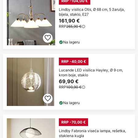
RRP -104,00 €
Lindby visilica Otis, Ø 68 cm, 5 žarulja,
bijela, staklo, E27
161,90 €
RRP
265,90 €
Na lageru
RRP -40,00 €
Lucande LED visilica Hayley, Ø 9 cm,
krom boje, staklo
69,90 €
RRP
109,90 €
Na lageru
RRP -70,00 €
Lindby Fabronia viseća lampa, rešetka,
staklena kugla