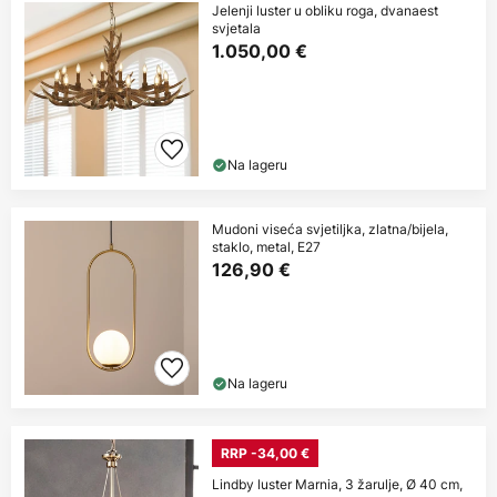
Jelenji luster u obliku roga, dvanaest
svjetala
1.050,00 €
Na lageru
Mudoni viseća svjetiljka, zlatna/bijela,
staklo, metal, E27
126,90 €
Na lageru
RRP -34,00 €
Lindby luster Marnia, 3 žarulje, Ø 40 cm,