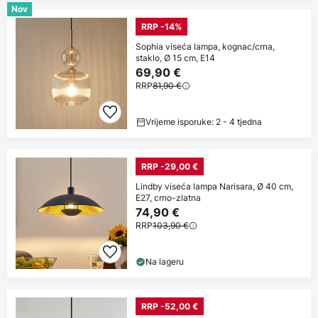
Nov
RRP -14%
Sophia viseća lampa, kognac/crna,
staklo, Ø 15 cm, E14
69,90 €
RRP
81,90 €
Vrijeme isporuke: 2 - 4 tjedna
RRP -29,00 €
Lindby viseća lampa Narisara, Ø 40 cm,
E27, crno-zlatna
74,90 €
RRP
103,90 €
Na lageru
RRP -52,00 €