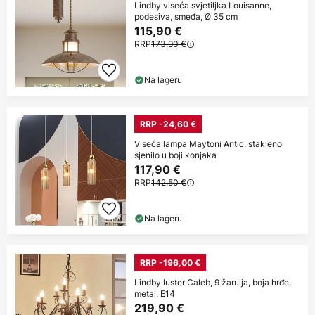
Lindby viseća svjetiljka Louisanne,
podesiva, smeđa, Ø 35 cm
115,90 €
RRP
173,90 €
Na lageru
RRP -24,60 €
Viseća lampa Maytoni Antic, stakleno
sjenilo u boji konjaka
117,90 €
RRP
142,50 €
Na lageru
RRP -196,00 €
Lindby luster Caleb, 9 žarulja, boja hrđe,
metal, E14
219,90 €