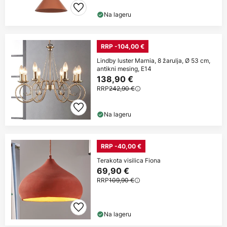
Na lageru
RRP -104,00 €
Lindby luster Marnia, 8 žarulja, Ø 53 cm,
antikni mesing, E14
138,90 €
RRP
242,90 €
Na lageru
RRP -40,00 €
Terakota visilica Fiona
69,90 €
RRP
109,90 €
Na lageru