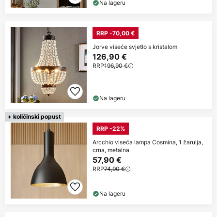
Na lageru
RRP -70,00 €
Jorve viseće svjetlo s kristalom
126,90 €
RRP
196,90 €
Na lageru
+ količinski popust
RRP -22%
Arcchio viseća lampa Cosmina, 1 žarulja,
crna, metalna
57,90 €
RRP
74,90 €
Na lageru