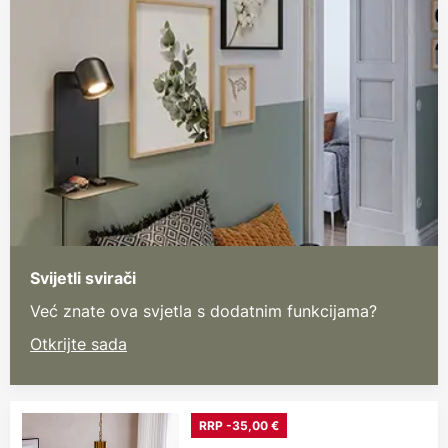
Svijetli svirači
Već znate ova svjetla s dodatnim funkcijama?
Otkrijte sada
RRP -35,00 €