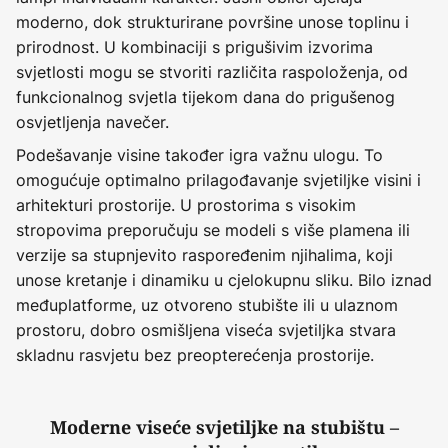
moderno, dok strukturirane površine unose toplinu i
prirodnost. U kombinaciji s prigušivim izvorima
svjetlosti mogu se stvoriti različita raspoloženja, od
funkcionalnog svjetla tijekom dana do prigušenog
osvjetljenja navečer.
Podešavanje visine također igra važnu ulogu. To
omogućuje optimalno prilagođavanje svjetiljke visini i
arhitekturi prostorije. U prostorima s visokim
stropovima preporučuju se modeli s više plamena ili
verzije sa stupnjevito raspoređenim njihalima, koji
unose kretanje i dinamiku u cjelokupnu sliku. Bilo iznad
međuplatforme, uz otvoreno stubište ili u ulaznom
prostoru, dobro osmišljena viseća svjetiljka stvara
skladnu rasvjetu bez preopterećenja prostorije.
Moderne viseće svjetiljke na stubištu –