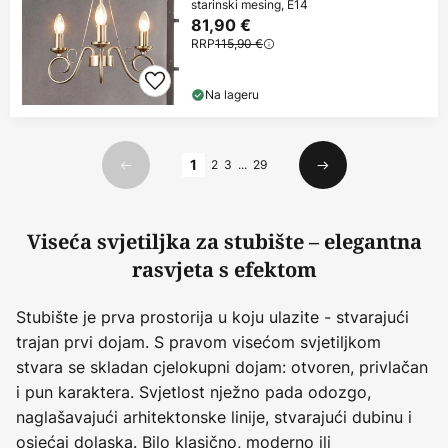
starinski mesing, E14
81,90 €
RRP
115,90 €
Na lageru
Stranica
1
2
3
...
29
Prethodno
Sljedeći
Viseća svjetiljka za stubište – elegantna
rasvjeta s efektom
Stubište je prva prostorija u koju ulazite - stvarajući
trajan prvi dojam. S pravom visećom svjetiljkom
stvara se skladan cjelokupni dojam: otvoren, privlačan
i pun karaktera. Svjetlost nježno pada odozgo,
naglašavajući arhitektonske linije, stvarajući dubinu i
osjećaj dolaska. Bilo klasično, moderno ili