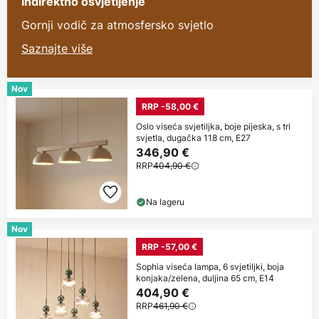
Indirektno osvjetljenje
Gornji vodič za atmosfersko svjetlo
Saznajte više
Nov
RRP -58,00 €
Oslo viseća svjetiljka, boje pijeska, s tri
svjetla, dugačka 118 cm, E27
346,90 €
RRP
404,90 €
Na lageru
Nov
RRP -57,00 €
Sophia viseća lampa, 6 svjetiljki, boja
konjaka/zelena, duljina 65 cm, E14
404,90 €
RRP
461,90 €