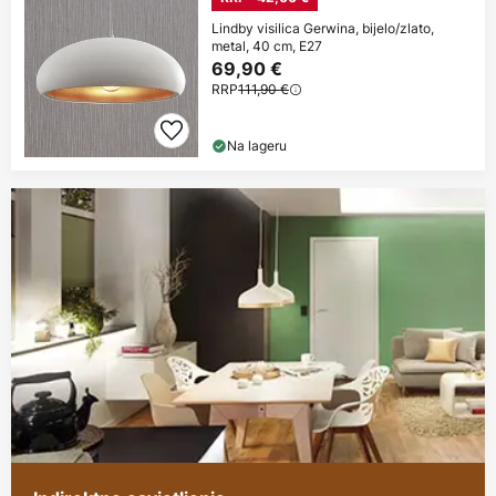
Lindby visilica Gerwina, bijelo/zlato,
metal, 40 cm, E27
69,90 €
RRP
111,90 €
Na lageru