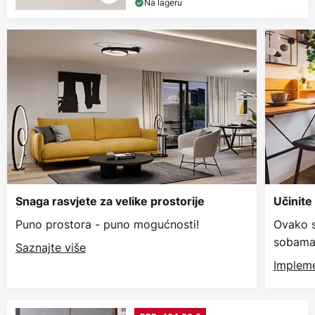
Na lageru
Snaga rasvjete za velike prostorije
Učinite
Puno prostora - puno mogućnosti!
Ovako s
sobama
Saznajte više
Impleme