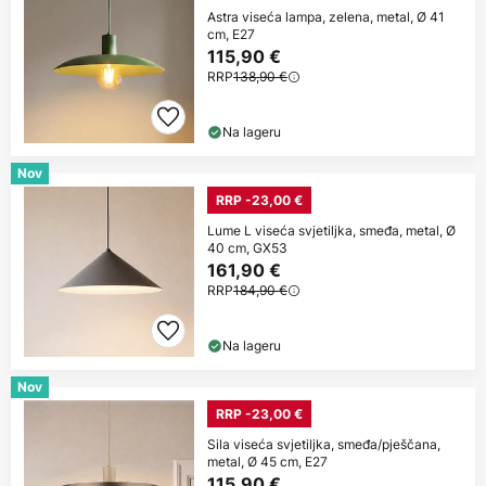
Astra viseća lampa, zelena, metal, Ø 41
cm, E27
115,90 €
RRP
138,90 €
Na lageru
Nov
RRP -23,00 €
Lume L viseća svjetiljka, smeđa, metal, Ø
40 cm, GX53
161,90 €
RRP
184,90 €
Na lageru
Nov
RRP -23,00 €
Sila viseća svjetiljka, smeđa/pješčana,
metal, Ø 45 cm, E27
115,90 €