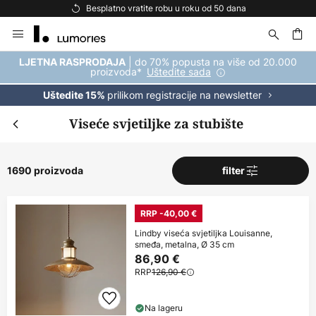
Besplatna dostava za kupnju iznad 69 €
Skip
to
Content
| do 70% popusta na više od 20.000
LJETNA RASPRODAJA
proizvoda*
Uštedite sada
prilikom registracije na newsletter
Uštedite 15%
Viseće svjetiljke za stubište
1690 proizvoda
filter
RRP -40,00 €
Lindby viseća svjetiljka Louisanne,
smeđa, metalna, Ø 35 cm
86,90 €
RRP
126,90 €
Na lageru