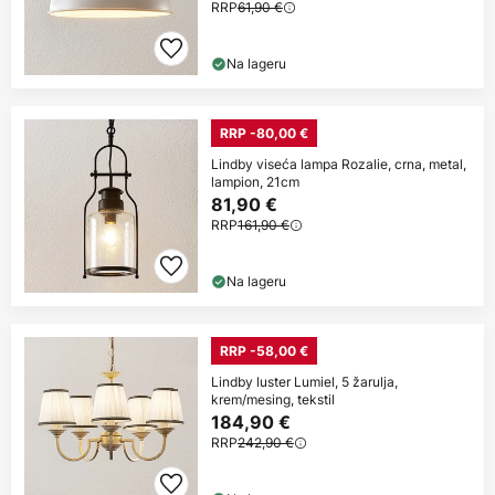
RRP
61,90 €
Na lageru
RRP -80,00 €
Lindby viseća lampa Rozalie, crna, metal,
lampion, 21cm
81,90 €
RRP
161,90 €
Na lageru
RRP -58,00 €
Lindby luster Lumiel, 5 žarulja,
krem/mesing, tekstil
184,90 €
RRP
242,90 €