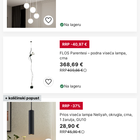
Na lageru
RRP -40,97 €
FLOS Parentesi – podna viseća lampa,
crna
368,69 €
RRP
409,66 €
Na lageru
+ količinski popust
RRP -37%
Prios viseća lampa Neliyah, okrugla, crna,
1 žarulja, GU10
28,90 €
RRP
45,90 €