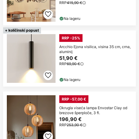
RRP
415,90 €
Na lageru
+ količinski popust
RRP -25%
Arcchio Ejona visilica, visina 35 cm, crna,
aluminij
51,90 €
RRP
69,90 €
Na lageru
RRP -57,00 €
Okrugla viseća lampa Envostar Clay od
brezove šperploče, 3 fl.
196,90 €
RRP
253,90 €