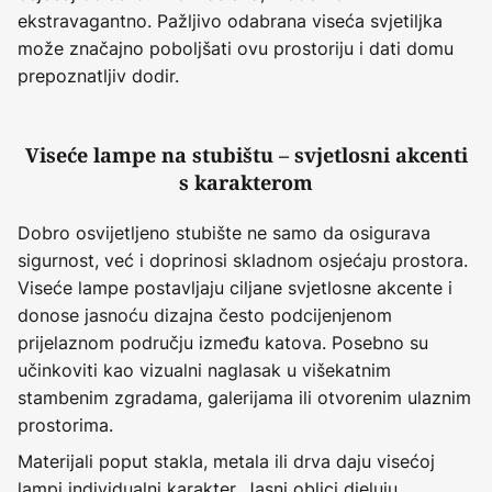
ekstravagantno. Pažljivo odabrana viseća svjetiljka
može značajno poboljšati ovu prostoriju i dati domu
prepoznatljiv dodir.
Viseće lampe na stubištu – svjetlosni akcenti
s karakterom
Dobro osvijetljeno stubište ne samo da osigurava
sigurnost, već i doprinosi skladnom osjećaju prostora.
Viseće lampe postavljaju ciljane svjetlosne akcente i
donose jasnoću dizajna često podcijenjenom
prijelaznom području između katova. Posebno su
učinkoviti kao vizualni naglasak u višekatnim
stambenim zgradama, galerijama ili otvorenim ulaznim
prostorima.
Materijali poput stakla, metala ili drva daju visećoj
lampi individualni karakter. Jasni oblici djeluju