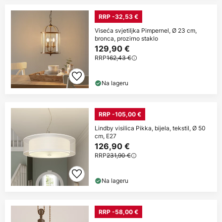
RRP -32,53 €
Viseća svjetiljka Pimpernel, Ø 23 cm,
bronca, prozirno staklo
129,90 €
RRP
162,43 €
Na lageru
RRP -105,00 €
Lindby visilica Pikka, bijela, tekstil, Ø 50
cm, E27
126,90 €
RRP
231,90 €
Na lageru
RRP -58,00 €