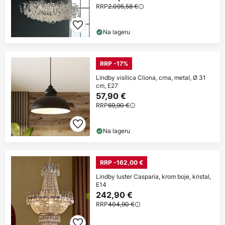
RRP
2.095,58 €
Na lageru
RRP -17%
Lindby visilica Cliona, crna, metal, Ø 31
cm, E27
57,90 €
RRP
69,90 €
Na lageru
RRP -162,00 €
Lindby luster Casparia, krom boje, kristal,
E14
242,90 €
RRP
404,90 €