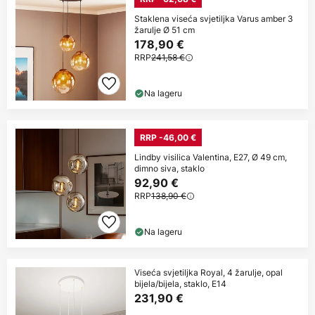
Staklena viseća svjetiljka Varus amber 3
žarulje Ø 51 cm
178,90 €
RRP
241,58 €
Na lageru
RRP -46,00 €
Lindby visilica Valentina, E27, Ø 49 cm,
dimno siva, staklo
92,90 €
RRP
138,90 €
Na lageru
Viseća svjetiljka Royal, 4 žarulje, opal
bijela/bijela, staklo, E14
231,90 €