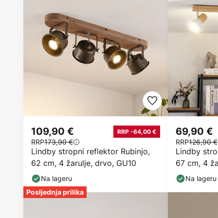
109,90 €
69,90 €
RRP -64,00 €
RRP
173,90 €
RRP
126,90 €
Lindby stropni reflektor Rubinjo,
Lindby stro
62 cm, 4 žarulje, drvo, GU10
67 cm, 4 žar
Na lageru
Na lageru
Posljednja prilika