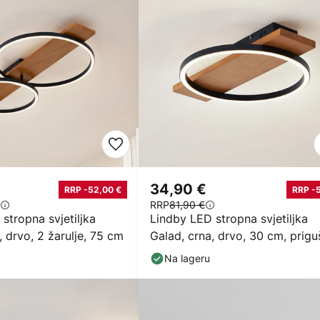
34,90 €
RRP -52,00 €
RRP -
RRP
81,90 €
stropna svjetiljka
Lindby LED stropna svjetiljka
, drvo, 2 žarulje, 75 cm
Galad, crna, drvo, 30 cm, prigu
Na lageru