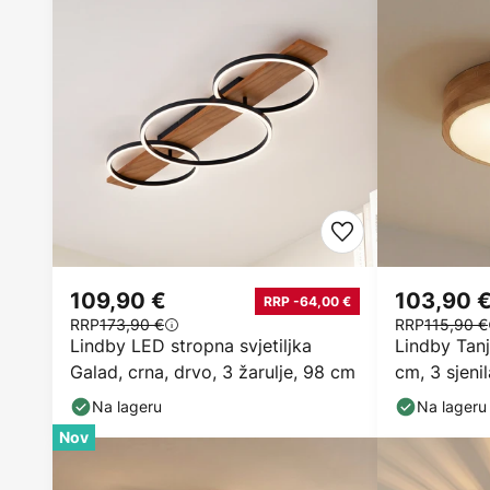
109,90 €
103,90 
RRP -64,00 €
RRP
173,90 €
RRP
115,90 €
Lindby LED stropna svjetiljka
Lindby Tan
Galad, crna, drvo, 3 žarulje, 98 cm
cm, 3 sjen
Na lageru
Na lageru
Nov