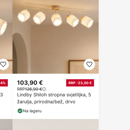
103,90 €
24%
RRP -23,00 €
RRP
126,90 €
 3
Lindby Shiloh stropna svjetiljka, 5
žarulja, prirodna/bež, drvo
Na lageru