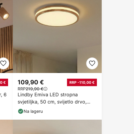
109,90 €
0 €
RRP -110,00 €
RRP
219,90 €
r, 6
Lindby Emiva LED stropna
svjetiljka, 50 cm, svijetlo drvo,
CCT
Na lageru