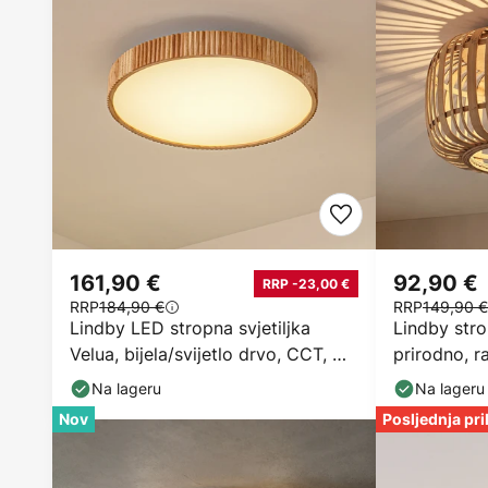
161,90 €
92,90 €
RRP -23,00 €
RRP
184,90 €
RRP
149,90 €
Lindby LED stropna svjetiljka
Lindby stro
Velua, bijela/svijetlo drvo, CCT, Ø
prirodno, r
50 cm
Na lageru
Na lageru
Nov
Posljednja pri