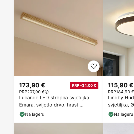
173,90 €
115,90 €
RRP -34,00 €
RRP
207,90 €
RRP
184,90 €
Lucande LED stropna svjetiljka
Lindby Hud
Emara, svijetlo drvo, hrast,
svjetiljka,
prigušljiva
Na lageru
Na lageru