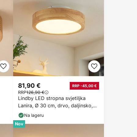
81,90 €
RRP -45,00 €
RRP
126,90 €
Lindby LED stropna svjetiljka
Lanira, Ø 30 cm, drvo, daljinsko,
CCT
Na lageru
Nov