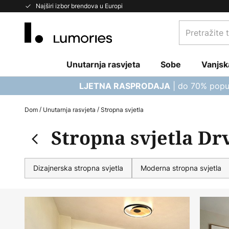
Skip
Najširi izbor brendova u Europi
to
Pretražite
Content
trgovinu...
Unutarnja rasvjeta
Sobe
Vanjsk
| do 70% popu
LJETNA RASPRODAJA
Dom
Unutarnja rasvjeta
Stropna svjetla
Stropna svjetla Dr
Dizajnerska stropna svjetla
Moderna stropna svjetla