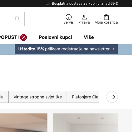
Besplatna dostava za kupnju iznad 69 €
traži
Servis
Prijava
Moja košarica
POPUSTI
Poslovni kupci
Više
prilikom registracije na newsletter
Uštedite 15%
la
Vintage stropne svjetiljke
Plafonjere Classic / Antique