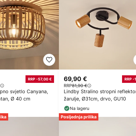
69,90 €
RRP -57,00 €
RRP -
RRP
81,90 €
pno svjetlo Canyana,
Lindby Stralino stropni reflekto
atan, Ø 40 cm
žarulje, Ø31cm, drvo, GU10
Na lageru
lika
Posljednja prilika