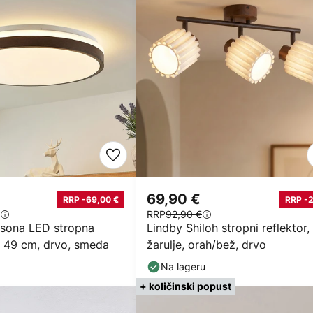
69,90 €
RRP -69,00 €
RRP -
RRP
92,90 €
sona LED stropna
Lindby Shiloh stropni reflektor,
 Ø 49 cm, drvo, smeđa
žarulje, orah/bež, drvo
Na lageru
+ količinski popust