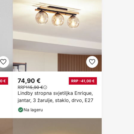
74,90 €
0 €
RRP -41,00 €
RRP
115,90 €
Lindby stropna svjetiljka Enrique,
jantar, 3 žarulje, staklo, drvo, E27
Na lageru