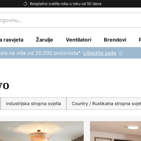
Besplatno vratite robu u roku od 50 dana
a rasvjeta
Žarulje
Ventilatori
Brendovi
sta na više od 20.000 proizvoda*
Uštedite sada
vo
Industrijska stropna svjetla
Country / Rustikalna stropna svjet