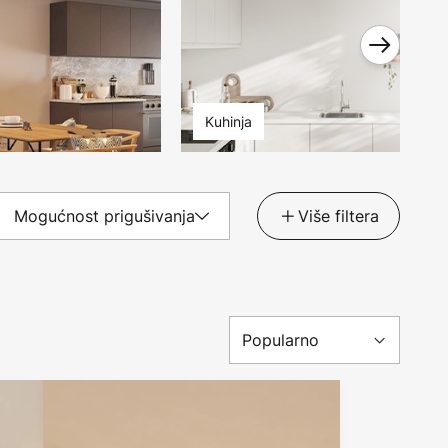
Kuhinja
Mogućnost prigušivanja
Više filtera