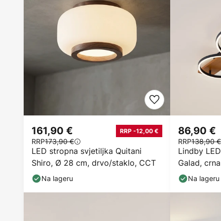
161,90 €
86,90 €
RRP -12,00 €
RRP
173,90 €
RRP
138,90 €
LED stropna svjetiljka Quitani
Lindby LED 
Shiro, Ø 28 cm, drvo/staklo, CCT
Galad, crna
Na lageru
Na lageru