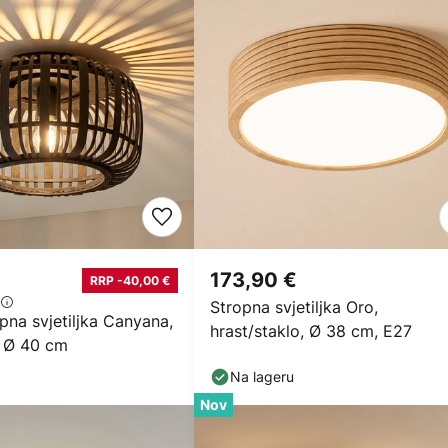
173,90 €
RRP -40,00 €
Stropna svjetiljka Oro,
pna svjetiljka Canyana,
hrast/staklo, Ø 38 cm, E27
, Ø 40 cm
Na lageru
Nov