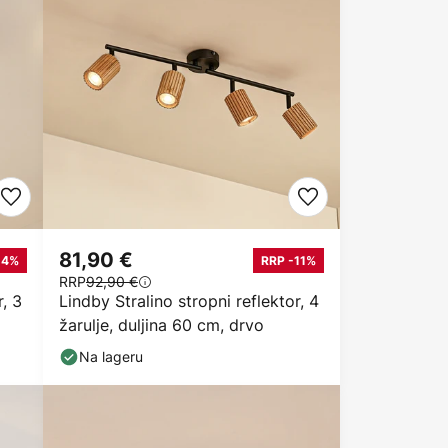
81,90 €
14%
RRP -11%
RRP
92,90 €
r, 3
Lindby Stralino stropni reflektor, 4
žarulje, duljina 60 cm, drvo
Na lageru