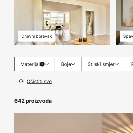
Dnevni boravak
Spav
Materijal
Boje
Stilski smjer
1
Očistiti sve
642 proizvoda