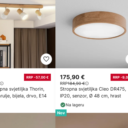
175,90 €
RRP -57,00 €
RRP -9,0
RRP
184,90 €
pna svjetiljka Thorin,
Stropna svjetiljka Cleo DR475,
ulje, bijela, drvo, E14
IP20, senzor, Ø 48 cm, hrast
Na lageru
Nov