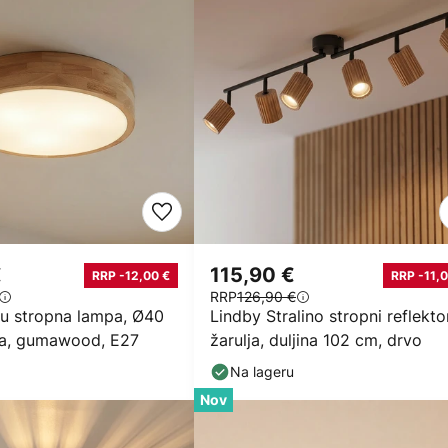
€
115,90 €
RRP -12,00 €
RRP -11,0
RRP
126,90 €
ju stropna lampa, Ø40
Lindby Stralino stropni reflekto
ila, gumawood, E27
žarulja, duljina 102 cm, drvo
Na lageru
Nov