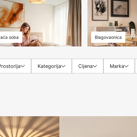
aća soba
Blagovaonica
Prostorija
Kategorija
Cijena
Marka