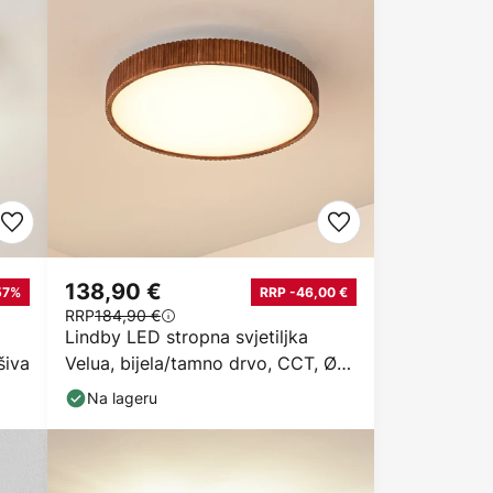
138,90 €
57%
RRP -46,00 €
RRP
184,90 €
Lindby LED stropna svjetiljka
šiva
Velua, bijela/tamno drvo, CCT, Ø
50 cm
Na lageru