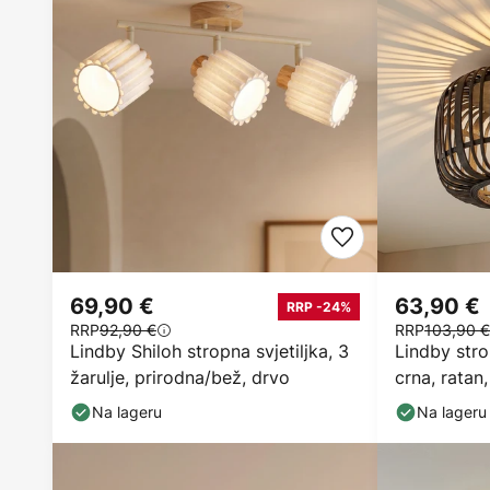
69,90 €
63,90 €
RRP -24%
RRP
92,90 €
RRP
103,90 €
Lindby Shiloh stropna svjetiljka, 3
Lindby stro
žarulje, prirodna/bež, drvo
crna, ratan
Na lageru
Na lageru