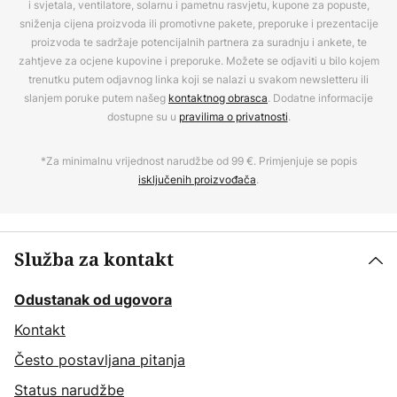
i svjetala, ventilatore, solarnu i pametnu rasvjetu, kupone za popuste,
sniženja cijena proizvoda ili promotivne pakete, preporuke i prezentacije
proizvoda te sadržaje potencijalnih partnera za suradnju i ankete, te
zahtjeve za ocjene kupovine i preporuke. Možete se odjaviti u bilo kojem
trenutku putem odjavnog linka koji se nalazi u svakom newsletteru ili
slanjem poruke putem našeg
kontaktnog obrasca
. Dodatne informacije
dostupne su u
pravilima o privatnosti
.
*Za minimalnu vrijednost narudžbe od 99 €. Primjenjuje se popis
isključenih proizvođača
.
Služba za kontakt
Odustanak od ugovora
Kontakt
Često postavljana pitanja
Status narudžbe