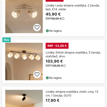
Lindby Lenja stropna svjetiljka, 2 žarulje,
bež, E14, metal
45,90 €
RRP
69,90 €
Na lageru
Nov
RRP -23,00 €
Lindby Shiloh stropna svjetiljka, 5 žarulja,
orah/bež, drvo
103,90 €
RRP
126,90 €
Na lageru
Lindby stropna svjetiljka Jorell, crna, 13
cm, 1 žarulja, GU10
17,90 €