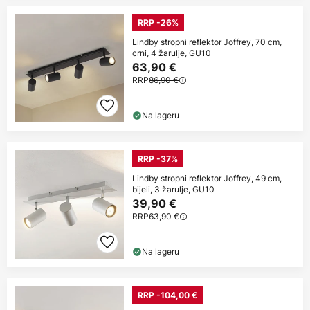
RRP -26%
Lindby stropni reflektor Joffrey, 70 cm,
crni, 4 žarulje, GU10
63,90 €
RRP
86,90 €
Na lageru
RRP -37%
Lindby stropni reflektor Joffrey, 49 cm,
bijeli, 3 žarulje, GU10
39,90 €
RRP
63,90 €
Na lageru
RRP -104,00 €