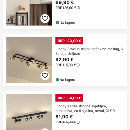
69,90 €
RRP
126,90 €
Na lageru
RRP -23,00 €
Lindby Bravius stropni reflektor, mesing, 6
žarulja, željezo
92,90 €
RRP
115,90 €
Na lageru
RRP -34,00 €
Lindby Kardis stropna svjetiljka,
tamnosiva, za 6 sijalica, metal, GU10
81,90 €
RRP
115,90 €