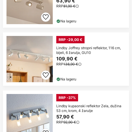
63,90 €
RRP
81,90 €
Na lageru
RRP -29,00 €
Lindby Joffrey stropni reflektor, 116 cm,
bijeli, 6 žarulja, GU10
109,90 €
RRP
138,90 €
Na lageru
RRP -37%
Lindby kupaonski reflektor Zela, dužina
53 cm, krom, 4 žarulje
57,90 €
RRP
92,90 €