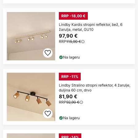
RRP -18,00 €
Lindby Kardis stropni reflektor, bež, 6
žarulja, metal, GU10
97,90 €
RRP
115,90 €
Na lageru
RRP -11%
Lindby Stralino stropni reflektor, 4 žarulje,
duljina 60 cm, drvo
81,90 €
RRP
92,90 €
Na lageru
RRP -14%