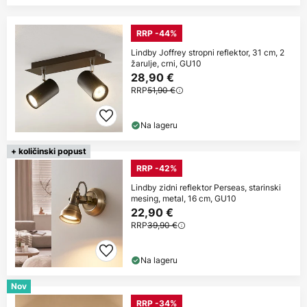
RRP -44%
Lindby Joffrey stropni reflektor, 31 cm, 2
žarulje, crni, GU10
28,90 €
RRP
51,90 €
Na lageru
+ količinski popust
RRP -42%
Lindby zidni reflektor Perseas, starinski
mesing, metal, 16 cm, GU10
22,90 €
RRP
39,90 €
Na lageru
Nov
RRP -34%