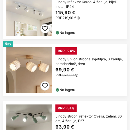
Lindby reflektor Kardo, 4 žarulje, bijeli,
metal, IP44
115,90 €
RRP
219,90 €
Na lageru
Nov
RRP -24%
Lindby Shiloh stropna svjetiljka, 3 žarulje,
prirodna/bež, drvo
69,90 €
RRP
92,90 €
Na lageru
RRP -31%
Lindby stropni reflektor Ovelia, zeleni, 80
cm, 4 žarulje, E27
63,90 €