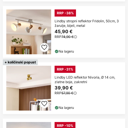
RRP -38%
Lindby stropni reflektor Fridolin, 50cm, 3
žarulje, bijeli, metal
45,90 €
RRP
74,90 €
Na lageru
+ količinski popust
RRP -31%
Lindby LED reflektor Nivoria, Ø 14 cm,
zlatne boje, zakretni
39,90 €
RRP
57,90 €
Na lageru
RRP -10%