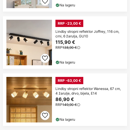
Na lageru
RRP -23,00 €
Lindby stropni reflektor Joffrey, 116 cm,
crni, 6 žarulja, GU10
115,90 €
RRP
138,90 €
Na lageru
RRP -63,00 €
Lindby stropni reflektor Wanessa, 67 cm,
4 žarulje, drvo, bijela, E14
86,90 €
RRP
149,90 €
Na lageru