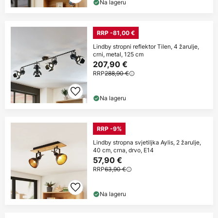
Na lageru
RRP -81,00 €
Lindby stropni reflektor Tilen, 4 žarulje,
crni, metal, 125 cm
207,90 €
RRP
288,90 €
Na lageru
RRP -9%
Lindby stropna svjetiljka Aylis, 2 žarulje,
40 cm, crna, drvo, E14
57,90 €
RRP
63,90 €
Na lageru