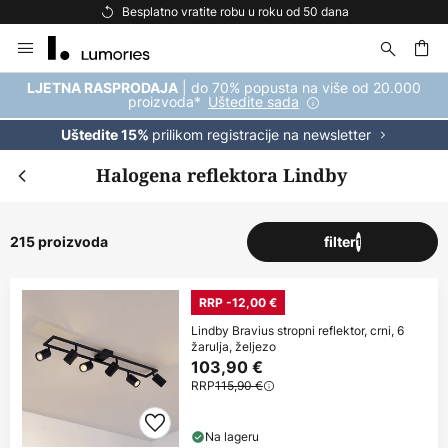
Besplatna dostava za kupnju iznad 69 €
Skip
to
Content
| do 70% popusta na više od 20.000
LJETNA RASPRODAJA
proizvoda*
Uštedite sada
prilikom registracije na newsletter
Uštedite 15%
Halogena reflektora Lindby
215 proizvoda
filter
1
RRP -12,00 €
Lindby Bravius stropni reflektor, crni, 6
žarulja, željezo
103,90 €
RRP
115,90 €
Na lageru