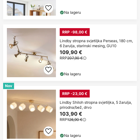
Na lageru
RRP -98,00 €
Lindby stropna svjetiljka Perseas, 180 cm,
6 žarulja, starinski mesing, GU10
109,90 €
RRP
207,90 €
Na lageru
Nov
RRP -23,00 €
Lindby Shiloh stropna svjetiljka, 5 žarulja,
prirodna/bež, drvo
103,90 €
RRP
126,90 €
Na lageru