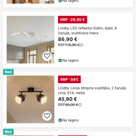
Na lageru
RRP -29,00 €
Lindby LED reflektor Eldrin, bijeli, 4
žarulje, svjetlosna traka
86,90 €
RRP
115,90 €
Na lageru
Nov
RRP -34%
Lindby Lenja stropna svjetiljka, 2 žarulje,
crna, E14, metal
45,90 €
RRP
69,90 €
Na lageru
Nov