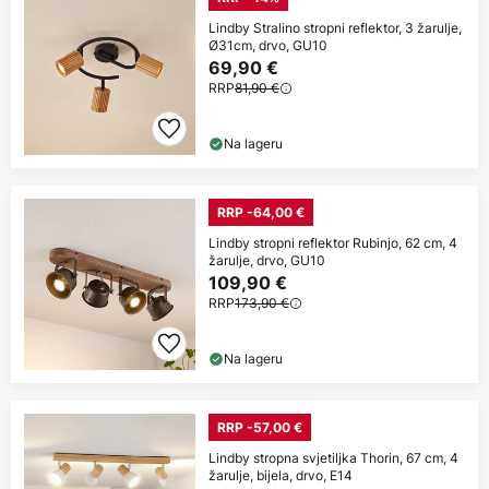
Lindby Stralino stropni reflektor, 3 žarulje,
Ø31cm, drvo, GU10
69,90 €
RRP
81,90 €
Na lageru
RRP -64,00 €
Lindby stropni reflektor Rubinjo, 62 cm, 4
žarulje, drvo, GU10
109,90 €
RRP
173,90 €
Na lageru
RRP -57,00 €
Lindby stropna svjetiljka Thorin, 67 cm, 4
žarulje, bijela, drvo, E14