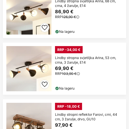
Lindby stropna svjetiljka Arina, 68 cm,
crna, 4 žarulje, E14
86,90 €
RRP
126,90 €
Na lageru
RRP -34,00 €
Lindby stropna svjetiljka Arina, 53 cm,
crna, 3 žarulje, E14
69,90 €
RRP
103,90 €
Na lageru
RRP -18,00 €
Lindby stropni reflektor Farovi, crni, 44
cm, 3 žarulje, drvo, GU10
97,90 €