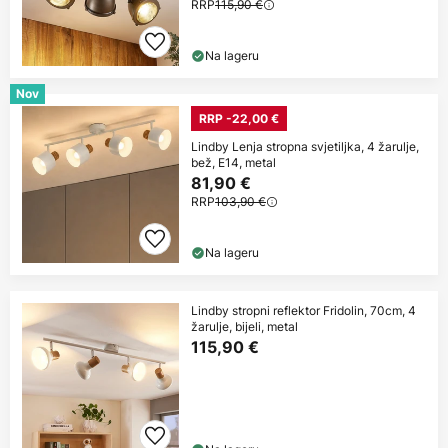
RRP
115,90 €
Na lageru
Nov
RRP -22,00 €
Lindby Lenja stropna svjetiljka, 4 žarulje,
bež, E14, metal
81,90 €
RRP
103,90 €
Na lageru
Lindby stropni reflektor Fridolin, 70cm, 4
žarulje, bijeli, metal
115,90 €