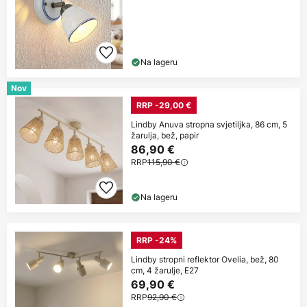
Na lageru
Nov
RRP -29,00 €
Lindby Anuva stropna svjetiljka, 86 cm, 5
žarulja, bež, papir
86,90 €
RRP
115,90 €
Na lageru
RRP -24%
Lindby stropni reflektor Ovelia, bež, 80
cm, 4 žarulje, E27
69,90 €
RRP
92,90 €