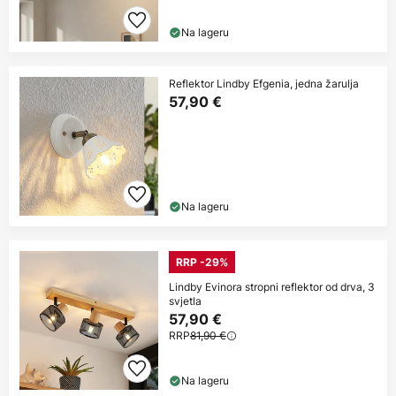
Na lageru
Reflektor Lindby Efgenia, jedna žarulja
57,90 €
Na lageru
RRP -29%
Lindby Evinora stropni reflektor od drva, 3
svjetla
57,90 €
RRP
81,90 €
Na lageru