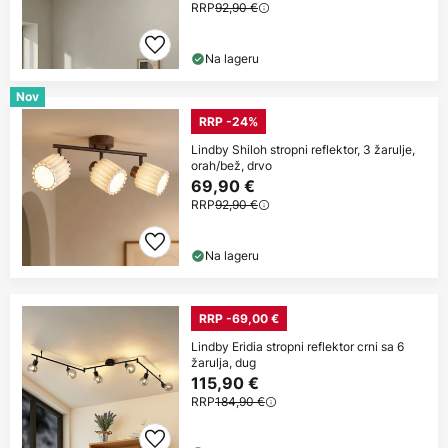
RRP
92,90 €
Na lageru
Nov
RRP -24%
Lindby Shiloh stropni reflektor, 3 žarulje,
orah/bež, drvo
69,90 €
RRP
92,90 €
Na lageru
RRP -69,00 €
Lindby Eridia stropni reflektor crni sa 6
žarulja, dug
115,90 €
RRP
184,90 €