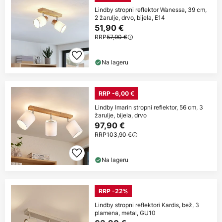
Lindby stropni reflektor Wanessa, 39 cm,
2 žarulje, drvo, bijela, E14
51,90 €
RRP
57,90 €
Na lageru
RRP -6,00 €
Lindby Imarin stropni reflektor, 56 cm, 3
žarulje, bijela, drvo
97,90 €
RRP
103,90 €
Na lageru
RRP -22%
Lindby stropni reflektori Kardis, bež, 3
plamena, metal, GU10