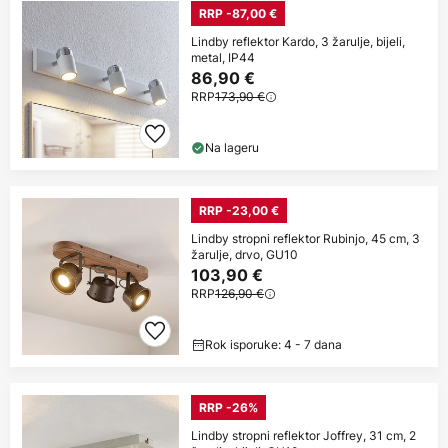
RRP -87,00 €
Lindby reflektor Kardo, 3 žarulje, bijeli,
metal, IP44
86,90 €
RRP
173,90 €
Na lageru
RRP -23,00 €
Lindby stropni reflektor Rubinjo, 45 cm, 3
žarulje, drvo, GU10
103,90 €
RRP
126,90 €
Rok isporuke: 4 - 7 dana
RRP -26%
Lindby stropni reflektor Joffrey, 31 cm, 2