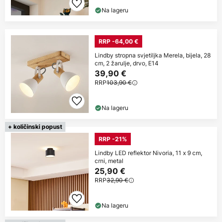
Na lageru
RRP -64,00 €
Lindby stropna svjetiljka Merela, bijela, 28
cm, 2 žarulje, drvo, E14
39,90 €
RRP
103,90 €
Na lageru
+ količinski popust
RRP -21%
Lindby LED reflektor Nivoria, 11 x 9 cm,
crni, metal
25,90 €
RRP
32,90 €
Na lageru