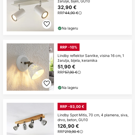
žarulje, bijeli, GU10
32,90 €
RRP
44,90 €
Na lageru
RRP -10%
Lindby reflektor Sanrike, visina 16 cm, 1
žarulja, bijela, keramika
51,90 €
RRP
57,90 €
Na lageru
RRP -93,00 €
Lindby Spot Mitis, 70 cm, 4 plamena, siva,
drvo, beton, GU10
126,90 €
RRP
219,90 €