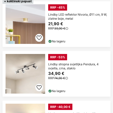
+ količinski popust
RRP -45%
Lindby LED reflektor Nivoria, Ø11 cm, 9 W,
zlatne boje, metal
21,90 €
RRP
39,90 €
Na lageru
RRP -53%
Lindby stropna svjetiljka Pendura, 4
svjetla, crna, staklo
34,90 €
RRP
74,90 €
Na lageru
RRP -40,00 €