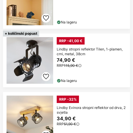
Na lageru
+ količinski popust
RRP -41,00 €
Lindby stropni reflektor Tilen, 1-plamen,
crni, metal, 38cm
74,90 €
RRP
115,90 €
Na lageru
RRP -32%
Lindby Evinora stropni reflektor od drva, 2
svjetla
34,90 €
RRP
51,90 €