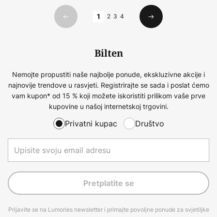
Stranica
1
2
3
4
Prethodno
Sljedeći
Bilten
Nemojte propustiti naše najbolje ponude, ekskluzivne akcije i
najnovije trendove u rasvjeti. Registrirajte se sada i poslat ćemo
vam kupon* od 15 % koji možete iskoristiti prilikom vaše prve
kupovine u našoj internetskoj trgovini.
Privatni kupac
Društvo
Pretplatite se
Prijavite se na Lumories newsletter i primajte povoljne ponude za svjetiljke