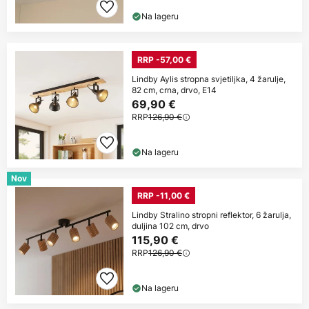
Na lageru
RRP -57,00 €
Lindby Aylis stropna svjetiljka, 4 žarulje,
82 cm, crna, drvo, E14
69,90 €
RRP
126,90 €
Na lageru
Nov
RRP -11,00 €
Lindby Stralino stropni reflektor, 6 žarulja,
duljina 102 cm, drvo
115,90 €
RRP
126,90 €
Na lageru