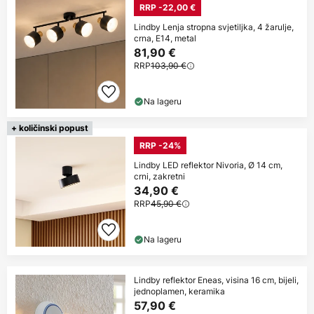
RRP -22,00 €
Lindby Lenja stropna svjetiljka, 4 žarulje,
crna, E14, metal
81,90 €
RRP
103,90 €
Na lageru
+ količinski popust
RRP -24%
Lindby LED reflektor Nivoria, Ø 14 cm,
crni, zakretni
34,90 €
RRP
45,90 €
Na lageru
Lindby reflektor Eneas, visina 16 cm, bijeli,
jednoplamen, keramika
57,90 €