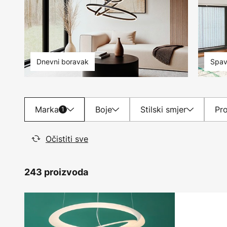
Dnevni boravak
Spav
Marka
Boje
Stilski smjer
Pro
1
Očistiti sve
243 proizvoda