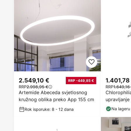
2.549,10 €
1.401,78
RRP -449,85 €
RRP
2.998,95 €
RRP
1.649,16
Artemide Abeceda svjetlosnog
Chlorophili
kružnog oblika preko App 155 cm
upravljanje
Na lageru
Rok isporuke: 8 - 12 dana