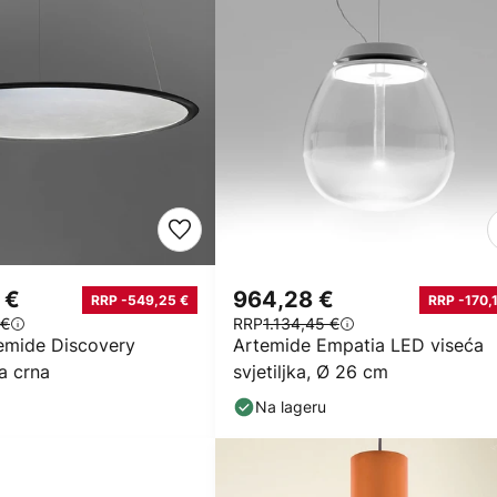
 €
964,28 €
RRP -549,25 €
RRP -170,
 €
RRP
1.134,45 €
temide Discovery
Artemide Empatia LED viseća
a crna
svjetiljka, Ø 26 cm
Na lageru