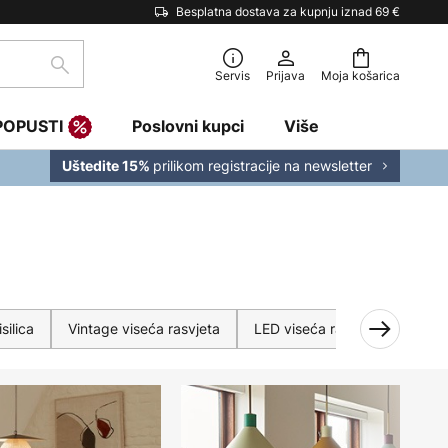
Besplatna dostava za kupnju iznad 69 €
traži
Servis
Prijava
Moja košarica
POPUSTI
Poslovni kupci
Više
prilikom registracije na newsletter
Uštedite 15%
silica
Vintage viseća rasvjeta
LED viseća rasvjeta
Priv