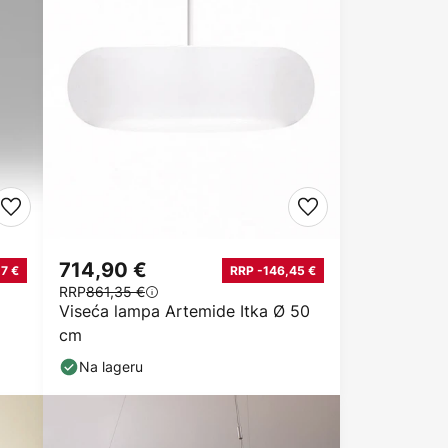
714,90 €
17 €
RRP -146,45 €
RRP
861,35 €
Viseća lampa Artemide Itka Ø 50
cm
Na lageru