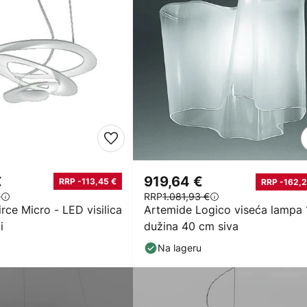
€
919,64 €
RRP -113,45 €
RRP -162,2
€
RRP
1.081,93 €
rce Micro - LED visilica
Artemide Logico viseća lampa 1
i
dužina 40 cm siva
Na lageru