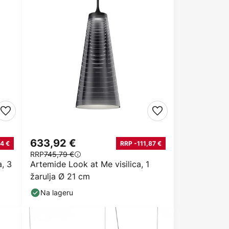
633,92 €
4 €
RRP -111,87 €
RRP
745,79 €
, 3
Artemide Look at Me visilica, 1
žarulja Ø 21 cm
Na lageru