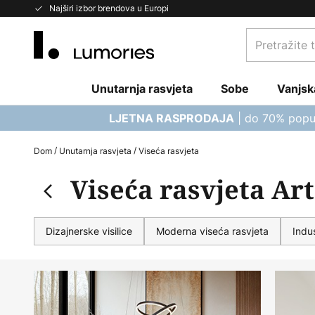
Skip
Najširi izbor brendova u Europi
to
Pretražite
Content
trgovinu...
Unutarnja rasvjeta
Sobe
Vanjsk
| do 70% popu
LJETNA RASPRODAJA
Dom
Unutarnja rasvjeta
Viseća rasvjeta
Viseća rasvjeta Ar
Dizajnerske visilice
Moderna viseća rasvjeta
Indus