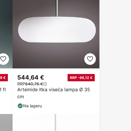
544,64 €
9 €
RRP -96,12 €
RRP
640,76 €
 fl
Artemide Itka viseća lampa Ø 35
cm
Na lageru