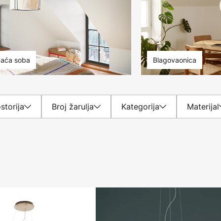
aća soba
Blagovaonica
storija
Broj žarulja
Kategorija
Materijal