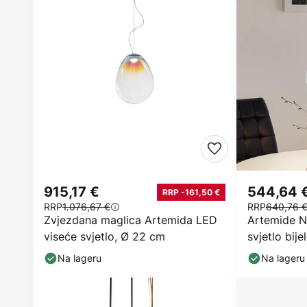
915,17 €
544,64 
RRP -161,50 €
RRP
1.076,67 €
RRP
640,76 
Zvjezdana maglica Artemida LED
Artemide N
viseće svjetlo, Ø 22 cm
svjetlo bije
Na lageru
Na lageru