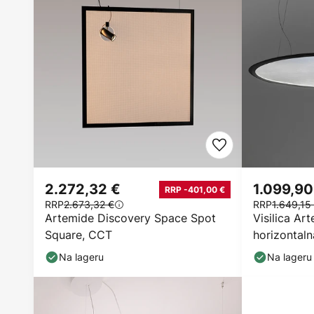
2.272,32 €
1.099,90
RRP -401,00 €
RRP
2.673,32 €
RRP
1.649,15
Artemide Discovery Space Spot
Visilica Ar
Square, CCT
horizontaln
Na lageru
Na lageru