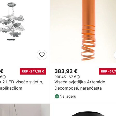
 €
383,92 €
RRP -247,38 €
RRP -67,7
 €
RRP
451,67 €
a 2 LED viseće svjetlo,
Viseća svjetiljka Artemide
 aplikacijom
Decomposé, narančasta
Na lageru