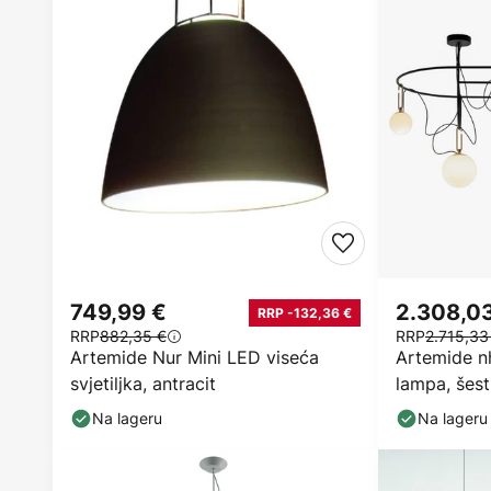
749,99 €
2.308,0
RRP -132,36 €
RRP
882,35 €
RRP
2.715,33
Artemide Nur Mini LED viseća
Artemide n
svjetiljka, antracit
lampa, šest
Na lageru
Na lageru