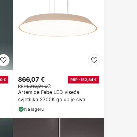
866,07 €
0 €
RRP -152,84 €
RRP
1.018,91 €
Artemide Febe LED viseća
svjetiljka 2700K golubije siva
Na lageru