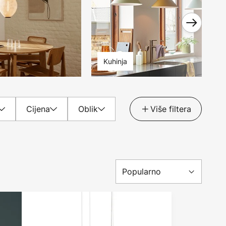
Kuhinja
Cijena
Oblik
Više filtera