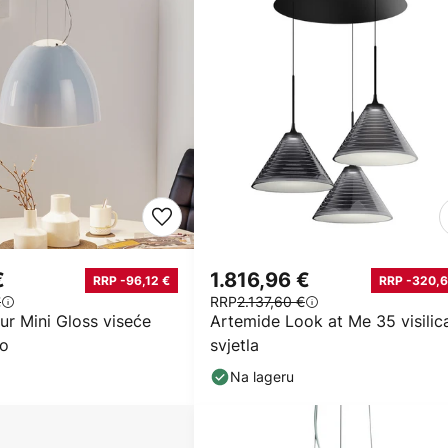
€
1.816,96 €
RRP -96,12 €
RRP -320,6
€
RRP
2.137,60 €
ur Mini Gloss viseće
Artemide Look at Me 35 visilica
lo
svjetla
Na lageru