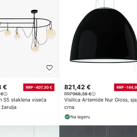
3 €
821,42 €
RRP -407,30 €
RRP -144,9
 €
RRP
966,38 €
h S5 staklena viseća
Visilica Artemide Nur Gloss, sja
 žarulja
crna
Na lageru