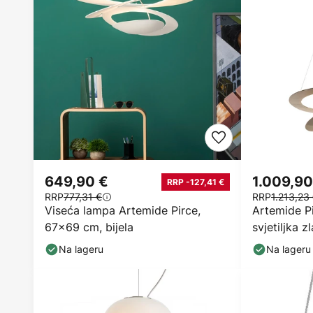
649,90 €
1.009,90
RRP -127,41 €
RRP
777,31 €
RRP
1.213,23
Viseća lampa Artemide Pirce,
Artemide P
67x69 cm, bijela
svjetiljka z
Na lageru
Na lageru