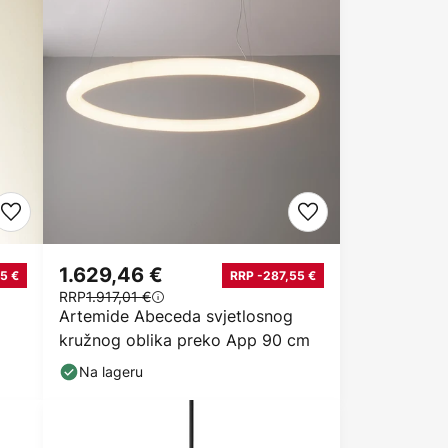
1.629,46 €
5 €
RRP -287,55 €
RRP
1.917,01 €
Artemide Abeceda svjetlosnog
kružnog oblika preko App 90 cm
Na lageru