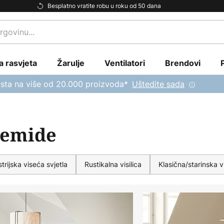
Besplatno vratite robu u roku od 50 dana
a rasvjeta
Žarulje
Ventilatori
Brendovi
sta na više od 20.000 proizvoda*
Uštedite sada
temide
trijska viseća svjetla
Rustikalna visilica
Klasična/starinska vi