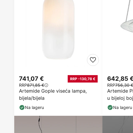
642,85 
741,07 €
RRP -130,78 €
RRP
756,30 
RRP
871,85 €
Artemide Pi
Artemide Gople viseća lampa,
u bijeloj boj
bijela/bijela
Na lageru
Na lageru