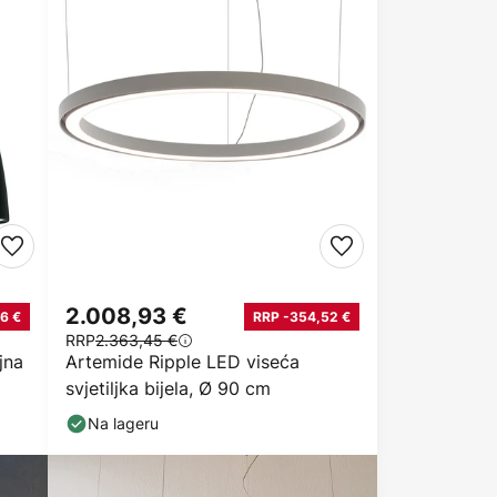
2.008,93 €
6 €
RRP -354,52 €
RRP
2.363,45 €
jna
Artemide Ripple LED viseća
svjetiljka bijela, Ø 90 cm
Na lageru