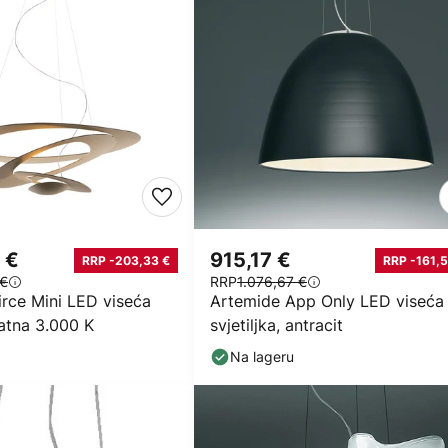
 €
915,17 €
RRP -203,33 €
RRP -161,5
 €
RRP
1.076,67 €
irce Mini LED viseća
Artemide App Only LED viseća
latna 3.000 K
svjetiljka, antracit
Na lageru