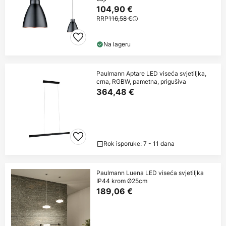
104,90 €
RRP
116,58 €
Na lageru
Paulmann Aptare LED viseća svjetiljka,
crna, RGBW, pametna, prigušiva
364,48 €
Rok isporuke: 7 - 11 dana
Paulmann Luena LED viseća svjetiljka
IP44 krom Ø25cm
189,06 €