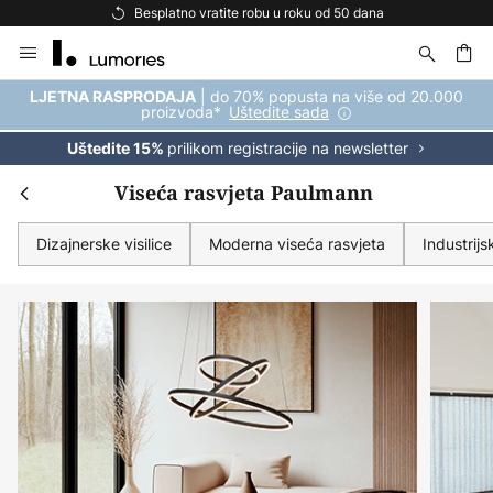
Besplatna dostava za kupnju iznad 69 €
Skip
to
Content
| do 70% popusta na više od 20.000
LJETNA RASPRODAJA
proizvoda*
Uštedite sada
prilikom registracije na newsletter
Uštedite 15%
Viseća rasvjeta Paulmann
Dizajnerske visilice
Moderna viseća rasvjeta
Industrijs