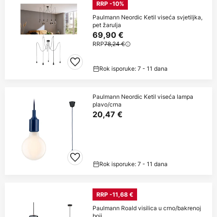
RRP -10%
Paulmann Neordic Ketil viseća svjetiljka,
pet žarulja
69,90 €
RRP
78,24 €
Rok isporuke: 7 - 11 dana
Paulmann Neordic Ketil viseća lampa
plavo/crna
20,47 €
Rok isporuke: 7 - 11 dana
RRP -11,68 €
Paulmann Roald visilica u crno/bakrenoj
boji