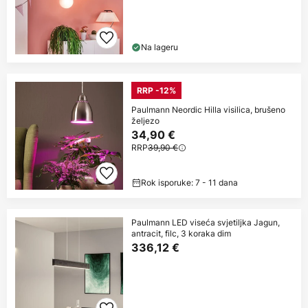
Na lageru
RRP -12%
Paulmann Neordic Hilla visilica, brušeno
željezo
34,90 €
RRP
39,90 €
Rok isporuke: 7 - 11 dana
Paulmann LED viseća svjetiljka Jagun,
antracit, filc, 3 koraka dim
336,12 €