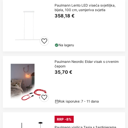
Paulmann Lento LED viseća svjetiljka,
bijela, 100 cm, usmjeriva svjetla
358,18 €
Na lageru
Paulmann Neordic Eldar visak s crvenim
čepom
35,70 €
Rok isporuke: 7 - 11 dana
RRP -8%
Paulmann visilica Tasja s žardinjerama