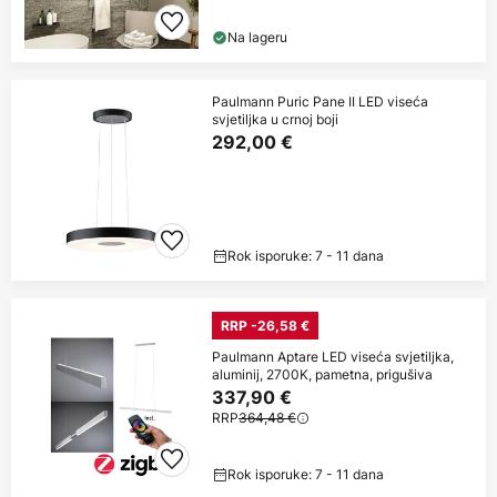
Na lageru
Paulmann Puric Pane II LED viseća
svjetiljka u crnoj boji
292,00 €
Rok isporuke: 7 - 11 dana
RRP -26,58 €
Paulmann Aptare LED viseća svjetiljka,
aluminij, 2700K, pametna, prigušiva
337,90 €
RRP
364,48 €
Rok isporuke: 7 - 11 dana