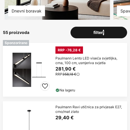
Dnevni boravak
Spav
55 proizvoda
filter
1
Sponzorirano
RRP -76,28 €
Paulmann Lento LED viseća svjetiljka,
crna, 100 cm, usmjeriva svjetla
281,90 €
RRP
358,18 €
Na lageru
Paulmann Ravi utičnica za privjesak E27,
crno/mat zlato
29,40 €