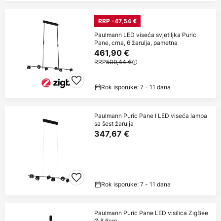
RRP -47,54 €
Paulmann LED viseća svjetiljka Puric
Pane, crna, 6 žarulja, pametna
461,90 €
RRP
509,44 €
Rok isporuke: 7 - 11 dana
Paulmann Puric Pane I LED viseća lampa
sa šest žarulja
347,67 €
Rok isporuke: 7 - 11 dana
Paulmann Puric Pane LED visilica ZigBee
Ø 8,6cm