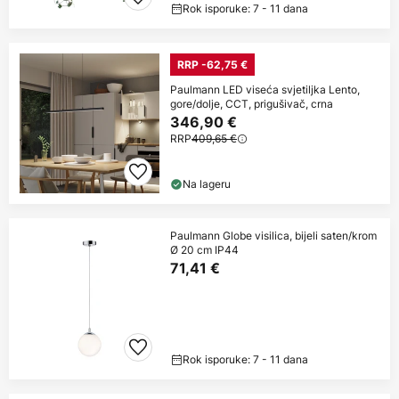
Rok isporuke: 7 - 11 dana
RRP -62,75 €
Paulmann LED viseća svjetiljka Lento,
gore/dolje, CCT, prigušivač, crna
346,90 €
RRP
409,65 €
Na lageru
Paulmann Globe visilica, bijeli saten/krom
Ø 20 cm IP44
71,41 €
Rok isporuke: 7 - 11 dana