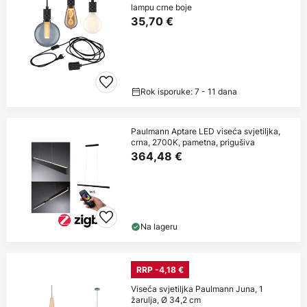
lampu crne boje
35,70 €
Rok isporuke: 7 - 11 dana
Paulmann Aptare LED viseća svjetiljka,
crna, 2700K, pametna, prigušiva
364,48 €
Na lageru
RRP -4,18 €
Viseća svjetiljka Paulmann Juna, 1
žarulja, Ø 34,2 cm