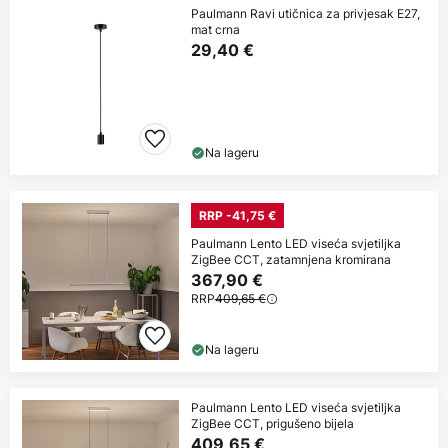
Paulmann Ravi utičnica za privjesak E27,
mat crna
29,40 €
Na lageru
RRP -41,75 €
Paulmann Lento LED viseća svjetiljka
ZigBee CCT, zatamnjena kromirana
367,90 €
RRP
409,65 €
Na lageru
Paulmann Lento LED viseća svjetiljka
ZigBee CCT, prigušeno bijela
409,65 €