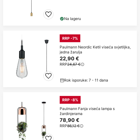
Na lageru
RRP -7%
Paulmann Neordic Ketil viseća svjetiljka,
jedna žarulja
22,90 €
RRP
24,67 €
Rok isporuke: 7 - 11 dana
RRP -8%
Paulmann Fanja viseća lampa s
žardinjerama
78,90 €
RRP
86,12 €