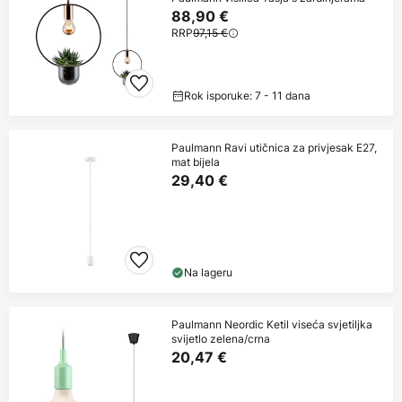
88,90 €
RRP
97,15 €
Rok isporuke: 7 - 11 dana
Paulmann Ravi utičnica za privjesak E27,
mat bijela
29,40 €
Na lageru
Paulmann Neordic Ketil viseća svjetiljka
svijetlo zelena/crna
20,47 €