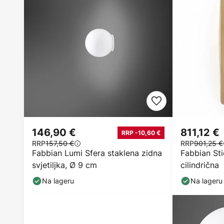
146,90 €
811,12 €
RRP -10,60 €
RRP
157,50 €
RRP
901,25 €
Fabbian Lumi Sfera staklena zidna
Fabbian Sti
svjetiljka, Ø 9 cm
cilindrična
Na lageru
Na lageru