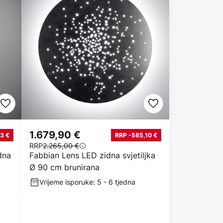
1.679,90 €
3 €
RRP -585,10 €
RRP
2.265,00 €
dna
Fabbian Lens LED zidna svjetiljka
Ø 90 cm brunirana
Vrijeme isporuke: 5 - 6 tjedna