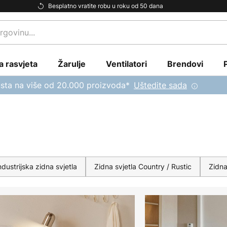
Besplatno vratite robu u roku od 50 dana
a rasvjeta
Žarulje
Ventilatori
Brendovi
sta na više od 20.000 proizvoda*
Uštedite sada
ndustrijska zidna svjetla
Zidna svjetla Country / Rustic
Zidna