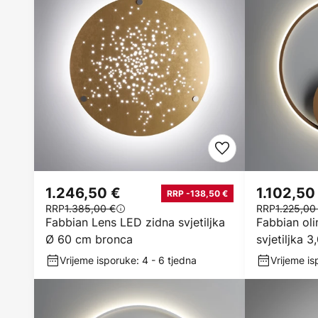
1.246,50 €
1.102,50
RRP -138,50 €
RRP
1.385,00 €
RRP
1.225,00
Fabbian Lens LED zidna svjetiljka
Fabbian ol
Ø 60 cm bronca
svjetiljka
Vrijeme isporuke: 4 - 6 tjedna
Vrijeme is