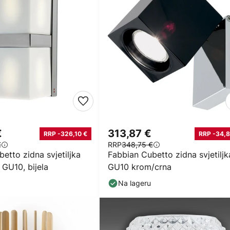
€
313,87 €
RRP -326,10 €
RRP -34,8
€
RRP
348,75 €
etto zidna svjetiljka
Fabbian Cubetto zidna svjetiljk
 GU10, bijela
GU10 krom/crna
Na lageru