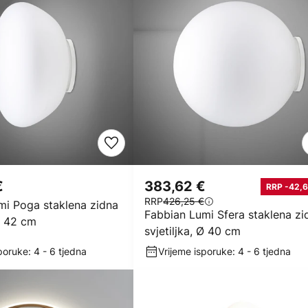
€
383,62 €
RRP -42,6
RRP
426,25 €
mi Poga staklena zidna
Fabbian Lumi Sfera staklena zi
 Ø 42 cm
svjetiljka, Ø 40 cm
poruke: 4 - 6 tjedna
Vrijeme isporuke: 4 - 6 tjedna