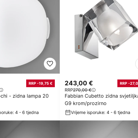
243,00 €
RRP -19,75 €
RRP -27,0
RRP
270,00 €
chi - zidna lampa 20
Fabbian Cubetto zidna svjetiljk
G9 krom/prozirno
poruke: 4 - 6 tjedna
Vrijeme isporuke: 4 - 6 tjedna