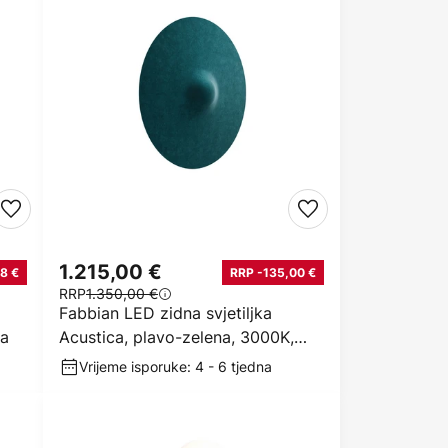
1.215,00 €
8 €
RRP -135,00 €
RRP
1.350,00 €
Fabbian LED zidna svjetiljka
va
Acustica, plavo-zelena, 3000K,
DALI
Vrijeme isporuke: 4 - 6 tjedna