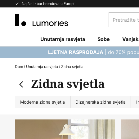
Skip
Najširi izbor brendova u Europi
to
Pretražite
Content
trgovinu...
Unutarnja rasvjeta
Sobe
Vanjsk
| do 70% popu
LJETNA RASPRODAJA
Dom
Unutarnja rasvjeta
Zidna svjetla
Zidna svjetla
Moderna zidna svjetla
Dizajnerska zidna svjetla
I