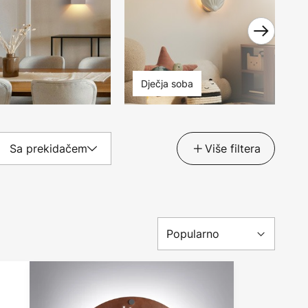
Dječja soba
Sa prekidačem
Više filtera