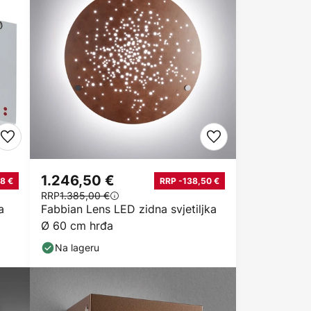
1.246,50 €
8 €
RRP -138,50 €
RRP
1.385,00 €
a
Fabbian Lens LED zidna svjetiljka
Ø 60 cm hrđa
Na lageru