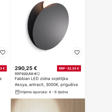
290,25 €
3 €
RRP -32,25 €
RRP
322,50 €
a
Fabbian LED zidna svjetiljka
Akoya, antracit, 3000K, prigušiva
Vrijeme isporuke: 4 - 6 tjedna