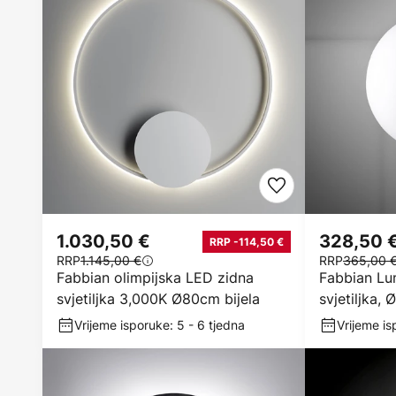
1.030,50 €
328,50 
RRP -114,50 €
RRP
1.145,00 €
RRP
365,00 
Fabbian olimpijska LED zidna
Fabbian Lum
svjetiljka 3,000K Ø80cm bijela
svjetiljka,
Vrijeme isporuke: 5 - 6 tjedna
Vrijeme is