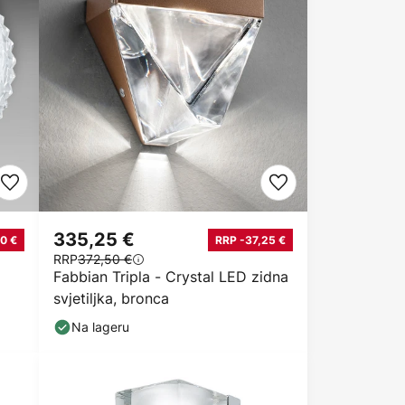
335,25 €
0 €
RRP -37,25 €
RRP
372,50 €
Fabbian Tripla - Crystal LED zidna
svjetiljka, bronca
Na lageru