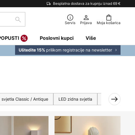
Besplatna dostava za kupnju iznad 69 €
traži
Servis
Prijava
Moja košarica
POPUSTI
Poslovni kupci
Više
prilikom registracije na newsletter
Uštedite 15%
 svjetla Classic / Antique
LED zidna svjetla
Zidna svjetla od