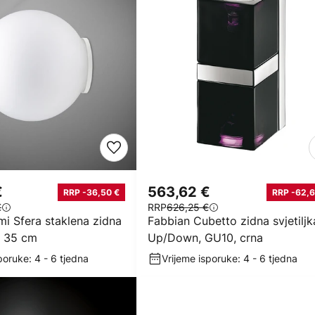
€
563,62 €
RRP -36,50 €
RRP -62,6
€
RRP
626,25 €
i Sfera staklena zidna
Fabbian Cubetto zidna svjetiljk
 Ø 35 cm
Up/Down, GU10, crna
poruke: 4 - 6 tjedna
Vrijeme isporuke: 4 - 6 tjedna