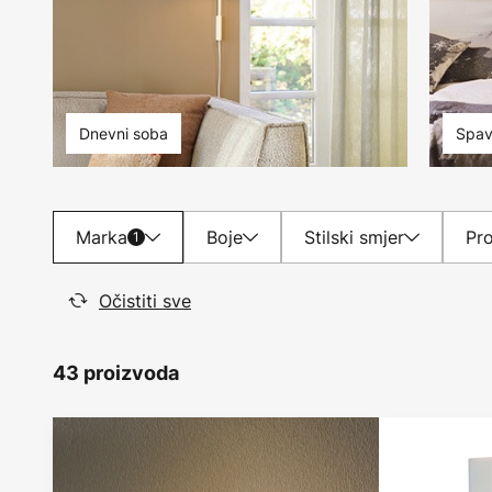
Dnevni soba
Spav
Marka
Boje
Stilski smjer
Pro
1
Očistiti sve
43 proizvoda