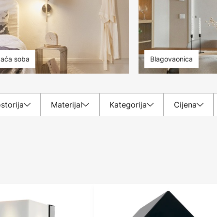
aća soba
Blagovaonica
storija
Materijal
Kategorija
Cijena