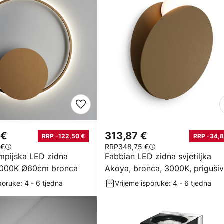
 €
313,87 €
RRP -122,50 €
RRP -34,8
 €
RRP
348,75 €
impijska LED zidna
Fabbian LED zidna svjetiljka
 3,000K Ø60cm bronca
Akoya, bronca, 3000K, priguši
poruke: 4 - 6 tjedna
Vrijeme isporuke: 4 - 6 tjedna