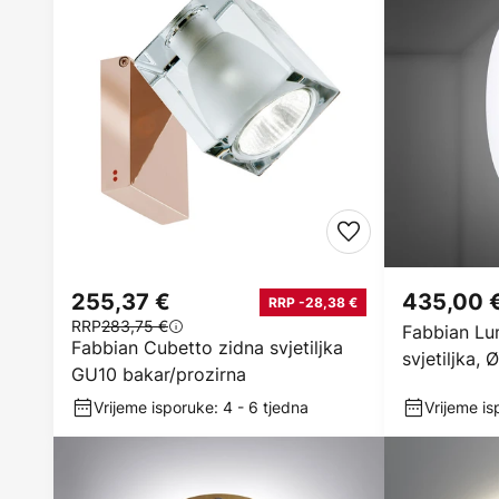
255,37 €
435,00 
RRP -28,38 €
RRP
283,75 €
Fabbian Lu
Fabbian Cubetto zidna svjetiljka
svjetiljka,
GU10 bakar/prozirna
Vrijeme isporuke: 4 - 6 tjedna
Vrijeme is