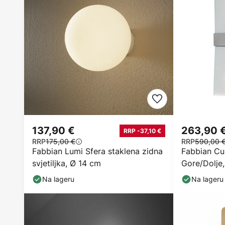
137,90 €
263,90 
RRP -37,10 €
RRP
175,00 €
RRP
590,00 
Fabbian Lumi Sfera staklena zidna
Fabbian Cub
svjetiljka, Ø 14 cm
Gore/Dolje,
Na lageru
Na lageru