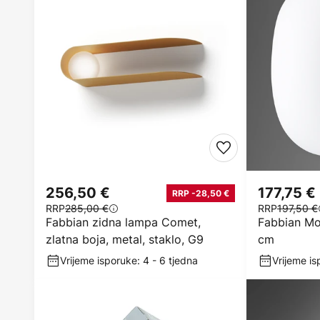
256,50 €
177,75 €
RRP -28,50 €
RRP
285,00 €
RRP
197,50 €
Fabbian zidna lampa Comet,
Fabbian Mo
zlatna boja, metal, staklo, G9
cm
Vrijeme isporuke: 4 - 6 tjedna
Vrijeme is