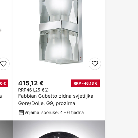
415,12 €
0 €
RRP -46,13 €
RRP
461,25 €
a
Fabbian Cubetto zidna svjetiljka
Gore/Dolje, G9, prozirna
Vrijeme isporuke: 4 - 6 tjedna