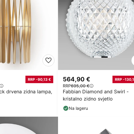
564,90 €
RRP -90,13 €
RRP -130,1
RRP
695,00 €
ck drvena zidna lampa,
Fabbian Diamond and Swirl -
kristalno zidno svjetlo
Na lageru