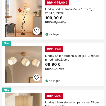
RRP -144,00 €
Lindby podna lampa Melis, 130 cm, tri
žarulje, tekstil
109,90 €
RRP
253,90 €
Na lageru
Nov
RRP -24%
Lindby Shiloh stropna svjetiljka, 3 žarulje,
prirodna/bež, drvo
69,90 €
RRP
92,90 €
Na lageru
Nov
RRP -29%
Lindby Libbie stolna lampa, visina 45 cm,