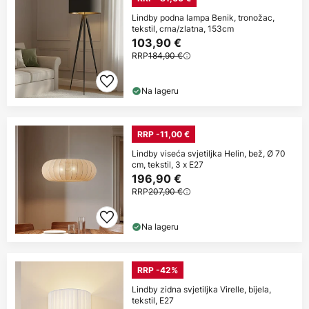
Lindby podna lampa Benik, tronožac,
tekstil, crna/zlatna, 153cm
103,90 €
RRP
184,90 €
Na lageru
RRP -11,00 €
Lindby viseća svjetiljka Helin, bež, Ø 70
cm, tekstil, 3 x E27
196,90 €
RRP
207,90 €
Na lageru
RRP -42%
Lindby zidna svjetiljka Virelle, bijela,
tekstil, E27