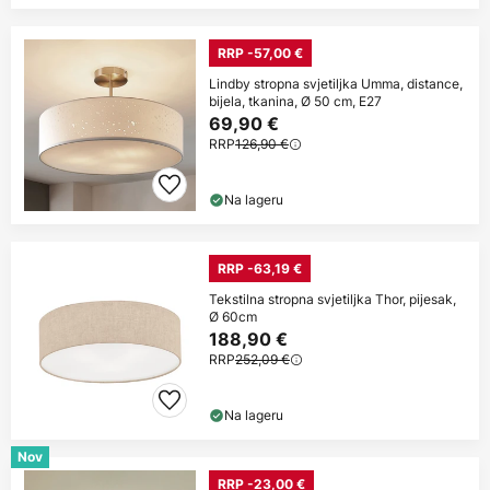
RRP -57,00 €
Lindby stropna svjetiljka Umma, distance,
bijela, tkanina, Ø 50 cm, E27
69,90 €
RRP
126,90 €
Na lageru
RRP -63,19 €
Tekstilna stropna svjetiljka Thor, pijesak,
Ø 60cm
188,90 €
RRP
252,09 €
Na lageru
Nov
RRP -23,00 €