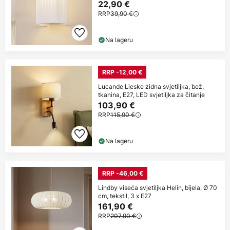
22,90 €
RRP
39,90 €
Na lageru
RRP -12,00 €
Lucande Lieske zidna svjetiljka, bež,
tkanina, E27, LED svjetiljka za čitanje
103,90 €
RRP
115,90 €
Na lageru
RRP -46,00 €
Lindby viseća svjetiljka Helin, bijela, Ø 70
cm, tekstil, 3 x E27
161,90 €
RRP
207,90 €