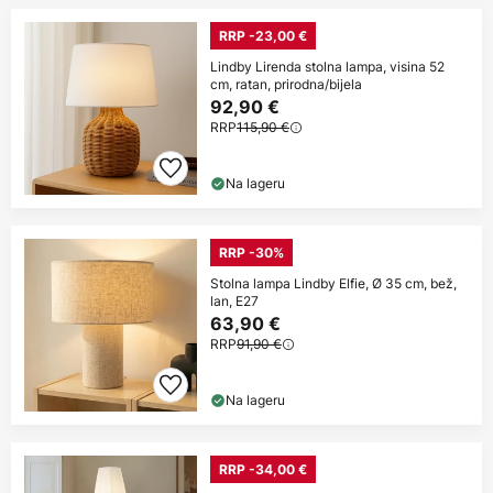
RRP -23,00 €
Lindby Lirenda stolna lampa, visina 52
cm, ratan, prirodna/bijela
92,90 €
RRP
115,90 €
Na lageru
RRP -30%
Stolna lampa Lindby Elfie, Ø 35 cm, bež,
lan, E27
63,90 €
RRP
91,90 €
Na lageru
RRP -34,00 €