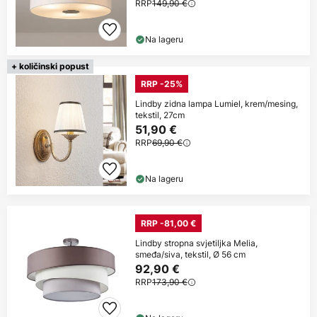
RRP
149,90 €
Na lageru
+ količinski popust
RRP -25%
Lindby zidna lampa Lumiel, krem/mesing,
tekstil, 27cm
51,90 €
RRP
69,90 €
Na lageru
RRP -81,00 €
Lindby stropna svjetiljka Melia,
smeđa/siva, tekstil, Ø 56 cm
92,90 €
RRP
173,90 €