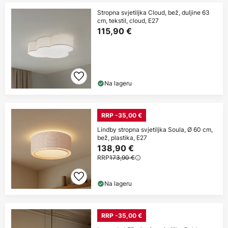
Stropna svjetiljka Cloud, bež, duljine 63
cm, tekstil, cloud, E27
115,90 €
Na lageru
RRP -35,00 €
Lindby stropna svjetiljka Soula, Ø 60 cm,
bež, plastika, E27
138,90 €
RRP
173,90 €
Na lageru
RRP -35,00 €