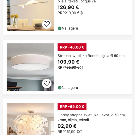
bijela, tekstil, prigušiva
126,90 €
RRP
219,90 €
Na lageru
RRP -46,00 €
Stropna svjetiljka Rondo, bijela Ø 60 cm
109,90 €
RRP
155,90 €
Na lageru
RRP -69,00 €
Lindby stropna svjetiljka Javor, Ø 70 cm,
krom, bijela, tekstil
92,90 €
RRP
161,90 €