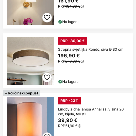
161,90 €
RRP
184,90 €
Na lageru
RRP -80,00 €
Stropna svjetiljka Rondo, siva Ø 80 cm
196,90 €
RRP
276,90 €
Na lageru
+ količinski popust
RRP -23%
Lindby zidna lampa Annalisa, visina 20
cm, bijela, tekstil
39,90 €
RRP
51,90 €