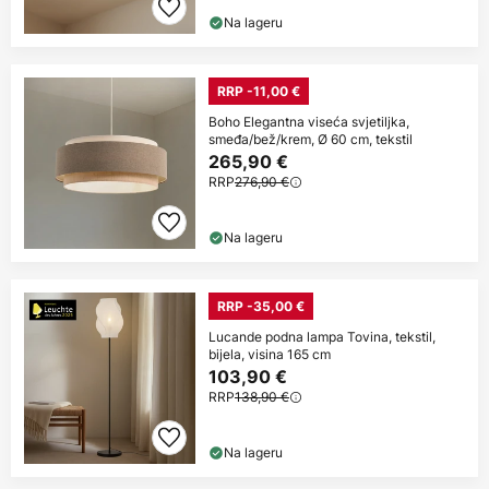
Na lageru
RRP -11,00 €
Boho Elegantna viseća svjetiljka,
smeđa/bež/krem, Ø 60 cm, tekstil
265,90 €
RRP
276,90 €
Na lageru
RRP -35,00 €
Lucande podna lampa Tovina, tekstil,
bijela, visina 165 cm
103,90 €
RRP
138,90 €
Na lageru