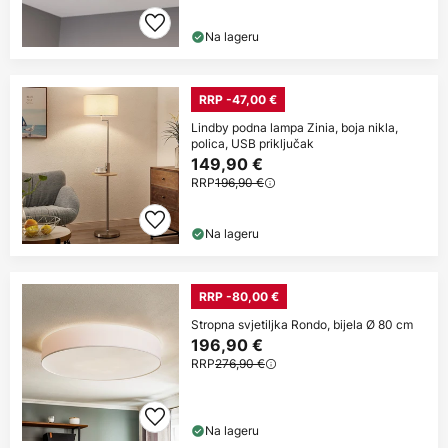
Na lageru
RRP -47,00 €
Lindby podna lampa Zinia, boja nikla,
polica, USB priključak
149,90 €
RRP
196,90 €
Na lageru
RRP -80,00 €
Stropna svjetiljka Rondo, bijela Ø 80 cm
196,90 €
RRP
276,90 €
Na lageru