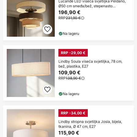
Lucande LED viseća svjetiljka Peldano,
Ø50 cm smeđa/bež, stepenasto
prigušivanje
196,90 €
RRP
231,90 €
Na lageru
RRP -29,00 €
Lindby Soula viseća svjetiljka, 78 cm,
bež, plastika, E27
109,90 €
RRP
138,90 €
Na lageru
RRP -34,00 €
Lindby stropna svjetiljka Josia, bijela,
tkanina, Ø 47 cm, E27
115,90 €