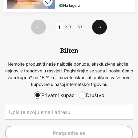
Na lageru
Stranica
1
2
3
...
53
Prethodno
Sljedeći
Bilten
Nemojte propustiti naše najbolje ponude, ekskluzivne akcije i
najnovije trendove u rasvjeti. Registrirajte se sada i poslat ćemo
vam kupon* od 15 % koji možete iskoristiti prilikom vaše prve
kupovine u našoj internetskoj trgovini.
Privatni kupac
Društvo
Pretplatite se