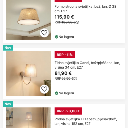
Formo stropna svjetiljka, bež, lan, Ø 38
cm, E27
115,90 €
RRP
138,90 €
Na lageru
Nov
RRP -11%
Zidna svjetiljka Candi, bež/pješčana, lan,
visina 34 cm, E27
81,90 €
RRP
92,90 €
Na lageru
Nov
RRP -23,00 €
Podna svjetiljka Elizabeth, pijesak/bež,
lan, visina 152 cm, E27