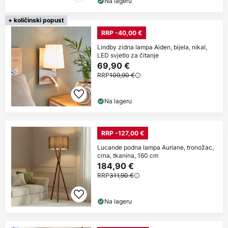
Na lageru
+ količinski popust
RRP -40,00 €
Lindby zidna lampa Aiden, bijela, nikal,
LED svjetlo za čitanje
69,90 €
RRP
109,90 €
Na lageru
RRP -127,00 €
Lucande podna lampa Auriane, tronožac,
crna, tkanina, 160 cm
184,90 €
RRP
311,90 €
Na lageru