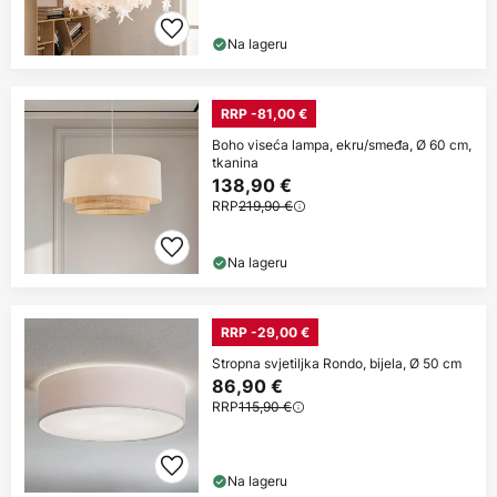
Na lageru
RRP -81,00 €
Boho viseća lampa, ekru/smeđa, Ø 60 cm,
tkanina
138,90 €
RRP
219,90 €
Na lageru
RRP -29,00 €
Stropna svjetiljka Rondo, bijela, Ø 50 cm
86,90 €
RRP
115,90 €
Na lageru