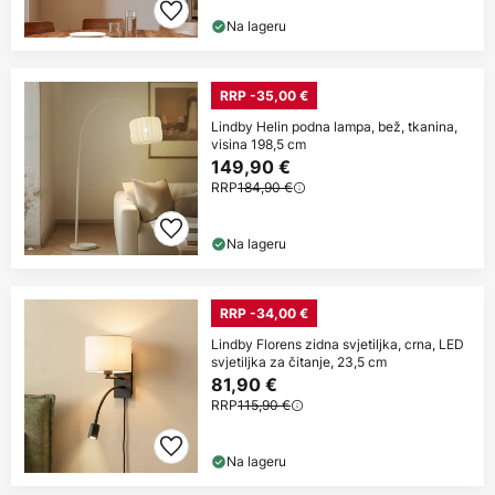
Na lageru
RRP -35,00 €
Lindby Helin podna lampa, bež, tkanina,
visina 198,5 cm
149,90 €
RRP
184,90 €
Na lageru
RRP -34,00 €
Lindby Florens zidna svjetiljka, crna, LED
svjetiljka za čitanje, 23,5 cm
81,90 €
RRP
115,90 €
Na lageru