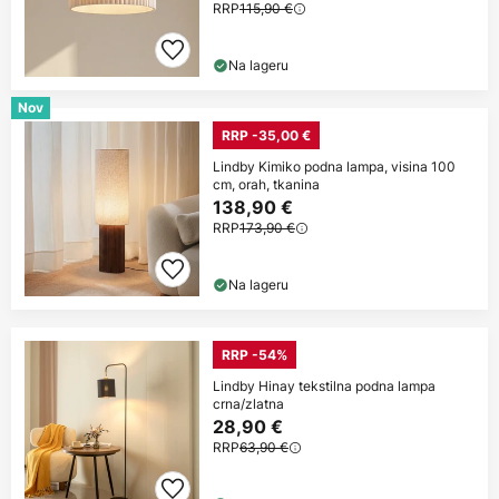
RRP
115,90 €
Na lageru
Nov
RRP -35,00 €
Lindby Kimiko podna lampa, visina 100
cm, orah, tkanina
138,90 €
RRP
173,90 €
Na lageru
RRP -54%
Lindby Hinay tekstilna podna lampa
crna/zlatna
28,90 €
RRP
63,90 €