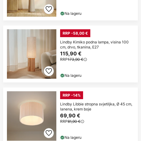
Na lageru
RRP -58,00 €
Lindby Kimiko podna lampa, visina 100
cm, drvo, tkanina, E27
115,90 €
RRP
173,90 €
Na lageru
RRP -14%
Lindby Libbie stropna svjetiljka, Ø 45 cm,
lanena, krem boje
69,90 €
RRP
81,90 €
Na lageru