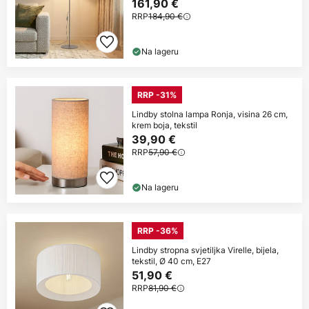
161,90 €
RRP
184,90 €
Na lageru
RRP -31%
Lindby stolna lampa Ronja, visina 26 cm,
krem boja, tekstil
39,90 €
RRP
57,90 €
Na lageru
RRP -36%
Lindby stropna svjetiljka Virelle, bijela,
tekstil, Ø 40 cm, E27
51,90 €
RRP
81,90 €