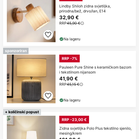
Lindby Shiloh zidna svjetiljka,
prirodna/bež, drvo/lan, E14
32,90 €
RRP
45,90 €
Na lageru
sponzoriran
RRP -7%
Pauleen Pure Shine s keramičkom bazom
i tekstilnom nijansom
41,90 €
RRP
45,15 €
Na lageru
+ količinski popust
RRP -23,00 €
Zidna svjetiljka Polo Plus tekstilno sjenilo,
mesing/krem