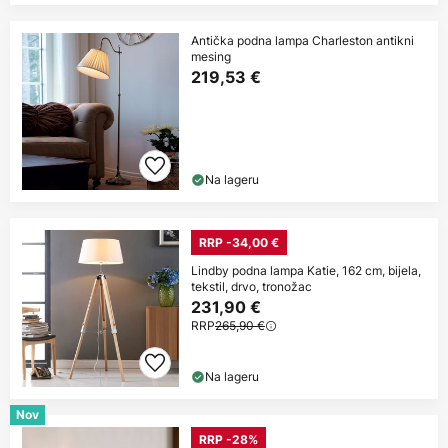
Antička podna lampa Charleston antikni
mesing
219,53 €
Na lageru
RRP -34,00 €
Lindby podna lampa Katie, 162 cm, bijela,
tekstil, drvo, tronožac
231,90 €
RRP
265,90 €
Na lageru
Nov
RRP -28%