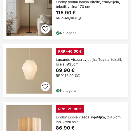
Lindby podna lampa Virelle, crno/bijela,
tekstil, visina 170 cm
115,90 €
RRP
149,90 €
Na lageru
RRP -46,00 €
Lucande viseća svjetiljka Tovina, tekstil,
bijela, Ø35cm
69,90 €
RRP
115,90 €
Na lageru
RRP -29,00 €
Lindby Libbie viseća svjetiljka, Ø 45 cm,
lan, krem boje
86,90 €