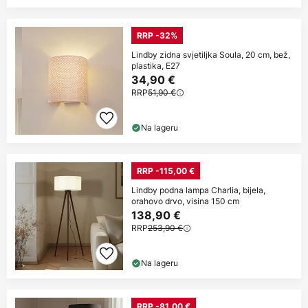
RRP -32%
Lindby zidna svjetiljka Soula, 20 cm, bež,
plastika, E27
34,90 €
RRP
51,90 €
Na lageru
RRP -115,00 €
Lindby podna lampa Charlia, bijela,
orahovo drvo, visina 150 cm
138,90 €
RRP
253,90 €
Na lageru
RRP -81,00 €