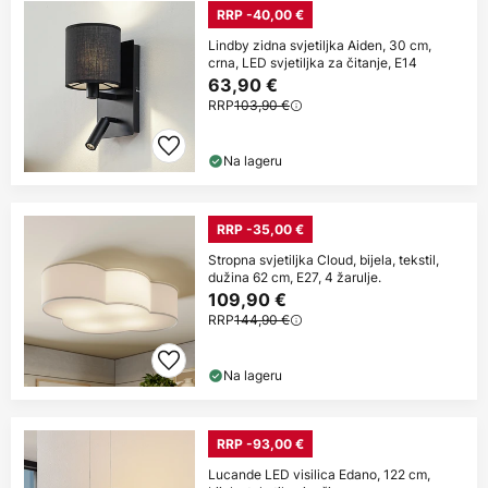
RRP -40,00 €
Lindby zidna svjetiljka Aiden, 30 cm,
crna, LED svjetiljka za čitanje, E14
63,90 €
RRP
103,90 €
Na lageru
RRP -35,00 €
Stropna svjetiljka Cloud, bijela, tekstil,
dužina 62 cm, E27, 4 žarulje.
109,90 €
RRP
144,90 €
Na lageru
RRP -93,00 €
Lucande LED visilica Edano, 122 cm,