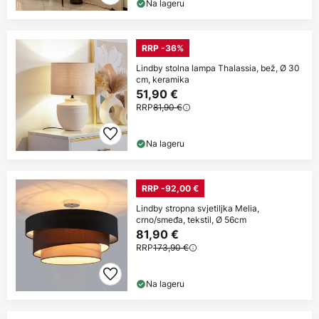
Na lageru
RRP -36%
Lindby stolna lampa Thalassia, bež, Ø 30
cm, keramika
51,90 €
RRP
81,90 €
Na lageru
RRP -92,00 €
Lindby stropna svjetiljka Melia,
crno/smeđa, tekstil, Ø 56cm
81,90 €
RRP
173,90 €
Na lageru