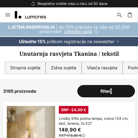
Besplatna dostava za kupnju iznad 69 €
Skip
to
Content
| do 70% popusta na više od 20.000
LJETNA RASPRODAJA
proizvoda*
Uštedite sada
prilikom registracije na newsletter
Uštedite 15%
Unutarnja rasvjeta Tkanina / tekstil
Stropna svjetla
Zidna svjetla
Viseća rasvjeta
Podn
3165 proizvoda
filter
1
RRP -24,00 €
Lindby Elfie podna lampa, visina 124 cm,
bež, lanena, 2x E27
149,90 €
RRP
173,90 €