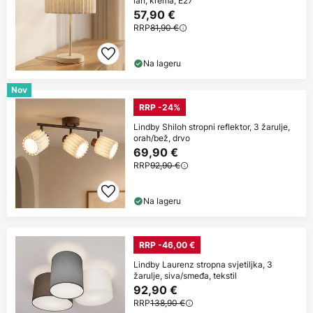
lan, krema, E27
57,90 €
RRP
81,90 €
Na lageru
Nov
RRP -24%
Lindby Shiloh stropni reflektor, 3 žarulje,
orah/bež, drvo
69,90 €
RRP
92,90 €
Na lageru
RRP -46,00 €
Lindby Laurenz stropna svjetiljka, 3
žarulje, siva/smeđa, tekstil
92,90 €
RRP
138,90 €