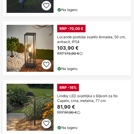
Na lageru
RRP -70,00 €
Lucande postolje svjetlo Annalea, 50 cm,
antracit, IP54
103,90 €
RRP
173,90 €
Na lageru
RRP -16%
Lindby LED svjetiljka s šiljkom za tlo
Capelo, crna, metalna, 77 cm
81,90 €
RRP
97,90 €
Na lageru