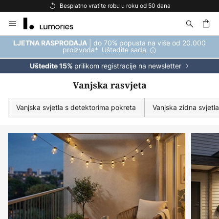
Besplatna dostava za kupnju iznad 69 €
Skip
to
Content
| do 70% popusta na više od 20.000
LJETNA RASPRODAJA
proizvoda*
Uštedite sada
prilikom registracije na newsletter
Uštedite 15%
Vanjska rasvjeta
Vanjska svjetla s detektorima pokreta
Vanjska zidna svjetla