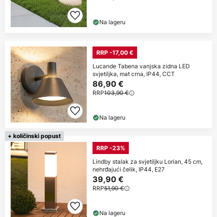
Na lageru
RRP -17,00 €
Lucande Tabena vanjska zidna LED
svjetiljka, mat crna, IP44, CCT
86,90 €
RRP
103,90 €
Na lageru
+ količinski popust
RRP -23%
Lindby stalak za svjetiljku Lorian, 45 cm,
nehrđajući čelik, IP44, E27
39,90 €
RRP
51,90 €
Na lageru