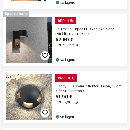
Na lageru
Sponzorirano
RRP -11%
Paulmann Capea LED vanjska zidna
svjetiljka sa senzorom
52,90 €
RRP
59,86 €
Na lageru
RRP -10%
Lindby LED podni reflektor Huban, 15 cm,
4 žarulje, antracit
51,90 €
RRP
57,90 €
Na lageru