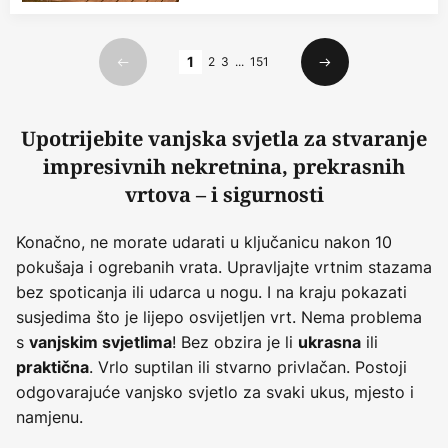
Stranica
1
2
3
...
151
Prethodno
Sljedeći
Upotrijebite vanjska svjetla za stvaranje
impresivnih nekretnina, prekrasnih
vrtova – i sigurnosti
Konačno, ne morate udarati u ključanicu nakon 10
pokušaja i ogrebanih vrata. Upravljajte vrtnim stazama
bez spoticanja ili udarca u nogu. I na kraju pokazati
susjedima što je lijepo osvijetljen vrt. Nema problema
s
! Bez obzira je li
ili
vanjskim svjetlima
ukrasna
. Vrlo suptilan ili stvarno privlačan. Postoji
praktična
odgovarajuće vanjsko svjetlo za svaki ukus, mjesto i
namjenu.