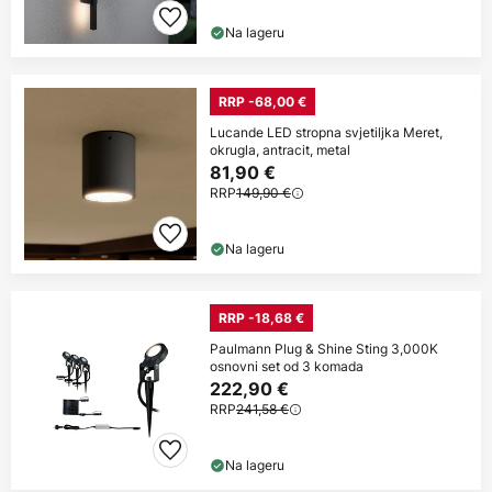
Na lageru
RRP -68,00 €
Lucande LED stropna svjetiljka Meret,
okrugla, antracit, metal
81,90 €
RRP
149,90 €
Na lageru
RRP -18,68 €
Paulmann Plug & Shine Sting 3,000K
osnovni set od 3 komada
222,90 €
RRP
241,58 €
Na lageru