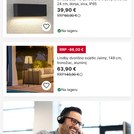
24 cm, donja, siva, IP65
39,90 €
RRP
69,90 €
Na lageru
RRP -86,00 €
Lindby dvorišno svjetlo Jaimy, 148 cm,
tronožac, aluminij
63,90 €
RRP
149,90 €
Na lageru