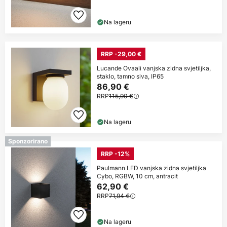
Na lageru
RRP -29,00 €
Lucande Ovaali vanjska zidna svjetiljka,
staklo, tamno siva, IP65
86,90 €
RRP
115,90 €
Na lageru
Sponzorirano
RRP -12%
Paulmann LED vanjska zidna svjetiljka
Cybo, RGBW, 10 cm, antracit
62,90 €
RRP
71,94 €
Na lageru