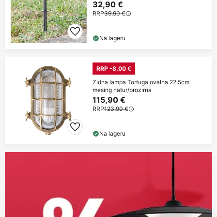
32,90 €
RRP
39,90 €
Na lageru
RRP -8,00 €
Zidna lampa Tortuga ovalna 22,5cm
mesing natur/prozirna
115,90 €
RRP
123,90 €
Na lageru