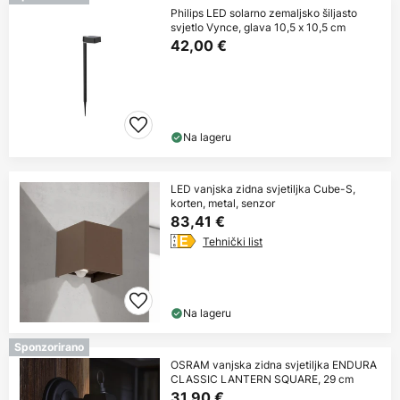
Philips LED solarno zemaljsko šiljasto
svjetlo Vynce, glava 10,5 x 10,5 cm
42,00 €
Na lageru
LED vanjska zidna svjetiljka Cube-S,
korten, metal, senzor
83,41 €
Tehnički list
Na lageru
Sponzorirano
OSRAM vanjska zidna svjetiljka ENDURA
CLASSIC LANTERN SQUARE, 29 cm
31,90 €