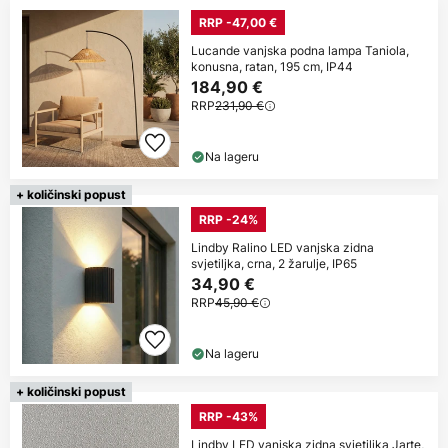
RRP -47,00 €
Lucande vanjska podna lampa Taniola,
konusna, ratan, 195 cm, IP44
184,90 €
RRP
231,90 €
Na lageru
+ količinski popust
RRP -24%
Lindby Ralino LED vanjska zidna
svjetiljka, crna, 2 žarulje, IP65
34,90 €
RRP
45,90 €
Na lageru
+ količinski popust
RRP -43%
Lindby LED vanjska zidna svjetiljka Jarte,