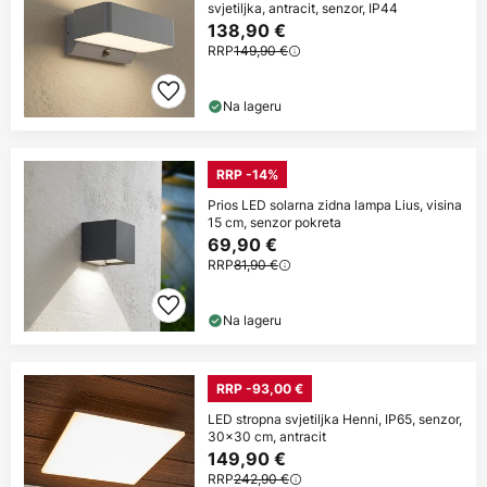
svjetiljka, antracit, senzor, IP44
138,90 €
RRP
149,90 €
Na lageru
RRP -14%
Prios LED solarna zidna lampa Lius, visina
15 cm, senzor pokreta
69,90 €
RRP
81,90 €
Na lageru
RRP -93,00 €
LED stropna svjetiljka Henni, IP65, senzor,
30x30 cm, antracit
149,90 €
RRP
242,90 €