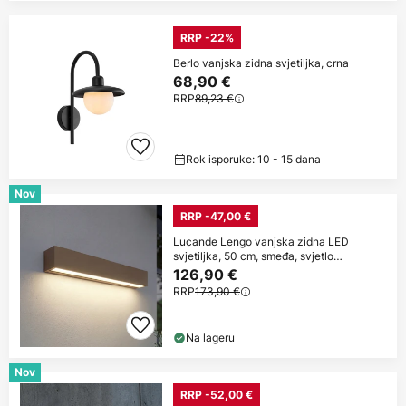
RRP -22%
Berlo vanjska zidna svjetiljka, crna
68,90 €
RRP
89,23 €
Rok isporuke: 10 - 15 dana
Nov
RRP -47,00 €
Lucande Lengo vanjska zidna LED
svjetiljka, 50 cm, smeđa, svjetlo
usmjereno
126,90 €
RRP
173,90 €
Na lageru
Nov
RRP -52,00 €