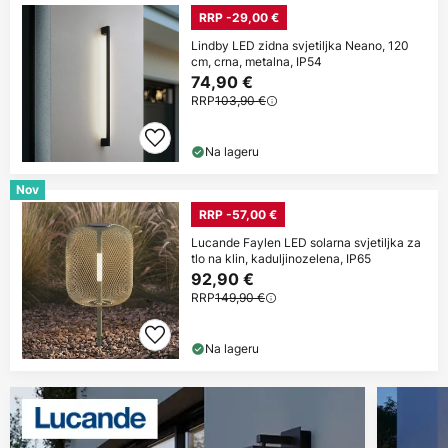
RRP -29,00 €
Lindby LED zidna svjetiljka Neano, 120
cm, crna, metalna, IP54
74,90 €
RRP
103,90 €
Na lageru
Nov
RRP -57,00 €
Lucande Faylen LED solarna svjetiljka za
tlo na klin, kaduljinozelena, IP65
92,90 €
RRP
149,90 €
Na lageru