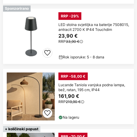
Sponzorirano
RRP -29%
LED stolna svjetiljka na baterije 7508015,
antracit 2700 K IP44 Touchdim
23,90 €
RRP
33,90 €
Rok isporuke: 5 - 8 dana
RRP -58,00 €
Lucande Taniola vanjska podna lampa,
bež, ratan, 195 cm, IP44
161,90 €
RRP
219,90 €
Na lageru
+ količinski popust
RRP -70,00 €