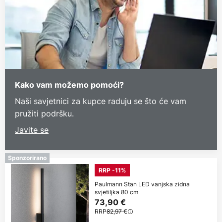
Kako vam možemo pomoći?
Naši savjetnici za kupce raduju se što će vam
pružiti podršku.
Javite se
Sponzorirano
RRP -11%
Paulmann Stan LED vanjska zidna
svjetiljka 80 cm
73,90 €
RRP
82,97 €