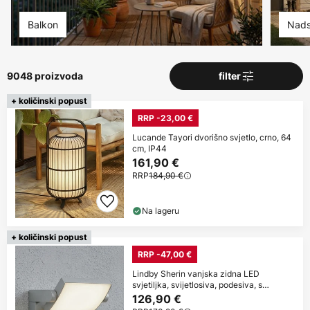
Balkon
Nads
9048 proizvoda
filter
+ količinski popust
RRP -23,00 €
Lucande Tayori dvorišno svjetlo, crno, 64
cm, IP44
161,90 €
RRP
184,90 €
Na lageru
+ količinski popust
RRP -47,00 €
Lindby Sherin vanjska zidna LED
svjetiljka, svijetlosiva, podesiva, s
senzorom
126,90 €