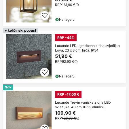
RRP
161,90 €
Na lageru
+ količinski popust
RRP -44%
Lucande LED ugradbena zidna svjetiljka
Loya, 23 x 8 cm, hrđa, IP54
51,90 €
RRP
92,90 €
Na lageru
Nov
RRP -17,00 €
Lucande Trevin vanjska zidna LED
svjetiljka, 40 cm, IP65, aluminij
109,90 €
RRP
126,90 €