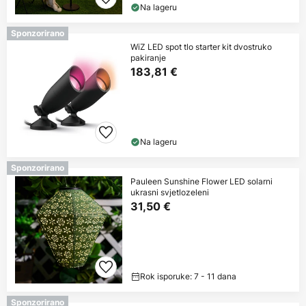
Na lageru
Sponzorirano
WiZ LED spot tlo starter kit dvostruko
pakiranje
183,81 €
Na lageru
Sponzorirano
Pauleen Sunshine Flower LED solarni
ukrasni svjetlozeleni
31,50 €
Rok isporuke: 7 - 11 dana
Sponzorirano