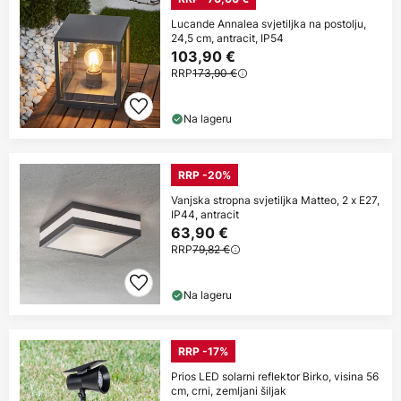
Lucande Annalea svjetiljka na postolju,
24,5 cm, antracit, IP54
103,90 €
RRP
173,90 €
Na lageru
RRP -20%
Vanjska stropna svjetiljka Matteo, 2 x E27,
IP44, antracit
63,90 €
RRP
79,82 €
Na lageru
RRP -17%
Prios LED solarni reflektor Birko, visina 56
cm, crni, zemljani šiljak