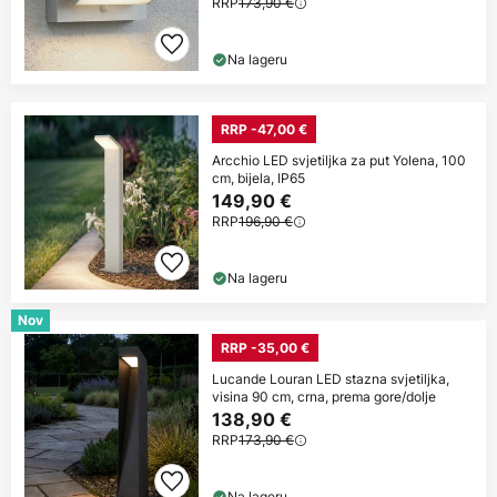
RRP
173,90 €
Na lageru
RRP -47,00 €
Arcchio LED svjetiljka za put Yolena, 100
cm, bijela, IP65
149,90 €
RRP
196,90 €
Na lageru
Nov
RRP -35,00 €
Lucande Louran LED stazna svjetiljka,
visina 90 cm, crna, prema gore/dolje
138,90 €
RRP
173,90 €
Na lageru