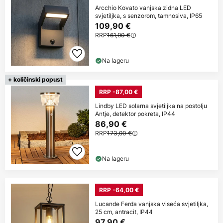
Arcchio Kovato vanjska zidna LED
svjetiljka, s senzorom, tamnosiva, IP65
109,90 €
RRP
161,90 €
Na lageru
+ količinski popust
RRP -87,00 €
Lindby LED solarna svjetiljka na postolju
Antje, detektor pokreta, IP44
86,90 €
RRP
173,90 €
Na lageru
RRP -64,00 €
Lucande Ferda vanjska viseća svjetiljka,
25 cm, antracit, IP44
97,90 €