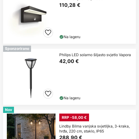
110,28 €
Na lageru
Sponzorirano
Philips LED solarno šiljasto svjetlo Vapora
42,00 €
Na lageru
Nov
RRP -58,00 €
Lindby Bilma vanjska svjetiljka, 3-kraka,
hrđa, 220 cm, staklo, IP65
288,90 €