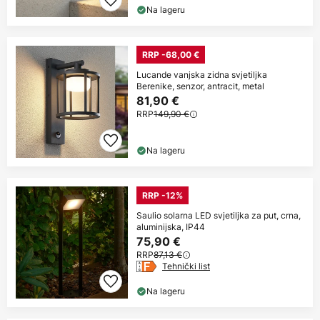
Na lageru
RRP -68,00 €
Lucande vanjska zidna svjetiljka
Berenike, senzor, antracit, metal
81,90 €
RRP
149,90 €
Na lageru
RRP -12%
Saulio solarna LED svjetiljka za put, crna,
aluminijska, IP44
75,90 €
RRP
87,13 €
Tehnički list
Na lageru