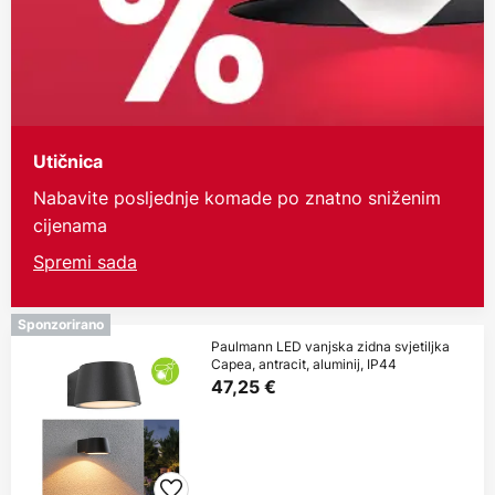
Utičnica
Nabavite posljednje komade po znatno sniženim
cijenama
Spremi sada
Sponzorirano
Paulmann LED vanjska zidna svjetiljka
Capea, antracit, aluminij, IP44
47,25 €