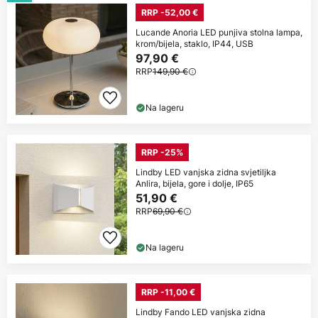
RRP -52,00 €
Lucande Anoria LED punjiva stolna lampa,
krom/bijela, staklo, IP44, USB
97,90 €
RRP
149,90 €
Na lageru
RRP -25%
Lindby LED vanjska zidna svjetiljka
Anlira, bijela, gore i dolje, IP65
51,90 €
RRP
69,90 €
Na lageru
RRP -11,00 €
Lindby Fando LED vanjska zidna