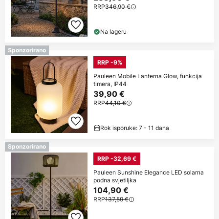
RRP
346,90 €
Na lageru
Sponzorirano
RRP -9%
Pauleen Mobile Lanterna Glow, funkcija
timera, IP44
39,90 €
RRP
44,10 €
Rok isporuke: 7 - 11 dana
Sponzorirano
RRP -32,69 €
Pauleen Sunshine Elegance LED solarna
podna svjetiljka
104,90 €
RRP
137,59 €