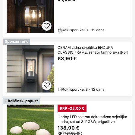
Rok isporuke: 8 - 12 dana
Sponzorirano
OSRAM zidna svjetiljka ENDURA
CLASSIC FRAME, senzor tamno siva IP54
63,90 €
Rok isporuke: 8 - 12 dana
+ količinski popust
RRP -23,00 €
Lindby LED solarna dekorativna svjetiljka
Liedra, set od 3, RGBW, prigušljiva
138,90 €
RRP
161,90 €