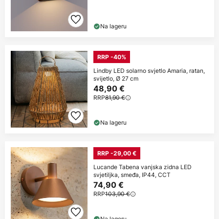
Na lageru
RRP -40%
Lindby LED solarno svjetlo Amaria, ratan,
svijetlo, Ø 27 cm
48,90 €
RRP
81,90 €
Na lageru
RRP -29,00 €
Lucande Tabena vanjska zidna LED
svjetiljka, smeđa, IP44, CCT
74,90 €
RRP
103,90 €
Na lageru