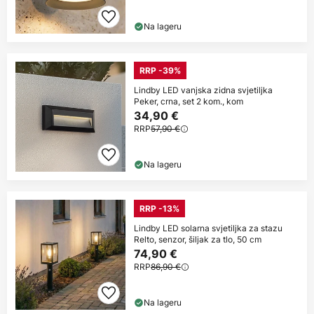
Na lageru
RRP -39%
Lindby LED vanjska zidna svjetiljka
Peker, crna, set 2 kom., kom
34,90 €
RRP
57,90 €
Na lageru
RRP -13%
Lindby LED solarna svjetiljka za stazu
Relto, senzor, šiljak za tlo, 50 cm
74,90 €
RRP
86,90 €
Na lageru