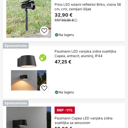
Prios LED solarni reflektor Birko, visina 56
cm, crni, zemljani šiljak
32,90 €
RRP
39,90 €
Na lageru
Sponzorirano
Paulmann LED vanjska zidna svjetiljka
Capea, antracit, aluminij, IP44
47,25 €
Na lageru
Sponzorirano
RRP -11%
Paulmann Capea LED vanjska zidna
svjetiljka sa senzorom