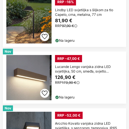
RRP -16%
Lindby LED svjetiljka s šiljkom za tlo
Capelo, crna, metalna, 77 cm
81,90 €
RRP
97,90 €
Na lageru
Nov
RRP -47,00 €
Lucande Lengo vanjska zidna LED
svjetiljka, 50 cm, smeđa, svjetlo
usmjereno
126,90 €
RRP
173,90 €
Na lageru
Nov
RRP -52,00 €
Arcchio Kovato vanjska zidna LED
svjetiljka, s senzorom, tamnosiva, IP65