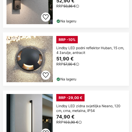
52,90 €
RRP
59,86 €
Na lageru
RRP -10%
Lindby LED podni reflektor Huban, 15 cm,
4 žarulje, antracit
51,90 €
RRP
57,90 €
Na lageru
RRP -29,00 €
Lindby LED zidna svjetiljka Neano, 120
cm, crna, metalna, IP54
74,90 €
RRP
103,90 €