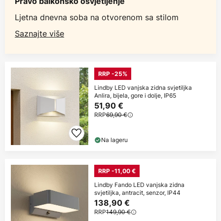
Pravo balkonsko osvjetljenje
Ljetna dnevna soba na otvorenom sa stilom
Saznajte više
RRP -25%
Lindby LED vanjska zidna svjetiljka
Anlira, bijela, gore i dolje, IP65
51,90 €
RRP
69,90 €
Na lageru
RRP -11,00 €
Lindby Fando LED vanjska zidna
svjetiljka, antracit, senzor, IP44
138,90 €
RRP
149,90 €