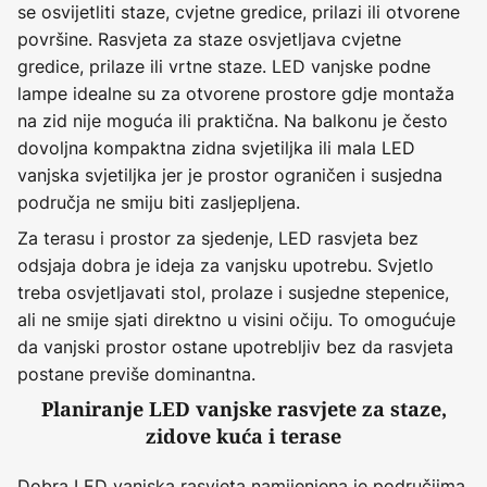
se osvijetliti staze, cvjetne gredice, prilazi ili otvorene
površine. Rasvjeta za staze osvjetljava cvjetne
gredice, prilaze ili vrtne staze. LED vanjske podne
lampe idealne su za otvorene prostore gdje montaža
na zid nije moguća ili praktična. Na balkonu je često
dovoljna kompaktna zidna svjetiljka ili mala LED
vanjska svjetiljka jer je prostor ograničen i susjedna
područja ne smiju biti zasljepljena.
Za terasu i prostor za sjedenje, LED rasvjeta bez
odsjaja dobra je ideja za vanjsku upotrebu. Svjetlo
treba osvjetljavati stol, prolaze i susjedne stepenice,
ali ne smije sjati direktno u visini očiju. To omogućuje
da vanjski prostor ostane upotrebljiv bez da rasvjeta
postane previše dominantna.
Planiranje LED vanjske rasvjete za staze,
zidove kuća i terase
Dobra LED vanjska rasvjeta namijenjena je područjima