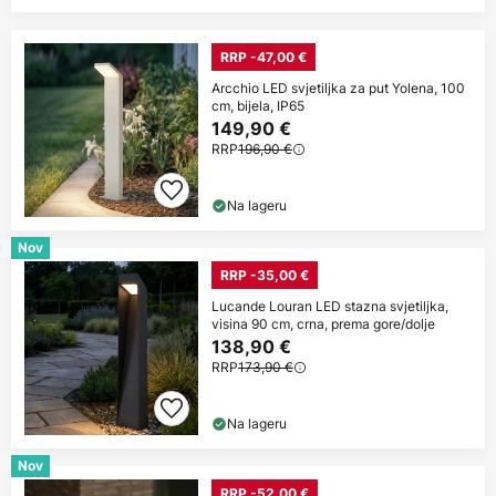
RRP -47,00 €
Arcchio LED svjetiljka za put Yolena, 100
cm, bijela, IP65
149,90 €
RRP
196,90 €
Na lageru
Nov
RRP -35,00 €
Lucande Louran LED stazna svjetiljka,
visina 90 cm, crna, prema gore/dolje
138,90 €
RRP
173,90 €
Na lageru
Nov
RRP -52,00 €