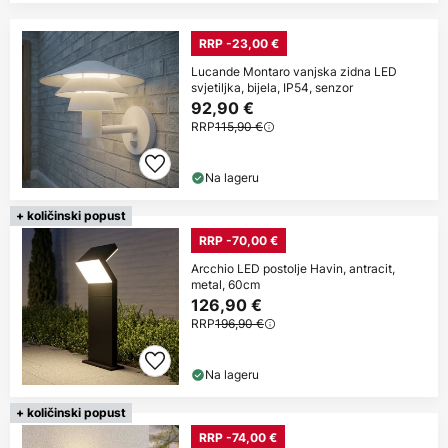
RRP -23,00 €
Lucande Montaro vanjska zidna LED
svjetiljka, bijela, IP54, senzor
92,90 €
RRP
115,90 €
Na lageru
+ količinski popust
RRP -70,00 €
Arcchio LED postolje Havin, antracit,
metal, 60cm
126,90 €
RRP
196,90 €
Na lageru
+ količinski popust
RRP -74,00 €