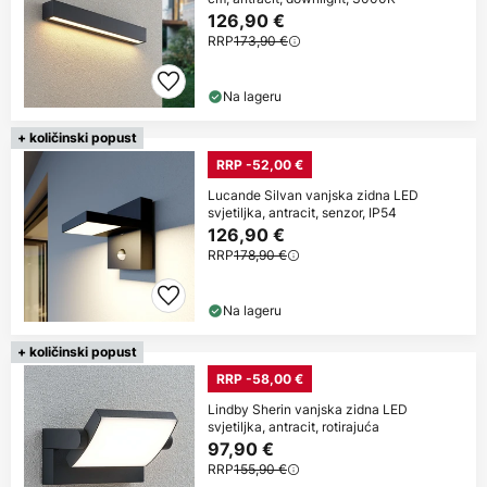
126,90 €
RRP
173,90 €
Na lageru
+ količinski popust
RRP -52,00 €
Lucande Silvan vanjska zidna LED
svjetiljka, antracit, senzor, IP54
126,90 €
RRP
178,90 €
Na lageru
+ količinski popust
RRP -58,00 €
Lindby Sherin vanjska zidna LED
svjetiljka, antracit, rotirajuća
97,90 €
RRP
155,90 €