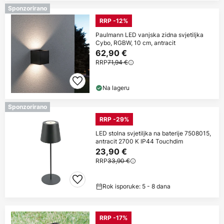
Sponzorirano
RRP -12%
Paulmann LED vanjska zidna svjetiljka
Cybo, RGBW, 10 cm, antracit
62,90 €
RRP
71,94 €
Na lageru
Sponzorirano
RRP -29%
LED stolna svjetiljka na baterije 7508015,
antracit 2700 K IP44 Touchdim
23,90 €
RRP
33,90 €
Rok isporuke: 5 - 8 dana
RRP -17%