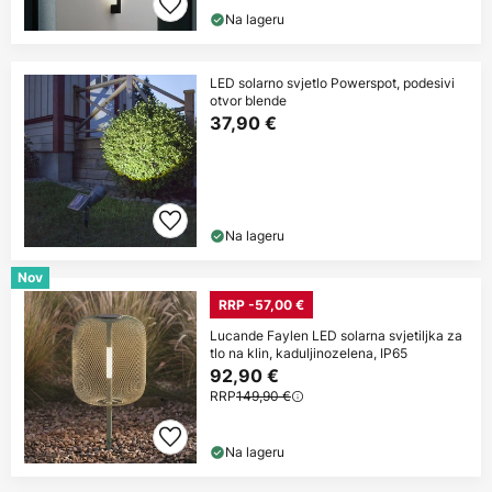
Na lageru
LED solarno svjetlo Powerspot, podesivi
otvor blende
37,90 €
Na lageru
Nov
RRP -57,00 €
Lucande Faylen LED solarna svjetiljka za
tlo na klin, kaduljinozelena, IP65
92,90 €
RRP
149,90 €
Na lageru