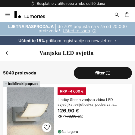
Besplatna dostava za kupnju iznad 69 €
Skip
to
Content
| do 70% popusta na više od 20.000
LJETNA RASPRODAJA
proizvoda*
Uštedite sada
prilikom registracije na newsletter
Uštedite 15%
Vanjska LED svjetla
5049 proizvoda
filter
+ količinski popust
RRP -47,00 €
Lindby Sherin vanjska zidna LED
svjetiljka, svijetlosiva, podesiva, s
senzorom
126,90 €
RRP
173,90 €
Na lageru