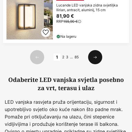
Lucande LED vanjska zidna svjetiljka
Ilirian, antracit, aluminij, 15 cm
81,90 €
RRP
155,90 €
Na lageru
Stranica
1
2
3
...
85
Prethodno
Sljedeći
Odaberite LED vanjska svjetla posebno
za vrt, terasu i ulaz
LED vanjska rasvjeta pruža orijentaciju, sigurnost i
upotrebljivo svjetlo oko kuće nakon što padne mrak.
Pomaže pri otključavanju na ulazu, čini stepenice
vidljivijima i produžuje korištenje terase ili balkona.
Ovisno o mjestu ugradnje, prikladne su zidne svjetiljke,