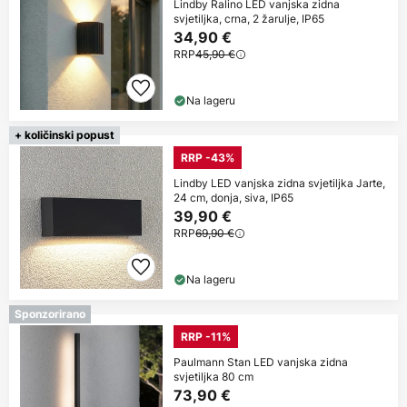
Lindby Ralino LED vanjska zidna
svjetiljka, crna, 2 žarulje, IP65
34,90 €
RRP
45,90 €
Na lageru
+ količinski popust
RRP -43%
Lindby LED vanjska zidna svjetiljka Jarte,
24 cm, donja, siva, IP65
39,90 €
RRP
69,90 €
Na lageru
Sponzorirano
RRP -11%
Paulmann Stan LED vanjska zidna
svjetiljka 80 cm
73,90 €