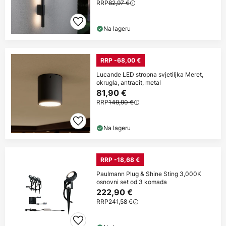
RRP
82,97 €
Na lageru
RRP -68,00 €
Lucande LED stropna svjetiljka Meret,
okrugla, antracit, metal
81,90 €
RRP
149,90 €
Na lageru
RRP -18,68 €
Paulmann Plug & Shine Sting 3,000K
osnovni set od 3 komada
222,90 €
RRP
241,58 €