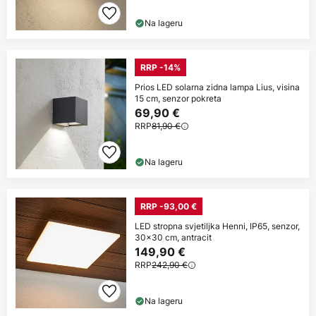
Na lageru
RRP -14%
Prios LED solarna zidna lampa Lius, visina
15 cm, senzor pokreta
69,90 €
RRP
81,90 €
Na lageru
RRP -93,00 €
LED stropna svjetiljka Henni, IP65, senzor,
30x30 cm, antracit
149,90 €
RRP
242,90 €
Na lageru