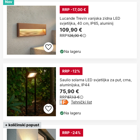
Nov
RRP -17,00 €
Lucande Trevin vanjska zidna LED
svjetiljka, 40 cm, IP65, aluminij
109,90 €
RRP
126,90 €
Na lageru
RRP -12%
Saulio solarna LED svjetiljka za put, crna,
aluminijska, IP44
75,90 €
RRP
87,13 €
Tehnički list
Na lageru
+ količinski popust
RRP -24%