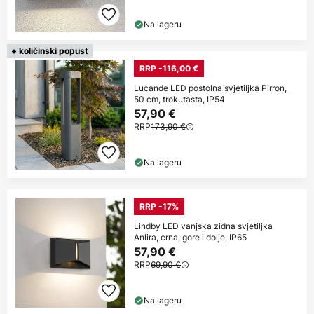
Na lageru
+ količinski popust
RRP -116,00 €
Lucande LED postolna svjetiljka Pirron,
50 cm, trokutasta, IP54
57,90 €
RRP
173,90 €
Na lageru
RRP -17%
Lindby LED vanjska zidna svjetiljka
Anlira, crna, gore i dolje, IP65
57,90 €
RRP
69,90 €
Na lageru