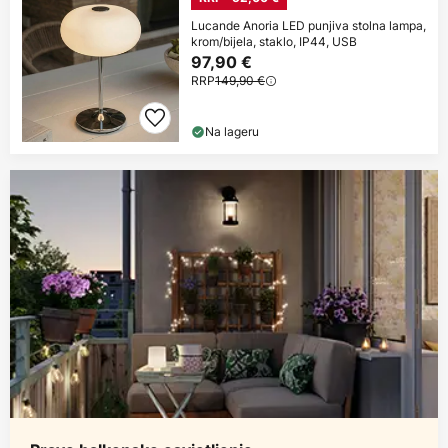
Lucande Anoria LED punjiva stolna lampa,
krom/bijela, staklo, IP44, USB
97,90 €
RRP
149,90 €
Na lageru