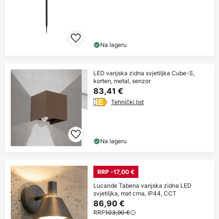
Na lageru
LED vanjska zidna svjetiljka Cube-S,
korten, metal, senzor
83,41 €
Tehnički list
Na lageru
RRP -17,00 €
Lucande Tabena vanjska zidna LED
svjetiljka, mat crna, IP44, CCT
86,90 €
RRP
103,90 €