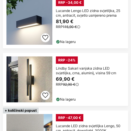
RRP -34,00 €
Lucande Lengo LED zidna svjetiljka, 25
cm, antracit, svjetlo usmjereno prema
81,90 €
RRP
115,90 €
Na lageru
RRP -24%
Lindby Sakari vanjska zidna LED
svjetiljka, crna, aluminij, visina 59 cm
69,90 €
RRP
92,90 €
Na lageru
+ količinski popust
RRP -47,00 €
Lucande LED zidna svjetiljka Lengo, 50
cm, antracit, downlight, 3000K