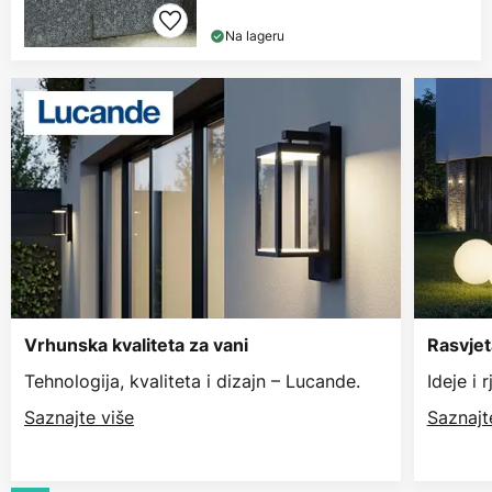
Na lageru
Vrhunska kvaliteta za vani
Rasvjet
Tehnologija, kvaliteta i dizajn – Lucande.
Ideje i 
Saznajte više
Saznajt