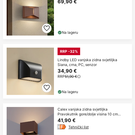
69,90 €
Na lageru
RRP -32%
Lindby LED vanjska zidna svjetiljka
Siana, crna, PC, senzor
34,90 €
RRP
51,90 €
Na lageru
Calex vanjska zidna svjetiljka
Pravokutnik gore/dolje visina 10 cm
hrđavo
41,90 €
Tehnički list