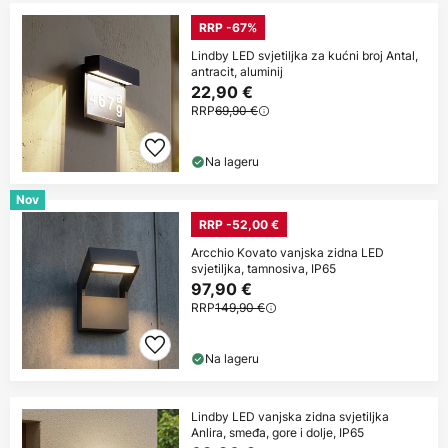
RRP -67%
Lindby LED svjetiljka za kućni broj Antal,
antracit, aluminij
22,90 €
RRP
69,90 €
Na lageru
Nov
RRP -52,00 €
Arcchio Kovato vanjska zidna LED
svjetiljka, tamnosiva, IP65
97,90 €
RRP
149,90 €
Na lageru
Lindby LED vanjska zidna svjetiljka
Anlira, smeđa, gore i dolje, IP65