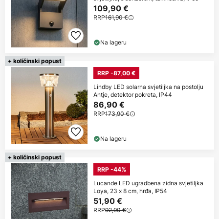
109,90 €
RRP
161,90 €
Na lageru
+ količinski popust
RRP -87,00 €
Lindby LED solarna svjetiljka na postolju
Antje, detektor pokreta, IP44
86,90 €
RRP
173,90 €
Na lageru
+ količinski popust
RRP -44%
Lucande LED ugradbena zidna svjetiljka
Loya, 23 x 8 cm, hrđa, IP54
51,90 €
RRP
92,90 €