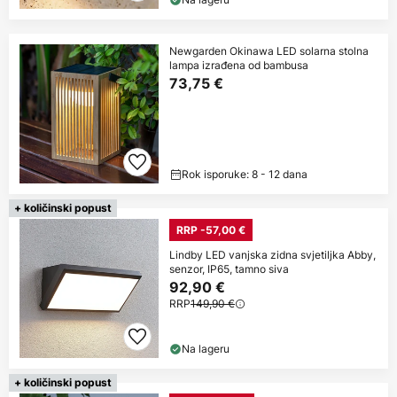
Newgarden Okinawa LED solarna stolna
lampa izrađena od bambusa
73,75 €
Rok isporuke: 8 - 12 dana
+ količinski popust
RRP -57,00 €
Lindby LED vanjska zidna svjetiljka Abby,
senzor, IP65, tamno siva
92,90 €
RRP
149,90 €
Na lageru
+ količinski popust