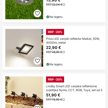
15,90 €
RRP
22,04 €
Na lageru
RRP -20%
Prios LED vanjski reflektor Maikel, 50W,
4000lm, metal
22,90 €
RRP
28,90 €
Na lageru
RRP -30%
Lindby Smart LED vanjske reflektorne
svjetiljke Nymo, CCT, RGB, Tuya, set od 3
51,90 €
RRP
74,90 €