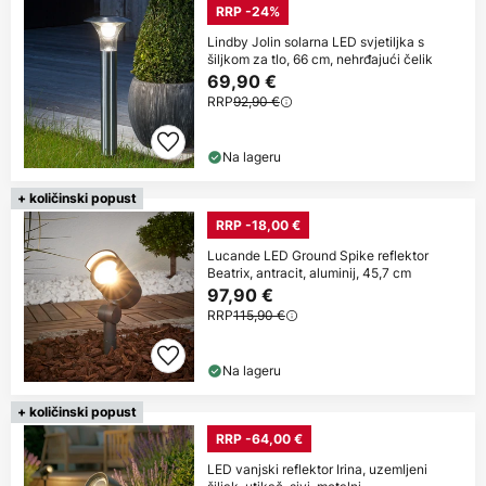
RRP -24%
Lindby Jolin solarna LED svjetiljka s
šiljkom za tlo, 66 cm, nehrđajući čelik
69,90 €
RRP
92,90 €
Na lageru
+ količinski popust
RRP -18,00 €
Lucande LED Ground Spike reflektor
Beatrix, antracit, aluminij, 45,7 cm
97,90 €
RRP
115,90 €
Na lageru
+ količinski popust
RRP -64,00 €
LED vanjski reflektor Irina, uzemljeni