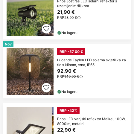
Prios Jostiras LED solarni reflektor s
uzemljenim šiljkom
21,90 €
RRP
28,90 €
Na lageru
Nov
RRP -57,00 €
Lucande Faylen LED solarna svjetiljka za
tlo s klinom, crna, IP65
92,90 €
RRP
149,90 €
Na lageru
RRP -42%
Prios LED vanjski reflektor Maikel, 100W,
8000lm, metalni
22,90 €