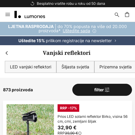
Besplatna dostava za kupnju iznad 69 €
Skip
to
Content
| do 70% popusta na više od 20.000
LJETNA RASPRODAJA
proizvoda*
Uštedite sada
prilikom registracije na newsletter
Uštedite 15%
Vanjski reflektori
LED vanjski reflektori
Šiljasta svjetla
Prizemna svjetla
873 proizvoda
filter
RRP -17%
Prios LED solarni reflektor Birko, visina 56
cm, crni, zemljani šiljak
32,90 €
RRP
39,90 €