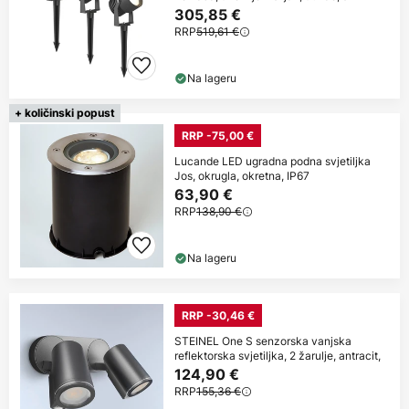
305,85 €
RRP
519,61 €
Na lageru
+ količinski popust
RRP -75,00 €
Lucande LED ugradna podna svjetiljka
Jos, okrugla, okretna, IP67
63,90 €
RRP
138,90 €
Na lageru
RRP -30,46 €
STEINEL One S senzorska vanjska
reflektorska svjetiljka, 2 žarulje, antracit,
124,90 €
RRP
155,36 €