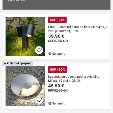
RRP -31%
Prios Tulimar reflektor na tlo s klinovima, 2
žarulje, antracit, IP65
39,90 €
RRP
57,90 €
Na lageru
+ količinski popust
RRP -50%
Lucande ugradbena podna svjetiljka
Milara, 1 žarulja, GU10
45,90 €
RRP
92,90 €
Na lageru