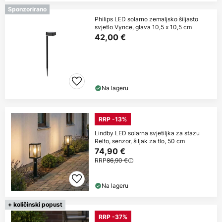
Sponzorirano
Philips LED solarno zemaljsko šiljasto
svjetlo Vynce, glava 10,5 x 10,5 cm
42,00 €
Na lageru
RRP -13%
Lindby LED solarna svjetiljka za stazu
Relto, senzor, šiljak za tlo, 50 cm
74,90 €
RRP
86,90 €
Na lageru
+ količinski popust
RRP -37%