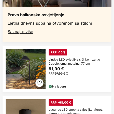
Pravo balkonsko osvjetljenje
Ljetna dnevna soba na otvorenom sa stilom
Saznajte više
RRP -16%
Lindby LED svjetiljka s šiljkom za tlo
Capelo, crna, metalna, 77 cm
81,90 €
RRP
97,90 €
Na lageru
RRP -68,00 €
Lucande LED stropna svjetiljka Meret,
okrugla, antracit, metal