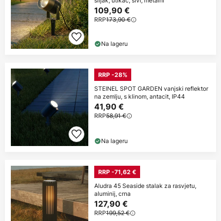
šiljak, utikač, sivi, metalni
109,90 €
RRP
173,90 €
Na lageru
RRP -28%
STEINEL SPOT GARDEN vanjski reflektor
na zemlju, s klinom, antacit, IP44
41,90 €
RRP
58,91 €
Na lageru
RRP -71,62 €
Aludra 45 Seaside stalak za rasvjetu,
aluminij, crna
127,90 €
RRP
199,52 €