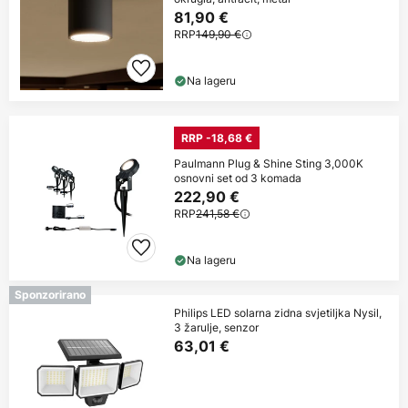
81,90 €
RRP
149,90 €
Na lageru
RRP -18,68 €
Paulmann Plug & Shine Sting 3,000K
osnovni set od 3 komada
222,90 €
RRP
241,58 €
Na lageru
Sponzorirano
Philips LED solarna zidna svjetiljka Nysil,
3 žarulje, senzor
63,01 €