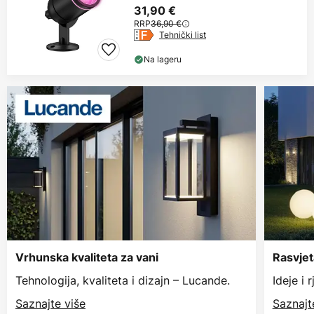
31,90 €
RRP
36,90 €
Tehnički list
Na lageru
Vrhunska kvaliteta za vani
Rasvjet
Tehnologija, kvaliteta i dizajn – Lucande.
Ideje i 
Saznajte više
Saznajt