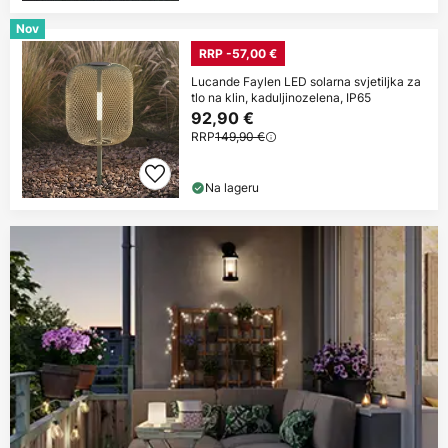
Nov
RRP -57,00 €
Lucande Faylen LED solarna svjetiljka za
tlo na klin, kaduljinozelena, IP65
92,90 €
RRP
149,90 €
Na lageru