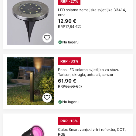
RRP -27%
LED solarna zemaljska svjetiljka 33414,
crna
12,90 €
RRP
17,84 €
Na lageru
RRP -33%
Prios LED solarna svjetiljka za stazu
Tarlson, okrugla, antracit, senzor
61,90 €
RRP
92,90 €
Na lageru
RRP -13%
Calex Smart vanjski vrtni reflektor, CCT,
RGB