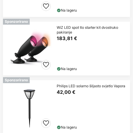
Na lageru
Sponzorirano
WiZ LED spot tlo starter kit dvostruko
pakiranje
183,81 €
Na lageru
Sponzorirano
Philips LED solarno šiljasto svjetlo Vapora
42,00 €
Na lageru