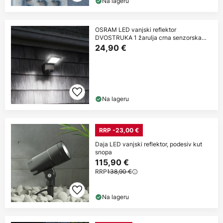
Na lageru
OSRAM LED vanjski reflektor
DVOSTRUKA 1 žarulja crna senzorska
baterija
24,90 €
Na lageru
RRP -23,00 €
Daja LED vanjski reflektor, podesiv kut
snopa
115,90 €
RRP
138,90 €
Na lageru