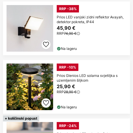
RRP -38%
Prios LED vanjski zidni reflektor Avayah,
detektor pokreta, IP44
45,90 €
RRP
74,90 €
Na lageru
RRP -10%
Prios Glenios LED solarna svjetiljka s
uzemljenim šiljkom
25,90 €
RRP
28,90 €
Na lageru
+ količinski popust
RRP -24%