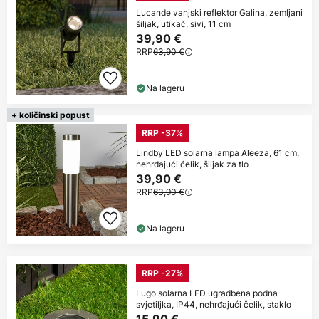
Lucande vanjski reflektor Galina, zemljani
šiljak, utikač, sivi, 11 cm
39,90 €
RRP
63,90 €
Na lageru
+ količinski popust
RRP -37%
Lindby LED solarna lampa Aleeza, 61 cm,
nehrđajući čelik, šiljak za tlo
39,90 €
RRP
63,90 €
Na lageru
RRP -27%
Lugo solarna LED ugradbena podna
svjetiljka, IP44, nehrđajući čelik, staklo