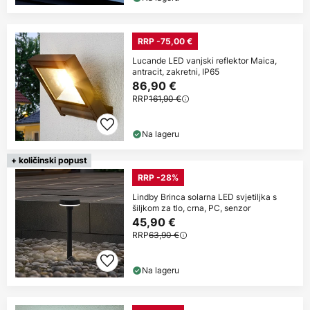
RRP -75,00 €
Lucande LED vanjski reflektor Maica,
antracit, zakretni, IP65
86,90 €
RRP
161,90 €
Na lageru
+ količinski popust
RRP -28%
Lindby Brinca solarna LED svjetiljka s
šiljkom za tlo, crna, PC, senzor
45,90 €
RRP
63,90 €
Na lageru