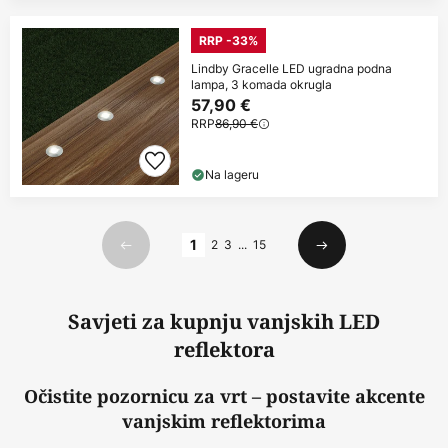
RRP -33%
Lindby Gracelle LED ugradna podna
lampa, 3 komada okrugla
57,90 €
RRP
86,90 €
Na lageru
Stranica
1
2
3
...
15
Prethodno
Sljedeći
Savjeti za kupnju vanjskih LED
reflektora
Očistite pozornicu za vrt – postavite akcente
vanjskim reflektorima