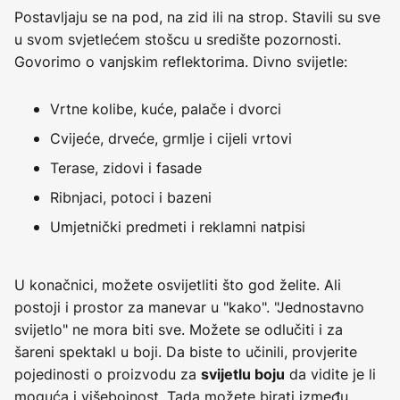
Postavljaju se na pod, na zid ili na strop. Stavili su sve
u svom svjetlećem stošcu u središte pozornosti.
Govorimo o vanjskim reflektorima. Divno svijetle:
Vrtne kolibe, kuće, palače i dvorci
Cvijeće, drveće, grmlje i cijeli vrtovi
Terase, zidovi i fasade
Ribnjaci, potoci i bazeni
Umjetnički predmeti i reklamni natpisi
U konačnici, možete osvijetliti što god želite. Ali
postoji i prostor za manevar u "kako". "Jednostavno
svijetlo" ne mora biti sve. Možete se odlučiti i za
šareni spektakl u boji. Da biste to učinili, provjerite
pojedinosti o proizvodu za
da vidite je li
svijetlu boju
moguća i višebojnost. Tada možete birati između