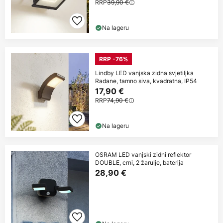
RRP
39,90 €
Na lageru
RRP -76%
Lindby LED vanjska zidna svjetiljka
Radane, tamno siva, kvadratna, IP54
17,90 €
RRP
74,90 €
Na lageru
OSRAM LED vanjski zidni reflektor
DOUBLE, crni, 2 žarulje, baterija
28,90 €