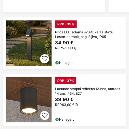
RRP -39%
Prios LED solarna svjetiljka za stazu
Lestor, antracit, prigušljiva, IP65
34,90 €
RRP
57,90 €
Na lageru
RRP -37%
Lucande stropni reflektor Minna, antracit,
14 cm, IP54, E27
39,90 €
RRP
63,90 €
Na lageru