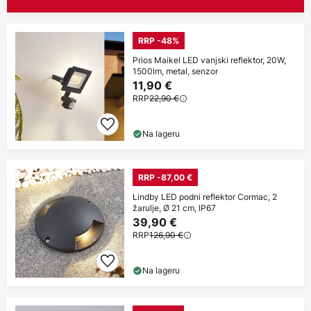
RRP -48%
Prios Maikel LED vanjski reflektor, 20W,
1500lm, metal, senzor
11,90 €
RRP
22,90 €
Na lageru
RRP -87,00 €
Lindby LED podni reflektor Cormac, 2
žarulje, Ø 21 cm, IP67
39,90 €
RRP
126,90 €
Na lageru