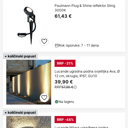
Paulmann Plug & Shine reflektor Sting
3000K
61,43 €
Rok isporuke: 7 - 11 dana
+ količinski popust
RRP -31%
Lucande ugradna podna svjetiljka Ava, Ø
12 cm, okrugla, IP67, GU10
39,90 €
RRP
57,90 €
Na lageru
+ količinski popust
RRP -44%
Lucande Milara ugradbena podna