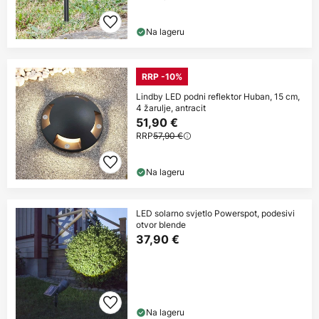
Na lageru
RRP -10%
Lindby LED podni reflektor Huban, 15 cm,
4 žarulje, antracit
51,90 €
RRP
57,90 €
Na lageru
LED solarno svjetlo Powerspot, podesivi
otvor blende
37,90 €
Na lageru