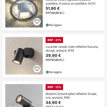
svjetiljka, 4 izlaza za svjetiljke, GU10
51,90 €
RRP
92,90 €
Na lageru
RRP -31%
Lucande vanjski zidni reflektor Kavuna,
okrugli, antracit, IP54
39,90 €
RRP
57,90 €
Na lageru
RRP -15%
Maytoni Ground spike reflektor Scope,
crni, aluminij, IP65
34,90 €
RRP
41,25 €