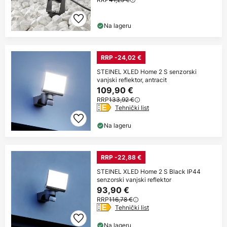
Na lageru
RRP -24,02 €
STEINEL XLED Home 2 S senzorski
vanjski reflektor, antracit
109,90 €
RRP
133,92 €
Tehnički list
Na lageru
RRP -22,88 €
STEINEL XLED Home 2 S Black IP44
senzorski vanjski reflektor
93,90 €
RRP
116,78 €
Tehnički list
Na lageru