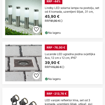
RRP -44%
Lindby LED solarna lampa na postolju, set
od 4 komada, uzemljeni šiljak, 31 cm,
45,90 €
RRP
81,90 €
Na lageru
RRP -76,00 €
Lucande LED ugradna podna svjetiljka
Ava, 12 cm x 12 cm, IP67
39,90 €
RRP
115,90 €
Na lageru
RRP -213,76 €
LED vanjski reflektor Irina, set od 3
komada, uzemljeni šiljak, utikač, sivi