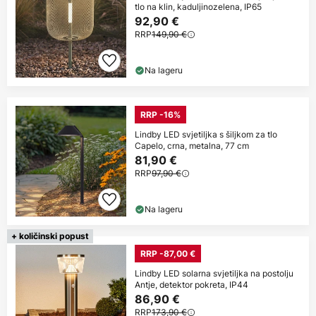
tlo na klin, kaduljinozelena, IP65
92,90 €
RRP
149,90 €
Na lageru
RRP -16%
Lindby LED svjetiljka s šiljkom za tlo
Capelo, crna, metalna, 77 cm
81,90 €
RRP
97,90 €
Na lageru
+ količinski popust
RRP -87,00 €
Lindby LED solarna svjetiljka na postolju
Antje, detektor pokreta, IP44
86,90 €
RRP
173,90 €