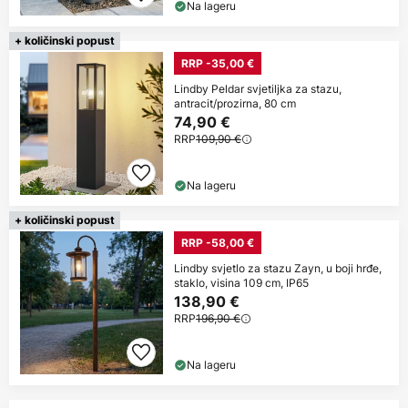
Na lageru
+ količinski popust
RRP -35,00 €
Lindby Peldar svjetiljka za stazu,
antracit/prozirna, 80 cm
74,90 €
RRP
109,90 €
Na lageru
+ količinski popust
RRP -58,00 €
Lindby svjetlo za stazu Zayn, u boji hrđe,
staklo, visina 109 cm, IP65
138,90 €
RRP
196,90 €
Na lageru