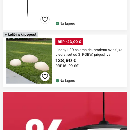
Na lageru
+ količinski popust
RRP -23,00 €
Lindby LED solarna dekorativna svjetiljka
Liedra, set od 3, RGBW, prigušljiva
138,90 €
RRP
161,90 €
Na lageru