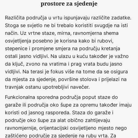
prostore za sjedenje
Različita područja u vrtu ispunjavaju različite zadatke.
Stoga se svjetlo ne bi trebalo koristiti svugdje na isti
način. Uz vrtne staze, mirna, ravnomjerna shema
osvjetljenja posebno je korisna kako bi rubovi,
stepenice i promjene smjera na području kretanja
ostali jasno vidljivi. Na ulazu u kuću također je važno
da ključ, zvono na vratima i prag vrata budu jasno
vidljivi. Na terasi je fokus više na tome da se osigura
da mjesta za sjedenje, površine stolova i prijelazi na
travnjak ostanu upotrebljivi navečer.
Funkcionalna sporedna područja poput staze do
garaže ili područja oko šupe za opremu također imaju
koristi od jasnog rasporeda. Staza do garaže i
područje oko šupe za alat obično zahtijevaju
ravnomjernije, orijentacijski osvijetljeno mjesto nego
zaštićeno područje za sjedenje na rubu vrta. Za