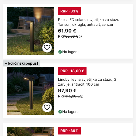
RRP -33%
Prios LED solarna svjetiljka za stazu
Tarlson, okrugla, antracit, senzor
61,90 €
RRP
92,90 €
Na lageru
+ količinski popust
RRP -18,00 €
Lindby Ileyna svjetiljka za stazu, 2
žarulje, antracit, 100 cm
97,90 €
RRP
115,90 €
Na lageru
RRP -39%