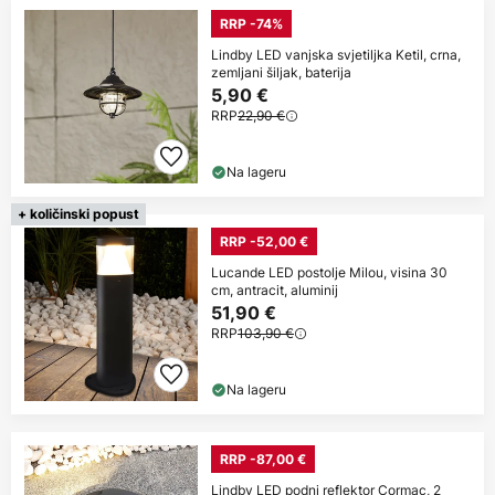
RRP -74%
Lindby LED vanjska svjetiljka Ketil, crna,
zemljani šiljak, baterija
5,90 €
RRP
22,90 €
Na lageru
+ količinski popust
RRP -52,00 €
Lucande LED postolje Milou, visina 30
cm, antracit, aluminij
51,90 €
RRP
103,90 €
Na lageru
RRP -87,00 €
Lindby LED podni reflektor Cormac, 2