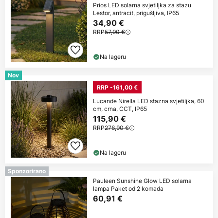
Prios LED solarna svjetiljka za stazu
Lestor, antracit, prigušljiva, IP65
34,90 €
RRP
57,90 €
Na lageru
Nov
RRP -161,00 €
Lucande Nirella LED stazna svjetiljka, 60
cm, crna, CCT, IP65
115,90 €
RRP
276,90 €
Na lageru
Sponzorirano
Pauleen Sunshine Glow LED solarna
lampa Paket od 2 komada
60,91 €