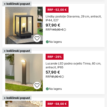
+ količinski popust
RRP -52,00 €
Lindby postolje Giavanna, 29 cm, antracit,
IP44, E27
97,90 €
RRP
149,90 €
Na lageru
+ količinski popust
RRP -29%
Lucande LED podno svjetlo Tinna, 60 cm,
antracit, IP65
57,90 €
RRP
81,90 €
Na lageru
+ količinski popust
RRP -58,00 €