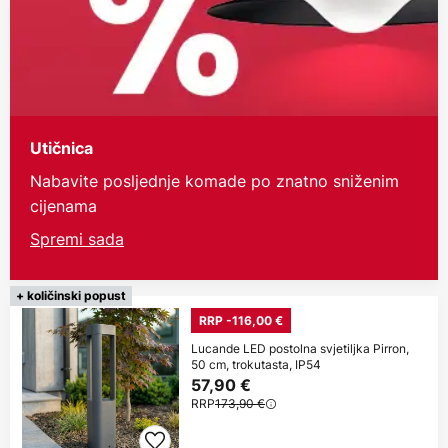
Utičnica
Nabavite posljednje komade po znatno sniženim
cijenama
Spremi sada
+ količinski popust
RRP -116,00 €
Lucande LED postolna svjetiljka Pirron,
50 cm, trokutasta, IP54
57,90 €
RRP
173,90 €