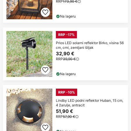
RRP
173,90 €
Na lageru
RRP -17%
Prios LED solarni reflektor Birko, visina 56
cm, crni, zemljani šiljak
32,90 €
RRP
39,90 €
Na lageru
RRP -10%
Lindby LED podni reflektor Huban, 15 cm,
4 žarulje, antracit
51,90 €
RRP
57,90 €