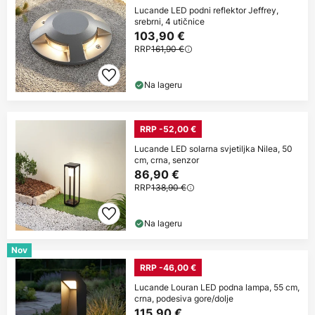
Lucande LED podni reflektor Jeffrey,
srebrni, 4 utičnice
103,90 €
RRP
161,90 €
Na lageru
RRP -52,00 €
Lucande LED solarna svjetiljka Nilea, 50
cm, crna, senzor
86,90 €
RRP
138,90 €
Na lageru
Nov
RRP -46,00 €
Lucande Louran LED podna lampa, 55 cm,
crna, podesiva gore/dolje
115,90 €