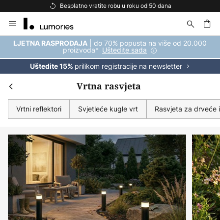
Besplatna dostava za kupnju iznad 69 €
Skip
to
Content
| do 70% popusta na više od 20.000
LJETNA RASPRODAJA
proizvoda*
Uštedite sada
prilikom registracije na newsletter
Uštedite 15%
Vrtna rasvjeta
Vrtni reflektori
Svjetleće kugle vrt
Rasvjeta za drveće i 