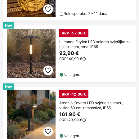
Rok isporuke: 7 - 11 dana
Nov
RRP -57,00 €
Lucande Faylen LED solarna svjetiljka za
tlo s klinom, crna, IP65
92,90 €
RRP
149,90 €
Na lageru
Nov
RRP -12,00 €
Arcchio Kovato LED svjetlo za stazu,
visina 60 cm, tamnosivo, IP65
161,90 €
RRP
173,90 €
Na lageru