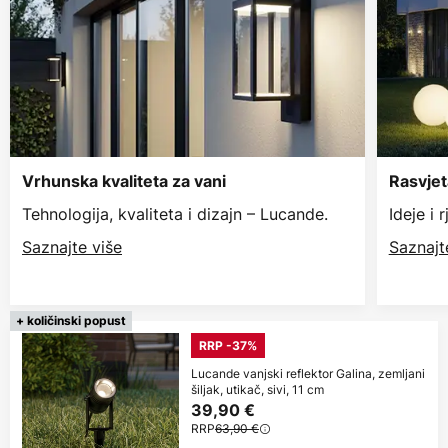
Vrhunska kvaliteta za vani
Rasvjet
Tehnologija, kvaliteta i dizajn – Lucande.
Ideje i 
Saznajte više
Saznajt
+ količinski popust
RRP -37%
Lucande vanjski reflektor Galina, zemljani
šiljak, utikač, sivi, 11 cm
39,90 €
RRP
63,90 €