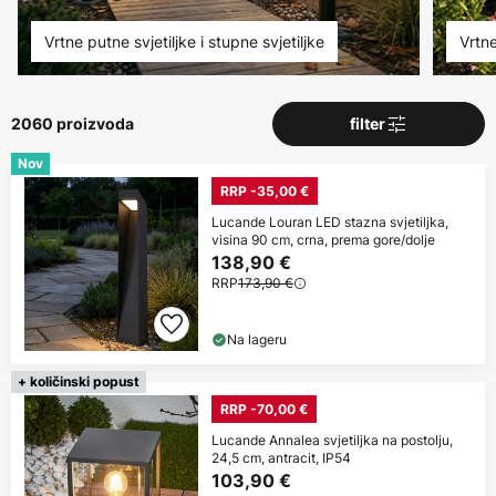
Vrtne putne svjetiljke i stupne svjetiljke
Vrtne
2060 proizvoda
filter
Nov
RRP -35,00 €
Lucande Louran LED stazna svjetiljka,
visina 90 cm, crna, prema gore/dolje
138,90 €
RRP
173,90 €
Na lageru
+ količinski popust
RRP -70,00 €
Lucande Annalea svjetiljka na postolju,
24,5 cm, antracit, IP54
103,90 €