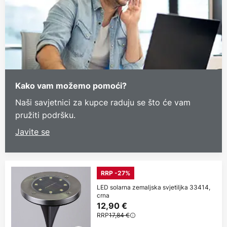
Kako vam možemo pomoći?
Naši savjetnici za kupce raduju se što će vam
pružiti podršku.
Javite se
RRP -27%
LED solarna zemaljska svjetiljka 33414,
crna
12,90 €
RRP
17,84 €