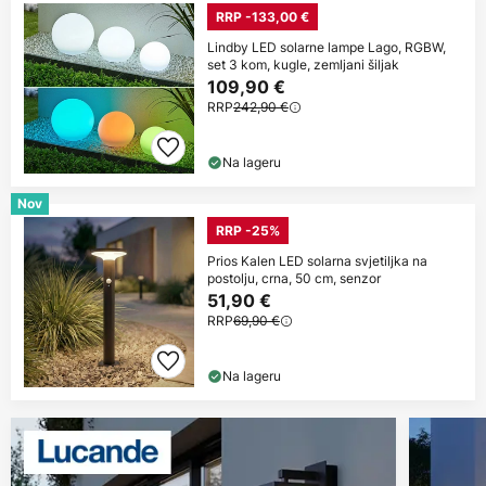
RRP -133,00 €
Lindby LED solarne lampe Lago, RGBW,
set 3 kom, kugle, zemljani šiljak
109,90 €
RRP
242,90 €
Na lageru
Nov
RRP -25%
Prios Kalen LED solarna svjetiljka na
postolju, crna, 50 cm, senzor
51,90 €
RRP
69,90 €
Na lageru