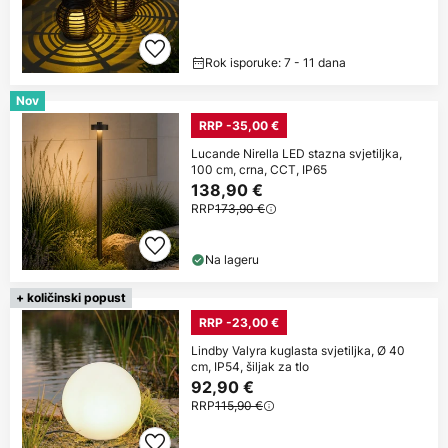
Rok isporuke: 7 - 11 dana
Nov
RRP -35,00 €
Lucande Nirella LED stazna svjetiljka,
100 cm, crna, CCT, IP65
138,90 €
RRP
173,90 €
Na lageru
+ količinski popust
RRP -23,00 €
Lindby Valyra kuglasta svjetiljka, Ø 40
cm, IP54, šiljak za tlo
92,90 €
RRP
115,90 €