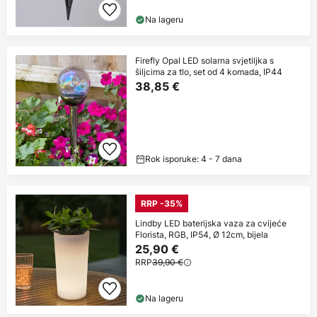
Na lageru
Firefly Opal LED solarna svjetiljka s
šiljcima za tlo, set od 4 komada, IP44
38,85 €
Rok isporuke: 4 - 7 dana
RRP -35%
Lindby LED baterijska vaza za cvijeće
Florista, RGB, IP54, Ø 12cm, bijela
25,90 €
RRP
39,90 €
Na lageru