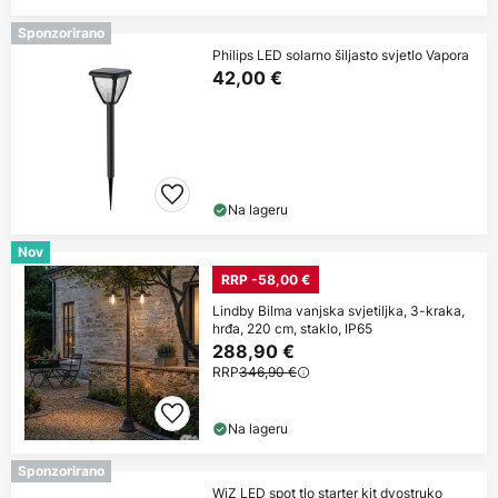
Sponzorirano
Philips LED solarno šiljasto svjetlo Vapora
42,00 €
Na lageru
Nov
RRP -58,00 €
Lindby Bilma vanjska svjetiljka, 3-kraka,
hrđa, 220 cm, staklo, IP65
288,90 €
RRP
346,90 €
Na lageru
Sponzorirano
WiZ LED spot tlo starter kit dvostruko