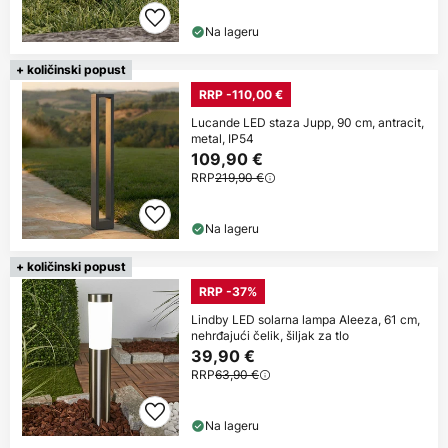
Na lageru
+ količinski popust
RRP -110,00 €
Lucande LED staza Jupp, 90 cm, antracit,
metal, IP54
109,90 €
RRP
219,90 €
Na lageru
+ količinski popust
RRP -37%
Lindby LED solarna lampa Aleeza, 61 cm,
nehrđajući čelik, šiljak za tlo
39,90 €
RRP
63,90 €
Na lageru