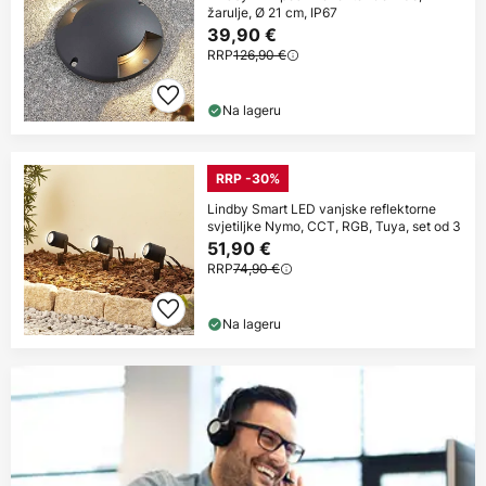
žarulje, Ø 21 cm, IP67
39,90 €
RRP
126,90 €
Na lageru
RRP -30%
Lindby Smart LED vanjske reflektorne
svjetiljke Nymo, CCT, RGB, Tuya, set od 3
51,90 €
RRP
74,90 €
Na lageru