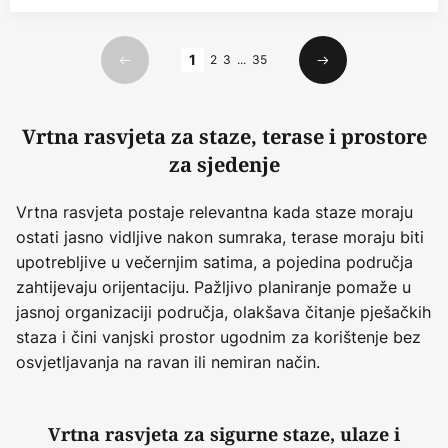
Stranica
1
2
3
...
35
Prethodno
Sljedeći
Vrtna rasvjeta za staze, terase i prostore
za sjedenje
Vrtna rasvjeta postaje relevantna kada staze moraju
ostati jasno vidljive nakon sumraka, terase moraju biti
upotrebljive u večernjim satima, a pojedina područja
zahtijevaju orijentaciju. Pažljivo planiranje pomaže u
jasnoj organizaciji područja, olakšava čitanje pješačkih
staza i čini vanjski prostor ugodnim za korištenje bez
osvjetljavanja na ravan ili nemiran način.
Vrtna rasvjeta za sigurne staze, ulaze i