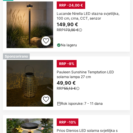
RRP -24,00 €
Lucande Nirella LED stazna svjetiljka,
100 cm, crna, CCT, senzor
149,90 €
RRP
173,90 €
Na lageru
Sponzorirano
RRP -9%
Pauleen Sunshine Temptation LED
solarna lampa 27 cm
49,90 €
RRP
55,13 €
Rok isporuke: 7 - 11 dana
RRP -10%
Prios Glenios LED solarna svjetiljka s