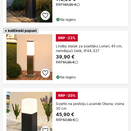
RRP
161,90 €
Na lageru
+ količinski popust
RRP -23%
Lindby stalak za svjetiljku Lorian, 45 cm,
nehrđajući čelik, IP44, E27
39,90 €
RRP
51,90 €
Na lageru
RRP -20%
Svjetlo na postolju Lucande Obuna, visina
30 cm
45,90 €
RRP
57,90 €