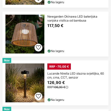
Na lageru
Newgarden Okinawa LED baterijska
vanjska visilica od bambusa
117,50 €
Na lageru
Nov
RRP -70,00 €
Lucande Nirella LED stazna svjetiljka, 60
cm, crna, CCT, senzor
126,90 €
RRP
196,90 €
Na lageru
Nov