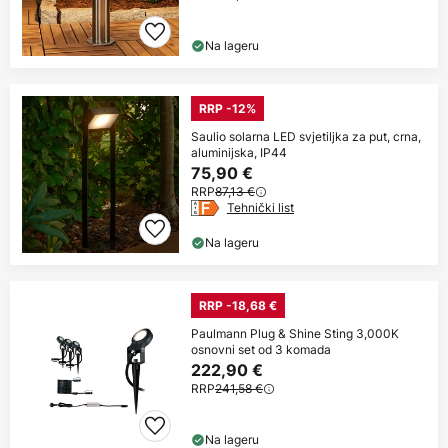
Na lageru
RRP -12%
Saulio solarna LED svjetiljka za put, crna,
aluminijska, IP44
75,90 €
RRP
87,13 €
Tehnički list
Na lageru
RRP -18,68 €
Paulmann Plug & Shine Sting 3,000K
osnovni set od 3 komada
222,90 €
RRP
241,58 €
Na lageru