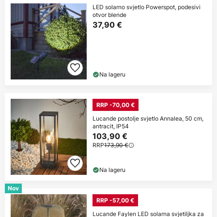
LED solarno svjetlo Powerspot, podesivi
otvor blende
37,90 €
Na lageru
RRP -70,00 €
Lucande postolje svjetlo Annalea, 50 cm,
antracit, IP54
103,90 €
RRP
173,90 €
Na lageru
Nov
RRP -57,00 €
Lucande Faylen LED solarna svjetiljka za