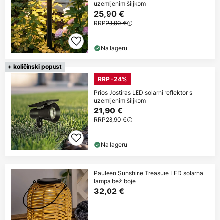
uzemljenim šiljkom
25,90 €
RRP
28,90 €
Na lageru
+ količinski popust
RRP -24%
Prios Jostiras LED solarni reflektor s
uzemljenim šiljkom
21,90 €
RRP
28,90 €
Na lageru
Pauleen Sunshine Treasure LED solarna
lampa bež boje
32,02 €