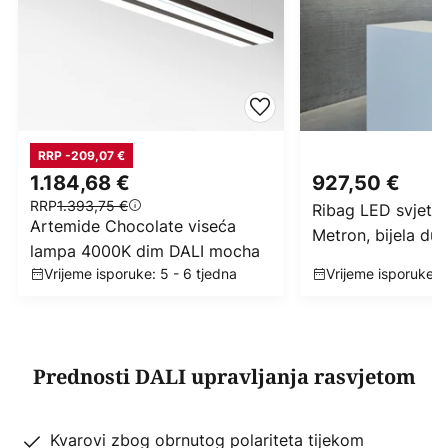
RRP -209,07 €
1.184,68 €
927,50 €
RRP
1.393,75 €
Ribag LED svjetlo
Artemide Chocolate viseća
Metron, bijela du
lampa 4000K dim DALI mocha
3.000 K DALI
Vrijeme isporuke: 5 - 6 tjedna
Vrijeme isporuke: 
Prednosti DALI upravljanja rasvjetom
Kvarovi zbog obrnutog polariteta tijekom