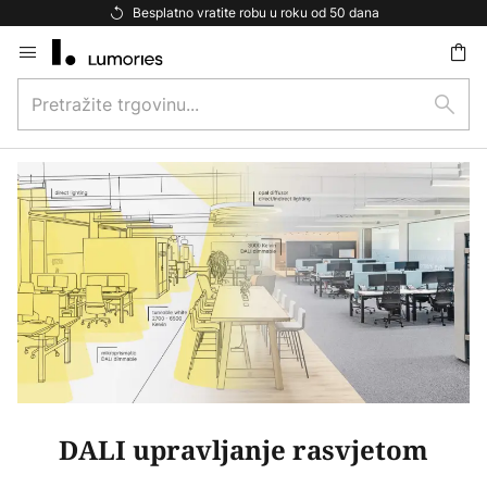
Besplatno vratite robu u roku od 50 dana
Skip
to
Pretražite
Content
traži
trgovinu...
DALI upravljanje rasvjetom