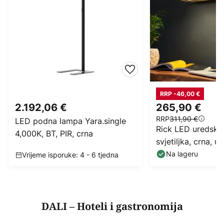
RRP -46,00 €
2.192,06 €
265,90 €
RRP
311,90 €
LED podna lampa Yara.single
Rick LED uredska
4,000K, BT, PIR, crna
svjetiljka, crna, u
bijela
Na lageru
Vrijeme isporuke: 4 - 6 tjedna
DALI – Hoteli i gastronomija