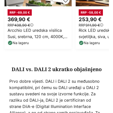
RRP -69,00 €
RRP -58,00 €
369,90 €
253,90 €
RRP
438,90 €
RRP
311,90 €
Arcchio LED uredska visilica
Rick LED uredska
Susi, srebrna, 120 cm, 4000K,
svjetiljka, siva, u
DALI
bijela
Na lageru
Na lageru
DALI vs. DALI 2 ukratko objašnjeno
Prvo dobre vijesti. DALI i DALI 2 su međusobno
kompatibilni, pri čemu su DALI uređaji u DALI 2
sustavu svedeni na svoje izvorne funkcije. Za
razliku od DALI-ja, DALI 2 je certificiran od
strane DiiA-e (Digital Illumination Interface
Alliance), a ne od strane samih proizvođača. To