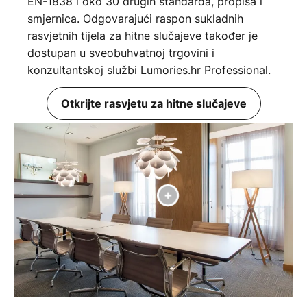
EN-1838 i oko 30 drugih standarda, propisa i
smjernica. Odgovarajući raspon sukladnih
rasvjetnih tijela za hitne slučajeve također je
dostupan u sveobuhvatnoj trgovini i
konzultantskoj službi Lumories.hr Professional.
Otkrijte rasvjetu za hitne slučajeve