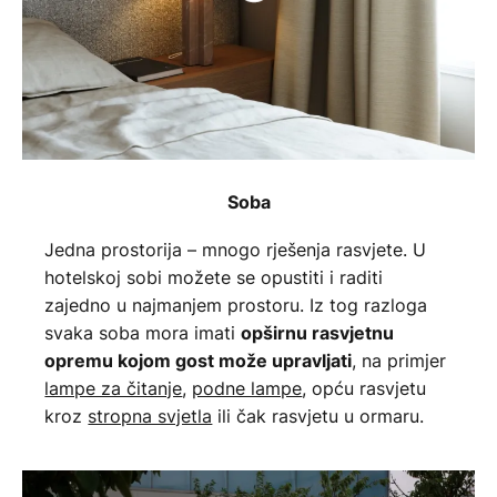
Soba
Jedna prostorija – mnogo rješenja rasvjete. U
hotelskoj sobi možete se opustiti i raditi
zajedno u najmanjem prostoru. Iz tog razloga
svaka soba mora imati
opširnu rasvjetnu
, na primjer
opremu kojom gost može upravljati
lampe za čitanje
,
podne lampe
, opću rasvjetu
kroz
stropna svjetla
ili čak rasvjetu u ormaru.