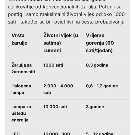
učinkovitije od konvencionalnih žarulja. Potonji su
postigli samo maksimalni životni vijek od oko 1000
sati i također su bili osjetljivi na česta prebacivanja.
Vrsta
Životni vijek (u
Vrijeme
žarulje
satima)
gorenja (60
Lumeni
sati/tjedan)
Žarulja sa
1000 sati
0,3 godine
žarnom niti
Halogena
2.000 - 4.000
0,6 - 1,2 godine
lampa
sati
Lampa za
10 000 sati
3 godine
uštedu
energije
LED
15 000 - 100
5 - 32 godine