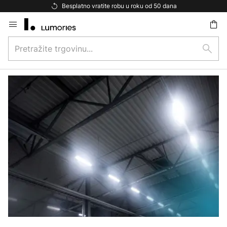
Besplatno vratite robu u roku od 50 dana
Skip
to
Pretražite
Content
traži
trgovinu...