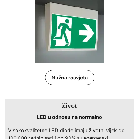
Nužna rasvjeta
život
LED u odnosu na normalno
Visokokvalitetne LED diode imaju životni vijek do
100.000 radnih sati i do 90% su energetski