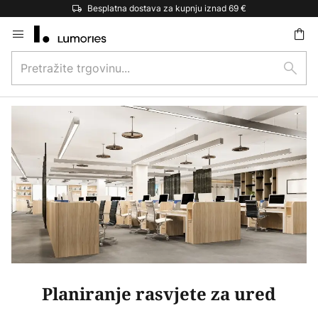
Besplatna dostava za kupnju iznad 69 €
Skip
to
Pretražite
Content
traži
trgovinu...
Planiranje rasvjete za ured