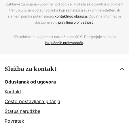
zahtjeve za ocjene kupovine i preporuke. Možete se odjaviti u bilo kojem
trenutku putem odjavnog linka koji se nalazi u svakom newsletteru ili
slanjem poruke putem našeg
kontaktnog obrasca
. Dodatne informacije
dostupne su u
pravilima o privatnosti
.
*Za minimalnu vrijednost narudžbe od 99 €. Primjenjuje se popis
isključenih proizvođača
.
Služba za kontakt
Odustanak od ugovora
Kontakt
Često postavljana pitanja
Status narudžbe
Povratak