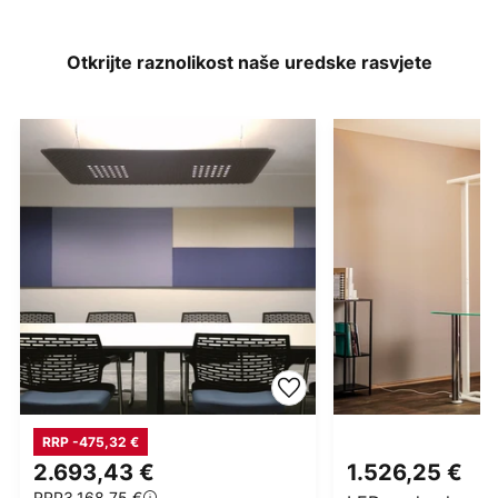
Otkrijte raznolikost naše uredske rasvjete
RRP -475,32 €
2.693,43 €
1.526,25 €
RRP
3.168,75 €