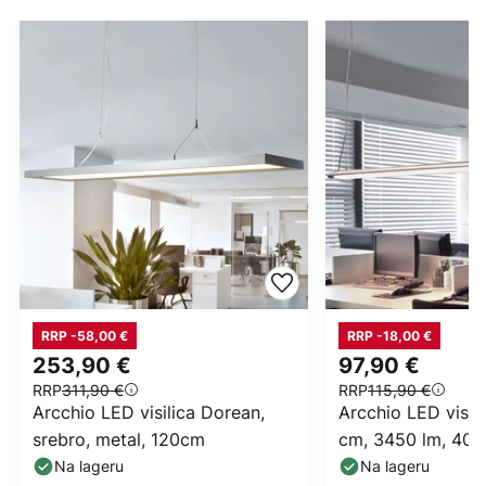
RRP -58,00 €
RRP -18,00 €
253,90 €
97,90 €
RRP
311,90 €
RRP
115,90 €
Arcchio LED visilica Dorean,
Arcchio LED visili
srebro, metal, 120cm
cm, 3450 lm, 400
Na lageru
Na lageru