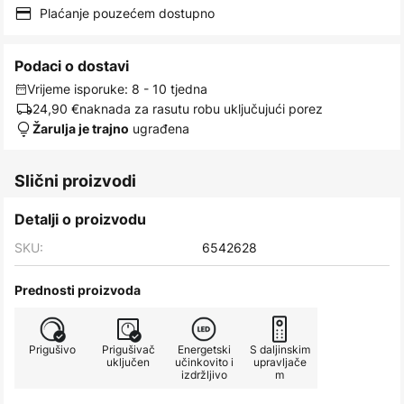
Plaćanje pouzećem dostupno
Podaci o dostavi
Vrijeme isporuke: 8 - 10 tjedna
24,90 €
naknada za rasutu robu uključujući porez
ugrađena
Žarulja je trajno
Slični proizvodi
Detalji o proizvodu
SKU:
6542628
Prednosti proizvoda
Prigušivo
Prigušivač
Energetski
S daljinskim
uključen
učinkovito i
upravljače
izdržljivo
m