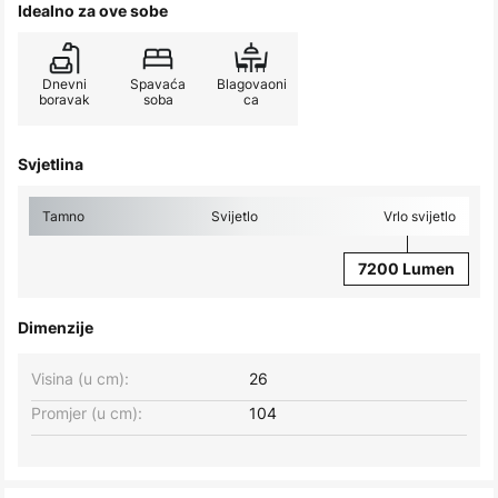
Idealno za ove sobe
Dnevni
Spavaća
Blagovaoni
boravak
soba
ca
Svjetlina
Tamno
Svijetlo
Vrlo svijetlo
7200 Lumen
Dimenzije
Visina (u cm):
26
Promjer (u cm):
104