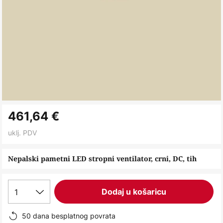
Skip
461,64 €
to
the
uklj. PDV
beginning
of
Nepalski pametni LED stropni ventilator, crni, DC, tih
the
images
1
Dodaj u košaricu
gallery
50 dana besplatnog povrata