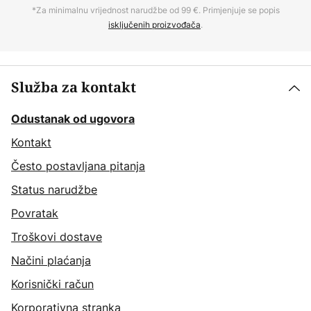
*Za minimalnu vrijednost narudžbe od 99 €. Primjenjuje se popis
isključenih proizvođača
.
Služba za kontakt
Odustanak od ugovora
Kontakt
Često postavljana pitanja
Status narudžbe
Povratak
Troškovi dostave
Načini plaćanja
Korisnički račun
Korporativna stranka