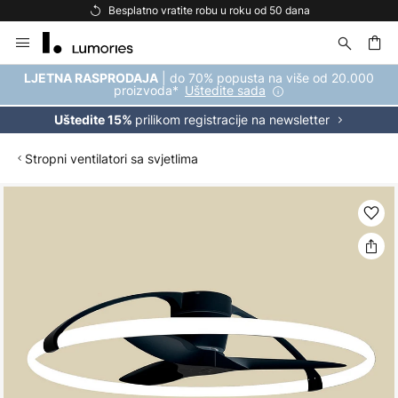
Besplatno vratite robu u roku od 50 dana
Skip
to
Content
| do 70% popusta na više od 20.000
LJETNA RASPRODAJA
proizvoda*
Uštedite sada
prilikom registracije na newsletter
Uštedite 15%
Stropni ventilatori sa svjetlima
Skip
to
the
end
of
the
images
gallery