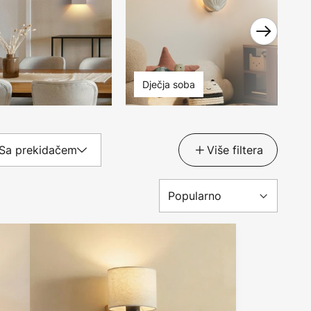
Dječja soba
Sa prekidačem
Više filtera