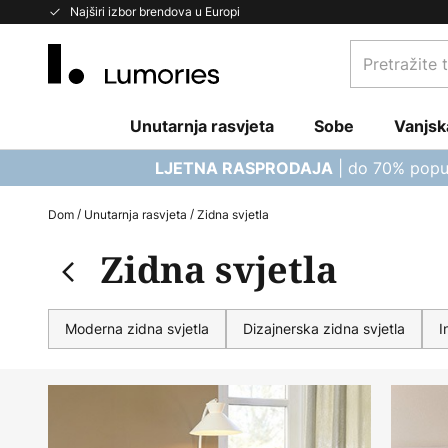
Skip
Najširi izbor brendova u Europi
to
Pretražite
Content
trgovinu...
Unutarnja rasvjeta
Sobe
Vanjsk
| do 70% popu
LJETNA RASPRODAJA
Dom
Unutarnja rasvjeta
Zidna svjetla
Zidna svjetla
Moderna zidna svjetla
Dizajnerska zidna svjetla
I