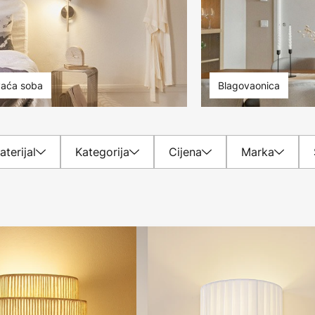
aća soba
Blagovaonica
aterijal
Kategorija
Cijena
Marka