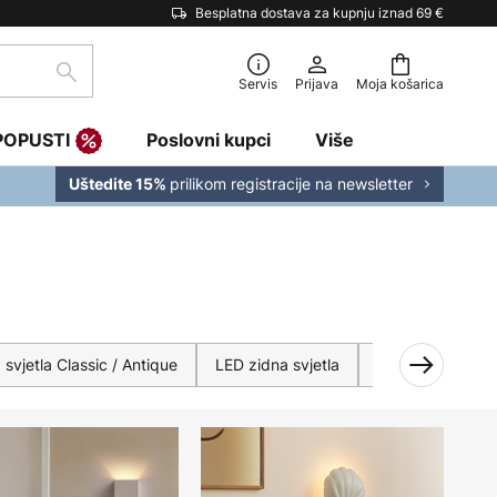
Besplatna dostava za kupnju iznad 69 €
traži
Servis
Prijava
Moja košarica
POPUSTI
Poslovni kupci
Više
prilikom registracije na newsletter
Uštedite 15%
 svjetla Classic / Antique
LED zidna svjetla
Zidna svjetla od