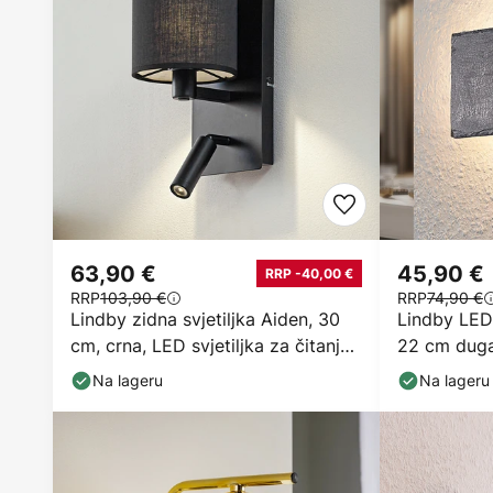
63,90 €
45,90 €
RRP -40,00 €
RRP
103,90 €
RRP
74,90 €
Lindby zidna svjetiljka Aiden, 30
Lindby LED 
cm, crna, LED svjetiljka za čitanje,
22 cm duga,
E14
Na lageru
Na lageru