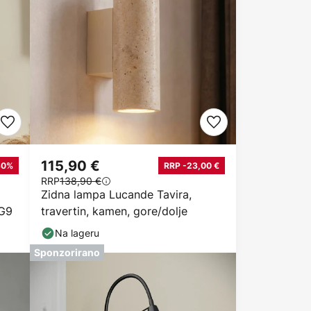
115,90 €
30%
RRP -23,00 €
RRP
138,90 €
Zidna lampa Lucande Tavira,
 G9
travertin, kamen, gore/dolje
Na lageru
Sponzorirano