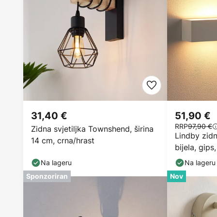
31,40 €
51,90 €
RRP
97,90 €
Zidna svjetiljka Townshend, širina
Lindby zid
14 cm, crna/hrast
bijela, gip
bojanja
Na lageru
Na lageru
Sponzoriran
Nov