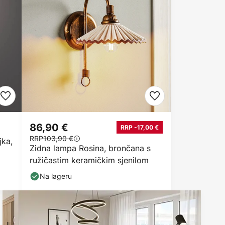
86,90 €
RRP -17,00 €
RRP
103,90 €
jka,
Zidna lampa Rosina, brončana s
ružičastim keramičkim sjenilom
Na lageru