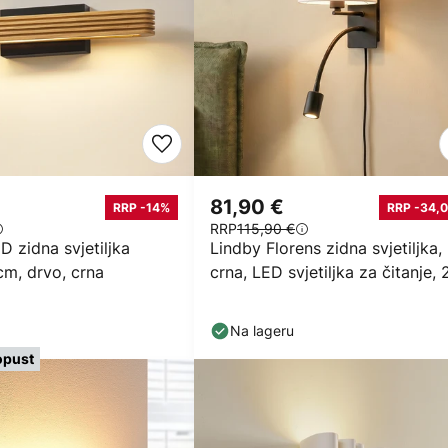
81,90 €
RRP -14%
RRP -34,0
RRP
115,90 €
 zidna svjetiljka
Lindby Florens zidna svjetiljka,
cm, drvo, crna
crna, LED svjetiljka za čitanje, 
cm
Na lageru
opust