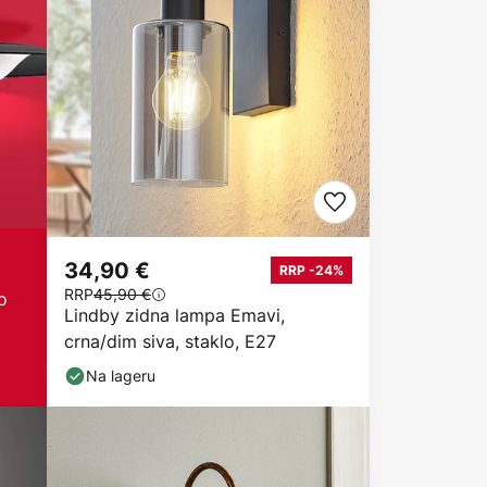
34,90 €
RRP -24%
RRP
45,90 €
o
Lindby zidna lampa Emavi,
crna/dim siva, staklo, E27
Na lageru