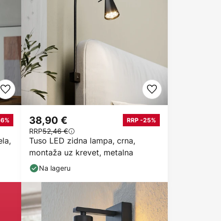
38,90 €
66%
RRP -25%
RRP
52,46 €
la,
Tuso LED zidna lampa, crna,
montaža uz krevet, metalna
Na lageru