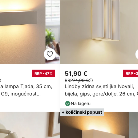
51,90 €
RRP -47%
RRP -
RRP
74,90 €
na lampa Tjada, 35 cm,
Lindby zidna svjetiljka Novali,
s, G9, mogućnost
bijela, gips, gore/dolje, 26 cm,
Na lageru
+ količinski popust