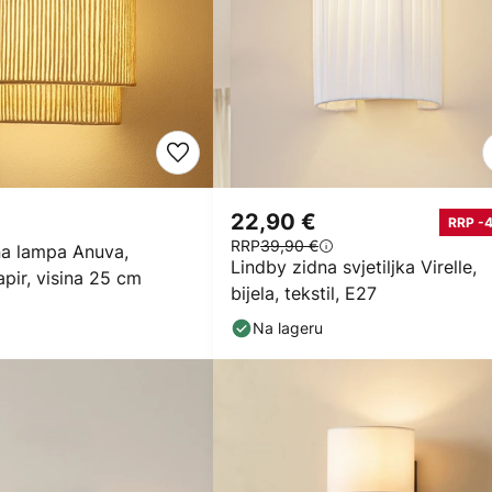
22,90 €
RRP -
RRP
39,90 €
na lampa Anuva,
Lindby zidna svjetiljka Virelle,
apir, visina 25 cm
bijela, tekstil, E27
Na lageru