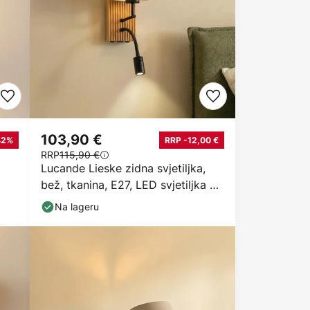
103,90 €
42%
RRP -12,00 €
RRP
115,90 €
Lucande Lieske zidna svjetiljka,
bež, tkanina, E27, LED svjetiljka za
čitanje
Na lageru