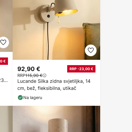
0 €
92,90 €
RRP -23,00 €
RRP
115,90 €
23,5
Lucande Silka zidna svjetiljka, 14
cm, bež, fleksibilna, utikač
Na lageru