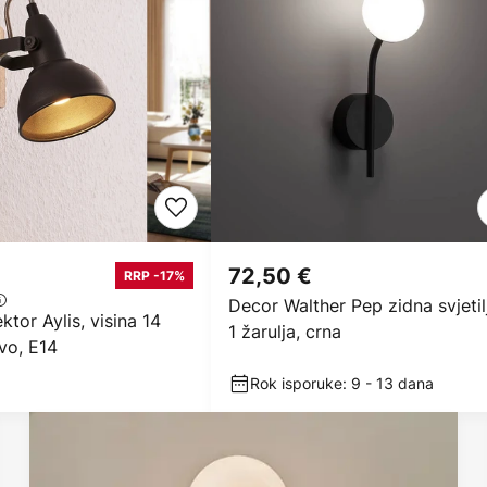
72,50 €
RRP -17%
Decor Walther Pep zidna svjetil
ktor Aylis, visina 14
1 žarulja, crna
rvo, E14
Rok isporuke: 9 - 13 dana