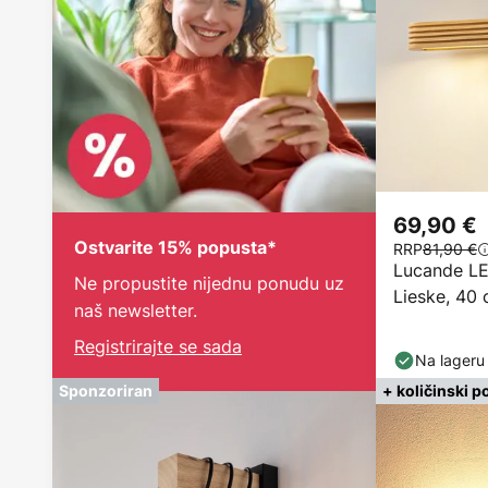
69,90 €
Ostvarite 15% popusta*
RRP
81,90 €
Lucande LED
Ne propustite nijednu ponudu uz
Lieske, 40 
naš newsletter.
Registrirajte se sada
Na lageru
Sponzoriran
+ količinski p