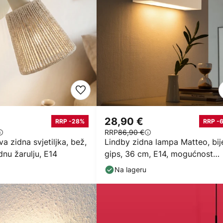
28,90 €
RRP -28%
RRP -
RRP
86,90 €
a zidna svjetiljka, bež,
Lindby zidna lampa Matteo, bije
dnu žarulju, E14
gips, 36 cm, E14, mogućnost
bojanja
Na lageru