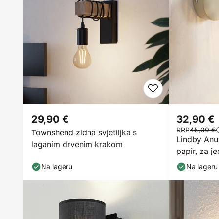
29,90 €
32,90 €
RRP
45,90 €
Townshend zidna svjetiljka s
Lindby Anuv
laganim drvenim krakom
papir, za je
Na lageru
Na lageru