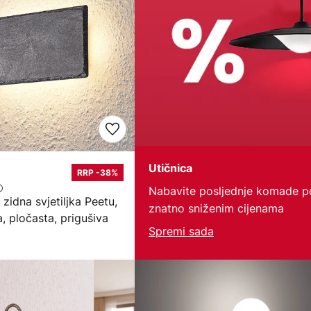
Utičnica
RRP -38%
Nabavite posljednje komade p
zidna svjetiljka Peetu,
znatno sniženim cijenama
 pločasta, prigušiva
Spremi sada