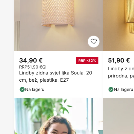
34,90 €
51,90 €
RRP -32%
RRP
51,90 €
Lindby zid
Lindby zidna svjetiljka Soula, 20
prirodna, p
cm, bež, plastika, E27
Na lageru
Na lageru