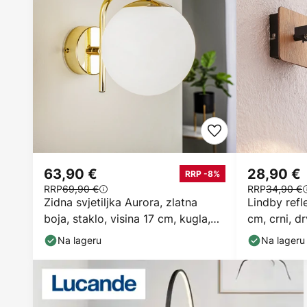
63,90 €
28,90 €
RRP -8%
RRP
69,90 €
RRP
34,90 €
Zidna svjetiljka Aurora, zlatna
Lindby refle
boja, staklo, visina 17 cm, kugla,
cm, crni, d
E14
Na lageru
Na lageru