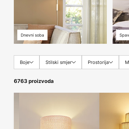
Dnevni soba
Spav
Boje
Stilski smjer
Prostorija
M
6763 proizvoda