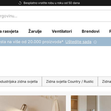
Besplatno vratite robu u roku od 50 dana
a rasvjeta
Žarulje
Ventilatori
Brendovi
sta na više od 20.000 proizvoda*
Uštedite sada
ndustrijska zidna svjetla
Zidna svjetla Country / Rustic
Zidna