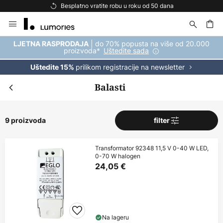
Besplatno vratite robu u roku od 50 dana
Skip
to
Content
| do 70% popusta na više od 20.000
LJETNA RASPRODAJA
proizvoda*
Uštedite sada
prilikom registracije na newsletter
Uštedite 15%
Balasti
9 proizvoda
filter
Transformator 92348 11,5 V 0-40 W LED,
0-70 W halogen
24,05 €
Na lageru