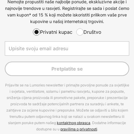
Nemojte propustiti naše najbolje ponude, ekskluzivne akcije i
najnovije trendove u rasvjeti. Registrirajte se sada i poslat ćemo
vam kupon* od 15 % koji možete iskoristiti prilikom vaše prve
kupovine u našoj internetskoj trgovini.
Privatni kupac
Društvo
Pretplatite se
Prijavite se na Lumories newsletter i primajte povoljne ponude za svjetiljke
i svjetala, ventilatore, solarnu i pametnu rasvjetu, kupone za popuste,
sniženja cijena proizvoda ili promotivne pakete, preporuke i prezentacije
proizvoda te sadržaje potencijalnih partnera za suradnju i ankete, te
zahtjeve za ocjene kupovine i preporuke. Možete se odjaviti u bilo kojem
trenutku putem odjavnog linka koji se nalazi u svakom newsletteru ili
slanjem poruke putem našeg
kontaktnog obrasca
. Dodatne informacije
dostupne su u
pravilima o privatnosti
.