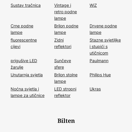
Sustav tračnica
Vintage i
WiZ
retro podne
lampe
Crne podne
Brilon podne
Drvene podne
lampe
lampe
lampe
fluorescentne
Zidni
Stazne svjetiljke
cijevi
reflektori
i stupići s
utičnicom
prigušive LED
Sunčeve
Paulmann
žarulje
sfere
Unutarnja svjetla
Brilon stolne
Philips Hue
lampe
Noćna svjetla i
LED stropni
Ukras
lampe za utičnice
reflektor
Bilten