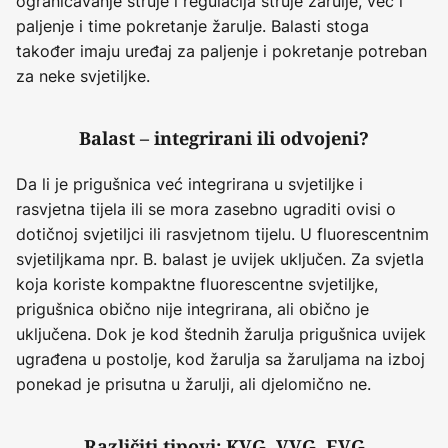
ograničavanje struje i regulacija struje žarulje, već i
paljenje i time pokretanje žarulje. Balasti stoga
također imaju uređaj za paljenje i pokretanje potreban
za neke svjetiljke.
Balast – integrirani ili odvojeni?
Da li je prigušnica već integrirana u svjetiljke i
rasvjetna tijela ili se mora zasebno ugraditi ovisi o
dotičnoj svjetiljci ili rasvjetnom tijelu. U fluorescentnim
svjetiljkama npr. B. balast je uvijek uključen. Za svjetla
koja koriste kompaktne fluorescentne svjetiljke,
prigušnica obično nije integrirana, ali obično je
uključena. Dok je kod štednih žarulja prigušnica uvijek
ugrađena u postolje, kod žarulja sa žaruljama na izboj
ponekad je prisutna u žarulji, ali djelomično ne.
Različiti tipovi: KVG, VVG, EVG