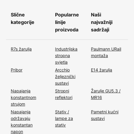
Slične
Popularne
Naši
kategorije
linije
najvažniji
proizvoda
sadržaji
R7s žarulja
Industrijska
Paulmann URail
stropna
montaža
svjetla
Pribor
Arcchio
E14 žarulja
željeznički
sustavi
Napajanja
Stropni
Žarulje GU5.3 /
konstantnom
reflektori
MR16
strujom
Napajanja
Stativ /
Pametni kućni
održavaju
lampe za
sustavi
konstantan
stativ
napon