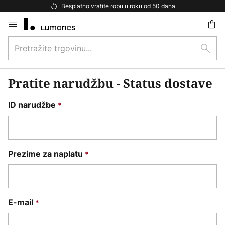
Besplatno vratite robu u roku od 50 dana
Skip
to
Pretražite
Content
traži
trgovinu...
Pratite narudžbu - Status dostave
ID narudžbe
Prezime za naplatu
E-mail