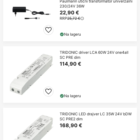
Paulmann utični transformator univerzalni
230/24V 36W
22,90 €
RRP
25,72 €
Na lageru
TRIDONIC driver LCA 60W 24V one4all
SC PRE dim
114,90 €
Na lageru
TRIDONIC LED drajver LC 35W 24V bDW
SC PRE2 dim
168,90 €