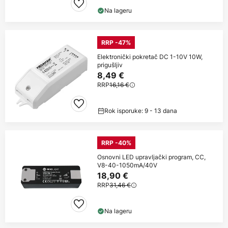
Na lageru
RRP -47%
Elektronički pokretač DC 1-10V 10W,
prigušljiv
8,49 €
RRP
16,16 €
Rok isporuke: 9 - 13 dana
RRP -40%
Osnovni LED upravljački program, CC,
V8-40-1050mA/40V
18,90 €
RRP
31,46 €
Na lageru