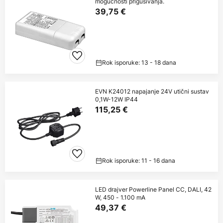
mogućnosti prigušivanja.
39,75 €
Rok isporuke: 13 - 18 dana
EVN K24012 napajanje 24V utični sustav
0,1W-12W IP44
115,25 €
Rok isporuke: 11 - 16 dana
LED drajver Powerline Panel CC, DALI, 42
W, 450 - 1.100 mA
49,37 €