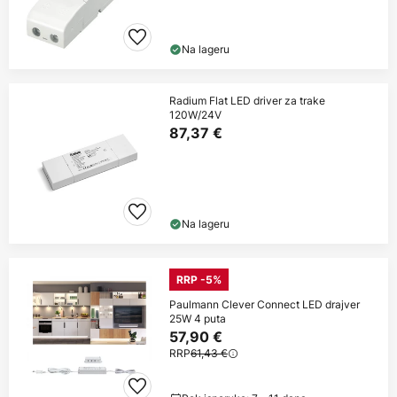
Na lageru
Radium Flat LED driver za trake
120W/24V
87,37 €
Na lageru
RRP -5%
Paulmann Clever Connect LED drajver
25W 4 puta
57,90 €
RRP
61,43 €