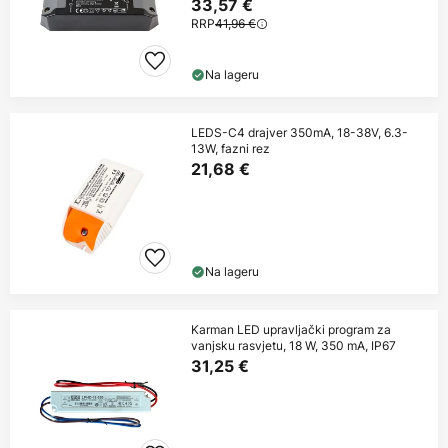
33,57 €
RRP
41,96 €
Na lageru
LEDS-C4 drajver 350mA, 18-38V, 6.3-
13W, fazni rez
21,68 €
Na lageru
Karman LED upravljački program za
vanjsku rasvjetu, 18 W, 350 mA, IP67
31,25 €