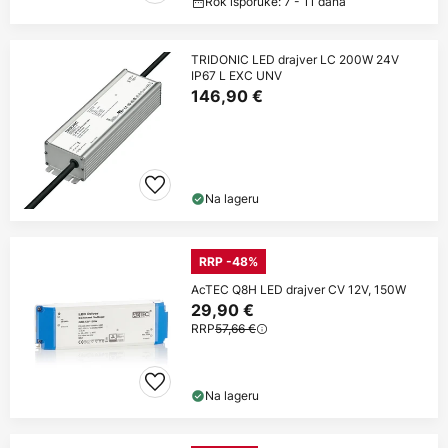
Rok isporuke: 7 - 11 dana
TRIDONIC LED drajver LC 200W 24V
IP67 L EXC UNV
146,90 €
Na lageru
RRP -48%
AcTEC Q8H LED drajver CV 12V, 150W
29,90 €
RRP
57,66 €
Na lageru