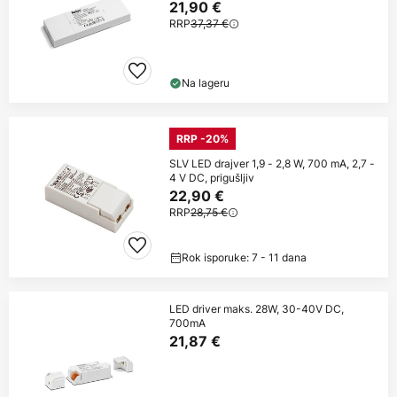
21,90 €
RRP
37,37 €
Na lageru
RRP -20%
SLV LED drajver 1,9 - 2,8 W, 700 mA, 2,7 -
4 V DC, prigušljiv
22,90 €
RRP
28,75 €
Rok isporuke: 7 - 11 dana
LED driver maks. 28W, 30-40V DC,
700mA
21,87 €