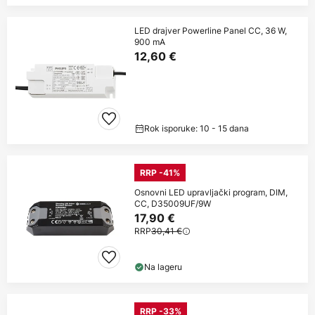
LED drajver Powerline Panel CC, 36 W,
900 mA
12,60 €
Rok isporuke: 10 - 15 dana
RRP -41%
Osnovni LED upravljački program, DIM,
CC, D35009UF/9W
17,90 €
RRP
30,41 €
Na lageru
RRP -33%