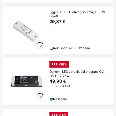
Egger DLS LED driver, 350 mA, 1-15 W,
on/off
29,87 €
Rok isporuke: 8 - 12 dana
RRP -36%
Osnovni LED upravljački program, CV,
Q8H-24-75W
49,90 €
RRP
78,73 €
Na lageru
RRP -19%