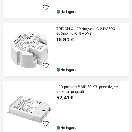
Na lageru
TRIDONIC LED drajver LC 24W 500-
600mA flexC R ADV2
15,90 €
Na lageru
LED pretvarač MP 50 K3, podesiv, ne
može se prigušiti
52,41 €
Na lageru