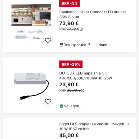
RRP -5%
Paulmann Clever Connect LED drajver
36W 8 puta
73,90 €
RRP
77,72 €
Rok isporuke: 7 - 11 dana
RRP -29%
DOTLUX LED napajanje CC
400/500/600/700mA 16-28W
23,90 €
RRP
33,73 €
Na lageru
Egger DLS drajver za vanjsku rasvjetu, 1-
18 W, IP67 zaštita
45,00 €