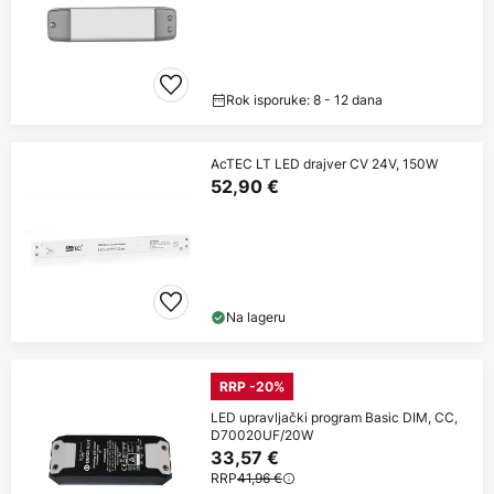
Rok isporuke: 8 - 12 dana
AcTEC LT LED drajver CV 24V, 150W
52,90 €
Na lageru
RRP -20%
LED upravljački program Basic DIM, CC,
D70020UF/20W
33,57 €
RRP
41,96 €