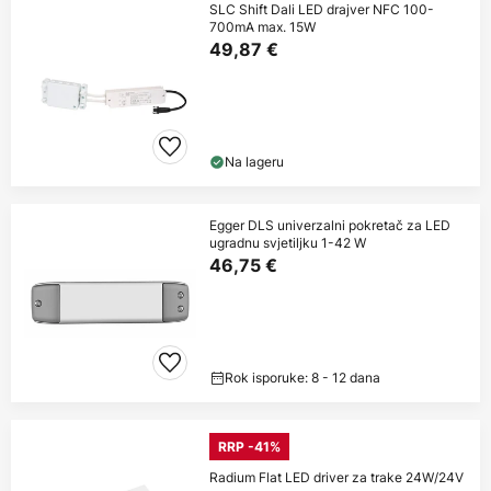
SLC Shift Dali LED drajver NFC 100-
700mA max. 15W
49,87 €
Na lageru
Egger DLS univerzalni pokretač za LED
ugradnu svjetiljku 1-42 W
46,75 €
Rok isporuke: 8 - 12 dana
RRP -41%
Radium Flat LED driver za trake 24W/24V