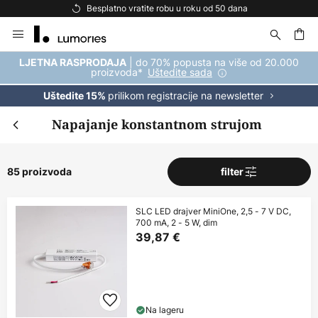
Besplatna dostava za kupnju iznad 69 €
Skip
to
Content
| do 70% popusta na više od 20.000
LJETNA RASPRODAJA
proizvoda*
Uštedite sada
prilikom registracije na newsletter
Uštedite 15%
Napajanje konstantnom strujom
85 proizvoda
filter
SLC LED drajver MiniOne, 2,5 - 7 V DC,
700 mA, 2 - 5 W, dim
39,87 €
Na lageru