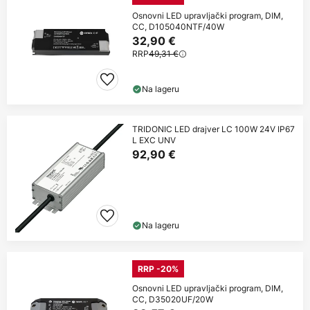
Osnovni LED upravljački program, DIM,
CC, D105040NTF/40W
32,90 €
RRP
49,31 €
Na lageru
TRIDONIC LED drajver LC 100W 24V IP67
L EXC UNV
92,90 €
Na lageru
RRP -20%
Osnovni LED upravljački program, DIM,
CC, D35020UF/20W