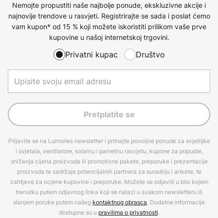
Nemojte propustiti naše najbolje ponude, ekskluzivne akcije i
najnovije trendove u rasvjeti. Registrirajte se sada i poslat ćemo
vam kupon* od 15 % koji možete iskoristiti prilikom vaše prve
kupovine u našoj internetskoj trgovini.
Privatni kupac
Društvo
Pretplatite se
Prijavite se na Lumories newsletter i primajte povoljne ponude za svjetiljke
i svjetala, ventilatore, solarnu i pametnu rasvjetu, kupone za popuste,
sniženja cijena proizvoda ili promotivne pakete, preporuke i prezentacije
proizvoda te sadržaje potencijalnih partnera za suradnju i ankete, te
zahtjeve za ocjene kupovine i preporuke. Možete se odjaviti u bilo kojem
trenutku putem odjavnog linka koji se nalazi u svakom newsletteru ili
slanjem poruke putem našeg
kontaktnog obrasca
. Dodatne informacije
dostupne su u
pravilima o privatnosti
.