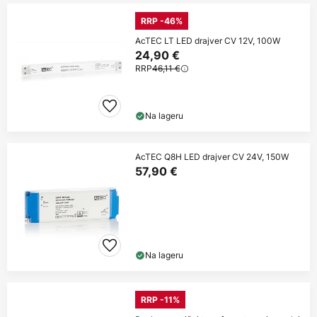
RRP -46%
AcTEC LT LED drajver CV 12V, 100W
24,90 €
RRP
46,11 €
Na lageru
AcTEC Q8H LED drajver CV 24V, 150W
57,90 €
Na lageru
RRP -11%