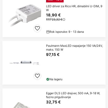
LED driver za Rico HR, dimabilni U-DIM, 9
W
18,90 €
RRP
23,32 €
Rok isporuke: 9 - 13 dana
Paulmann MaxLED napajanje 150 VA/24V,
maks. 150 W
97,15 €
Na lageru
Egger DLS LED drajver, 500 mA, 9-18 W,
fazno prigušivanje
32,75 €