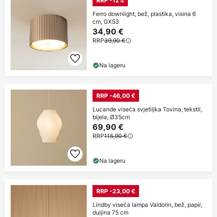
RRP -12%
Ferro downlight, bež, plastika, visina 6
cm, GX53
34,90 €
RRP
39,90 €
Na lageru
RRP -46,00 €
Lucande viseća svjetiljka Tovina, tekstil,
bijela, Ø35cm
69,90 €
RRP
115,90 €
Na lageru
RRP -23,00 €
Lindby viseća lampa Valdorin, bež, papir,
duljina 75 cm