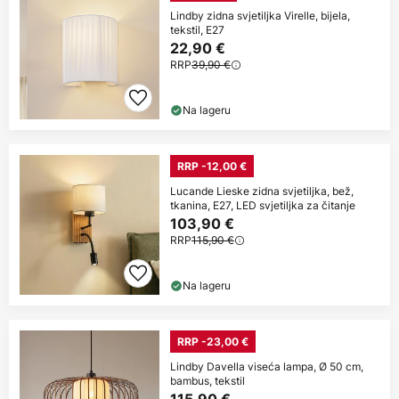
Lindby zidna svjetiljka Virelle, bijela,
tekstil, E27
22,90 €
RRP
39,90 €
Na lageru
RRP -12,00 €
Lucande Lieske zidna svjetiljka, bež,
tkanina, E27, LED svjetiljka za čitanje
103,90 €
RRP
115,90 €
Na lageru
RRP -23,00 €
Lindby Davella viseća lampa, Ø 50 cm,
bambus, tekstil