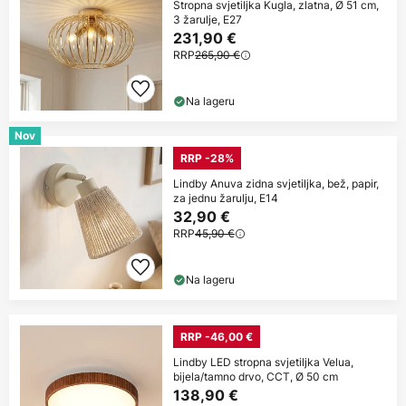
Stropna svjetiljka Kugla, zlatna, Ø 51 cm,
3 žarulje, E27
231,90 €
RRP
265,90 €
Na lageru
Nov
RRP -28%
Lindby Anuva zidna svjetiljka, bež, papir,
za jednu žarulju, E14
32,90 €
RRP
45,90 €
Na lageru
RRP -46,00 €
Lindby LED stropna svjetiljka Velua,
bijela/tamno drvo, CCT, Ø 50 cm
138,90 €