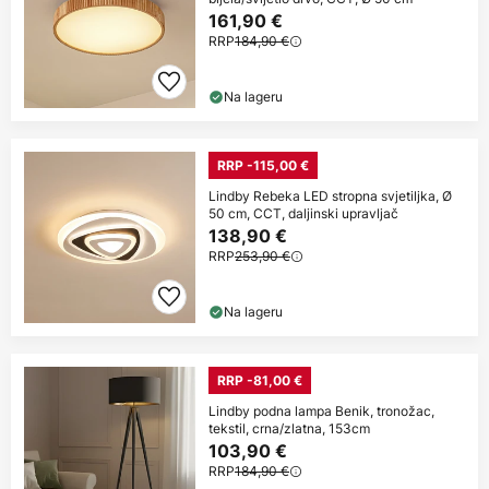
161,90 €
RRP
184,90 €
Na lageru
RRP -115,00 €
Lindby Rebeka LED stropna svjetiljka, Ø
50 cm, CCT, daljinski upravljač
138,90 €
RRP
253,90 €
Na lageru
RRP -81,00 €
Lindby podna lampa Benik, tronožac,
tekstil, crna/zlatna, 153cm
103,90 €
RRP
184,90 €