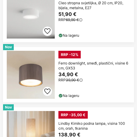
Cleo stropna svjetiljka, Ø 20 cm, IP20,
bijela, metalna, E27
51,90 €
RRP
69,90 €
Na lageru
Nov
RRP -12%
Ferro downlight, smeđi, plastični, visine 6
cm, GX53
34,90 €
RRP
39,90 €
Na lageru
Nov
RRP -35,00 €
Lindby Kimiko podna lampa, visina 100
cm, orah, tkanina
138,90 €