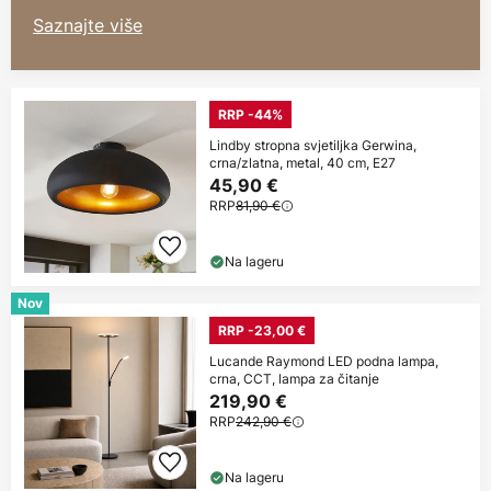
Saznajte više
RRP -44%
Lindby stropna svjetiljka Gerwina,
crna/zlatna, metal, 40 cm, E27
45,90 €
RRP
81,90 €
Na lageru
Nov
RRP -23,00 €
Lucande Raymond LED podna lampa,
crna, CCT, lampa za čitanje
219,90 €
RRP
242,90 €
Na lageru