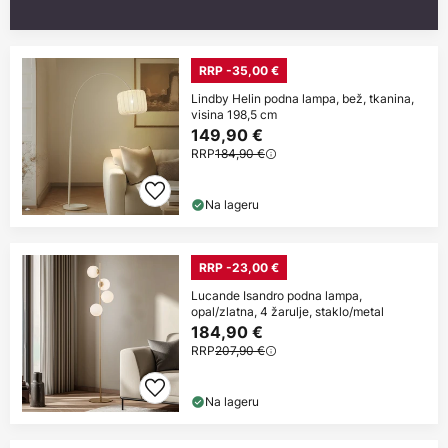
RRP -35,00 €
Lindby Helin podna lampa, bež, tkanina,
visina 198,5 cm
149,90 €
RRP
184,90 €
Na lageru
RRP -23,00 €
Lucande Isandro podna lampa,
opal/zlatna, 4 žarulje, staklo/metal
184,90 €
RRP
207,90 €
Na lageru