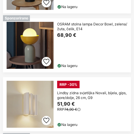
Na lageru
Sponzorirano
OSRAM stolna lampa Decor Bowl, zelena/
žuta, čelik, E14
68,90 €
Na lageru
RRP -30%
Lindby zidna svjetiljka Novali, bijela, gips,
gore/dolje, 26 cm, G9
51,90 €
RRP
74,90 €
Na lageru