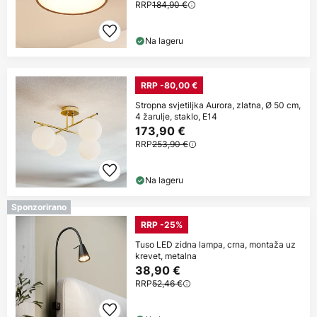
RRP
184,90 €
Na lageru
RRP -80,00 €
Stropna svjetiljka Aurora, zlatna, Ø 50 cm,
4 žarulje, staklo, E14
173,90 €
RRP
253,90 €
Na lageru
Sponzorirano
RRP -25%
Tuso LED zidna lampa, crna, montaža uz
krevet, metalna
38,90 €
RRP
52,46 €