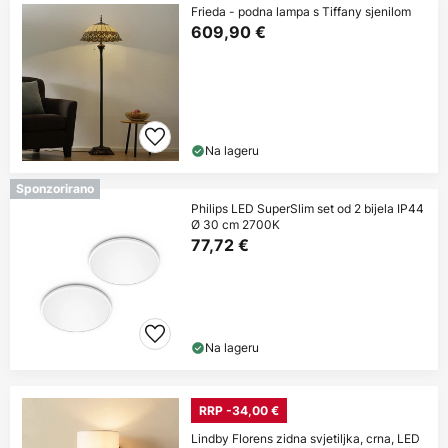
Frieda - podna lampa s Tiffany sjenilom
609,90 €
Na lageru
Sponzorirano
Philips LED SuperSlim set od 2 bijela IP44
Ø 30 cm 2700K
77,72 €
Na lageru
RRP -34,00 €
Lindby Florens zidna svjetiljka, crna, LED