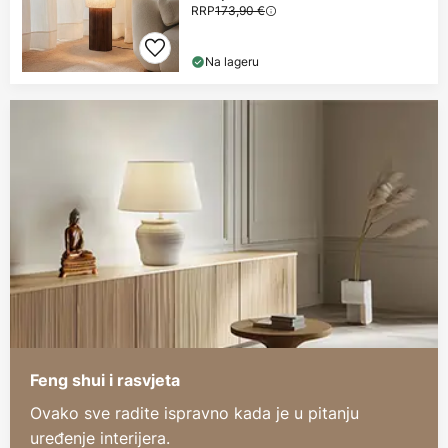
RRP
173,90 €
Na lageru
Feng shui i rasvjeta
Ovako sve radite ispravno kada je u pitanju
uređenje interijera.