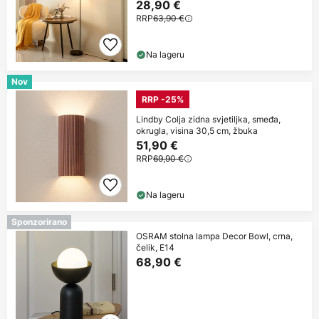
28,90 €
RRP
63,90 €
Na lageru
Nov
RRP -25%
Lindby Colja zidna svjetiljka, smeđa,
okrugla, visina 30,5 cm, žbuka
51,90 €
RRP
69,90 €
Na lageru
Sponzorirano
OSRAM stolna lampa Decor Bowl, crna,
čelik, E14
68,90 €