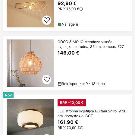
92,90 €
RRP
115,90 €
Na lageru
GOOD & MOJO Mendoza viseća
svjetiljka, prirodna, 35 cm, bambus, E27
146,00 €
Rok isporuke: 9 - 13 dana
Nov
RRP -12,00 €
LED stropna svjetiljka Quitani Shiro, Ø 28
cm, drvo/staklo, CCT
161,90 €
RRP
173,90 €