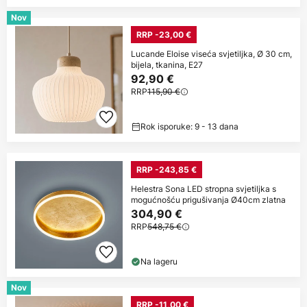
Nov
RRP -23,00 €
Lucande Eloise viseća svjetiljka, Ø 30 cm,
bijela, tkanina, E27
92,90 €
RRP
115,90 €
Rok isporuke: 9 - 13 dana
RRP -243,85 €
Helestra Sona LED stropna svjetiljka s
mogućnošću prigušivanja Ø40cm zlatna
304,90 €
RRP
548,75 €
Na lageru
Nov
RRP -11,00 €