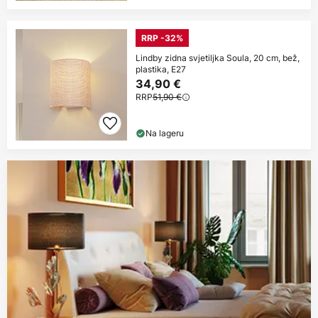
RRP -32%
Lindby zidna svjetiljka Soula, 20 cm, bež,
plastika, E27
34,90 €
RRP
51,90 €
Na lageru