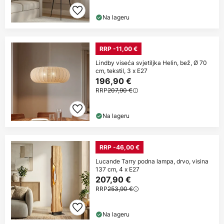
Na lageru
RRP -11,00 €
Lindby viseća svjetiljka Helin, bež, Ø 70
cm, tekstil, 3 x E27
196,90 €
RRP
207,90 €
Na lageru
RRP -46,00 €
Lucande Tarry podna lampa, drvo, visina
137 cm, 4 x E27
207,90 €
RRP
253,90 €
Na lageru