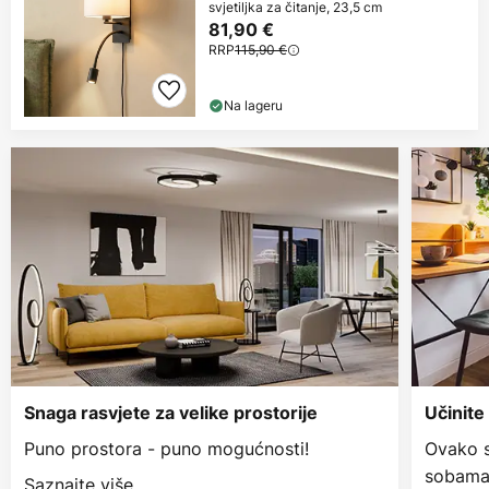
svjetiljka za čitanje, 23,5 cm
81,90 €
RRP
115,90 €
Na lageru
Snaga rasvjete za velike prostorije
Učinite
Puno prostora - puno mogućnosti!
Ovako s
sobama
Saznajte više