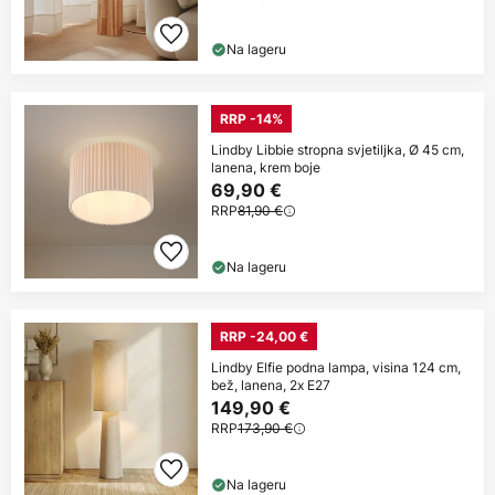
Na lageru
RRP -14%
Lindby Libbie stropna svjetiljka, Ø 45 cm,
lanena, krem boje
69,90 €
RRP
81,90 €
Na lageru
RRP -24,00 €
Lindby Elfie podna lampa, visina 124 cm,
bež, lanena, 2x E27
149,90 €
RRP
173,90 €
Na lageru