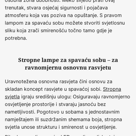
osobna zona udobnosti. Meko svjetlo prati ovaj
trenutak, stvara osjećaj sigurnosti i pojačava
atmosferu koja vas poziva na opuštanje. S pravom
lampom za spavaću sobu možete stvoriti svjetlosnu
sliku koja zrači smirenošću točno tamo gdje je
potrebna.
Stropne lampe za spavaću sobu – za
ravnomjernu osnovnu rasvjetu
Uravnotežena osnovna rasvjeta čini osnovu za
skladan koncept rasvjete u spavaćoj sobi.
Stropna
svjetla
igraju središnju ulogu: Osiguravaju ravnomjerno
osvjetljenje prostorije i stvaraju jasnoću bez
nametljivosti. Pogotovo u sobama s jednostavnim
namještajem ili suzdržanim shemama boja, stropna
svjetla unose strukturu i smirenost u osvjetljenje.