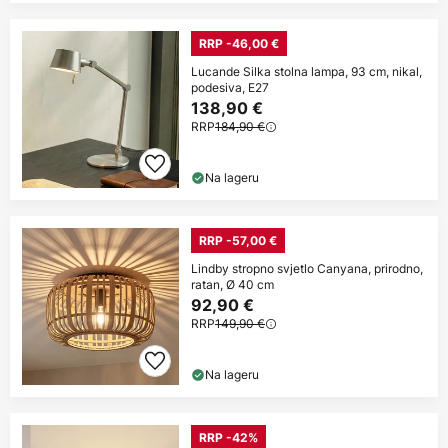
RRP -46,00 €
Lucande Silka stolna lampa, 93 cm, nikal,
podesiva, E27
138,90 €
RRP
184,90 €
Na lageru
RRP -57,00 €
Lindby stropno svjetlo Canyana, prirodno,
ratan, Ø 40 cm
92,90 €
RRP
149,90 €
Na lageru
RRP -42%