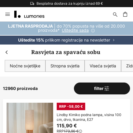
Besplatna dostava za kupnju iznad 69 €
Skip
to
Content
| do 70% popusta na više od 20.000
LJETNA RASPRODAJA
proizvoda*
Uštedite sada
prilikom registracije na newsletter
Uštedite 15%
Rasvjeta za spavaću sobu
Noćne svjetiljke
Stropna svjetla
Viseća svjetla
Zid
12960 proizvoda
filter
RRP -58,00 €
Lindby Kimiko podna lampa, visina 100
cm, drvo, tkanina, E27
115,90 €
RRP
173,90 €