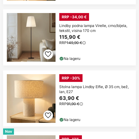
RRP -34,00 €
Lindby podna lampa Virelle, crno/bijela,
tekstil, visina 170 cm
115,90 €
RRP
149,90 €
Na lageru
RRP -30%
Stolna lampa Lindby Elfie, Ø 35 cm, bež,
lan, E27
63,90 €
RRP
91,90 €
Na lageru
Nov