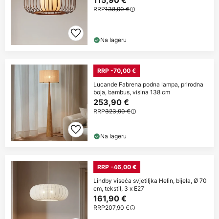
115,90 €
RRP
138,90 €
Na lageru
RRP -70,00 €
Lucande Fabrena podna lampa, prirodna
boja, bambus, visina 138 cm
253,90 €
RRP
323,90 €
Na lageru
RRP -46,00 €
Lindby viseća svjetiljka Helin, bijela, Ø 70
cm, tekstil, 3 x E27
161,90 €
RRP
207,90 €