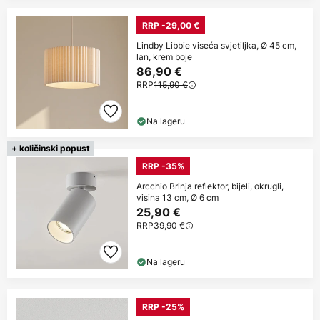
RRP -29,00 €
Lindby Libbie viseća svjetiljka, Ø 45 cm,
lan, krem boje
86,90 €
RRP
115,90 €
Na lageru
+ količinski popust
RRP -35%
Arcchio Brinja reflektor, bijeli, okrugli,
visina 13 cm, Ø 6 cm
25,90 €
RRP
39,90 €
Na lageru
RRP -25%