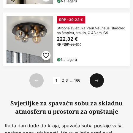
Na lageru
RRP -39,23 €
Stropna svjetiljka Paul Neuhaus, sladoled
na štapiću, staklo, Ø 48 cm, G9
222,32 €
RRP
261,55 €
Na lageru
Stranica
1
2
3
...
166
Prethodno
Sljedeći
Svjetiljke za spavaću sobu za skladnu
atmosferu u prostoru za opuštanje
Kada dan dođe do kraja, spavaća soba postaje vaša