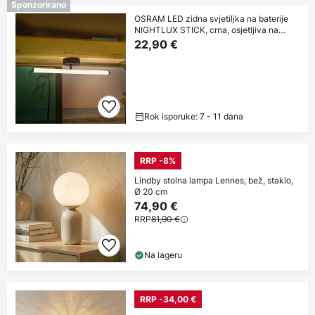
Sponzorirano
OSRAM LED zidna svjetiljka na baterije
NIGHTLUX STICK, crna, osjetljiva na
dodir
22,90 €
Rok isporuke: 7 - 11 dana
RRP -8%
Lindby stolna lampa Lennes, bež, staklo,
Ø 20 cm
74,90 €
RRP
81,90 €
Na lageru
RRP -34,00 €