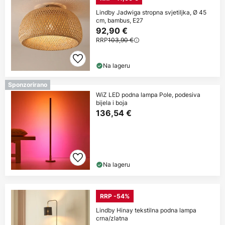
Lindby Jadwiga stropna svjetiljka, Ø 45
cm, bambus, E27
92,90 €
RRP
103,90 €
Na lageru
Sponzorirano
WiZ LED podna lampa Pole, podesiva
bijela i boja
136,54 €
Na lageru
RRP -54%
Lindby Hinay tekstilna podna lampa
crna/zlatna