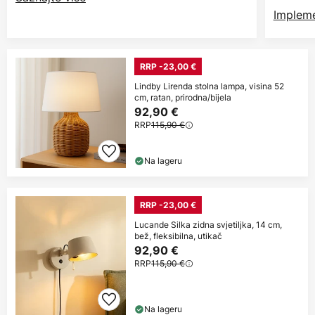
Impleme
RRP -23,00 €
Lindby Lirenda stolna lampa, visina 52
cm, ratan, prirodna/bijela
92,90 €
RRP
115,90 €
Na lageru
RRP -23,00 €
Lucande Silka zidna svjetiljka, 14 cm,
bež, fleksibilna, utikač
92,90 €
RRP
115,90 €
Na lageru