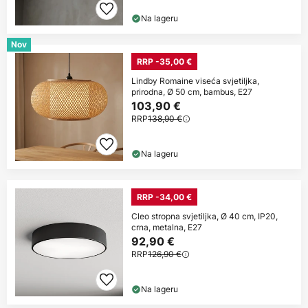
Na lageru
Nov
RRP -35,00 €
Lindby Romaine viseća svjetiljka,
prirodna, Ø 50 cm, bambus, E27
103,90 €
RRP
138,90 €
Na lageru
RRP -34,00 €
Cleo stropna svjetiljka, Ø 40 cm, IP20,
crna, metalna, E27
92,90 €
RRP
126,90 €
Na lageru