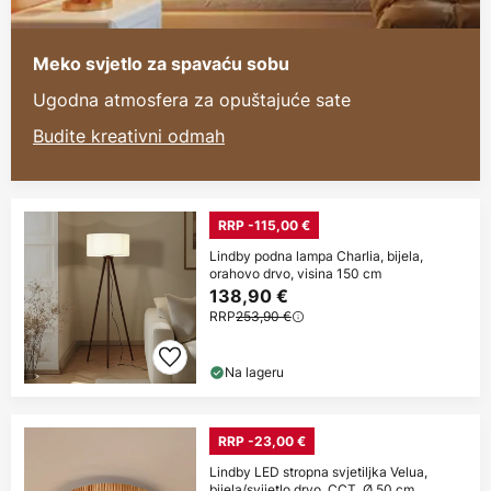
Meko svjetlo za spavaću sobu
Ugodna atmosfera za opuštajuće sate
Budite kreativni odmah
RRP -115,00 €
Lindby podna lampa Charlia, bijela,
orahovo drvo, visina 150 cm
138,90 €
RRP
253,90 €
Na lageru
RRP -23,00 €
Lindby LED stropna svjetiljka Velua,
bijela/svijetlo drvo, CCT, Ø 50 cm