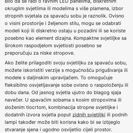
Bilo da se radi o ravnim LED panelima, diskretnim
okruglim svjetlima ili modelima s više plamena, izbor
stropnih svjetala za spavaću sobu je raznolik. Ovisno
o visini prostorije i željenom stilu, mogu se odabrati
modeli koji ili diskretno ostaju u pozadini ili se koriste
posebno kao element dizajna. Kompaktne svjetiljke sa
širokom raspodjelom svjetlosti posebno se
preporučuju za niske stropove.
Ako želite prilagoditi svoju svjetiljku za spavaću sobu,
možete iskoristiti verzije s mogućnošću prigušivanja ili
modele s daljinskim upravljačem. To omogućuje
fleksibilno osvjetljavanje sobe ovisno o raspoloženju ili
dobu dana. Od jasnog svjetla ujutro do blagog sjaja
navečer. U spavaćim sobama s kosim stropovima ili
složenim tlocrtom, kombinacija stropne svjetiljke i
dodatnih izvora svjetla poput
zidnih svjetiljki
ili podnih
lampi također može biti korisna kako bi se izbjeglo
stvaranje sjena i ugodno osvijetlio cijeli prostor.