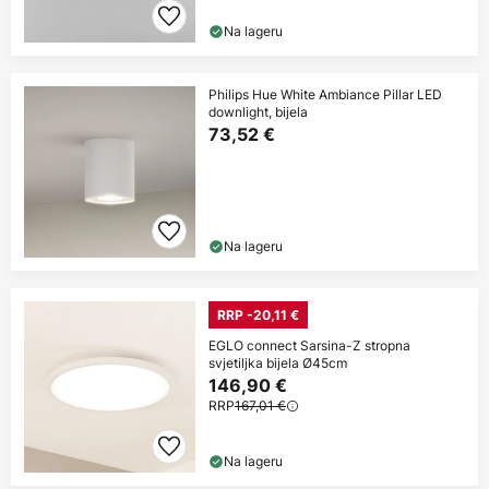
Na lageru
Philips Hue White Ambiance Pillar LED
downlight, bijela
73,52 €
Na lageru
RRP -20,11 €
EGLO connect Sarsina-Z stropna
svjetiljka bijela Ø45cm
146,90 €
RRP
167,01 €
Na lageru