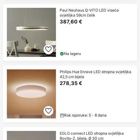
Paul Neuhaus Q-VITO LED viseća
svjetiljka 59cm čelik
387,60 €
Na lageru
Philips Hue Enrave LED stropna svjetiljka
42,5 cm bijela
278,35 €
Rok isporuke: 5 - 8 dana
EGLO connect LED stropna svjetiljka
Rovito-Z, bijela, Ø 30 cm