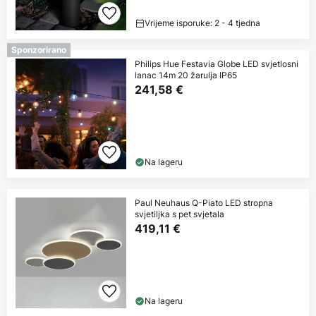
Vrijeme isporuke: 2 - 4 tjedna
Sponzorirano
Philips Hue Festavia Globe LED svjetlosni
lanac 14m 20 žarulja IP65
241,58 €
Na lageru
Paul Neuhaus Q-Piato LED stropna
svjetiljka s pet svjetala
419,11 €
Na lageru