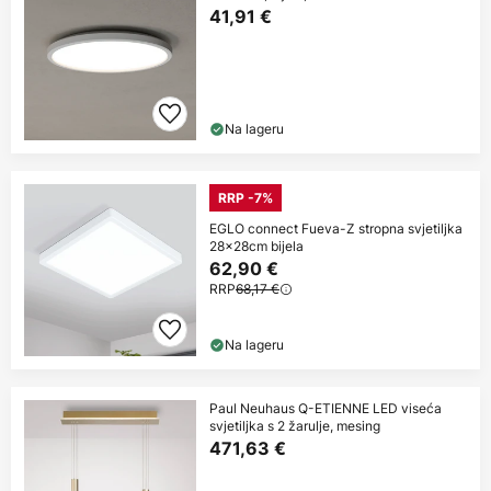
41,91 €
Na lageru
RRP -7%
EGLO connect Fueva-Z stropna svjetiljka
28x28cm bijela
62,90 €
RRP
68,17 €
Na lageru
Paul Neuhaus Q-ETIENNE LED viseća
svjetiljka s 2 žarulje, mesing
471,63 €