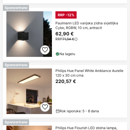
Sponzorirano
RRP -12%
Paulmann LED vanjska zidna svjetiljka
Cybo, RGBW, 10 cm, antracit
62,90 €
RRP
71,94 €
Na lageru
Sponzorirano
Philips Hue Panel White Ambiance Aurelle
120 x 30 cm crna
220,57 €
Rok isporuke: 5 - 8 dana
Sponzorirano
Philips Hue Flourish LED stolna lampa,