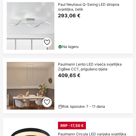
Paul Neuhaus Q-Swing LED stropna
svjetiljka, čelik
293,06 €
Na lageru
Paulmann Lento LED viseća svjetiljka
ZigBee CCT, prigušeno bijela
409,65 €
Rok isporuke: 7 - 11 dana
RRP -17,50 €
Paulmann Circula LED vanjska svjetiljka