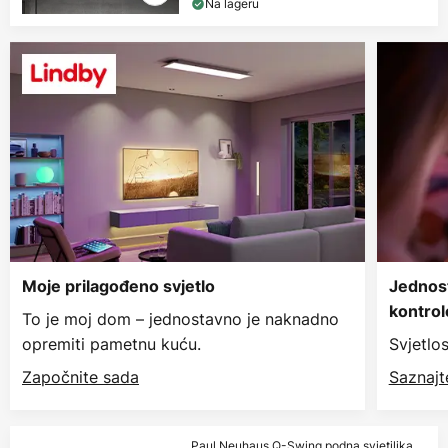
Na lageru
Moje prilagođeno svjetlo
Jednos
kontrol
To je moj dom – jednostavno je naknadno
opremiti pametnu kuću.
Svjetlo
Započnite sada
Saznajt
Paul Neuhaus Q-Swing podna svjetiljka