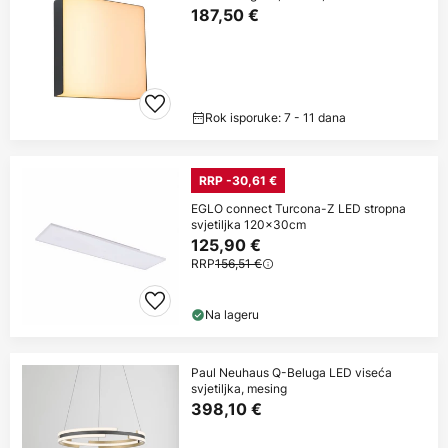
187,50 €
Rok isporuke: 7 - 11 dana
RRP -30,61 €
EGLO connect Turcona-Z LED stropna
svjetiljka 120x30cm
125,90 €
RRP
156,51 €
Na lageru
Paul Neuhaus Q-Beluga LED viseća
svjetiljka, mesing
398,10 €