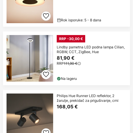
Rok isporuke: 5 - 8 dana
RRP -30,00 €
Lindby pametna LED podna lampa Cilian,
RGBW, CCT, ZigBee, Hue
81,90 €
RRP
111,90 €
Na lageru
Philips Hue Runner LED reflektor, 2
žarulje, prekidač za prigušivanje, crni
168,05 €