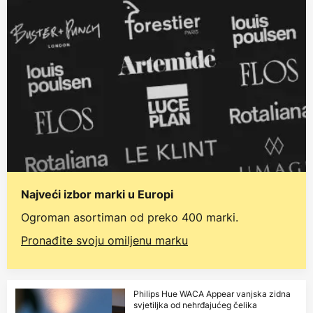
Najveći izbor marki u Europi
Ogroman asortiman od preko 400 marki.
Pronađite svoju omiljenu marku
Philips Hue WACA Appear vanjska zidna
svjetiljka od nehrđajućeg čelika