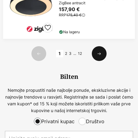
ZigBee antracit
157,90 €
RRP
175,40 €
Na lageru
Stranica
1
2
3
...
12
Prethodno
Sljedeći
Bilten
Nemojte propustiti naše najbolje ponude, ekskluzivne akcije i
najnovije trendove u rasvjeti. Registrirajte se sada i poslat ćemo
vam kupon* od 15 % koji možete iskoristiti prilikom vaše prve
kupovine u našoj internetskoj trgovini.
Privatni kupac
Društvo