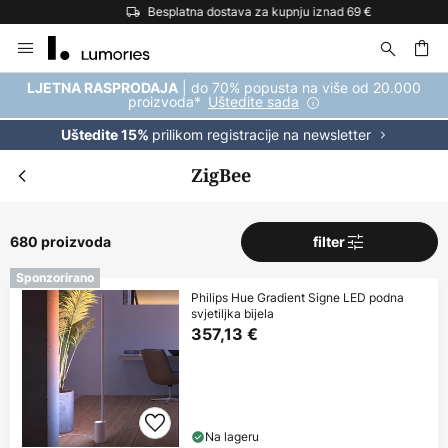
Besplatna dostava za kupnju iznad 69 €
Skip
to
Content
| do 70% popusta na više od 20.000
LJETNA RASPRODAJA
proizvoda*
Uštedite sada
prilikom registracije na newsletter
Uštedite 15%
ZigBee
680 proizvoda
filter
Sponzorirano
Philips Hue Gradient Signe LED podna
svjetiljka bijela
357,13 €
Na lageru