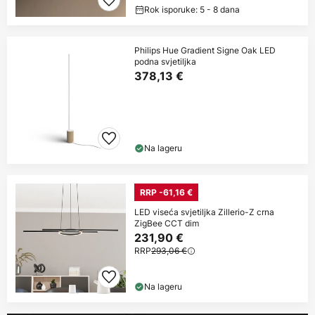
Rok isporuke: 5 - 8 dana
Philips Hue Gradient Signe Oak LED
podna svjetiljka
378,13 €
Na lageru
RRP -61,16 €
LED viseća svjetiljka Zillerio-Z crna
ZigBee CCT dim
231,90 €
RRP
293,06 €
Na lageru