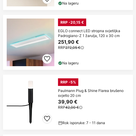
Na lageru
RRP -20,15 €
EGLO connect LED stropna svjetiljka
Padrogiano-Z 1 žarulja, 120 x 30 cm
251,90 €
RRP
272,05 €
Na lageru
RRP -5%
Paulmann Plug & Shine Flarea brušeno
svjetlo 20 cm
39,90 €
RRP
42,00 €
Rok isporuke: 7 - 11 dana