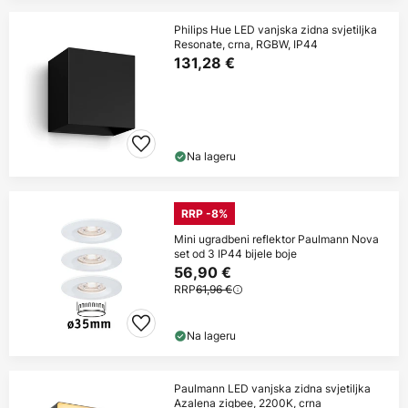
Philips Hue LED vanjska zidna svjetiljka
Resonate, crna, RGBW, IP44
131,28 €
Na lageru
RRP -8%
Mini ugradbeni reflektor Paulmann Nova
set od 3 IP44 bijele boje
56,90 €
RRP
61,96 €
Na lageru
Paulmann LED vanjska zidna svjetiljka
Azalena zigbee, 2200K, crna