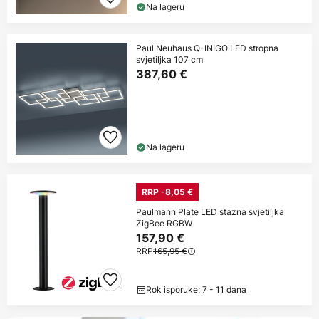
Na lageru
Paul Neuhaus Q-INIGO LED stropna
svjetiljka 107 cm
387,60 €
Na lageru
RRP -8,05 €
Paulmann Plate LED stazna svjetiljka
ZigBee RGBW
157,90 €
RRP
165,95 €
Rok isporuke: 7 - 11 dana