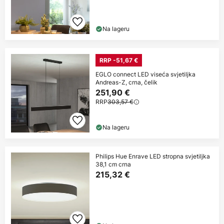
Na lageru
RRP -51,67 €
EGLO connect LED viseća svjetiljka
Andreas-Z, crna, čelik
251,90 €
RRP
303,57 €
Na lageru
Philips Hue Enrave LED stropna svjetiljka
38,1 cm crna
215,32 €