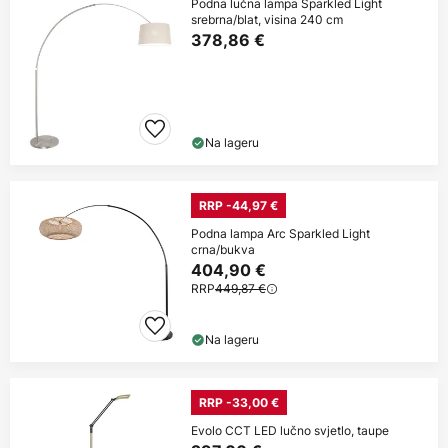
Podna lučna lampa Sparkled Light
srebrna/blat, visina 240 cm
378,86 €
Na lageru
RRP -44,97 €
Podna lampa Arc Sparkled Light
crna/bukva
404,90 €
RRP
449,87 €
Na lageru
RRP -33,00 €
Evolo CCT LED lučno svjetlo, taupe