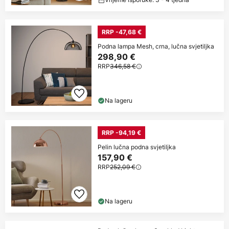
RRP -47,68 €
Podna lampa Mesh, crna, lučna svjetiljka
298,90 €
RRP
346,58 €
Na lageru
RRP -94,19 €
Pelin lučna podna svjetiljka
157,90 €
RRP
252,09 €
Na lageru