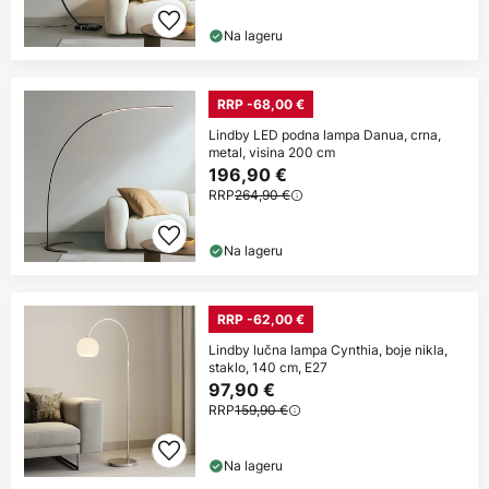
Na lageru
RRP -68,00 €
Lindby LED podna lampa Danua, crna,
metal, visina 200 cm
196,90 €
RRP
264,90 €
Na lageru
RRP -62,00 €
Lindby lučna lampa Cynthia, boje nikla,
staklo, 140 cm, E27
97,90 €
RRP
159,90 €
Na lageru