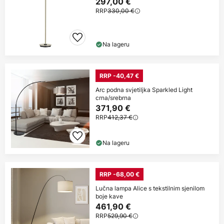
297,00 €
RRP
330,00 €
Na lageru
RRP -40,47 €
Arc podna svjetiljka Sparkled Light
crna/srebrna
371,90 €
RRP
412,37 €
Na lageru
RRP -68,00 €
Lučna lampa Alice s tekstilnim sjenilom
boje kave
461,90 €
RRP
529,90 €