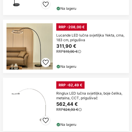
Na lageru
RRP -208,00 €
Lucande LED lučna svjetiljka Yekta, crna,
183 cm, prigušiva
311,90 €
RRP
519,90 €
Na lageru
RRP -62,49 €
Ringlux LED lučna svjetiljka, boje čelika,
metalna, CCT, prigušivač
562,44 €
RRP
624,93 €
Na lageru