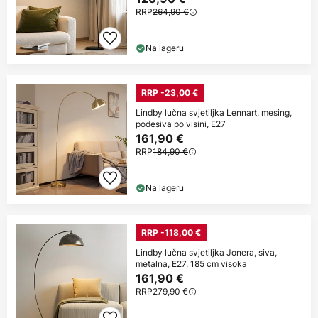
RRP
264,90 €
Na lageru
RRP -23,00 €
Lindby lučna svjetiljka Lennart, mesing,
podesiva po visini, E27
161,90 €
RRP
184,90 €
Na lageru
RRP -118,00 €
Lindby lučna svjetiljka Jonera, siva,
metalna, E27, 185 cm visoka
161,90 €
RRP
279,90 €