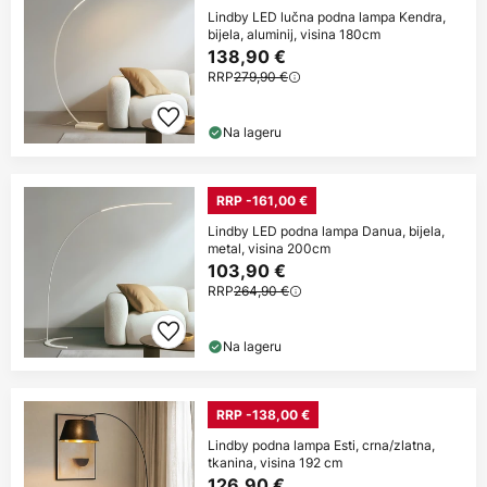
Lindby LED lučna podna lampa Kendra,
bijela, aluminij, visina 180cm
138,90 €
RRP
279,90 €
Na lageru
RRP -161,00 €
Lindby LED podna lampa Danua, bijela,
metal, visina 200cm
103,90 €
RRP
264,90 €
Na lageru
RRP -138,00 €
Lindby podna lampa Esti, crna/zlatna,
tkanina, visina 192 cm
126,90 €