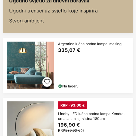
Ugodno svjetlo za dnevni boravak
Ugodni trenuci uz svjetlo koje inspirira
Stvori ambijent
Argentina lučna podna lampa, mesing
335,07 €
Na lageru
RRP -93,00 €
Lindby LED lučna podna lampa Kendra,
crna, aluminij, visina 180cm
196,90 €
RRP
289,90 €