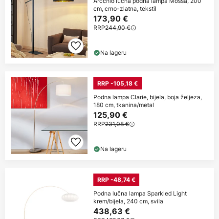
Arcchio lučna podna lampa Mossa, 200
cm, crno-zlatna, tekstil
173,90 €
RRP
244,90 €
Na lageru
RRP -105,18 €
Podna lampa Clarie, bijela, boja željeza,
180 cm, tkanina/metal
125,90 €
RRP
231,08 €
Na lageru
RRP -48,74 €
Podna lučna lampa Sparkled Light
krem/bijela, 240 cm, svila
438,63 €