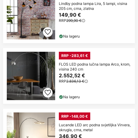
Lindby podna lampa Lira, 5 lampi, visina
205 cm, crna, zlatna
149,90 €
RRP
299,90 €
Na lageru
RRP -283,61 €
FLOS LED podna lučna lampa Arco, krom,
visina 240 cm
2.552,52 €
RRP
2.836,13 €
Na lageru
RRP -148,00 €
Lucande LED arc podna svjetiljka Virvera,
okrugla, crna, metal
346,90 €