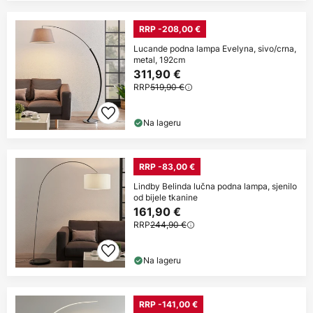
RRP -208,00 €
Lucande podna lampa Evelyna, sivo/crna,
metal, 192cm
311,90 €
RRP
519,90 €
Na lageru
RRP -83,00 €
Lindby Belinda lučna podna lampa, sjenilo
od bijele tkanine
161,90 €
RRP
244,90 €
Na lageru
RRP -141,00 €