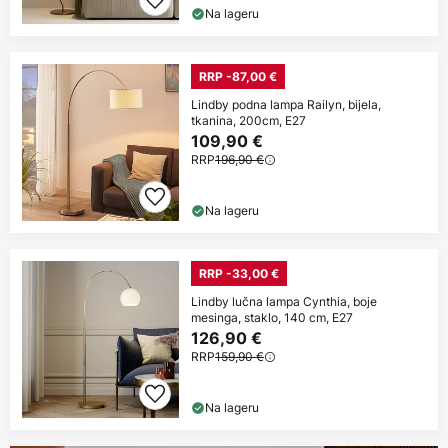
Na lageru
RRP -87,00 €
Lindby podna lampa Railyn, bijela,
tkanina, 200cm, E27
109,90 €
RRP
196,90 €
Na lageru
RRP -33,00 €
Lindby lučna lampa Cynthia, boje
mesinga, staklo, 140 cm, E27
126,90 €
RRP
159,90 €
Na lageru