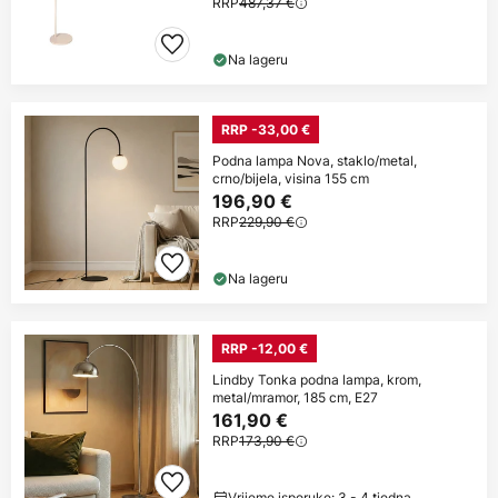
RRP
487,37 €
Na lageru
RRP -33,00 €
Podna lampa Nova, staklo/metal,
crno/bijela, visina 155 cm
196,90 €
RRP
229,90 €
Na lageru
RRP -12,00 €
Lindby Tonka podna lampa, krom,
metal/mramor, 185 cm, E27
161,90 €
RRP
173,90 €
Vrijeme isporuke: 3 - 4 tjedna