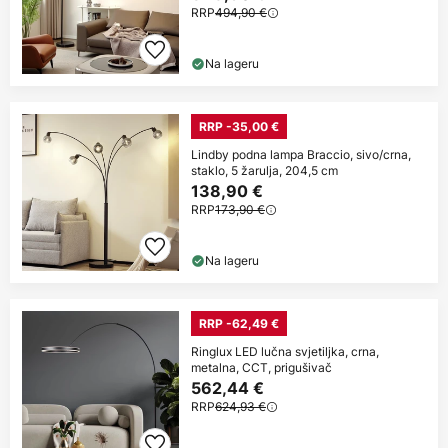
RRP
494,90 €
Na lageru
RRP -35,00 €
Lindby podna lampa Braccio, sivo/crna,
staklo, 5 žarulja, 204,5 cm
138,90 €
RRP
173,90 €
Na lageru
RRP -62,49 €
Ringlux LED lučna svjetiljka, crna,
metalna, CCT, prigušivač
562,44 €
RRP
624,93 €