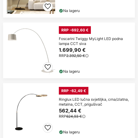
Na lageru
RRP -692,60 €
Foscarini Twiggy MyLight LED podna
lampa CCT siva
1.699,90 €
RRP
2.392,50 €
Na lageru
RRP -62,49 €
Ringlux LED lučna svjetiljka, crna/zlatna,
metalna, CCT, prigušivač
562,44 €
RRP
624,93 €
Na lageru