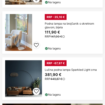
Na lageru
RRP -35,10 €
Podna lampa na brojčanik s okretnom
glavom, bijela
111,90 €
RRP
147,00 €
Na lageru
RRP -67,97 €
Lučna podna lampa Sparkled Light crna
381,90 €
RRP
449,87 €
Na lageru