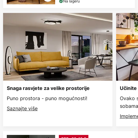
Na lageru
Snaga rasvjete za velike prostorije
Učinite
Puno prostora - puno mogućnosti!
Ovako s
sobama
Saznajte više
Impleme