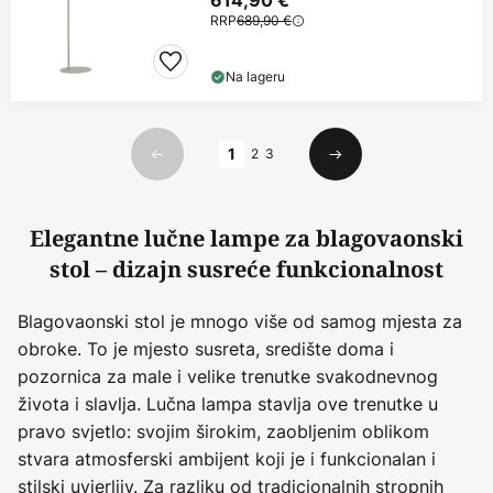
RRP
689,90 €
Na lageru
Stranica
1
2
3
Prethodno
Sljedeći
Elegantne lučne lampe za blagovaonski
stol – dizajn susreće funkcionalnost
Blagovaonski stol je mnogo više od samog mjesta za
obroke. To je mjesto susreta, središte doma i
pozornica za male i velike trenutke svakodnevnog
života i slavlja. Lučna lampa stavlja ove trenutke u
pravo svjetlo: svojim širokim, zaobljenim oblikom
stvara atmosferski ambijent koji je i funkcionalan i
stilski uvjerljiv. Za razliku od tradicionalnih stropnih