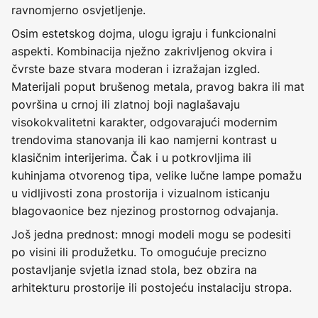
ravnomjerno osvjetljenje.
Osim estetskog dojma, ulogu igraju i funkcionalni
aspekti. Kombinacija nježno zakrivljenog okvira i
čvrste baze stvara moderan i izražajan izgled.
Materijali poput brušenog metala, pravog bakra ili mat
površina u crnoj ili zlatnoj boji naglašavaju
visokokvalitetni karakter, odgovarajući modernim
trendovima stanovanja ili kao namjerni kontrast u
klasičnim interijerima. Čak i u potkrovljima ili
kuhinjama otvorenog tipa, velike lučne lampe pomažu
u vidljivosti zona prostorija i vizualnom isticanju
blagovaonice bez njezinog prostornog odvajanja.
Još jedna prednost: mnogi modeli mogu se podesiti
po visini ili produžetku. To omogućuje precizno
postavljanje svjetla iznad stola, bez obzira na
arhitekturu prostorije ili postojeću instalaciju stropa.