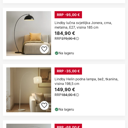
RRP -95,00 €
Lindby lučna svjetiljka Jonera, crna,
metalna, E27, visina 185 cm
184,90 €
RRP
279,90 €
Na lageru
RRP -35,00 €
Lindby Helin podna lampa, bež, tkanina,
visina 198,5 cm
149,90 €
RRP
184,90 €
Na lageru
RRP -68,00 €