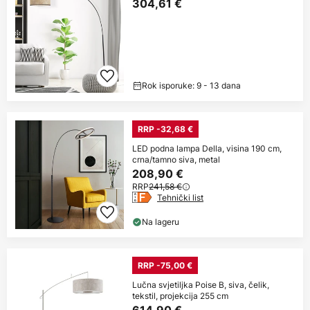
304,61 €
Rok isporuke: 9 - 13 dana
RRP -32,68 €
LED podna lampa Della, visina 190 cm,
crna/tamno siva, metal
208,90 €
RRP
241,58 €
Tehnički list
Na lageru
RRP -75,00 €
Lučna svjetiljka Poise B, siva, čelik,
tekstil, projekcija 255 cm
614,90 €