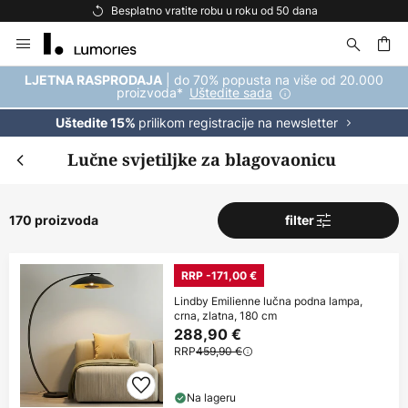
Besplatna dostava za kupnju iznad 69 €
Skip
to
Content
| do 70% popusta na više od 20.000
LJETNA RASPRODAJA
proizvoda*
Uštedite sada
prilikom registracije na newsletter
Uštedite 15%
Lučne svjetiljke za blagovaonicu
170 proizvoda
filter
RRP -171,00 €
Lindby Emilienne lučna podna lampa,
crna, zlatna, 180 cm
288,90 €
RRP
459,90 €
Na lageru