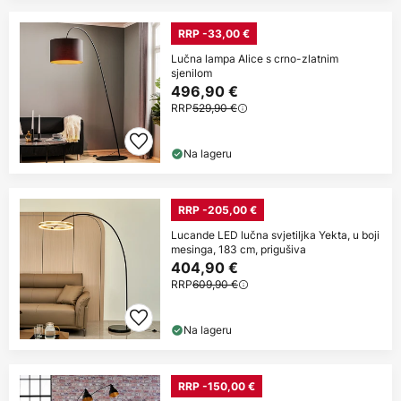
RRP -33,00 €
Lučna lampa Alice s crno-zlatnim
sjenilom
496,90 €
RRP
529,90 €
Na lageru
RRP -205,00 €
Lucande LED lučna svjetiljka Yekta, u boji
mesinga, 183 cm, prigušiva
404,90 €
RRP
609,90 €
Na lageru
RRP -150,00 €