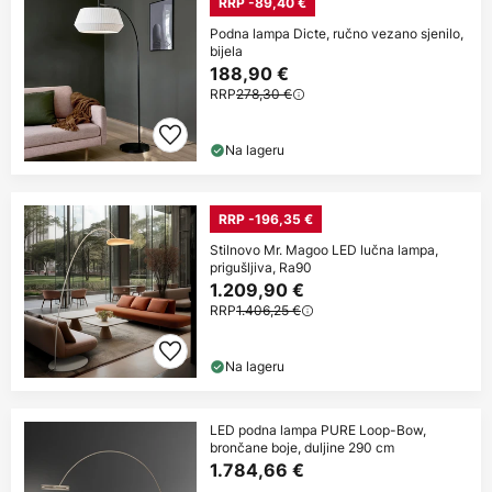
RRP -89,40 €
Podna lampa Dicte, ručno vezano sjenilo,
bijela
188,90 €
RRP
278,30 €
Na lageru
RRP -196,35 €
Stilnovo Mr. Magoo LED lučna lampa,
prigušljiva, Ra90
1.209,90 €
RRP
1.406,25 €
Na lageru
LED podna lampa PURE Loop-Bow,
brončane boje, duljine 290 cm
1.784,66 €