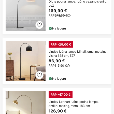
Dicte podna lampa, ručno vezano sjenilo,
bež
169,90 €
RRP
278,30 €
Na lageru
RRP -29,00 €
Lindby lučna lampa Minali, crna, metalna,
visina 148 cm, E27
86,90 €
RRP
115,90 €
Na lageru
RRP -47,00 €
Lindby Lennart lučna podna lampa,
antikni mesing, metal 183 cm
126,90 €