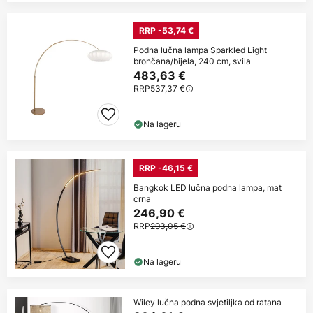
RRP -53,74 €
Podna lučna lampa Sparkled Light
brončana/bijela, 240 cm, svila
483,63 €
RRP
537,37 €
Na lageru
RRP -46,15 €
Bangkok LED lučna podna lampa, mat
crna
246,90 €
RRP
293,05 €
Na lageru
Wiley lučna podna svjetiljka od ratana