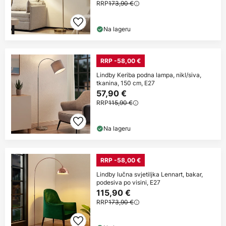
RRP
173,90 €
Na lageru
RRP -58,00 €
Lindby Keriba podna lampa, nikl/siva,
tkanina, 150 cm, E27
57,90 €
RRP
115,90 €
Na lageru
RRP -58,00 €
Lindby lučna svjetiljka Lennart, bakar,
podesiva po visini, E27
115,90 €
RRP
173,90 €