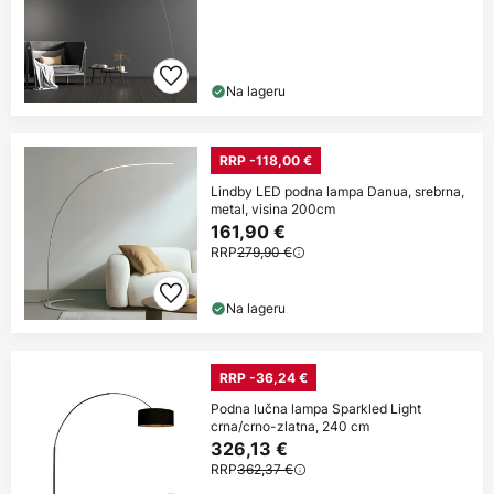
Na lageru
RRP -118,00 €
Lindby LED podna lampa Danua, srebrna,
metal, visina 200cm
161,90 €
RRP
279,90 €
Na lageru
RRP -36,24 €
Podna lučna lampa Sparkled Light
crna/crno-zlatna, 240 cm
326,13 €
RRP
362,37 €