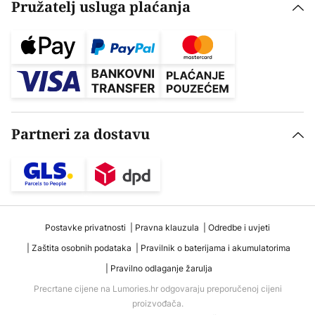
Pružatelj usluga plaćanja
Partneri za dostavu
Postavke privatnosti
Pravna klauzula
Odredbe i uvjeti
Zaštita osobnih podataka
Pravilnik o baterijama i akumulatorima
Pravilno odlaganje žarulja
Precrtane cijene na Lumories.hr odgovaraju preporučenoj cijeni
proizvođača.