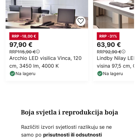
RRP -18,00 €
RRP -31%
97,90 €
63,90 €
RRP
115,90 €
RRP
92,90 €
Arcchio LED visilica Vinca, 120
Lindby Nilay LED 
cm, 3450 lm, 4000 K
visina 97,5 cm, C
Na lageru
Na lageru
Boja svjetla i reprodukcija boja
Različiti izvori svjetlosti razlikuju se ne
samo po
prisutnosti ili odsutnosti