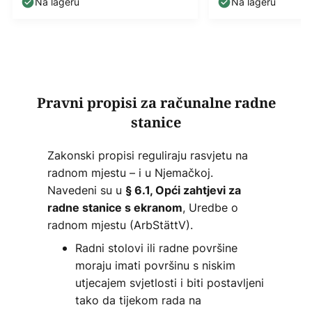
upravljač
3.000K siva
Na lageru
Na lageru
Pravni propisi za računalne radne
stanice
Zakonski propisi reguliraju rasvjetu na
radnom mjestu – i u Njemačkoj.
Navedeni su u
§ 6.1, Opći zahtjevi za
, Uredbe o
radne stanice s ekranom
radnom mjestu (ArbStättV).
Radni stolovi ili radne površine
moraju imati površinu s niskim
utjecajem svjetlosti i biti postavljeni
tako da tijekom rada na