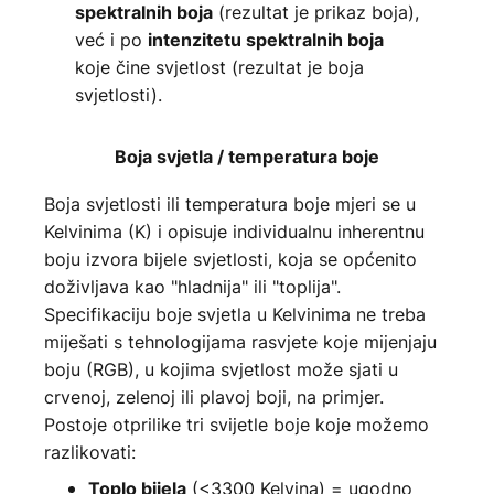
(rezultat je prikaz boja),
spektralnih boja
već i po
intenzitetu spektralnih boja
koje čine svjetlost (rezultat je boja
svjetlosti).
Boja svjetla / temperatura boje
Boja svjetlosti ili temperatura boje mjeri se u
Kelvinima (K) i opisuje individualnu inherentnu
boju izvora bijele svjetlosti, koja se općenito
doživljava kao "hladnija" ili "toplija".
Specifikaciju boje svjetla u Kelvinima ne treba
miješati s tehnologijama rasvjete koje mijenjaju
boju (RGB), u kojima svjetlost može sjati u
crvenoj, zelenoj ili plavoj boji, na primjer.
Postoje otprilike tri svijetle boje koje možemo
razlikovati:
(<3300 Kelvina) = ugodno
Toplo bijela