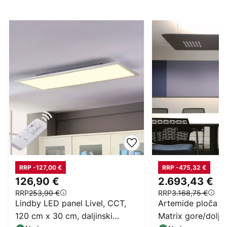
RRP -127,00 €
RRP -475,32 €
126,90 €
2.693,43 €
RRP
253,90 €
RRP
3.168,75 €
Lindby LED panel Livel, CCT,
Artemide ploča za
120 cm x 30 cm, daljinski
Matrix gore/dolje