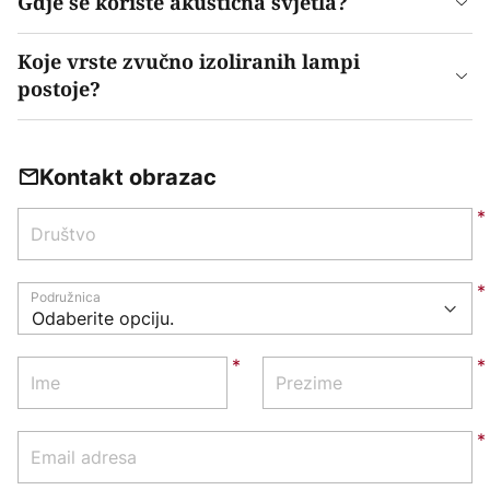
Gdje se koriste akustična svjetla?
Koje vrste zvučno izoliranih lampi
postoje?
Kontakt obrazac
Društvo
Podružnica
Ime
Prezime
Email adresa