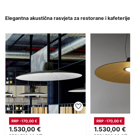
Elegantna akustična rasvjeta za restorane i kafeterije
RRP -170,00 €
RRP -170,00 €
1.530,00 €
1.530,00 €