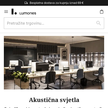
Besplatna dostava za kupnju iznad 69 €
Skip
to
Pretražite
Content
traži
trgovinu...
Akustična svjetla