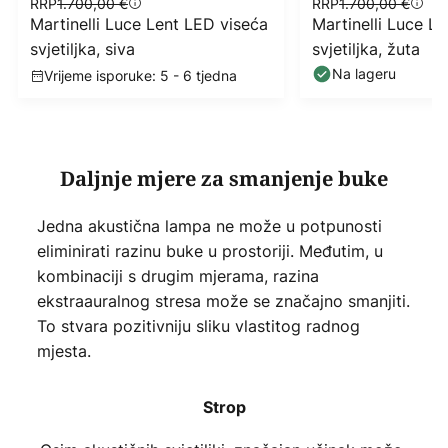
RRP
1.700,00 €
RRP
1.700,00 €
Martinelli Luce Lent LED viseća
Martinelli Luce L
svjetiljka, siva
svjetiljka, žuta
Na lageru
Vrijeme isporuke: 5 - 6 tjedna
Daljnje mjere za smanjenje buke
Jedna akustična lampa ne može u potpunosti
eliminirati razinu buke u prostoriji. Međutim, u
kombinaciji s drugim mjerama, razina
ekstraauralnog stresa može se značajno smanjiti.
To stvara pozitivniju sliku vlastitog radnog
mjesta.
Strop