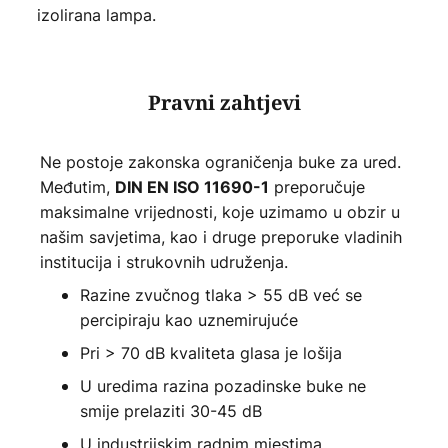
izolirana lampa.
Pravni zahtjevi
Ne postoje zakonska ograničenja buke za ured.
Međutim,
preporučuje
DIN EN ISO 11690-1
maksimalne vrijednosti, koje uzimamo u obzir u
našim savjetima, kao i druge preporuke vladinih
institucija i strukovnih udruženja.
Razine zvučnog tlaka > 55 dB već se
percipiraju kao uznemirujuće
Pri > 70 dB kvaliteta glasa je lošija
U uredima razina pozadinske buke ne
smije prelaziti 30-45 dB
U industrijskim radnim mjestima,