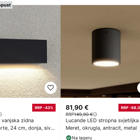
opust
81,90 €
RRP -43%
RRP -68,0
RRP
149,90 €
 vanjska zidna
Lucande LED stropna svjetiljka
arte, 24 cm, donja, siva,
Meret, okrugla, antracit, metal
Na lageru