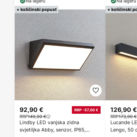
Na lageru
Na lageru
+ količinski popust
+ količinski p
92,90 €
126,90 €
RRP -57,00 €
RRP
149,90 €
RRP
173,90 €
Lindby LED vanjska zidna
Lucande LED
svjetiljka Abby, senzor, IP65,
Lengo, 50 c