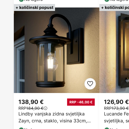
+ količinski popust
+ količinski p
138,90 €
126,90 €
RRP -46,00 €
RRP
184,90 €
RRP
173,90 €
Lindby vanjska zidna svjetiljka
Lucande Fe
Zayn, crna, staklo, visina 33cm,
svjetiljka,
IP23
antracit