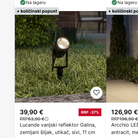
tamno siva
3000K
Na lageru
Na lageru
+ količinski popust
+ količinski p
39,90 €
126,90 €
RRP -37%
RRP
63,90 €
RRP
196,90 €
Lucande vanjski reflektor Galina,
Arcchio LED
zemljani šiljak, utikač, sivi, 11 cm
antracit, m