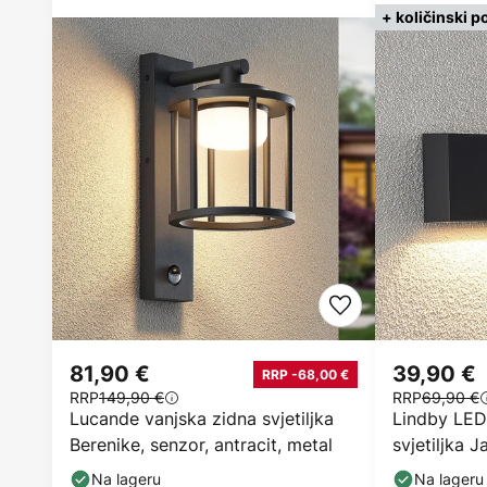
+ količinski p
81,90 €
39,90 €
RRP -68,00 €
RRP
149,90 €
RRP
69,90 €
Lucande vanjska zidna svjetiljka
Lindby LED
Berenike, senzor, antracit, metal
svjetiljka J
IP65
Na lageru
Na lageru