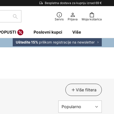
Besplatna dostava za kupnju iznad 69 €
traži
Servis
Prijava
Moja košarica
POPUSTI
Poslovni kupci
Više
prilikom registracije na newsletter
Uštedite 15%
Više filtera