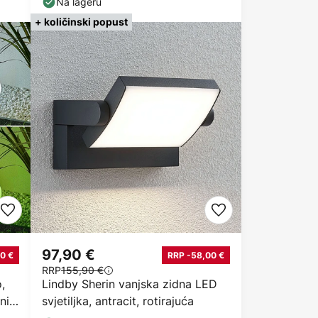
Na lageru
+ količinski popust
97,90 €
0 €
RRP -58,00 €
RRP
155,90 €
,
Lindby Sherin vanjska zidna LED
ni
svjetiljka, antracit, rotirajuća