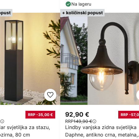
15 cm
Na lageru
opust
+ količinski popust
92,90 €
RRP -35,00 €
RRP -57,0
RRP
149,90 €
ar svjetiljka za stazu,
Lindby vanjska zidna svjetiljka
ozirna, 80 cm
Daphne, antikno crna, metalna,