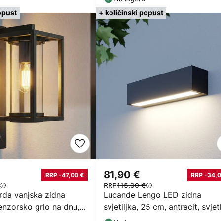
opust
+ količinski popust
81,90 €
RRP -47,00 €
RRP -34,0
RRP
115,90 €
rda vanjska zidna
Lucande Lengo LED zidna
 senzorsko grlo na dnu,
svjetiljka, 25 cm, antracit, svjet
usmjereno prema