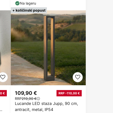
IP54
Na lageru
+ količinski popust
109,90 €
0 €
RRP -110,00 €
RRP
219,90 €
Lucande LED staza Jupp, 90 cm,
antracit, metal, IP54