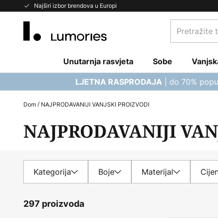
Skip
Najširi izbor brendova u Europi
to
Pretražite
Content
trgovinu...
Unutarnja rasvjeta
Sobe
Vanjsk
| do 70% popu
LJETNA RASPRODAJA
Dom
NAJPRODAVANIJI VANJSKI PROIZVODI
NAJPRODAVANIJI VAN
Kategorija
Boje
Materijal
Cije
297 proizvoda