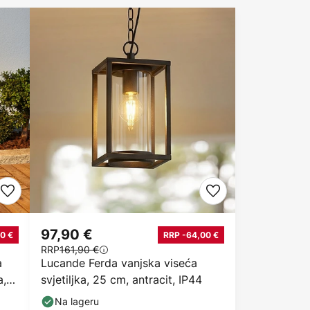
97,90 €
0 €
RRP -64,00 €
RRP
161,90 €
a
Lucande Ferda vanjska viseća
a,
svjetiljka, 25 cm, antracit, IP44
Na lageru