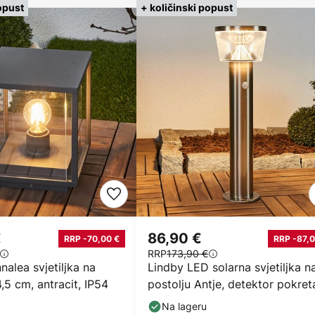
opust
+ količinski popust
€
86,90 €
RRP -70,00 €
RRP -87,0
RRP
173,90 €
alea svjetiljka na
Lindby LED solarna svjetiljka n
4,5 cm, antracit, IP54
postolju Antje, detektor pokret
IP44
Na lageru