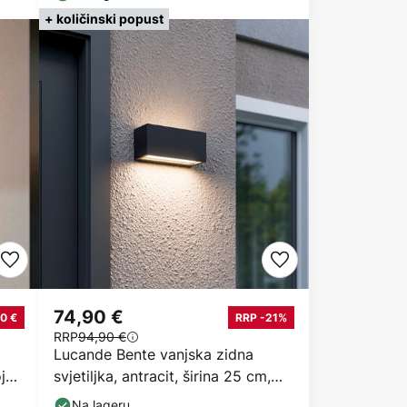
+ količinski popust
74,90 €
0 €
RRP -21%
RRP
94,90 €
Lucande Bente vanjska zidna
oje
svjetiljka, antracit, širina 25 cm,
IP54
Na lageru