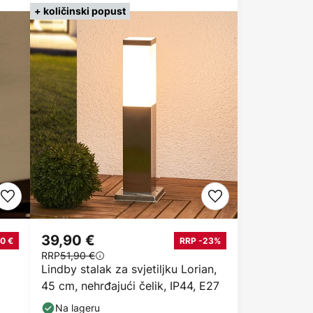
+ količinski popust
39,90 €
0 €
RRP -23%
RRP
51,90 €
Lindby stalak za svjetiljku Lorian,
45 cm, nehrđajući čelik, IP44, E27
Na lageru