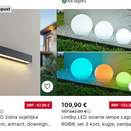
Na lageru
opust
109,90 €
RRP -47,00 €
RRP -133,0
RRP
242,90 €
 zidna svjetiljka
Lindby LED solarne lampe Lago
m, antracit, downlight,
RGBW, set 3 kom, kugle, zemlja