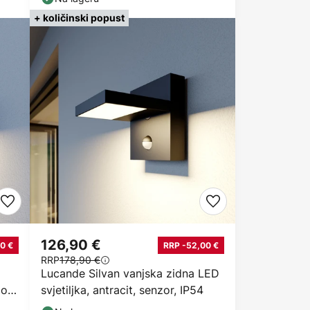
+ količinski popust
126,90 €
0 €
RRP -52,00 €
RRP
178,90 €
Lucande Silvan vanjska zidna LED
lo
svjetiljka, antracit, senzor, IP54