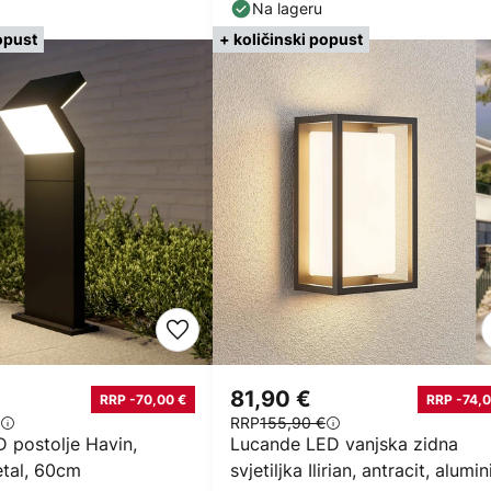
šiljak
Na lageru
opust
+ količinski popust
81,90 €
RRP -70,00 €
RRP -74,0
RRP
155,90 €
 postolje Havin,
Lucande LED vanjska zidna
etal, 60cm
svjetiljka Ilirian, antracit, alumini