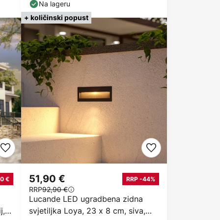
Na lageru
+ količinski popust
51,90 €
0 €
RRP -44%
RRP
92,90 €
Lucande LED ugradbena zidna
j,
svjetiljka Loya, 23 x 8 cm, siva,