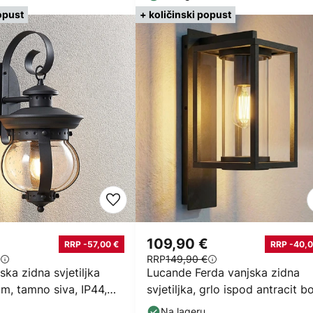
opust
+ količinski popust
109,90 €
RRP -57,00 €
RRP -40,0
RRP
149,90 €
ska zidna svjetiljka
Lucande Ferda vanjska zidna
cm, tamno siva, IP44,
svjetiljka, grlo ispod antracit b
IP44
Na lageru