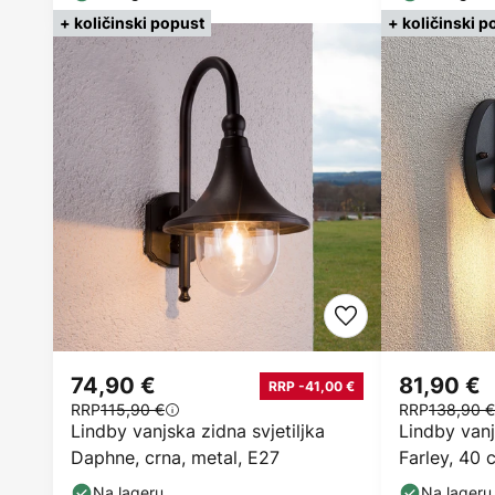
+ količinski popust
+ količinski p
74,90 €
81,90 €
RRP -41,00 €
RRP
115,90 €
RRP
138,90 €
Lindby vanjska zidna svjetiljka
Lindby vanj
Daphne, crna, metal, E27
Farley, 40 
E27
Na lageru
Na lageru