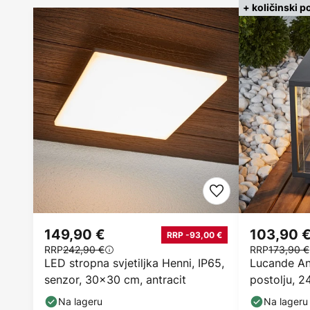
+ količinski p
149,90 €
103,90 
RRP -93,00 €
RRP
242,90 €
RRP
173,90 €
LED stropna svjetiljka Henni, IP65,
Lucande Ann
senzor, 30x30 cm, antracit
postolju, 2
Na lageru
Na lageru