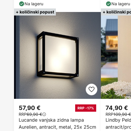
Na lageru
Na lageru
+ količinski popust
+ količinski p
57,90 €
74,90 €
RRP -17%
RRP
69,90 €
RRP
109,90 €
Lucande vanjska zidna lampa
Lindby Peld
Aurelien, antracit, metal, 25x 25cm
antracit/pr