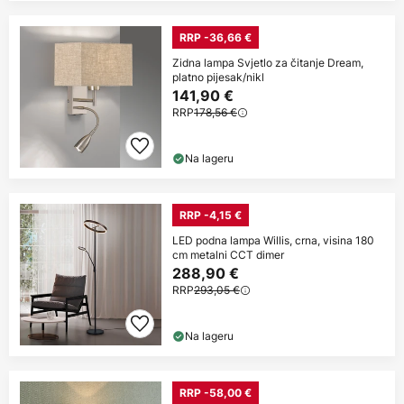
RRP -36,66 €
Zidna lampa Svjetlo za čitanje Dream,
platno pijesak/nikl
141,90 €
RRP
178,56 €
Na lageru
RRP -4,15 €
LED podna lampa Willis, crna, visina 180
cm metalni CCT dimer
288,90 €
RRP
293,05 €
Na lageru
RRP -58,00 €