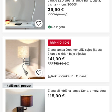
Lindby LED stezna lampa Baris, bijela,
visina 44 cm, 3000K
39,90 €
RRP
57,90 €
Na lageru
RRP -10,40 €
Zidna lampa Dreamer LED svjetiljka za
čitanje nikl/lan boje pijeska
141,90 €
RRP
152,30 €
Rok isporuke: 7 - 11 dana
+ količinski popust
Zidna cilindrična lampa Soho, crno/zlatna
115,90 €