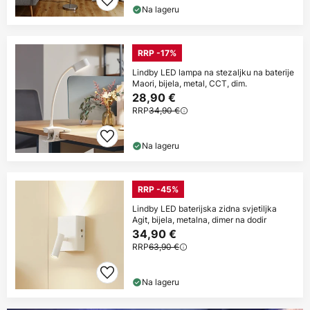
Na lageru
RRP -17%
Lindby LED lampa na stezaljku na baterije
Maori, bijela, metal, CCT, dim.
28,90 €
RRP
34,90 €
Na lageru
RRP -45%
Lindby LED baterijska zidna svjetiljka
Agit, bijela, metalna, dimer na dodir
34,90 €
RRP
63,90 €
Na lageru