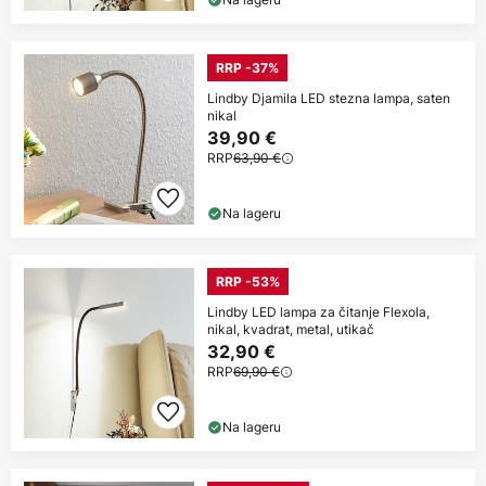
RRP -37%
Lindby Djamila LED stezna lampa, saten
nikal
39,90 €
RRP
63,90 €
Na lageru
RRP -53%
Lindby LED lampa za čitanje Flexola,
nikal, kvadrat, metal, utikač
32,90 €
RRP
69,90 €
Na lageru