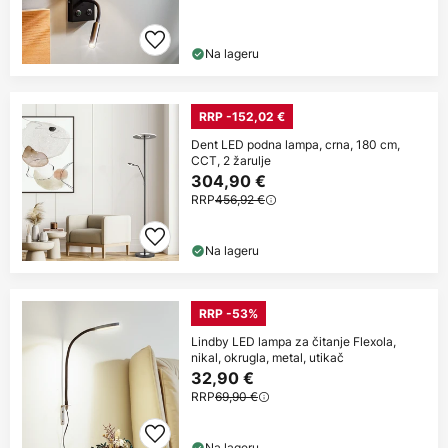
Na lageru
RRP -152,02 €
Dent LED podna lampa, crna, 180 cm,
CCT, 2 žarulje
304,90 €
RRP
456,92 €
Na lageru
RRP -53%
Lindby LED lampa za čitanje Flexola,
nikal, okrugla, metal, utikač
32,90 €
RRP
69,90 €
Na lageru