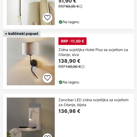
51,90 €
RRP
69,90 €
Na lageru
+ količinski popust
RRP -11,00 €
Zidna svjetiljka Hotel Plus sa svjetlom za
čitanje, siva
138,90 €
RRP
149,90 €
Na lageru
Zanzibar LED zidna svjetiljka sa svjetlom
za čitanje, bijela
136,98 €