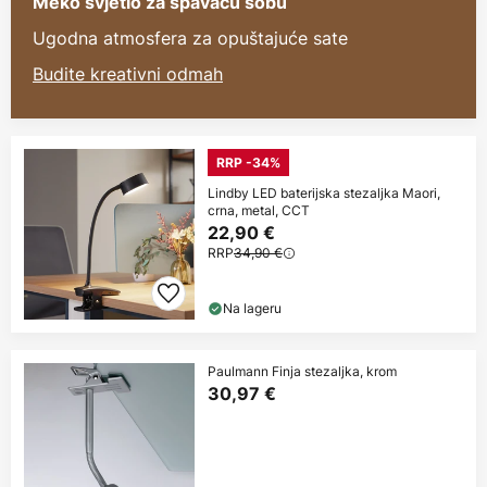
Meko svjetlo za spavaću sobu
Ugodna atmosfera za opuštajuće sate
Budite kreativni odmah
RRP -34%
Lindby LED baterijska stezaljka Maori,
crna, metal, CCT
22,90 €
RRP
34,90 €
Na lageru
Paulmann Finja stezaljka, krom
30,97 €