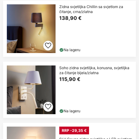
Zidna svjetiljka Chillin sa svjetlom za
čitanje, crna/zlatna
138,90 €
Na lageru
Soho zidna svjetiljka, konusna, svjetiljka
za čitanje bijela/zlatna
115,90 €
Na lageru
RRP -29,35 €