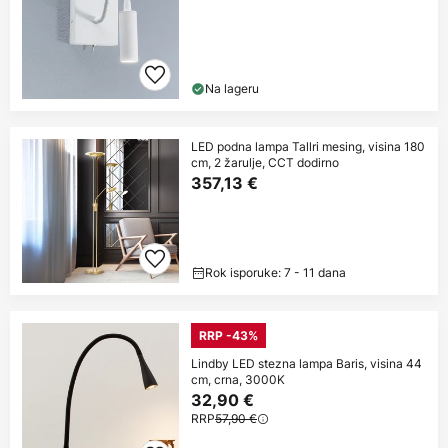
Na lageru
LED podna lampa Tallri mesing, visina 180
cm, 2 žarulje, CCT dodirno
357,13 €
Rok isporuke: 7 - 11 dana
RRP -43%
Lindby LED stezna lampa Baris, visina 44
cm, crna, 3000K
32,90 €
RRP
57,90 €