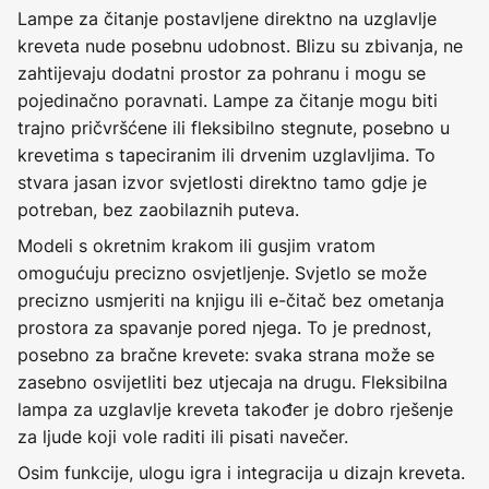
Lampe za čitanje postavljene direktno na uzglavlje
kreveta nude posebnu udobnost. Blizu su zbivanja, ne
zahtijevaju dodatni prostor za pohranu i mogu se
pojedinačno poravnati. Lampe za čitanje mogu biti
trajno pričvršćene ili fleksibilno stegnute, posebno u
krevetima s tapeciranim ili drvenim uzglavljima. To
stvara jasan izvor svjetlosti direktno tamo gdje je
potreban, bez zaobilaznih puteva.
Modeli s okretnim krakom ili gusjim vratom
omogućuju precizno osvjetljenje. Svjetlo se može
precizno usmjeriti na knjigu ili e-čitač bez ometanja
prostora za spavanje pored njega. To je prednost,
posebno za bračne krevete: svaka strana može se
zasebno osvijetliti bez utjecaja na drugu. Fleksibilna
lampa za uzglavlje kreveta također je dobro rješenje
za ljude koji vole raditi ili pisati navečer.
Osim funkcije, ulogu igra i integracija u dizajn kreveta.