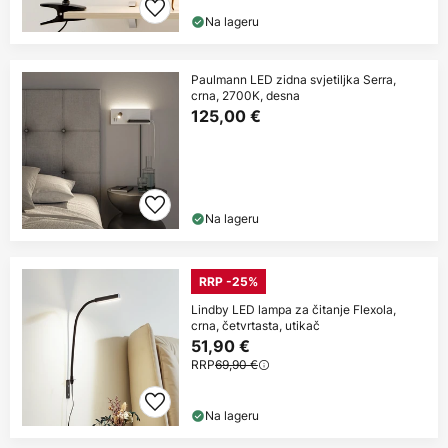
Na lageru
Paulmann LED zidna svjetiljka Serra,
crna, 2700K, desna
125,00 €
Na lageru
RRP -25%
Lindby LED lampa za čitanje Flexola,
crna, četvrtasta, utikač
51,90 €
RRP
69,90 €
Na lageru