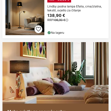
Lindby podna lampa Efalia, crna/zlatna,
tekstil, svjetlo za čitanje
138,90 €
RRP
196,90 €
Na lageru