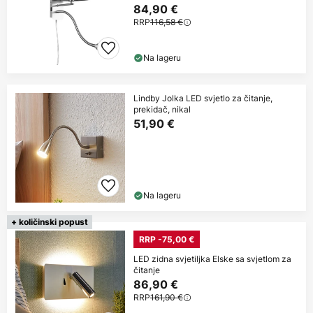
84,90 €
RRP
116,58 €
Na lageru
Lindby Jolka LED svjetlo za čitanje,
prekidač, nikal
51,90 €
Na lageru
+ količinski popust
RRP -75,00 €
LED zidna svjetiljka Elske sa svjetlom za
čitanje
86,90 €
RRP
161,90 €