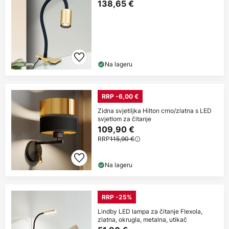
138,65 €
Na lageru
RRP -6,00 €
Zidna svjetiljka Hilton crno/zlatna s LED
svjetlom za čitanje
109,90 €
RRP
115,90 €
Na lageru
RRP -25%
Lindby LED lampa za čitanje Flexola,
zlatna, okrugla, metalna, utikač