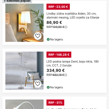
+ količinski popust
RRP -23,00 €
Lindby zidna svjetiljka Aiden, 30 cm,
starinski mesing, LED svjetlo za čitanje
86,90 €
RRP
109,90 €
Na lageru
RRP -148,28 €
LED podna lampa Dent, boja nikla, 180
cm, CCT, 2 žarulje
334,90 €
RRP
483,18 €
Na lageru
RRP -31%