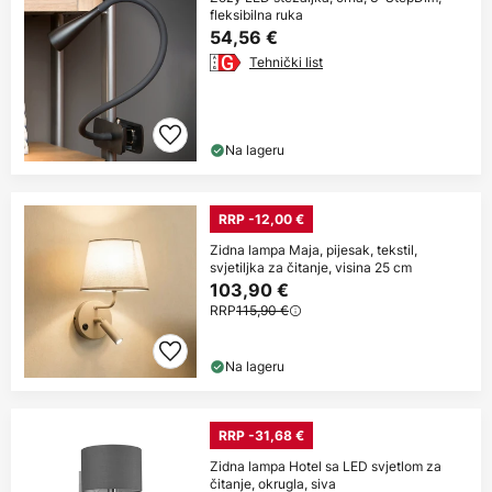
fleksibilna ruka
54,56 €
Tehnički list
Na lageru
RRP -12,00 €
Zidna lampa Maja, pijesak, tekstil,
svjetiljka za čitanje, visina 25 cm
103,90 €
RRP
115,90 €
Na lageru
RRP -31,68 €
Zidna lampa Hotel sa LED svjetlom za
čitanje, okrugla, siva