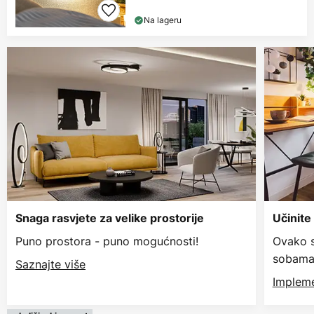
Na lageru
Snaga rasvjete za velike prostorije
Učinite
Puno prostora - puno mogućnosti!
Ovako s
sobama
Saznajte više
Impleme