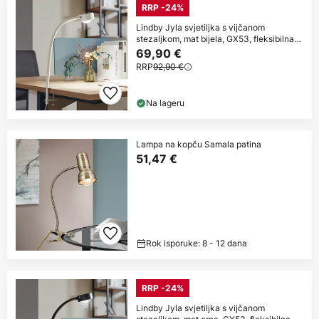
RRP -24%
Lindby Jyla svjetiljka s vijčanom
stezaljkom, mat bijela, GX53, fleksibilna
ruka
69,90 €
RRP
92,90 €
Na lageru
Lampa na kopču Samala patina
51,47 €
Rok isporuke: 8 - 12 dana
RRP -24%
Lindby Jyla svjetiljka s vijčanom