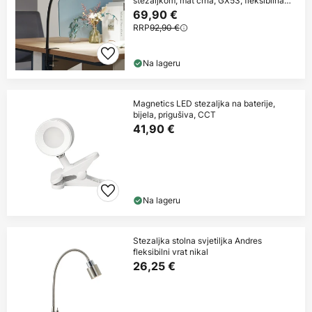
stezaljkom, mat crna, GX53, fleksibilna
ruka
69,90 €
RRP
92,90 €
Na lageru
Magnetics LED stezaljka na baterije,
bijela, prigušiva, CCT
41,90 €
Na lageru
Stezaljka stolna svjetiljka Andres
fleksibilni vrat nikal
26,25 €