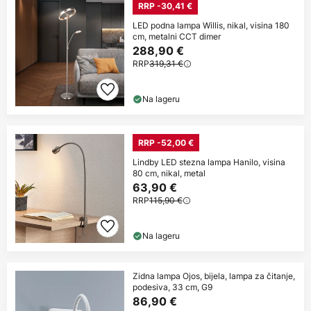
RRP -30,41 €
LED podna lampa Willis, nikal, visina 180
cm, metalni CCT dimer
288,90 €
RRP
319,31 €
Na lageru
RRP -52,00 €
Lindby LED stezna lampa Hanilo, visina
80 cm, nikal, metal
63,90 €
RRP
115,90 €
Na lageru
Zidna lampa Ojos, bijela, lampa za čitanje,
podesiva, 33 cm, G9
86,90 €