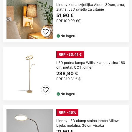
Lindby zidna svjetiljka Aiden, 30cm, crna,
zlatna, LED svjetlo za čitanje
51,90 €
RRP
109,90 €
Na lageru
RRP -30,41 €
LED podna lampa Willis, zlatna, visina 180
cm, metal, CCT, dimer
288,90 €
RRP
319,31 €
Na lageru
RRP -45%
Lindby LED clamp stolna lampa Milow,
bijela, metalna, 36 cm visoka
21,90 €