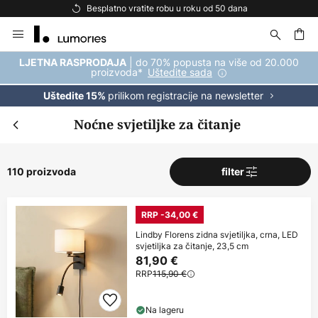
Besplatna dostava za kupnju iznad 69 €
Skip
to
Content
| do 70% popusta na više od 20.000
LJETNA RASPRODAJA
proizvoda*
Uštedite sada
prilikom registracije na newsletter
Uštedite 15%
Noćne svjetiljke za čitanje
110 proizvoda
filter
RRP -34,00 €
Lindby Florens zidna svjetiljka, crna, LED
svjetiljka za čitanje, 23,5 cm
81,90 €
RRP
115,90 €
Na lageru