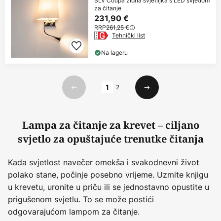
SLV Coupa zidna svjetiljka s LED svjetlom
za čitanje
231,90 €
RRP
261,25 €
Tehnički list
Na lageru
Stranica
1
2
Prethodno
Sljedeći
Lampa za čitanje za krevet – ciljano
svjetlo za opuštajuće trenutke čitanja
Kada svjetlost navečer omekša i svakodnevni život
polako stane, počinje posebno vrijeme. Uzmite knjigu
u krevetu, uronite u priču ili se jednostavno opustite u
prigušenom svjetlu. To se može postići
odgovarajućom lampom za čitanje.