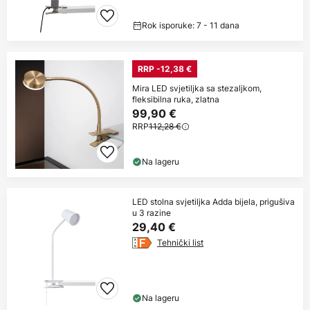
Rok isporuke: 7 - 11 dana
RRP -12,38 €
Mira LED svjetiljka sa stezaljkom,
fleksibilna ruka, zlatna
99,90 €
RRP
112,28 €
Na lageru
LED stolna svjetiljka Adda bijela, prigušiva
u 3 razine
29,40 €
Tehnički list
Na lageru