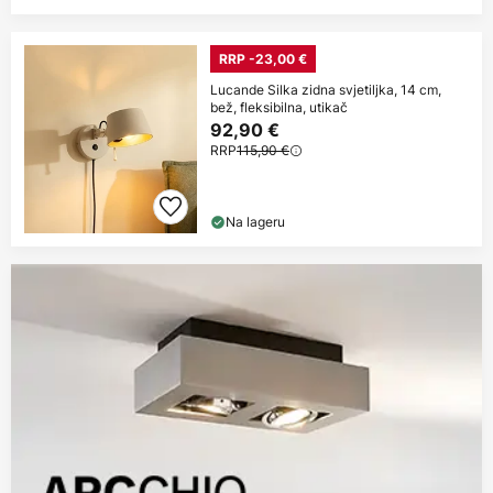
RRP -23,00 €
Lucande Silka zidna svjetiljka, 14 cm,
bež, fleksibilna, utikač
92,90 €
RRP
115,90 €
Na lageru