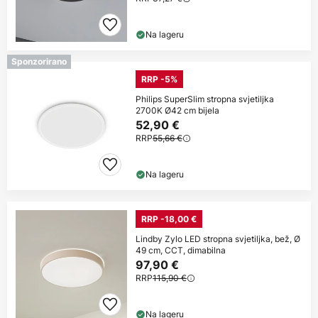
Na lageru
Sponzorirano
RRP -5%
Philips SuperSlim stropna svjetiljka
2700K Ø42 cm bijela
52,90 €
RRP
55,66 €
Na lageru
RRP -18,00 €
Lindby Zylo LED stropna svjetiljka, bež, Ø
49 cm, CCT, dimabilna
97,90 €
RRP
115,90 €
Na lageru