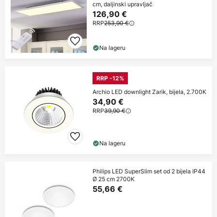
cm, daljinski upravljač
126,90 €
RRP
253,90 €
Na lageru
RRP -12%
Archio LED downlight Zarik, bijela, 2.700K
34,90 €
RRP
39,90 €
Na lageru
Philips LED SuperSlim set od 2 bijela IP44
Ø 25 cm 2700K
55,66 €