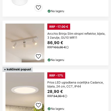
Na lageru
RRP -17,00 €
Arcchio Brinja Slim stropni reflektor, bijela,
3 žarulje, GU10 MR11
86,90 €
RRP
103,90 €
Na lageru
+ količinski popust
RRP -17%
Prios LED ugradbena svjetiljka Cadance,
bijela, 24 cm, CCT, IP44
28,90 €
RRP
34,90 €
Na lageru