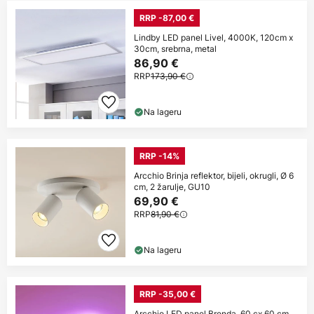
RRP -87,00 €
Lindby LED panel Livel, 4000K, 120cm x
30cm, srebrna, metal
86,90 €
RRP
173,90 €
Na lageru
RRP -14%
Arcchio Brinja reflektor, bijeli, okrugli, Ø 6
cm, 2 žarulje, GU10
69,90 €
RRP
81,90 €
Na lageru
RRP -35,00 €
Arcchio LED panel Brenda, 60 cx 60 cm,