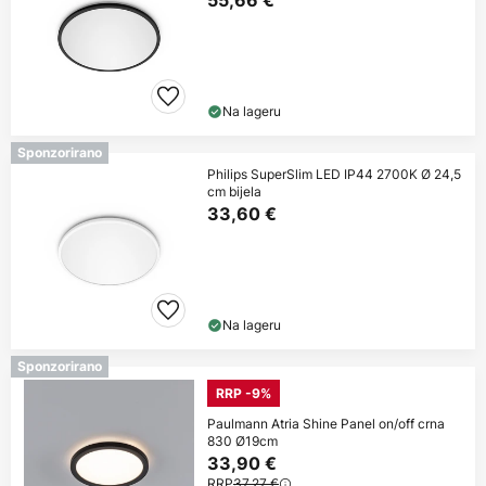
55,66 €
Na lageru
Sponzorirano
Philips SuperSlim LED IP44 2700K Ø 24,5
cm bijela
33,60 €
Na lageru
Sponzorirano
RRP -9%
Paulmann Atria Shine Panel on/off crna
830 Ø19cm
33,90 €
RRP
37,27 €