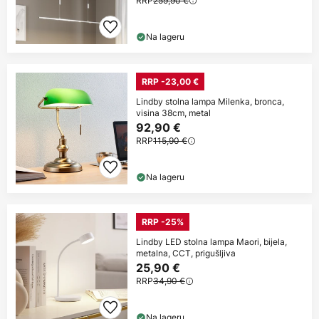
RRP
259,90 €
Na lageru
RRP -23,00 €
Lindby stolna lampa Milenka, bronca,
visina 38cm, metal
92,90 €
RRP
115,90 €
Na lageru
RRP -25%
Lindby LED stolna lampa Maori, bijela,
metalna, CCT, prigušljiva
25,90 €
RRP
34,90 €
Na lageru