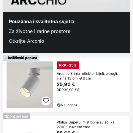
Pouzdana i kvalitetna svjetla
Za životne i radne prostore
Otkrijte Arcchio
+ količinski popust
RRP -35%
Arcchio Brinja reflektor, bijeli, okrugli,
visina 13 cm, Ø 6 cm
25,90 €
RRP
39,90 €
Na lageru
Sponzorirano
Philips SuperSlim stropna svjetiljka
2700K Ø42 cm crna