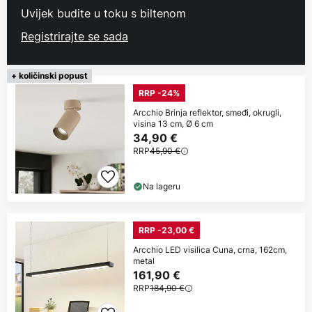
Uvijek budite u toku s biltenom
Registrirajte se sada
+ količinski popust
RRP -24%
Arcchio Brinja reflektor, smeđi, okrugli,
visina 13 cm, Ø 6 cm
34,90 €
RRP
45,90 €
Na lageru
RRP -23,00 €
Arcchio LED visilica Cuna, crna, 162cm,
metal
161,90 €
RRP
184,90 €