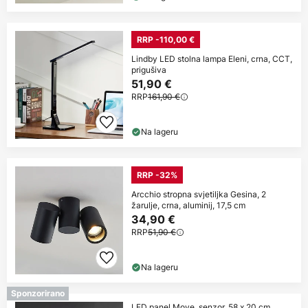
RRP -110,00 €
Lindby LED stolna lampa Eleni, crna, CCT,
prigušiva
51,90 €
RRP
161,90 €
Na lageru
RRP -32%
Arcchio stropna svjetiljka Gesina, 2
žarulje, crna, aluminij, 17,5 cm
34,90 €
RRP
51,90 €
Na lageru
Sponzorirano
LED panel Move, senzor, 58 x 20 cm,