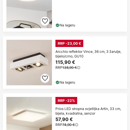
Na lageru
RRP -23,00 €
Arcchio reflektor Vince, 36 cm, 3 žarulje,
bijelo/crno, GU10
115,90 €
RRP
138,90 €
Na lageru
RRP -22%
Prios LED stropna svjetiljka Artin, 33 cm,
bijela, kvadratna, senzor
57,90 €
RRP
74,90 €