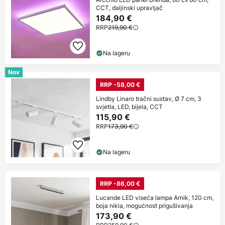
CCT, daljinski upravljač
184,90 €
RRP
219,90 €
Na lageru
Nov
RRP -58,00 €
Lindby Linaro tračni sustav, Ø 7 cm, 3
svjetla, LED, bijela, CCT
115,90 €
RRP
173,90 €
Na lageru
RRP -86,00 €
Lucande LED viseća lampa Arnik, 120 cm,
boja nikla, mogućnost prigušivanja
173,90 €