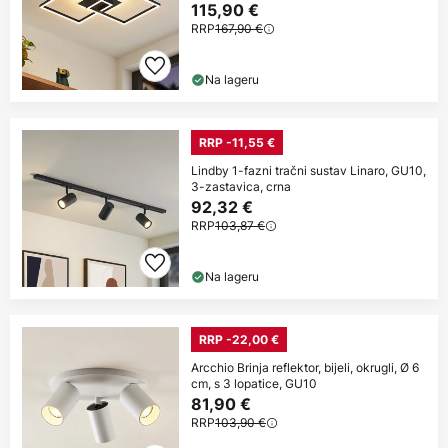
115,90 €
RRP
167,90 €
Na lageru
RRP -11,55 €
Lindby 1-fazni tračni sustav Linaro, GU10,
3-zastavica, crna
92,32 €
RRP
103,87 €
Na lageru
RRP -22,00 €
Arcchio Brinja reflektor, bijeli, okrugli, Ø 6
cm, s 3 lopatice, GU10
81,90 €
RRP
103,90 €