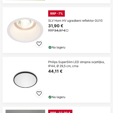
RRP -7%
SLV Horn HV ugradbeni reflektor GU10
31,90 €
RRP
34,37 €
Na lageru
Philips SuperSlim LED stropna svjetiljka,
IP44, Ø 29,5 cm, crna
44,11 €
Na lageru
RRP -22,00 €