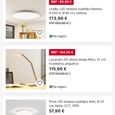
RRP -80,00 €
Lindby LED stropna svjetiljka Narima,
4.000 K, Ø 80 cm, srebrna
173,90 €
RRP
253,90 €
Na lageru
RRP -104,00 €
Lucande LED stolna lampa Mion, 41 cm,
kvadratna, prigušiva
115,90 €
RRP
219,90 €
Na lageru
Prios LED stropna svjetiljka Artin, Ø 33
cm, bijela, CCT, IP65
57,90 €