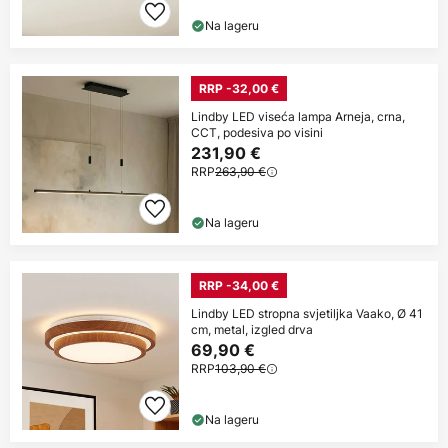
Na lageru
RRP -32,00 €
Lindby LED viseća lampa Arneja, crna,
CCT, podesiva po visini
231,90 €
RRP
263,90 €
Na lageru
RRP -34,00 €
Lindby LED stropna svjetiljka Vaako, Ø 41
cm, metal, izgled drva
69,90 €
RRP
103,90 €
Na lageru