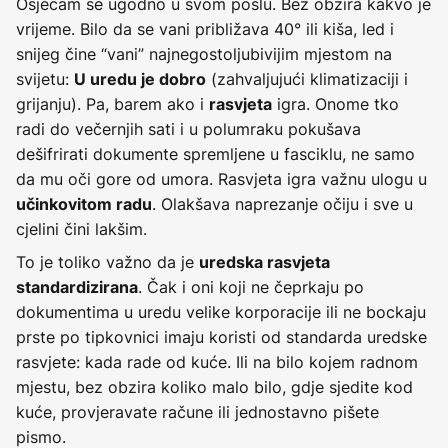
Osjećam se ugodno u svom poslu. Bez obzira kakvo je
vrijeme. Bilo da se vani približava 40° ili kiša, led i
snijeg čine “vani” najnegostoljubivijim mjestom na
svijetu:
(zahvaljujući klimatizaciji i
U uredu je dobro
grijanju). Pa, barem ako i
igra. Onome tko
rasvjeta
radi do večernjih sati i u polumraku pokušava
dešifrirati dokumente spremljene u fasciklu, ne samo
da mu oči gore od umora. Rasvjeta igra važnu ulogu u
. Olakšava naprezanje očiju i sve u
učinkovitom radu
cjelini čini lakšim.
To je toliko važno da je
uredska rasvjeta
. Čak i oni koji ne čeprkaju po
standardizirana
dokumentima u uredu velike korporacije ili ne bockaju
prste po tipkovnici imaju koristi od standarda uredske
rasvjete: kada rade od kuće. Ili na bilo kojem radnom
mjestu, bez obzira koliko malo bilo, gdje sjedite kod
kuće, provjeravate račune ili jednostavno pišete
pismo.