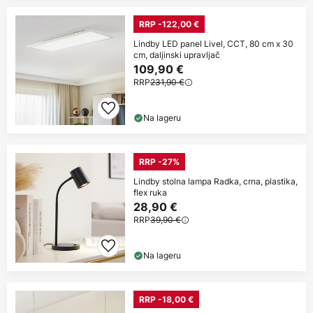
RRP -122,00 €
Lindby LED panel Livel, CCT, 80 cm x 30
cm, daljinski upravljač
109,90 €
RRP
231,90 €
Na lageru
RRP -27%
Lindby stolna lampa Radka, crna, plastika,
flex ruka
28,90 €
RRP
39,90 €
Na lageru
RRP -18,00 €