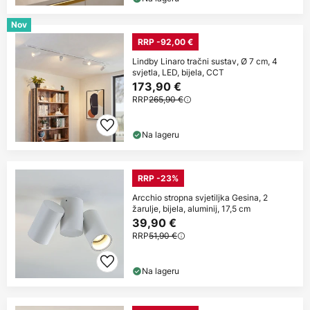
Nov
RRP -92,00 €
Lindby Linaro tračni sustav, Ø 7 cm, 4
svjetla, LED, bijela, CCT
173,90 €
RRP
265,90 €
Na lageru
RRP -23%
Arcchio stropna svjetiljka Gesina, 2
žarulje, bijela, aluminij, 17,5 cm
39,90 €
RRP
51,90 €
Na lageru