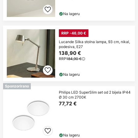
Na lageru
RRP -46,00 €
Lucande Silka stolna lampa, 93 cm, nikal,
podesiva, E27
138,90 €
RRP
184,90 €
Na lageru
Sponzorirano
Philips LED SuperSlim set od 2 bijela IP44
Ø 30 cm 2700K
77,72 €
Na lageru