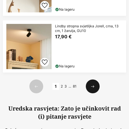
Na lageru
Lindby stropna svjetiljka Jorell, crna, 13
cm, 1 žarulja, GU10
17,90 €
Na lageru
Stranica
1
2
3
...
81
Prethodno
Sljedeći
Uredska rasvjeta: Zato je učinkovit rad
(i) pitanje rasvjete