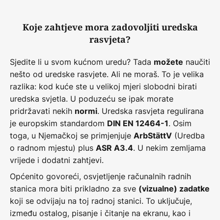
Koje zahtjeve mora zadovoljiti uredska
rasvjeta?
Sjedite li u svom kućnom uredu? Tada
naučiti
možete
nešto od uredske rasvjete. Ali ne moraš. To je velika
razlika: kod kuće ste u velikoj mjeri slobodni birati
uredska svjetla. U poduzeću se ipak morate
pridržavati nekih
. Uredska rasvjeta regulirana
normi
je europskim standardom
. Osim
DIN EN 12464-1
toga, u Njemačkoj se primjenjuje
(Uredba
ArbStättV
o radnom mjestu) plus
. U nekim zemljama
ASR A3.4
vrijede i dodatni zahtjevi.
Općenito govoreći, osvjetljenje računalnih radnih
stanica mora biti prikladno za sve
(vizualne) zadatke
koji se odvijaju na toj radnoj stanici. To uključuje,
između ostalog, pisanje i čitanje na ekranu, kao i