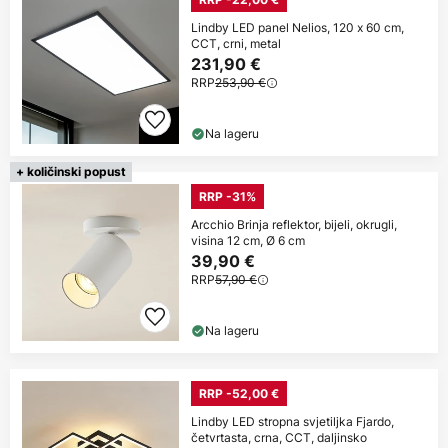
Lindby LED panel Nelios, 120 x 60 cm,
CCT, crni, metal
231,90 €
RRP
253,90 €
Na lageru
+ količinski popust
RRP -31%
Arcchio Brinja reflektor, bijeli, okrugli,
visina 12 cm, Ø 6 cm
39,90 €
RRP
57,90 €
Na lageru
RRP -52,00 €
Lindby LED stropna svjetiljka Fjardo,
četvrtasta, crna, CCT, daljinsko