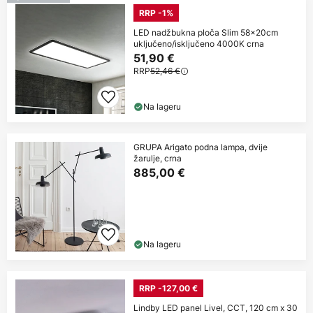
RRP -1%
LED nadžbukna ploča Slim 58x20cm
uključeno/isključeno 4000K crna
51,90 €
RRP
52,46 €
Na lageru
GRUPA Arigato podna lampa, dvije
žarulje, crna
885,00 €
Na lageru
RRP -127,00 €
Lindby LED panel Livel, CCT, 120 cm x 30