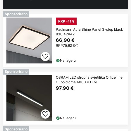
Sponzorirano
RRP -11%
Paulmann Atria Shine Panel 3-step black
830 42x42
66,90 €
RRP
75,62 €
Na lageru
Sponzorirano
OSRAM LED stropna svjetiljka Office line
Cuboid crna 4000 K DIM
97,90 €
Na lageru
Sponzorirano