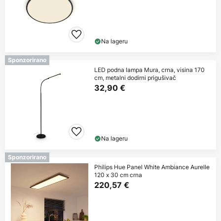
Na lageru
Sponzorirano
LED podna lampa Mura, crna, visina 170
cm, metalni dodirni prigušivač
32,90 €
Na lageru
Sponzorirano
Philips Hue Panel White Ambiance Aurelle
120 x 30 cm crna
220,57 €