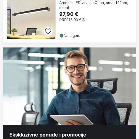
Arcchio LED visilica Cuna, crna, 122cm,
metal
97,90 €
RRP
115,90 €
Na lageru
Ekskluzivne ponude i promocije