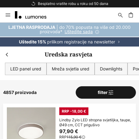
Besplatna dostava za kupnju iznad 69 €
Skip
to
Content
| do 70% popusta na više od 20.000
LJETNA RASPRODAJA
proizvoda*
Uštedite sada
prilikom registracije na newsletter
Uštedite 15%
Uredska rasvjeta
LED panel ured
Mreža svjetla ured
Downlights
Pod
4857 proizvoda
filter
RRP -18,00 €
Lindby Zylo LED stropna svjetiljka, taupe,
Ø49 cm, CCT prigušivo
97,90 €
RRP
115,90 €