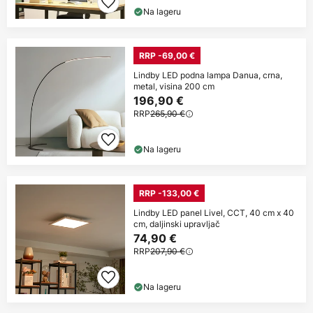
Na lageru
RRP -69,00 €
Lindby LED podna lampa Danua, crna,
metal, visina 200 cm
196,90 €
RRP
265,90 €
Na lageru
RRP -133,00 €
Lindby LED panel Livel, CCT, 40 cm x 40
cm, daljinski upravljač
74,90 €
RRP
207,90 €
Na lageru