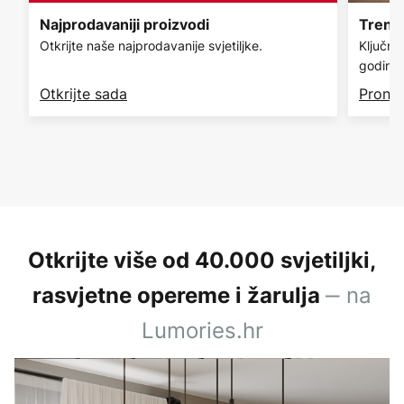
Najprodavaniji proizvodi
Trendo
Otkrijte naše najprodavanije svjetiljke.
Ključni 
godinu.
Otkrijte sada
Pronađ
Otkrijte više od 40.000 svjetiljki,
‒ na
rasvjetne opereme i žarulja
Lumories.hr