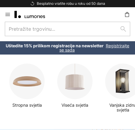
Besplatno vratite robu u roku od 50 dana
Skip
to
Pretražite
Content
traži
trgovinu...
Registrirajte
Uštedite 15% prilikom registracije na newsletter
se sada
N
a
j
p
Stropna svjetla
Viseća svjetla
Vanjska zidn
o
svjetla
p
u