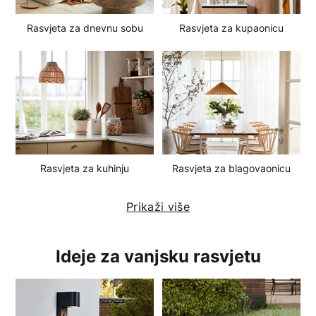
g
o
Rasvjeta za dnevnu sobu
Rasvjeta za kupaonicu
r
i
j
e
Rasvjeta za kuhinju
Rasvjeta za blagovaonicu
Prikaži više
Ideje za vanjsku rasvjetu