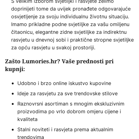
S velikim izborom svjetiljki i rasvjete želimo
doprinijeti tome da uvijek pronađete odgovarajuće
osvjetljenje za svoju individualnu životnu situaciju.
Imamo prikladne podne svjetiljke za vašu omiljenu
čitaonicu, elegantne zidne svjetiljke za indirektnu
rasvjetu u dnevnoj sobi i praktične stropne svjetiljke
za opću rasvjetu u svakoj prostoriji.
Zašto Lumories.hr? Vaše prednosti pri
kupnji:
Udobno i brzo online iskustvo kupovine
Ideje za rasvjetu za sve trendovske stilove
Raznovrsni asortiman s mnogim ekskluzivnim
proizvodima po vrlo dobrom omjeru cijene i
kvaliteta
Stalni noviteti i rasvjeta prema aktualnim
trendovima