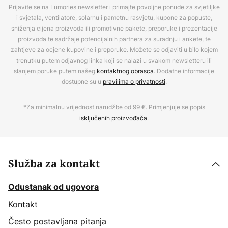
Prijavite se na Lumories newsletter i primajte povoljne ponude za svjetiljke
i svjetala, ventilatore, solarnu i pametnu rasvjetu, kupone za popuste,
sniženja cijena proizvoda ili promotivne pakete, preporuke i prezentacije
proizvoda te sadržaje potencijalnih partnera za suradnju i ankete, te
zahtjeve za ocjene kupovine i preporuke. Možete se odjaviti u bilo kojem
trenutku putem odjavnog linka koji se nalazi u svakom newsletteru ili
slanjem poruke putem našeg
kontaktnog obrasca
. Dodatne informacije
dostupne su u
pravilima o privatnosti
.
*Za minimalnu vrijednost narudžbe od 99 €. Primjenjuje se popis
isključenih proizvođača
.
Služba za kontakt
Odustanak od ugovora
Kontakt
Često postavljana pitanja