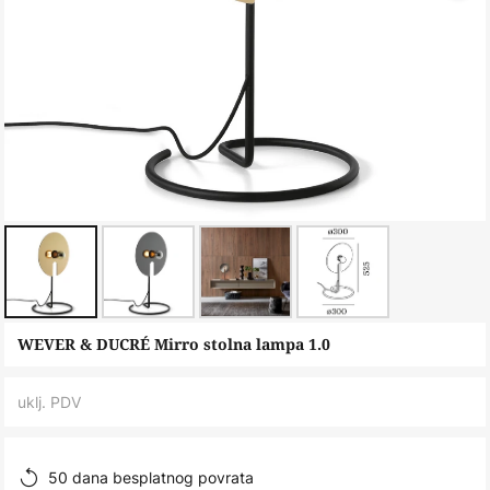
Skip
WEVER & DUCRÉ Mirro stolna lampa 1.0
to
the
uklj. PDV
beginning
of
the
50 dana besplatnog povrata