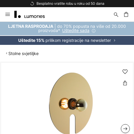
Besplatno vratite robu u roku od 50 dana
Skip
to
Content
| do 70% popusta na više od 20.000
LJETNA RASPRODAJA
proizvoda*
Uštedite sada
prilikom registracije na newsletter
Uštedite 15%
Stolne svjetiljke
Skip
to
the
end
of
the
images
gallery