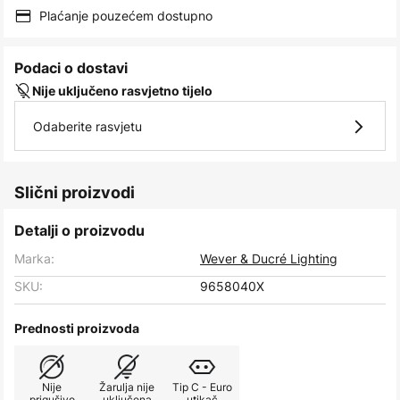
images
Plaćanje pouzećem dostupno
gallery
Podaci o dostavi
Nije uključeno rasvjetno tijelo
Odaberite rasvjetu
Slični proizvodi
Detalji o proizvodu
Marka:
Wever & Ducré Lighting
SKU:
9658040X
Prednosti proizvoda
Nije
Žarulja nije
Tip C - Euro
prigušivo
uključena
utikač