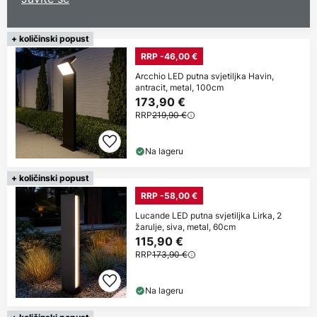
+ količinski popust
RRP -46,00 €
Arcchio LED putna svjetiljka Havin,
antracit, metal, 100cm
173,90 €
RRP
219,90 €
Na lageru
+ količinski popust
RRP -58,00 €
Lucande LED putna svjetiljka Lirka, 2
žarulje, siva, metal, 60cm
115,90 €
RRP
173,90 €
Na lageru