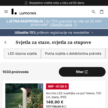
Besplatna dostava za kupnju iznad 69 €
Skip
to
Content
| do 70% popusta na više od 20.000
LJETNA RASPRODAJA
proizvoda*
Uštedite sada
prilikom registracije na newsletter
Uštedite 15%
Svjetla za staze, svjetla za stupove
LED stazna svjetla
Putna svjetla s detektorima pokreta
1033 proizvoda
filter
RRP -47,00 €
Arcchio LED svjetiljka za put Yolena, 100
cm, bijela, IP65
149,90 €
RRP
196,90 €