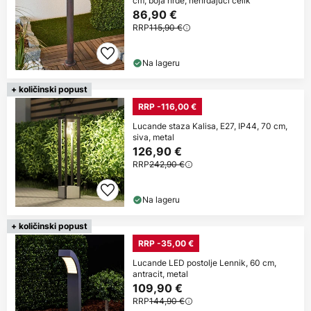
cm, boja hrđe, nehrđajući čelik
86,90 €
RRP
115,90 €
Na lageru
+ količinski popust
RRP -116,00 €
Lucande staza Kalisa, E27, IP44, 70 cm,
siva, metal
126,90 €
RRP
242,90 €
Na lageru
+ količinski popust
RRP -35,00 €
Lucande LED postolje Lennik, 60 cm,
antracit, metal
109,90 €
RRP
144,90 €