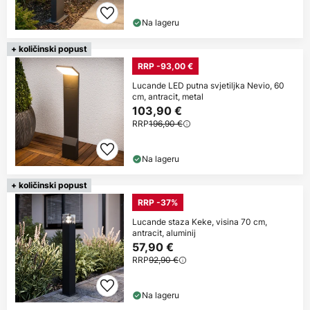
Na lageru
+ količinski popust
RRP -93,00 €
Lucande LED putna svjetiljka Nevio, 60
cm, antracit, metal
103,90 €
RRP
196,90 €
Na lageru
+ količinski popust
RRP -37%
Lucande staza Keke, visina 70 cm,
antracit, aluminij
57,90 €
RRP
92,90 €
Na lageru