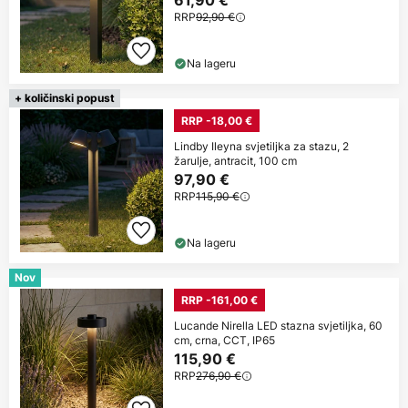
61,90 €
RRP
92,90 €
Na lageru
+ količinski popust
RRP -18,00 €
Lindby Ileyna svjetiljka za stazu, 2
žarulje, antracit, 100 cm
97,90 €
RRP
115,90 €
Na lageru
Nov
RRP -161,00 €
Lucande Nirella LED stazna svjetiljka, 60
cm, crna, CCT, IP65
115,90 €
RRP
276,90 €