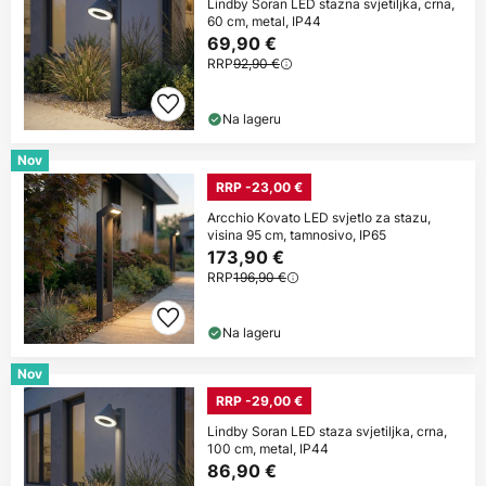
Lindby Soran LED stazna svjetiljka, crna,
60 cm, metal, IP44
69,90 €
RRP
92,90 €
Na lageru
Nov
RRP -23,00 €
Arcchio Kovato LED svjetlo za stazu,
visina 95 cm, tamnosivo, IP65
173,90 €
RRP
196,90 €
Na lageru
Nov
RRP -29,00 €
Lindby Soran LED staza svjetiljka, crna,
100 cm, metal, IP44
86,90 €