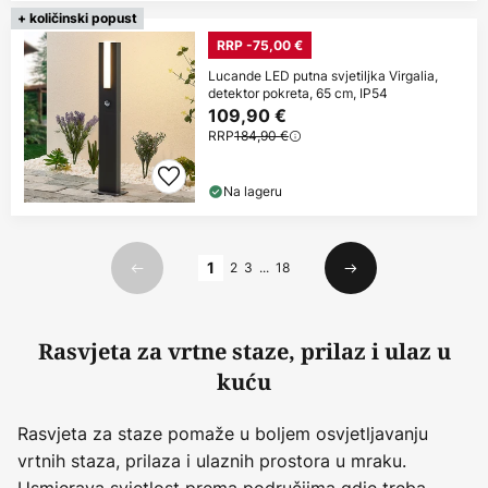
+ količinski popust
RRP -75,00 €
Lucande LED putna svjetiljka Virgalia,
detektor pokreta, 65 cm, IP54
109,90 €
RRP
184,90 €
Na lageru
Stranica
1
2
3
...
18
Prethodno
Sljedeći
Rasvjeta za vrtne staze, prilaz i ulaz u
kuću
Rasvjeta za staze pomaže u boljem osvjetljavanju
vrtnih staza, prilaza i ulaznih prostora u mraku.
Usmjerava svjetlost prema područjima gdje treba