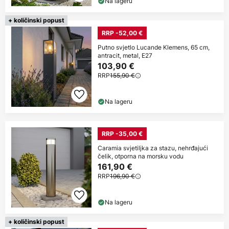
Na lageru
+ količinski popust
RRP -52,00 €
Putno svjetlo Lucande Klemens, 65 cm,
antracit, metal, E27
103,90 €
RRP
155,90 €
Na lageru
RRP -35,00 €
Caramia svjetiljka za stazu, nehrđajući
čelik, otporna na morsku vodu
161,90 €
RRP
196,90 €
Na lageru
+ količinski popust