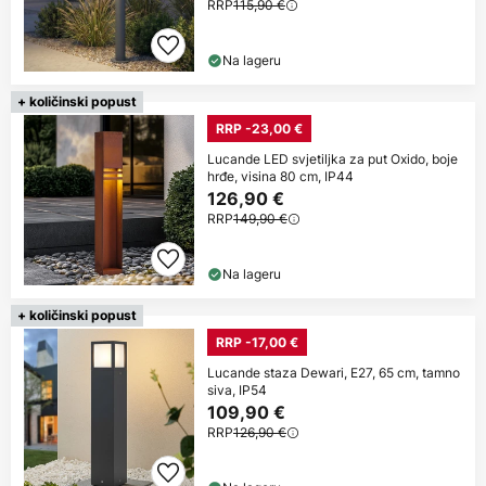
RRP
115,90 €
Na lageru
+ količinski popust
RRP -23,00 €
Lucande LED svjetiljka za put Oxido, boje
hrđe, visina 80 cm, IP44
126,90 €
RRP
149,90 €
Na lageru
+ količinski popust
RRP -17,00 €
Lucande staza Dewari, E27, 65 cm, tamno
siva, IP54
109,90 €
RRP
126,90 €