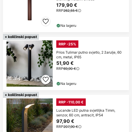
179,90 €
RRP
262,55 €
Na lageru
+ količinski popust
RRP -25%
Prios Tulimar putno svjetlo, 2 žarulje, 60
cm, metal, IP65
51,90 €
RRP
69,90 €
Na lageru
+ količinski popust
RRP -110,00 €
Lucande LED putna svjetiljka Timm,
senzor, 60 cm, antracit, IP54
97,90 €
RRP
207,90 €