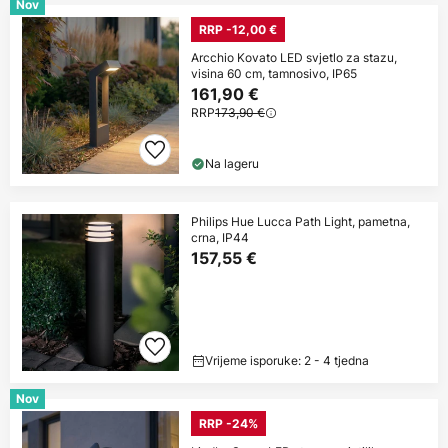
Nov
RRP -12,00 €
Arcchio Kovato LED svjetlo za stazu,
visina 60 cm, tamnosivo, IP65
161,90 €
RRP
173,90 €
Na lageru
Philips Hue Lucca Path Light, pametna,
crna, IP44
157,55 €
Vrijeme isporuke: 2 - 4 tjedna
Nov
RRP -24%