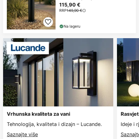
115,90 €
RRP
149,90 €
Na lageru
Vrhunska kvaliteta za vani
Rasvjet
Tehnologija, kvaliteta i dizajn – Lucande.
Ideje i 
Saznajte više
Saznajt