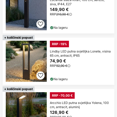
siva, IP44, E27
149,90 €
RRP
219,90 €
Na lageru
+ količinski popust
RRP -19%
Lindby LED putna svjetiljka Lonete, visina
65 cm, antracit, IP65
74,90 €
RRP
92,90 €
Na lageru
+ količinski popust
RRP -70,00 €
Arcchio LED putna svjetiljka Yolena, 100
cm, antracit, aluminij
126,90 €