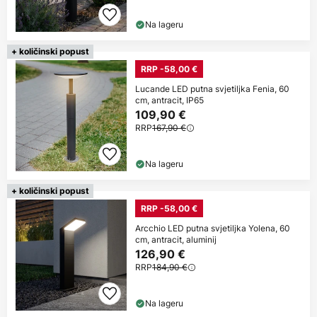
Na lageru
+ količinski popust
RRP -58,00 €
Lucande LED putna svjetiljka Fenia, 60
cm, antracit, IP65
109,90 €
RRP
167,90 €
Na lageru
+ količinski popust
RRP -58,00 €
Arcchio LED putna svjetiljka Yolena, 60
cm, antracit, aluminij
126,90 €
RRP
184,90 €
Na lageru