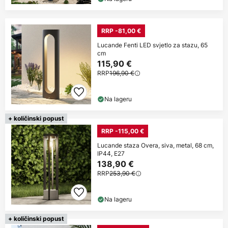
RRP -81,00 €
Lucande Fenti LED svjetlo za stazu, 65
cm
115,90 €
RRP
196,90 €
Na lageru
+ količinski popust
RRP -115,00 €
Lucande staza Overa, siva, metal, 68 cm,
IP44, E27
138,90 €
RRP
253,90 €
Na lageru
+ količinski popust