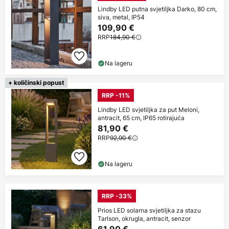
Lindby LED putna svjetiljka Darko, 80 cm,
siva, metal, IP54
109,90 €
RRP
184,90 €
Na lageru
+ količinski popust
RRP -11%
Lindby LED svjetiljka za put Meloni,
antracit, 65 cm, IP65 rotirajuća
81,90 €
RRP
92,90 €
Na lageru
RRP -33%
Prios LED solarna svjetiljka za stazu
Tarlson, okrugla, antracit, senzor