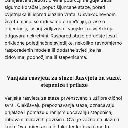
sigurno koračati, poput šljunčane staze, pored
cvjetnjaka ili ispred ulaznih vrata. U svakodnevnom
životu manje se radi samo o uređenju, a više o
orijentaciji, jasnoj vidljivosti i vanjskoj rasvjeti koja
odgovara nekretnini. Raspored staze određuje jesu li
prikladne pojedinačne svjetiljke, nekoliko ravnomjerno
raspoređenih modela ili dodatne svjetiljke na
zidovima, podnožjima ili stepenicama.
Vanjska rasvjeta za staze: Rasvjeta za staze,
stepenice i prilaze
Vanjska rasvjeta za staze prvenstveno služi praktičnoj
svrsi. Olakšavaju prepoznavanje staza, označavaju
prijelaze i pomažu u ranijem uočavanju stepenica,
rubova ili neravnih površina. Ovo je važno na ulazu u
kuću. Ova orijentacija je također korisna između