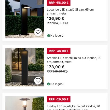
RRP -58,00 €
Lucande LED stupić Silvan, 65 cm,
antracit, metal
126,90 €
RRP
184,90 €
Na lageru
RRP -46,00 €
Arcchio LED svjetiljka za put Iberion, 90
cm, antracit, metal
173,90 €
RRP
219,90 €
Na lageru
RRP -29,00 €
Lindby LED svjetiljka za put Pavlos, 76