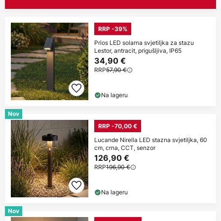
RRP -39%
Prios LED solarna svjetiljka za stazu
Lestor, antracit, prigušljiva, IP65
34,90 €
RRP
57,90 €
Na lageru
Nov
RRP -70,00 €
Lucande Nirella LED stazna svjetiljka, 60
cm, crna, CCT, senzor
126,90 €
RRP
196,90 €
Na lageru
Nov