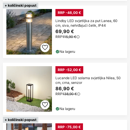
+ količinski popust
RRP -46,00 €
Lindby LED svjetiljka za put Lanea, 60
cm, siva, nehrđajući čelik, IP44
69,90 €
RRP
115,90 €
Na lageru
RRP -52,00 €
Lucande LED solarna svjetiljka Nilea, 50
cm, crna, senzor
86,90 €
RRP
138,90 €
Na lageru
+ količinski popust
RRP -75,00 €