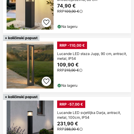
74,90 €
RRP
109,90 €
Na lageru
+ količinski popust
RRP -110,00 €
Lucande LED staza Jupp, 90 cm, antracit,
metal, IP54
109,90 €
RRP
219,90 €
Na lageru
+ količinski popust
RRP -57,00 €
Lucande LED svjetiljka Darja, antracit,
metal, 100cm, IP54
231,90 €
RRP
288,90 €