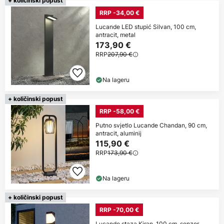
+ količinski popust
RRP -34,00 €
Lucande LED stupić Silvan, 100 cm,
antracit, metal
173,90 €
RRP
207,90 €
Na lageru
+ količinski popust
RRP -58,00 €
Putno svjetlo Lucande Chandan, 90 cm,
antracit, aluminij
115,90 €
RRP
173,90 €
Na lageru
+ količinski popust
RRP -70,00 €
Lucande staza Kiran, 100 cm, senzor,