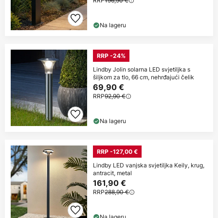
RRP
196,90 €
Na lageru
RRP -24%
Lindby Jolin solarna LED svjetiljka s
šiljkom za tlo, 66 cm, nehrđajući čelik
69,90 €
RRP
92,90 €
Na lageru
RRP -127,00 €
Lindby LED vanjska svjetiljka Keily, krug,
antracit, metal
161,90 €
RRP
288,90 €
Na lageru