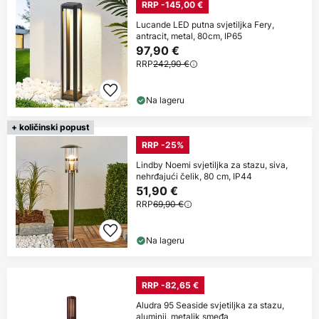
RRP -145,00 €
Lucande LED putna svjetiljka Fery,
antracit, metal, 80cm, IP65
97,90 €
RRP
242,90 €
Na lageru
+ količinski popust
RRP -25%
Lindby Noemi svjetiljka za stazu, siva,
nehrđajući čelik, 80 cm, IP44
51,90 €
RRP
69,90 €
Na lageru
RRP -82,65 €
Aludra 95 Seaside svjetiljka za stazu,
aluminij, metalik smeđa