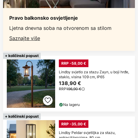
Pravo balkonsko osvjetljenje
Ljetna dnevna soba na otvorenom sa stilom
Saznajte više
+ količinski popust
RRP -58,00 €
Lindby svjetlo za stazu Zayn, u boji hrđe,
staklo, visina 109 cm, IP65
138,90 €
RRP
196,90 €
Na lageru
+ količinski popust
RRP -35,00 €
Lindby Peldar svjetiljka za stazu,
antracit/prozirna, 80 cm