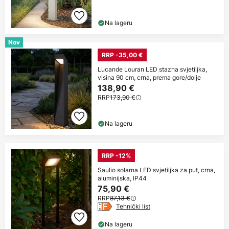
Na lageru
Nov
RRP -35,00 €
Lucande Louran LED stazna svjetiljka,
visina 90 cm, crna, prema gore/dolje
138,90 €
RRP
173,90 €
Na lageru
RRP -12%
Saulio solarna LED svjetiljka za put, crna,
aluminijska, IP44
75,90 €
RRP
87,13 €
Tehnički list
Na lageru