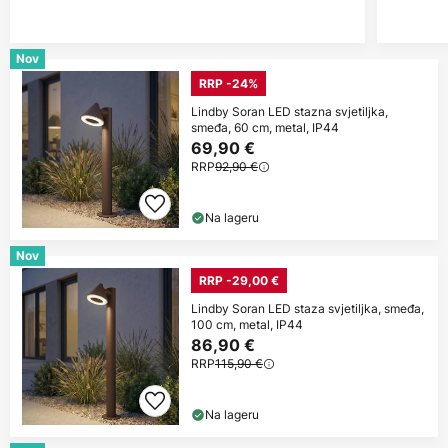
Nov
RRP -24%
Lindby Soran LED stazna svjetiljka,
smeđa, 60 cm, metal, IP44
69,90 €
RRP
92,90 €
Na lageru
Nov
RRP -29,00 €
Lindby Soran LED staza svjetiljka, smeđa,
100 cm, metal, IP44
86,90 €
RRP
115,90 €
Na lageru