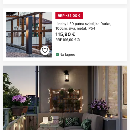
RRP -81,00 €
Lindby LED putna svjetiljka Darko,
100cm, siva, metal, IP54
115,90 €
RRP
196,90 €
Na lageru