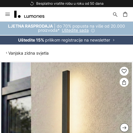
Besplatno vratite robu u roku od 50 dana
Skip
to
Content
| do 70% popusta na više od 20.000
LJETNA RASPRODAJA
proizvoda*
Uštedite sada
prilikom registracije na newsletter
Uštedite 15%
Vanjska zidna svjetla
Skip
to
the
end
of
the
images
gallery