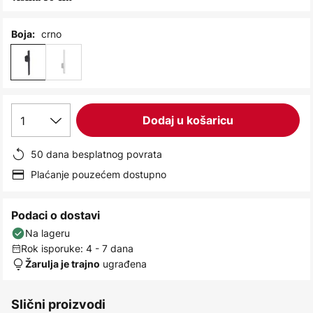
images
gallery
crno
Boja:
1
Dodaj u košaricu
50 dana besplatnog povrata
Plaćanje pouzećem dostupno
Podaci o dostavi
Na lageru
Rok isporuke: 4 - 7 dana
ugrađena
Žarulja je trajno
Slični proizvodi