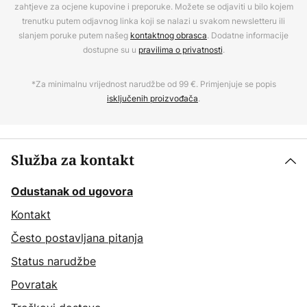
zahtjeve za ocjene kupovine i preporuke. Možete se odjaviti u bilo kojem
trenutku putem odjavnog linka koji se nalazi u svakom newsletteru ili
slanjem poruke putem našeg
kontaktnog obrasca
. Dodatne informacije
dostupne su u
pravilima o privatnosti
.
*Za minimalnu vrijednost narudžbe od 99 €. Primjenjuje se popis
isključenih proizvođača
.
Služba za kontakt
Odustanak od ugovora
Kontakt
Često postavljana pitanja
Status narudžbe
Povratak