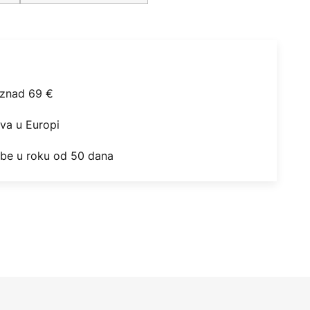
iznad 69 €
ova u Europi
obe u roku od 50 dana