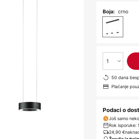
crno
Boja:
1
50 dana besp
Plaćanje po
Podaci o dos
Još samo nekol
Rok isporuke: 
24,90 €
naknad
Žarulja je traj