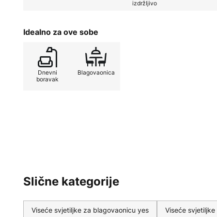
izdržljivo
Zahvaljujući mogućnosti podešavan
prigušivanja, Zera-3 se može fleksi
Idealno za ove sobe
rasporedima prostorija i zahtjevi
blagovaonici – ovo svjetlo europ
energetski učinkovito osvjetljenje 
Dnevni
Blagovaonica
LED izvorom svjetlosti. Crna zav
boravak
moderan karakter i čini ovu viseć
elementom u svakom interijeru.
Slične kategorije
Viseće svjetiljke za blagovaonicu yes
Viseće svjetiljk