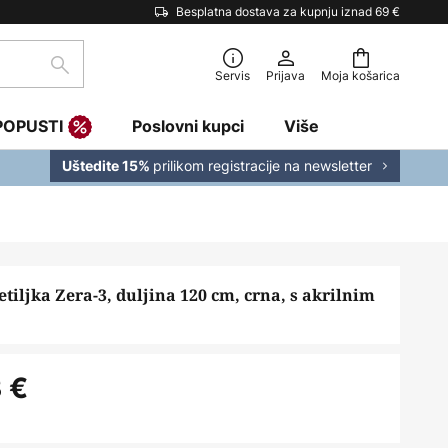
Besplatna dostava za kupnju iznad 69 €
traži
Servis
Prijava
Moja košarica
POPUSTI
Poslovni kupci
Više
prilikom registracije na newsletter
Uštedite 15%
etiljka Zera-3, duljina 120 cm, crna, s akrilnim
 €