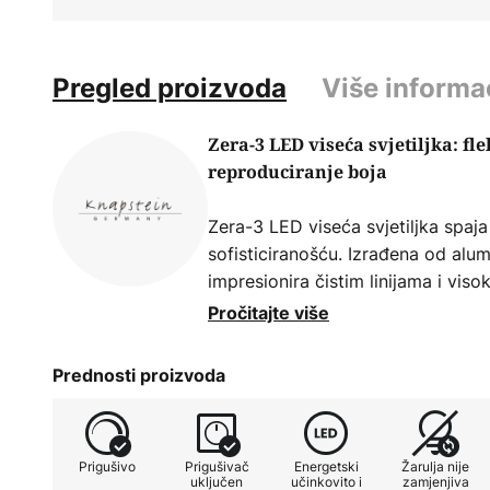
Pregled proizvoda
Više informa
Zera-3 LED viseća svjetiljka: fl
reproduciranje boja
Zera-3 LED viseća svjetiljka spaj
sofisticiranošću. Izrađena od alumin
impresionira čistim linijama i vi
obradom. Integrirana CCT funkcij
Pročitajte više
prilagodbu boje svjetla od tople b
omogućuje stvaranje različitih am
Prednosti proizvoda
reprodukcije boja od 90 Ra, rasvje
prirodnu reprodukciju boja. Akrič
raspodjelu svjetla, dok LED tehno
Prigušivo
Prigušivač
Energetski
Žarulja nije
udobno iskustvo gledanja.
uključen
učinkovito i
zamjenjiva