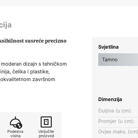
cija
eksibilnost susreće precizno
Svjetlina
Tamno
a moderan dizajn s tehničkom
ija, čelika i plastike,
sokokvalitetnom završnom
a omogućuje kontinuiranu
ijele (2.200 K) do 3.000 K, što
Dimenzija
bijenata. S indeksom
tno tijelo osigurava preciznu i
Duljina (u cm):
ni difuzor osigurava ravnomjernu
Promjer (u cm):
logija bez treperenja jamči
Ovjes maks. (cm)
Podesiva
Uključite
visina
proizvod