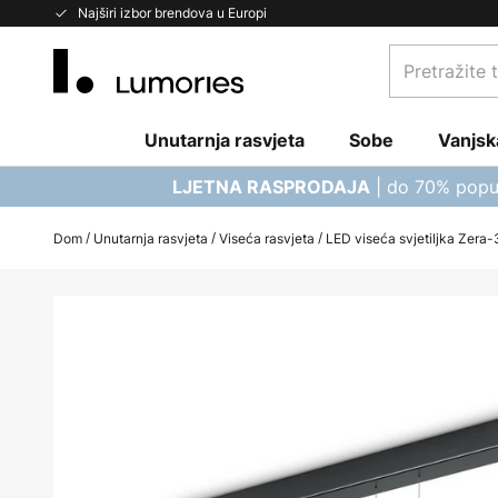
Skip
Najširi izbor brendova u Europi
to
Pretražite
Content
trgovinu...
Unutarnja rasvjeta
Sobe
Vanjsk
| do 70% popu
LJETNA RASPRODAJA
Dom
Unutarnja rasvjeta
Viseća rasvjeta
LED viseća svjetiljka Zera-3
Skip
to
the
end
of
the
images