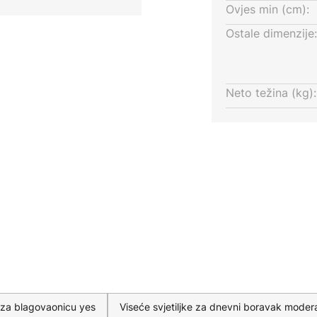
Ovjes min (cm):
ja visine i ugrađenoj funkciji
Ostale dimenzije:
bilno prilagoditi različitim
ma. Bilo u dnevnom boravku ili
ske proizvodnje kombinira
Neto težina (kg):
s izdržljivim, trajno ugrađenim
ršna obrada naglašava njegov
u lampu elegantnim središnjim
e za blagovaonicu yes
Viseće svjetiljke za dnevni boravak moder