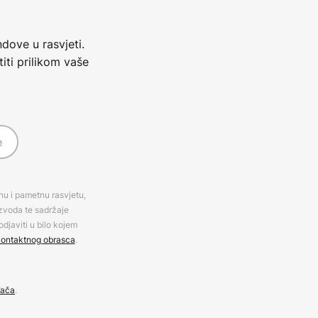
dove u rasvjeti.
iti prilikom vaše
e
rnu i pametnu rasvjetu,
izvoda te sadržaje
djaviti u bilo kojem
ontaktnog obrasca
.
đača
.