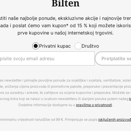
Bilten
iti naše najbolje ponude, ekskluzivne akcije i najnovije tren
 sada i poslat ćemo vam kupon* od 15 % koji možete iskorist
prve kupovine u našoj internetskoj trgovini.
Privatni kupac
Društvo
Pretplatite s
es newsletter i primajte povoljne ponude za svjetiljke i svjetala, ventilatore, sola
, sniženja cijena proizvoda ili promotivne pakete, preporuke i prezentacije pro
era za suradnju i ankete, te zahtjeve za ocjene kupovine i preporuke. Možete se o
avnog linka koji se nalazi u svakom newsletteru ili slanjem poruke putem našeg
k
Dodatne informacije dostupne su u
pravilima o privatnosti
.
minimalnu vrijednost narudžbe od 99 €. Primjenjuje se popis
isključenih proizvo