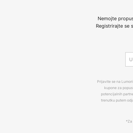
Nemojte propust
Registrirajte se
Prijavite se na Lumori
kupone za popuste
potencijalnih partn
trenutku putem odj
*Za 