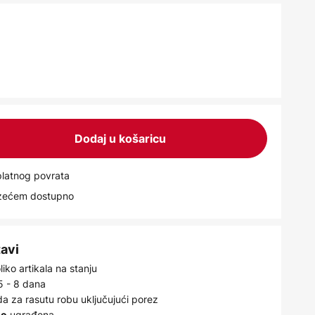
Dodaj u košaricu
latnog povrata
uzećem dostupno
tavi
iko artikala na stanju
5 - 8 dana
a za rasutu robu uključujući porez
ugrađena
no