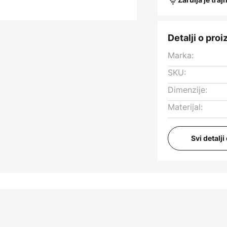
Detalji o pro
Marka:
SKU:
Dimenzije:
Materijal:
Svi detalj