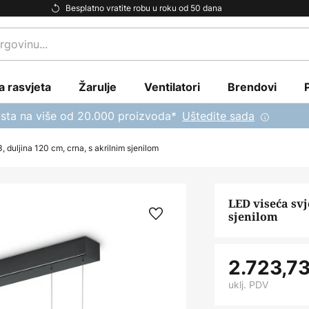
Besplatno vratite robu u roku od 50 dana
a rasvjeta
Žarulje
Ventilatori
Brendovi
sta na više od 20.000 proizvoda*
Uštedite sada
, duljina 120 cm, crna, s akrilnim sjenilom
LED viseća svj
sjenilom
2.723,73
uklj. PDV