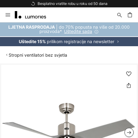
Besplatno vratite robu u roku od 50 dana
Skip
to
Content
| do 70% popusta na više od 20.000
LJETNA RASPRODAJA
proizvoda*
Uštedite sada
prilikom registracije na newsletter
Uštedite 15%
Stropni ventilatori bez svjetla
Skip
to
the
end
of
the
images
gallery