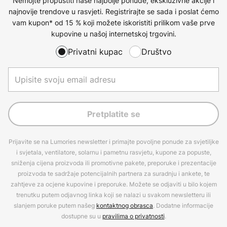
Nemojte propustiti naše najbolje ponude, ekskluzivne akcije i
najnovije trendove u rasvjeti. Registrirajte se sada i poslat ćemo
vam kupon* od 15 % koji možete iskoristiti prilikom vaše prve
kupovine u našoj internetskoj trgovini.
Privatni kupac
Društvo
Pretplatite se
Prijavite se na Lumories newsletter i primajte povoljne ponude za svjetiljke
i svjetala, ventilatore, solarnu i pametnu rasvjetu, kupone za popuste,
sniženja cijena proizvoda ili promotivne pakete, preporuke i prezentacije
proizvoda te sadržaje potencijalnih partnera za suradnju i ankete, te
zahtjeve za ocjene kupovine i preporuke. Možete se odjaviti u bilo kojem
trenutku putem odjavnog linka koji se nalazi u svakom newsletteru ili
slanjem poruke putem našeg
kontaktnog obrasca
. Dodatne informacije
dostupne su u
pravilima o privatnosti
.