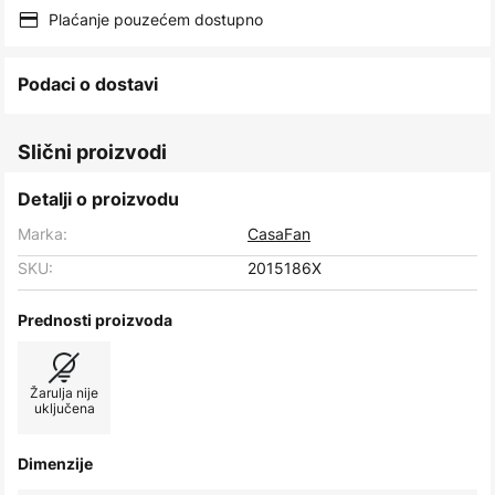
images
Plaćanje pouzećem dostupno
gallery
Podaci o dostavi
Slični proizvodi
Detalji o proizvodu
Marka:
CasaFan
SKU:
2015186X
Prednosti proizvoda
Žarulja nije
uključena
Dimenzije