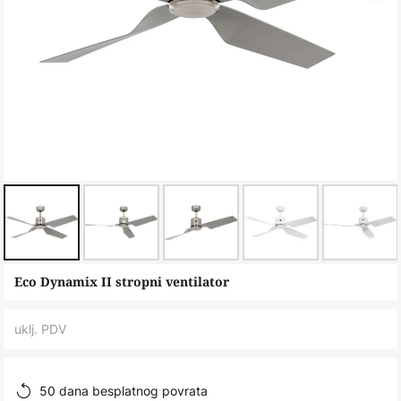
Skip
Eco Dynamix II stropni ventilator
to
the
uklj. PDV
beginning
of
the
50 dana besplatnog povrata