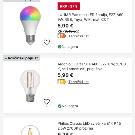
RRP -37%
LUUMR Pametna LED žarulja, E27, A60,
9W, RGB, Tuya, WiFi, mat, CCT
5,90 €
RRP
9,49 €
Tehnički list
Na lageru
+ količinski popust
Arcchio LED žarulja A60, E27, 6 W, 2.700
K, sa žarnom niti, prigušiva
5,90 €
Tehnički list
Na lageru
Philips Classic LED svjetiljka E14 P45
2,5W 2700K prozirna
6,29 €