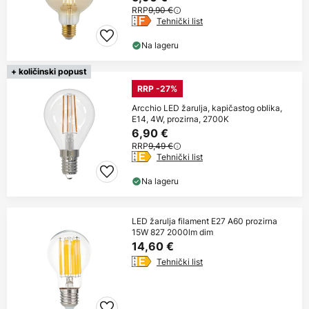
RRP
9,90 €
Tehnički list
Na lageru
+ količinski popust
RRP -27%
Arcchio LED žarulja, kapičastog oblika,
E14, 4W, prozirna, 2700K
6,90 €
RRP
9,49 €
Tehnički list
Na lageru
LED žarulja filament E27 A60 prozirna
15W 827 2000lm dim
14,60 €
Tehnički list