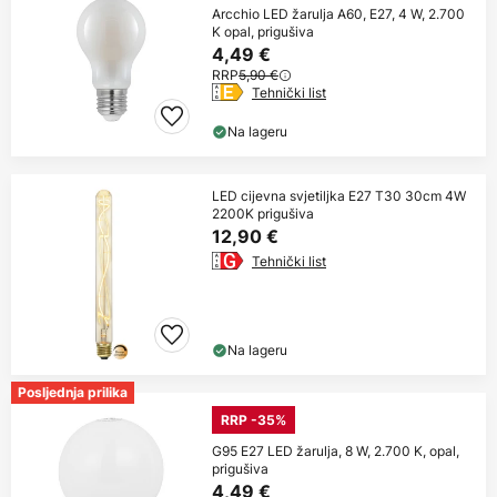
Arcchio LED žarulja A60, E27, 4 W, 2.700
K opal, prigušiva
4,49 €
RRP
5,90 €
Tehnički list
Na lageru
LED cijevna svjetiljka E27 T30 30cm 4W
2200K prigušiva
12,90 €
Tehnički list
Na lageru
Posljednja prilika
RRP -35%
G95 E27 LED žarulja, 8 W, 2.700 K, opal,
prigušiva
4,49 €