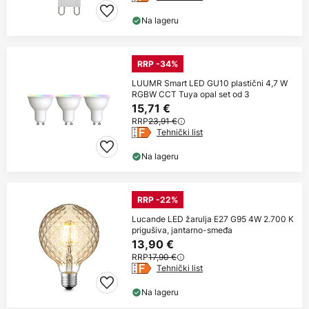
Na lageru
RRP -34%
LUUMR Smart LED GU10 plastični 4,7 W
RGBW CCT Tuya opal set od 3
15,71 €
RRP
23,91 €
Tehnički list
Na lageru
RRP -22%
Lucande LED žarulja E27 G95 4W 2.700 K
prigušiva, jantarno-smeđa
13,90 €
RRP
17,90 €
Tehnički list
Na lageru