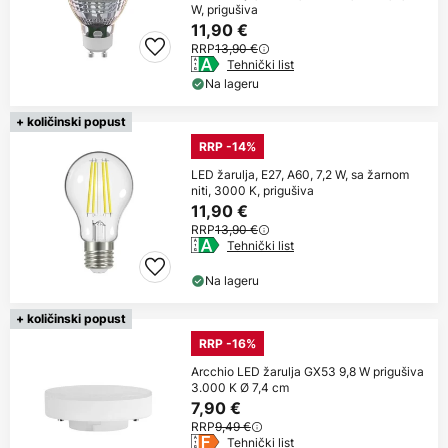
W, prigušiva
11,90 €
RRP
13,90 €
Tehnički list
Na lageru
+ količinski popust
RRP -14%
LED žarulja, E27, A60, 7,2 W, sa žarnom
niti, 3000 K, prigušiva
11,90 €
RRP
13,90 €
Tehnički list
Na lageru
+ količinski popust
RRP -16%
Arcchio LED žarulja GX53 9,8 W prigušiva
3.000 K Ø 7,4 cm
7,90 €
RRP
9,49 €
Tehnički list