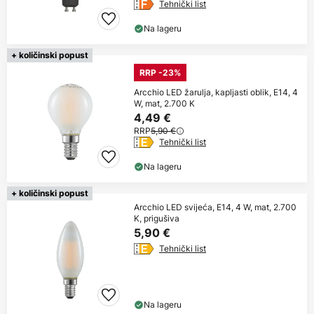
Tehnički list
Na lageru
+ količinski popust
RRP -23%
Arcchio LED žarulja, kapljasti oblik, E14, 4
W, mat, 2.700 K
4,49 €
RRP
5,90 €
Tehnički list
Na lageru
+ količinski popust
Arcchio LED svijeća, E14, 4 W, mat, 2.700
K, prigušiva
5,90 €
Tehnički list
Na lageru