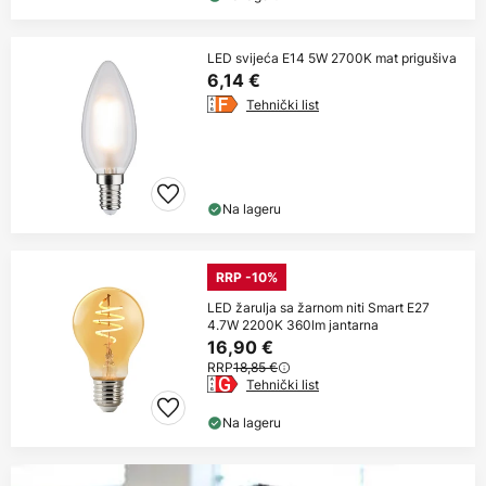
LED svijeća E14 5W 2700K mat prigušiva
6,14 €
Tehnički list
Na lageru
RRP -10%
LED žarulja sa žarnom niti Smart E27
4.7W 2200K 360lm jantarna
16,90 €
RRP
18,85 €
Tehnički list
Na lageru