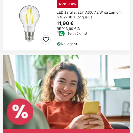
RRP -14%
LED žarulja, E27, A60, 7,2 W, sa žarnom
niti, 2700 K, prigušiva
11,90 €
RRP
13,90 €
Tehnički list
Na lageru