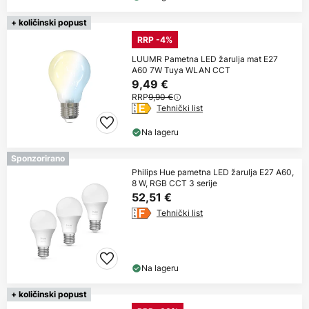
+ količinski popust
RRP -4%
LUUMR Pametna LED žarulja mat E27
A60 7W Tuya WLAN CCT
9,49 €
RRP
9,90 €
Tehnički list
Na lageru
Sponzorirano
Philips Hue pametna LED žarulja E27 A60,
8 W, RGB CCT 3 serije
52,51 €
Tehnički list
Na lageru
+ količinski popust