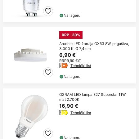
Na lageru
RRP -30%
Arcchio LED žarulja GX53 8W, prigušiva,
3.000 K, Ø 7,4 cm
6,90 €
RRP
9,90 €
Tehnički list
Na lageru
OSRAM LED lampa E27 Superstar 11W
mat 2.700K
16,90 €
Tehnički list
Na lageru