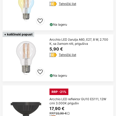
Tehnički list
Na lageru
+ količinski popust
Arcchio LED žarulja A60, E27, 8 W, 2.700
K, sa žarnom niti, prigušiva
5,90 €
Tehnički list
Na lageru
RRP -21%
Arcchio LED reflektor GU10 ES111, 12W
crni 3.000K prigušiv
17,90 €
RRP
22,90 €