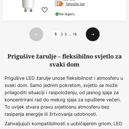
Tehnički list
Na lageru
Stranica
1
2
3
...
18
Prethodno
Sljedeći
Prigušive žarulje – fleksibilno svjetlo za
svaki dom
Prigušive LED žarulje unose fleksibilnost i atmosferu u
svaki dom. Samo jednim pokretom, svjetlo se može
prilagoditi situaciji i raspoloženju, od jasnog sjaja za
koncentrirani rad do mekog sjaja za opuštene večeri.
To uvijek stvara pravu svjetlosnu atmosferu bez
rasipanja energije ili žrtvovanja udobnosti.
Zahvaljujući kompatibilnosti s uobičajenim grlom, LED