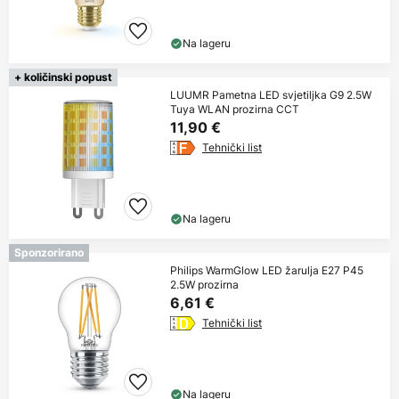
Na lageru
+ količinski popust
LUUMR Pametna LED svjetiljka G9 2.5W
Tuya WLAN prozirna CCT
11,90 €
Tehnički list
Na lageru
Sponzorirano
Philips WarmGlow LED žarulja E27 P45
2.5W prozirna
6,61 €
Tehnički list
Na lageru