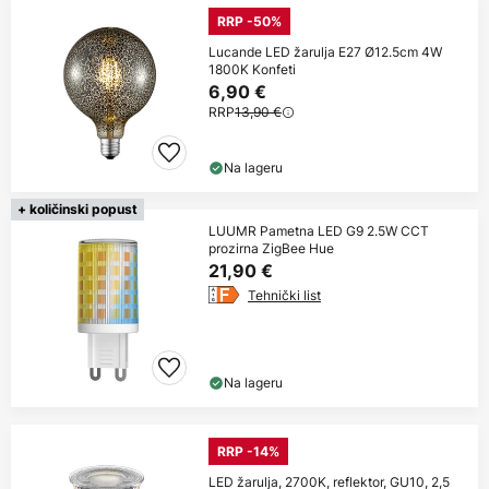
RRP -50%
Lucande LED žarulja E27 Ø12.5cm 4W
1800K Konfeti
6,90 €
RRP
13,90 €
Na lageru
+ količinski popust
LUUMR Pametna LED G9 2.5W CCT
prozirna ZigBee Hue
21,90 €
Tehnički list
Na lageru
RRP -14%
LED žarulja, 2700K, reflektor, GU10, 2,5