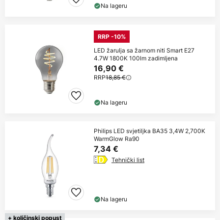
Na lageru
RRP -10%
LED žarulja sa žarnom niti Smart E27
4.7W 1800K 100lm zadimljena
16,90 €
RRP
18,85 €
Na lageru
Philips LED svjetiljka BA35 3,4W 2,700K
WarmGlow Ra90
7,34 €
Tehnički list
Na lageru
+ količinski popust