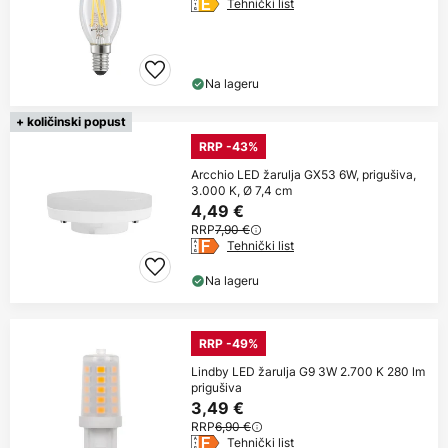
Tehnički list
Na lageru
+ količinski popust
RRP -43%
Arcchio LED žarulja GX53 6W, prigušiva,
3.000 K, Ø 7,4 cm
4,49 €
RRP
7,90 €
Tehnički list
Na lageru
RRP -49%
Lindby LED žarulja G9 3W 2.700 K 280 lm
prigušiva
3,49 €
RRP
6,90 €
Tehnički list