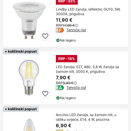
RRP -33%
Lindby LED žarulja, reflektor, GU10, 5W,
3000K, prigušiva
11,90 €
RRP
17,90 €
Tehnički list
Na lageru
+ količinski popust
RRP -16%
LED žarulja, E27, A60, 3,8 W, žarulja sa
žarnom niti, 3000 K, prigušiva
7,90 €
RRP
9,49 €
Tehnički list
Na lageru
+ količinski popust
Arcchio LED žarulja, sa žarnom niti, u
obliku svijeće, E14, 4 W, prozirna
6,90 €