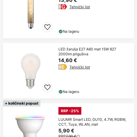
Tehnički list
Na lageru
LED žarulja E27 A60 mat 15W 827
2000lm prigušiva
14,60 €
Tehnički list
Na lageru
+ količinski popust
RRP -25%
LUUMR Smart LED, GU10, 4.7W, RGBW,
CCT, Tuya, WLAN, mat
5,90 €
RRP
7,90 €