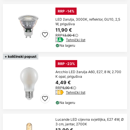
RRP -14%
LED žarulja, 3000K, reflektor, GU10, 2,5
W, prigušiva
11,90 €
RRP
13,90 €
Tehnički list
Na lageru
+ količinski popust
RRP -23%
Arcchio LED žarulja A60, E27, 8 W, 2.700
K opal, prigušiva
4,49 €
RRP
5,90 €
Tehnički list
Na lageru
Lucande LED cijevna svjetiljka, E27 4W, Ø
3 cm, jantar, 2700K
13,90 €