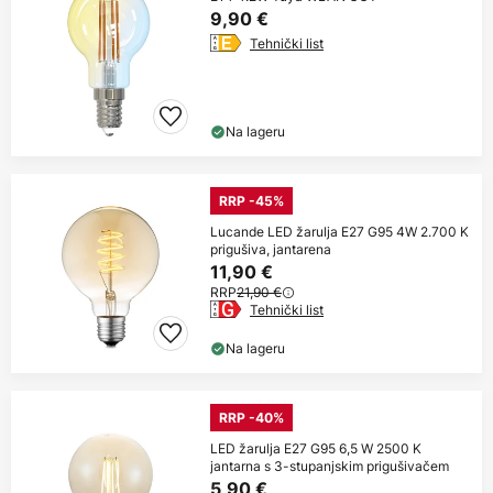
9,90 €
Tehnički list
Na lageru
RRP -45%
Lucande LED žarulja E27 G95 4W 2.700 K
prigušiva, jantarena
11,90 €
RRP
21,90 €
Tehnički list
Na lageru
RRP -40%
LED žarulja E27 G95 6,5 W 2500 K
jantarna s 3-stupanjskim prigušivačem
5,90 €