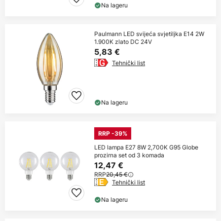
Na lageru
Paulmann LED svijeća svjetiljka E14 2W
1.900K zlato DC 24V
5,83 €
Tehnički list
Na lageru
RRP -39%
LED lampa E27 8W 2,700K G95 Globe
prozirna set od 3 komada
12,47 €
RRP
20,45 €
Tehnički list
Na lageru