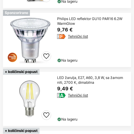
Na lageru
Sponzorirano
Philips LED reflektor GU10 PAR16 6.2W
WarmGlow
9,76 €
Tehnički list
Na lageru
+ količinski popust
LED žarulja, E27, A60, 3,8 W, sa žarnom
niti, 2700 K, dimabilna
9,49 €
Tehnički list
Na lageru
+ količinski popust