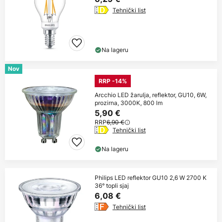
Tehnički list
Na lageru
Nov
RRP -14%
Arcchio LED žarulja, reflektor, GU10, 6W,
prozirna, 3000K, 800 lm
5,90 €
RRP
6,90 €
Tehnički list
Na lageru
Philips LED reflektor GU10 2,6 W 2700 K
36° topli sjaj
6,08 €
Tehnički list