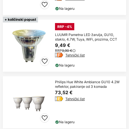
Na lageru
+ količinski popust
RRP -4%
LUUMR Pametna LED žarulja, GU10,
staklo, 4.7W, Tuya, WiFi, prozirna, CCT
9,49 €
RRP
9,90 €
Tehnički list
Na lageru
Philips Hue White Ambiance GU10 4.2W
reflektor, pakiranje od 3 komada
73,52 €
Tehnički list
Na lageru