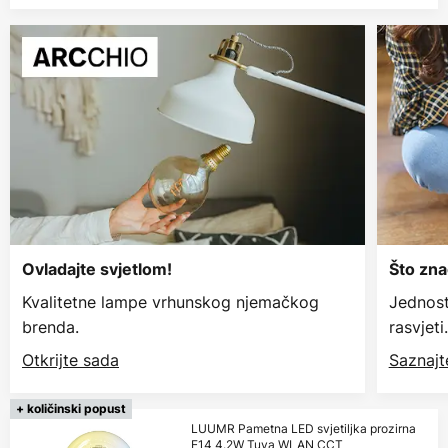
Ovladajte svjetlom!
Što zna
Kvalitetne lampe vrhunskog njemačkog
Jednost
brenda.
rasvjeti.
Otkrijte sada
Saznajt
+ količinski popust
LUUMR Pametna LED svjetiljka prozirna
E14 4.2W Tuya WLAN CCT