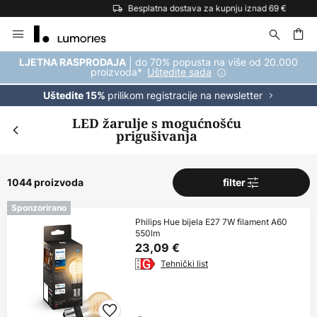
Besplatna dostava za kupnju iznad 69 €
Skip
to
Content
| do 70% popusta na više od 20.000
LJETNA RASPRODAJA
proizvoda*
Uštedite sada
prilikom registracije na newsletter
Uštedite 15%
LED žarulje s mogućnošću
prigušivanja
1044 proizvoda
filter
Sponzorirano
Philips Hue bijela E27 7W filament A60
550lm
23,09 €
Tehnički list