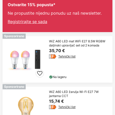
Ostvarite 15% popusta*
Ne propustite nijednu ponudu uz naš newsletter.
Registrirajte se sada
Sponzorirano
WiZ A60 LED mat WiFi E27 8.5W RGBW
daljinski upravljač set od 2 komada
35,70 €
Tehnički list
Na lageru
Sponzorirano
WiZ A60 LED žarulja Wi-Fi E27 7W
jantarna CCT
15,74 €
Tehnički list