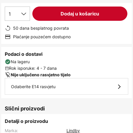
images
gallery
1
Dodaj u košaricu
50 dana besplatnog povrata
Plaćanje pouzećem dostupno
Podaci o dostavi
Na lageru
Rok isporuke: 4 - 7 dana
Nije uključeno rasvjetno tijelo
Odaberite E14 rasvjetu
Slični proizvodi
Detalji o proizvodu
Marka:
Lindby