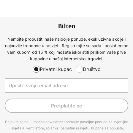
Bilten
Nemojte propustiti naše najbolje ponude, ekskluzivne akcije i
najnovije trendove u rasvjeti. Registrirajte se sada i poslat ćemo
vam kupon* od 15 % koji možete iskoristiti prilikom vaše prve
kupovine u našoj internetskoj trgovini.
Privatni kupac
Društvo
Pretplatite se
Prijavite se na Lumories newsletter i primajte povoljne ponude za svjetiljke
i svjetala, ventilatore, solarnu i pametnu rasvjetu, kupone za popuste,