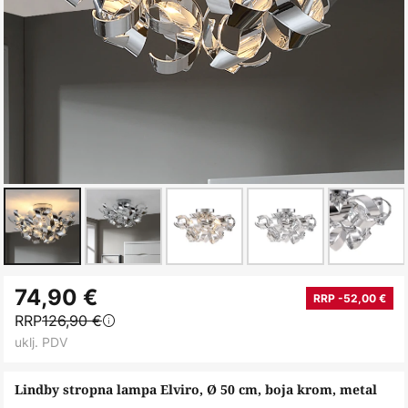
Skip
74,90 €
to
RRP -52,00 €
RRP
126,90 €
the
uklj. PDV
beginning
of
Lindby stropna lampa Elviro, Ø 50 cm, boja krom, metal
the