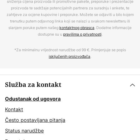
sniženja cijena proizvoda ili promotivne pakete, preporuke i prezentacije
proizvoda te sadržaje potencijalnih partnera za suradnju i ankete, te
zahtjeve za ocjene kupovine i preporuke. Možete se odjaviti u bilo kojem
trenutku putem odjavnog linka koji se nalazi u svakom newsletteru ili
slanjem poruke putem našeg
kontaktnog obrasca
. Dodatne informacije
dostupne su u
pravilima o privatnosti
.
*Za minimalnu vrijednost narudžbe od 99 €. Primjenjuje se popis
isključenih proizvođača
.
Služba za kontakt
Odustanak od ugovora
Kontakt
Često postavljana pitanja
Status narudžbe