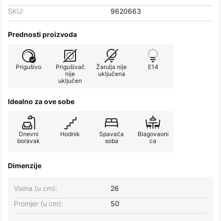
SKU:
9620663
Prednosti proizvoda
Prigušivo
Prigušivač
Žarulja nije
E14
nije
uključena
uključen
Idealno za ove sobe
Dnevni
Hodnik
Spavaća
Blagovaoni
boravak
soba
ca
Dimenzije
Visina (u cm):
26
Promjer (u cm):
50