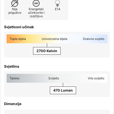
Nije
Energetski
E14
prigušivo
učinkovito i
izdržljivo
Svjetlosni učinak
Topla bijela
Univerzalna bijela
Dnevno svjetlo
2700 Kelvin
Svjetlina
Tamno
Svijetlo
Vrlo svijetlo
470 Lumen
Dimenzije