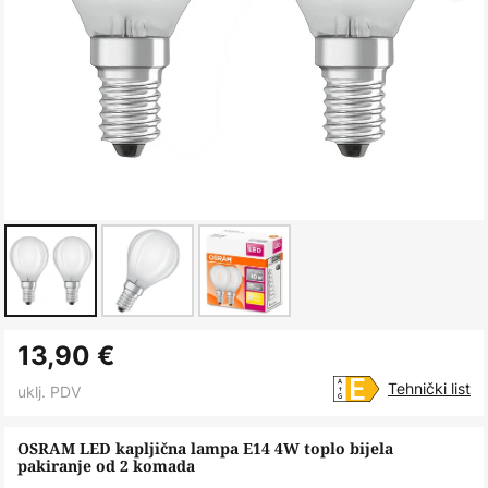
Skip
13,90 €
to
the
Tehnički list
uklj. PDV
beginning
of
OSRAM LED kapljična lampa E14 4W toplo bijela
pakiranje od 2 komada
the