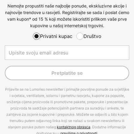
Nemojte propustiti naše najbolje ponude, ekskluzivne akcije i
najnovije trendove u rasvjeti. Registrirajte se sada i poslat ćemo
vam kupon* od 15 % koji možete iskoristiti prilikom vaše prve
kupovine u našoj internetskoj trgovini.
Privatni kupac
Društvo
Pretplatite se
Prijavite se na Lumories newsletter i primajte povoljne ponude za svjetiljke
i svjetala, ventilatore, solarnu i pametnu rasvjetu, kupone za popuste,
sniženja cijena proizvoda ili promotivne pakete, preporuke i prezentacije
proizvoda te sadržaje potencijalnih partnera za suradnju i ankete, te
zahtjeve za ocjene kupovine i preporuke. Možete se odjaviti u bilo kojem
trenutku putem odjavnog linka koji se nalazi u svakom newsletteru ili
slanjem poruke putem našeg
kontaktnog obrasca
. Dodatne informacije
dostupne su u
pravilima o privatnosti
.