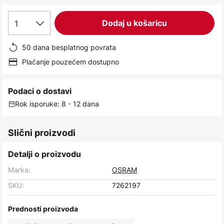
images
gallery
1
Dodaj u košaricu
50 dana besplatnog povrata
Plaćanje pouzećem dostupno
Podaci o dostavi
Rok isporuke: 8 - 12 dana
Slični proizvodi
Detalji o proizvodu
Marka:
OSRAM
SKU:
7262197
Prednosti proizvoda