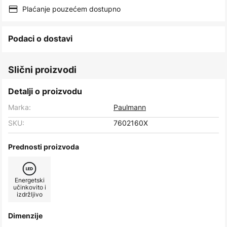
images
Plaćanje pouzećem dostupno
gallery
Podaci o dostavi
Slični proizvodi
Detalji o proizvodu
Marka:
Paulmann
SKU:
7602160X
Prednosti proizvoda
Energetski
učinkovito i
izdržljivo
Dimenzije