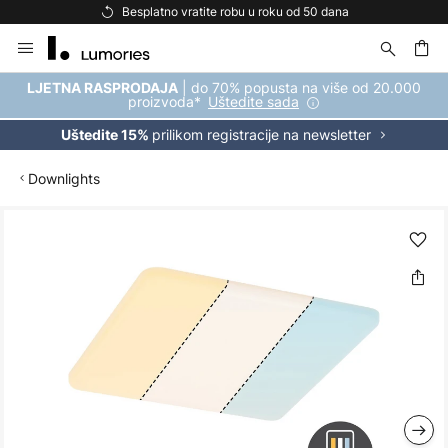
Besplatno vratite robu u roku od 50 dana
Skip
to
Content
| do 70% popusta na više od 20.000
LJETNA RASPRODAJA
proizvoda*
Uštedite sada
prilikom registracije na newsletter
Uštedite 15%
Downlights
Skip
to
the
end
of
the
images
gallery