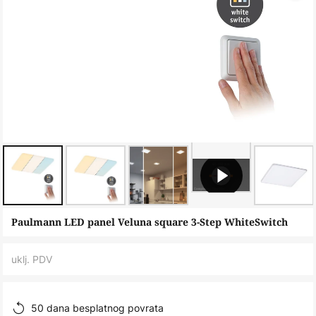
Skip
Paulmann LED panel Veluna square 3-Step WhiteSwitch
to
the
uklj. PDV
beginning
of
the
50 dana besplatnog povrata