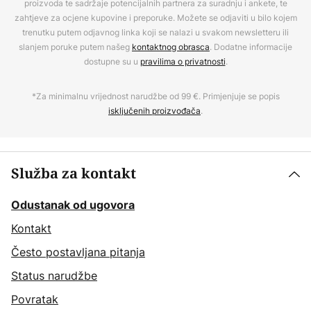
proizvoda te sadržaje potencijalnih partnera za suradnju i ankete, te
zahtjeve za ocjene kupovine i preporuke. Možete se odjaviti u bilo kojem
trenutku putem odjavnog linka koji se nalazi u svakom newsletteru ili
slanjem poruke putem našeg
kontaktnog obrasca
. Dodatne informacije
dostupne su u
pravilima o privatnosti
.
*Za minimalnu vrijednost narudžbe od 99 €. Primjenjuje se popis
isključenih proizvođača
.
Služba za kontakt
Odustanak od ugovora
Kontakt
Često postavljana pitanja
Status narudžbe
Povratak