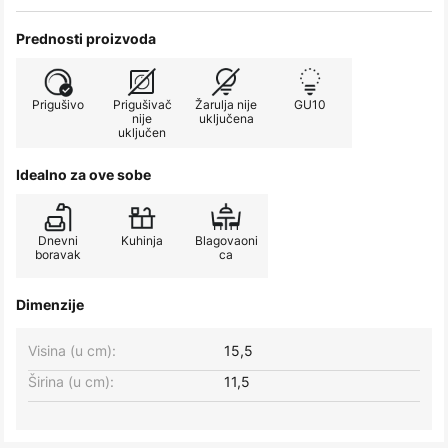
Prednosti proizvoda
Prigušivo
Prigušivač
Žarulja nije
GU10
nije
uključena
uključen
Idealno za ove sobe
Dnevni
Kuhinja
Blagovaoni
boravak
ca
Dimenzije
Visina (u cm):
15,5
Širina (u cm):
11,5