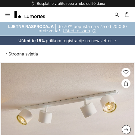
Besplatno vratite robu u roku od 50 dana
Skip
to
Content
| do 70% popusta na više od 20.000
LJETNA RASPRODAJA
proizvoda*
Uštedite sada
prilikom registracije na newsletter
Uštedite 15%
Stropna svjetla
Skip
to
the
end
of
the
images
gallery