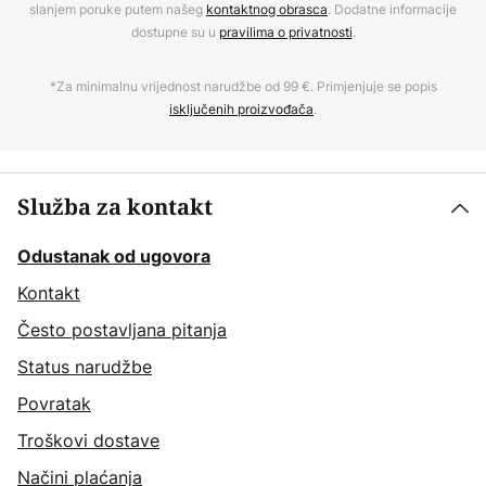
slanjem poruke putem našeg
kontaktnog obrasca
. Dodatne informacije
dostupne su u
pravilima o privatnosti
.
*Za minimalnu vrijednost narudžbe od 99 €. Primjenjuje se popis
isključenih proizvođača
.
Služba za kontakt
Odustanak od ugovora
Kontakt
Često postavljana pitanja
Status narudžbe
Povratak
Troškovi dostave
Načini plaćanja