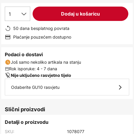
images
gallery
1
Dodaj u košaricu
50 dana besplatnog povrata
Plaćanje pouzećem dostupno
Podaci o dostavi
Još samo nekoliko artikala na stanju
Rok isporuke: 4 - 7 dana
Nije uključeno rasvjetno tijelo
Odaberite GU10 rasvjetu
Slični proizvodi
Detalji o proizvodu
SKU:
1078077