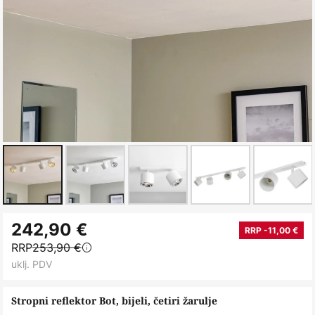
Skip
242,90 €
to
RRP -11,00 €
RRP
253,90 €
the
uklj. PDV
beginning
of
Stropni reflektor Bot, bijeli, četiri žarulje
the