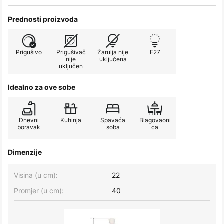
Prednosti proizvoda
Prigušivo
Prigušivač
Žarulja nije
E27
nije
uključena
uključen
Idealno za ove sobe
Dnevni
Kuhinja
Spavaća
Blagovaoni
boravak
soba
ca
Dimenzije
Visina (u cm):
22
Promjer (u cm):
40