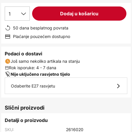
images
gallery
1
Dodaj u košaricu
50 dana besplatnog povrata
Plaćanje pouzećem dostupno
Podaci o dostavi
Još samo nekoliko artikala na stanju
Rok isporuke: 4 - 7 dana
Nije uključeno rasvjetno tijelo
Odaberite E27 rasvjetu
Slični proizvodi
Detalji o proizvodu
SKU:
2616020