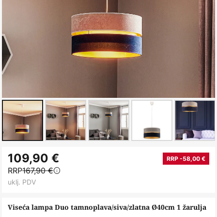
Skip
109,90 €
to
RRP -58,00 €
RRP
167,90 €
the
uklj. PDV
beginning
of
Viseća lampa Duo tamnoplava/siva/zlatna Ø40cm 1 žarulja
the