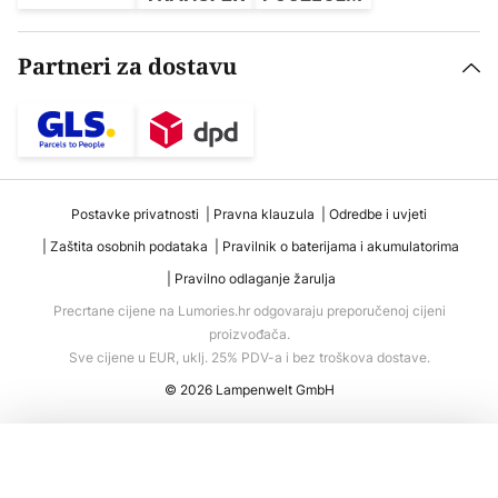
Partneri za dostavu
Postavke privatnosti
Pravna klauzula
Odredbe i uvjeti
Zaštita osobnih podataka
Pravilnik o baterijama i akumulatorima
Pravilno odlaganje žarulja
Precrtane cijene na Lumories.hr odgovaraju preporučenoj cijeni
proizvođača.
Sve cijene u EUR, uklj. 25% PDV-a i bez troškova dostave.
© 2026 Lampenwelt GmbH
Dodaj u košaricu