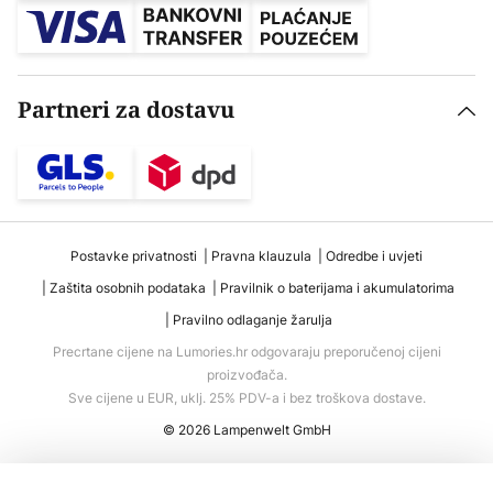
Partneri za dostavu
Postavke privatnosti
Pravna klauzula
Odredbe i uvjeti
Zaštita osobnih podataka
Pravilnik o baterijama i akumulatorima
Pravilno odlaganje žarulja
Precrtane cijene na Lumories.hr odgovaraju preporučenoj cijeni
proizvođača.
Sve cijene u EUR, uklj. 25% PDV-a i bez troškova dostave.
© 2026 Lampenwelt GmbH