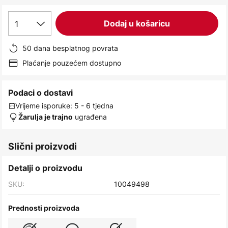
images
gallery
1
Dodaj u košaricu
50 dana besplatnog povrata
Plaćanje pouzećem dostupno
Podaci o dostavi
Vrijeme isporuke: 5 - 6 tjedna
ugrađena
Žarulja je trajno
Slični proizvodi
Detalji o proizvodu
SKU:
10049498
Prednosti proizvoda