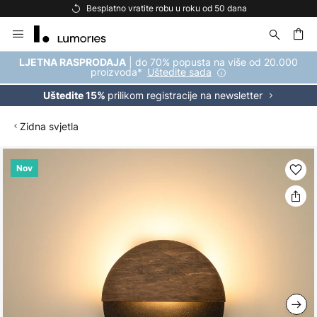
Besplatno vratite robu u roku od 50 dana
Skip
to
Content
| do 70% popusta na više od 20.000
LJETNA RASPRODAJA
proizvoda*
Uštedite sada
prilikom registracije na newsletter
Uštedite 15%
Zidna svjetla
Skip
Nov
to
the
end
of
the
images
gallery