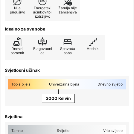
Nije
Energetski
Žarulja nije
prigušivo
učinkovito i
zamjenjiva
izdržljivo
Idealno za ove sobe
Dnevni
Blagovaoni
Spavaća
Hodnik
boravak
ca
soba
Svjetlosni učinak
Topla bijela
Univerzalna bijela
Dnevno svjetlo
3000 Kelvin
Svjetlina
Tamno
Svijetlo
Vrlo svijetlo