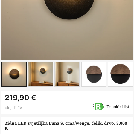
Skip
219,90 €
to
the
Tehnički list
uklj. PDV
beginning
of
Zidna LED svjetiljka Luna S, crna/wenge, čelik, drvo, 3.000
K
the