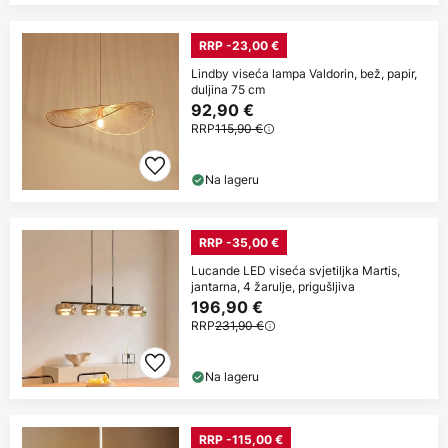
RRP -23,00 €
Lindby viseća lampa Valdorin, bež, papir,
duljina 75 cm
92,90 €
RRP
115,90 €
Na lageru
RRP -35,00 €
Lucande LED viseća svjetiljka Martis,
jantarna, 4 žarulje, prigušljiva
196,90 €
RRP
231,90 €
Na lageru
RRP -115,00 €