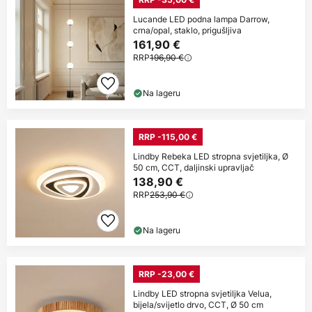
Lucande LED podna lampa Darrow,
crna/opal, staklo, prigušljiva
161,90 €
RRP
196,90 €
Na lageru
RRP -115,00 €
Lindby Rebeka LED stropna svjetiljka, Ø
50 cm, CCT, daljinski upravljač
138,90 €
RRP
253,90 €
Na lageru
RRP -23,00 €
Lindby LED stropna svjetiljka Velua,
bijela/svijetlo drvo, CCT, Ø 50 cm