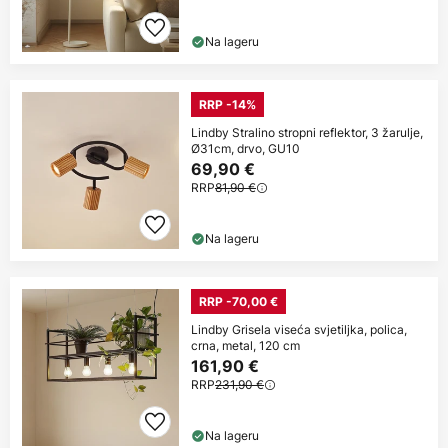
Na lageru
RRP -14%
Lindby Stralino stropni reflektor, 3 žarulje,
Ø31cm, drvo, GU10
69,90 €
RRP
81,90 €
Na lageru
RRP -70,00 €
Lindby Grisela viseća svjetiljka, polica,
crna, metal, 120 cm
161,90 €
RRP
231,90 €
Na lageru