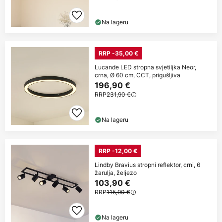
Na lageru
RRP -35,00 €
Lucande LED stropna svjetiljka Neor,
crna, Ø 60 cm, CCT, prigušljiva
196,90 €
RRP
231,90 €
Na lageru
RRP -12,00 €
Lindby Bravius stropni reflektor, crni, 6
žarulja, željezo
103,90 €
RRP
115,90 €
Na lageru