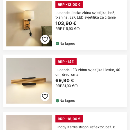
RRP -12,00 €
Lucande Lieske zidna svjetiljka, bež,
tkanina, E27, LED svjetiljka za čitanje
103,90 €
RRP
115,90 €
Na lageru
RRP -14%
Lucande LED zidna svjetiljka Lieske, 40
cm, drvo, crna
69,90 €
RRP
81,90 €
Na lageru
RRP -18,00 €
Lindby Kardis stropni reflektor, bež, 6