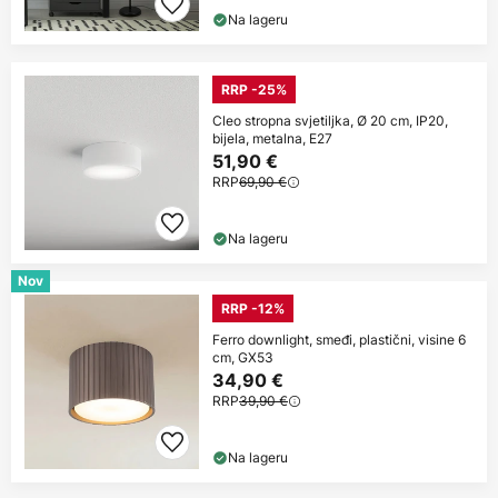
Na lageru
RRP -25%
Cleo stropna svjetiljka, Ø 20 cm, IP20,
bijela, metalna, E27
51,90 €
RRP
69,90 €
Na lageru
Nov
RRP -12%
Ferro downlight, smeđi, plastični, visine 6
cm, GX53
34,90 €
RRP
39,90 €
Na lageru