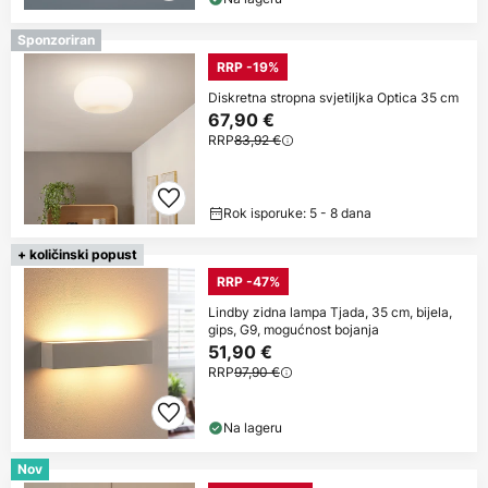
Sponzoriran
RRP -19%
Diskretna stropna svjetiljka Optica 35 cm
67,90 €
RRP
83,92 €
Rok isporuke: 5 - 8 dana
+ količinski popust
RRP -47%
Lindby zidna lampa Tjada, 35 cm, bijela,
gips, G9, mogućnost bojanja
51,90 €
RRP
97,90 €
Na lageru
Nov