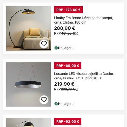
RRP -173,00 €
Lindby Emilienne lučna podna lampa,
crna, zlatna, 180 cm
288,90 €
RRP
461,90 €
Na lageru
RRP -69,00 €
Lucande LED viseća svjetiljka Daelor,
crna/aluminij, CCT, prigušljiva
219,90 €
RRP
288,90 €
Na lageru
RRP -92,00 €