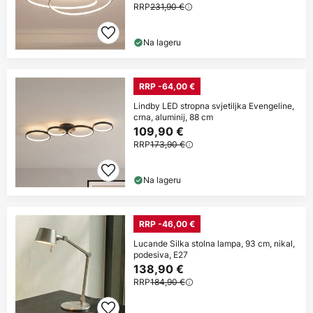
RRP
231,90 €
Na lageru
RRP -64,00 €
Lindby LED stropna svjetiljka Evengeline,
crna, aluminij, 88 cm
109,90 €
RRP
173,90 €
Na lageru
RRP -46,00 €
Lucande Silka stolna lampa, 93 cm, nikal,
podesiva, E27
138,90 €
RRP
184,90 €