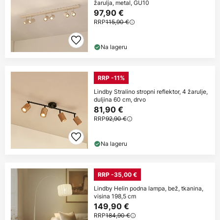
žarulja, metal, GU10
97,90 €
RRP
115,90 €
Na lageru
RRP -11%
Lindby Stralino stropni reflektor, 4 žarulje,
duljina 60 cm, drvo
81,90 €
RRP
92,90 €
Na lageru
RRP -35,00 €
Lindby Helin podna lampa, bež, tkanina,
visina 198,5 cm
149,90 €
RRP
184,90 €