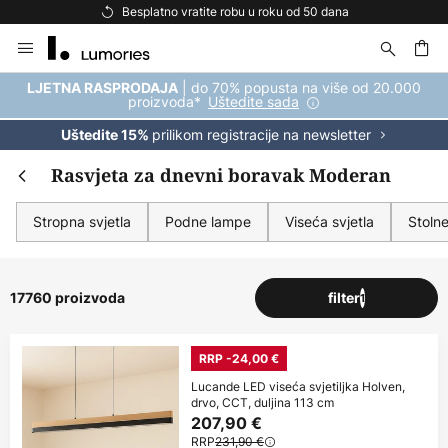
Besplatna dostava za kupnju iznad 69 €
Skip
to
Content
| do 70% popusta na više od 20.000
LJETNA RASPRODAJA
proizvoda*
Uštedite sada
prilikom registracije na newsletter
Uštedite 15%
Rasvjeta za dnevni boravak Moderan
Stropna svjetla
Podne lampe
Viseća svjetla
Stoln
17760 proizvoda
filter
1
RRP -24,00 €
Lucande LED viseća svjetiljka Holven,
drvo, CCT, duljina 113 cm
207,90 €
RRP
231,90 €