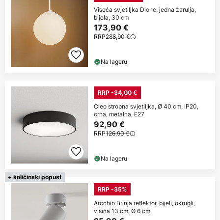
Viseća svjetiljka Dione, jedna žarulja,
bijela, 30 cm
173,90 €
RRP
288,90 €
Na lageru
RRP -34,00 €
Cleo stropna svjetiljka, Ø 40 cm, IP20,
crna, metalna, E27
92,90 €
RRP
126,90 €
Na lageru
+ količinski popust
RRP -35%
Arcchio Brinja reflektor, bijeli, okrugli,
visina 13 cm, Ø 6 cm