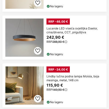
Na lageru
RRP -46,00 €
Lucande LED viseća svjetiljka Daelor,
crna/drvena, CCT, prigušljiva
242,90 €
RRP
288,90 €
Na lageru
RRP -34,00 €
Lindby lučna podna lampa Moisia, boja
mesinga, metal, 148 cm
115,90 €
RRP
149,90 €
Na lageru