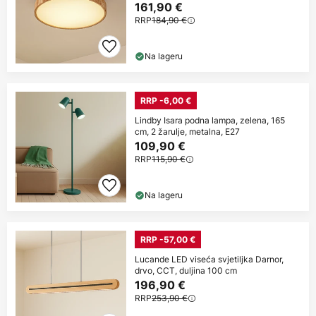
161,90 €
RRP
184,90 €
Na lageru
RRP -6,00 €
Lindby Isara podna lampa, zelena, 165
cm, 2 žarulje, metalna, E27
109,90 €
RRP
115,90 €
Na lageru
RRP -57,00 €
Lucande LED viseća svjetiljka Darnor,
drvo, CCT, duljina 100 cm
196,90 €
RRP
253,90 €