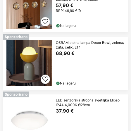
57,90 €
RRP
149,90 €
Na lageru
Sponzorirano
OSRAM stolna lampa Decor Bowl, zelena/
žuta, čelik, E14
68,90 €
Na lageru
Sponzorirano
LED senzorska stropna svjetiljka Elipso
IP44 4,000K Ø28cm
37,90 €