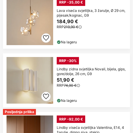
RRP -35,00 €
Lava viseća svjetiljka, 3 žarulje, Ø 29 cm,
pijesak/kognac, G9
184,90 €
RRP
219,90 €
Na lageru
RRP -30%
Lindby zidna svjetiljka Novali, bijela, gips,
gore/dolje, 26 cm, G9
51,90 €
RRP
74,90 €
Na lageru
Posljednja prilika
RRP -92,00 €
Lindby viseća svjetiljka Valentina, E14, 4
žarulje, dimno siva, staklo