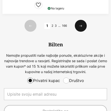
Na lageru
Stranica
1
2
3
...
166
Prethodno
Sljedeći
Bilten
Nemojte propustiti naše najbolje ponude, ekskluzivne akcije i
najnovije trendove u rasvjeti. Registrirajte se sada i poslat ćemo
vam kupon* od 15 % koji možete iskoristiti prilikom vaše prve
kupovine u našoj internetskoj trgovini.
Privatni kupac
Društvo