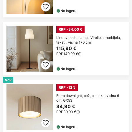
Na lageru
RRP -34,00 €
Lindby podna lampa Virelle, crno/bijela,
tekstil, visina 170 cm
115,90 €
RRP
149,90 €
Na lageru
Nov
RRP -12%
Ferro downlight, bež, plastika, visina 6
cm, GX53
34,90 €
RRP
39,90 €
Na lageru