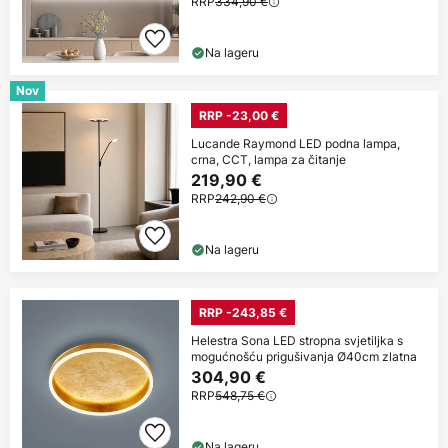
RRP
334,90 €
Na lageru
Nov
RRP -23,00 €
Lucande Raymond LED podna lampa,
crna, CCT, lampa za čitanje
219,90 €
RRP
242,90 €
Na lageru
RRP -243,85 €
Helestra Sona LED stropna svjetiljka s
mogućnošću prigušivanja Ø40cm zlatna
304,90 €
RRP
548,75 €
Na lageru