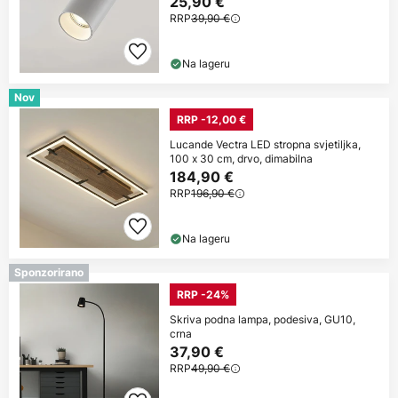
25,90 €
RRP
39,90 €
Na lageru
Nov
RRP -12,00 €
Lucande Vectra LED stropna svjetiljka,
100 x 30 cm, drvo, dimabilna
184,90 €
RRP
196,90 €
Na lageru
Sponzorirano
RRP -24%
Skriva podna lampa, podesiva, GU10,
crna
37,90 €
RRP
49,90 €