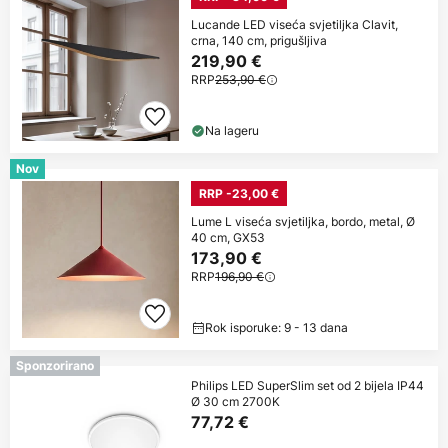
Lucande LED viseća svjetiljka Clavit,
crna, 140 cm, prigušljiva
219,90 €
RRP
253,90 €
Na lageru
Nov
RRP -23,00 €
Lume L viseća svjetiljka, bordo, metal, Ø
40 cm, GX53
173,90 €
RRP
196,90 €
Rok isporuke: 9 - 13 dana
Sponzorirano
Philips LED SuperSlim set od 2 bijela IP44
Ø 30 cm 2700K
77,72 €