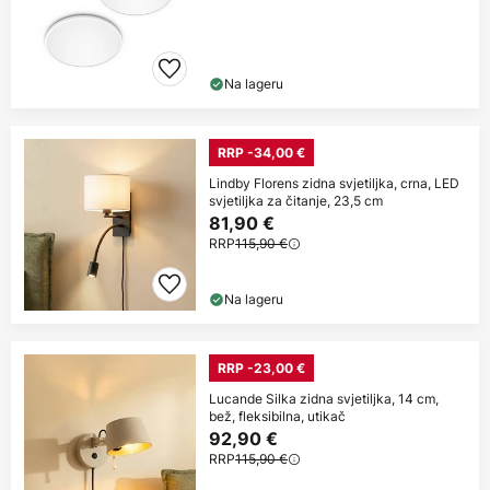
Na lageru
RRP -34,00 €
Lindby Florens zidna svjetiljka, crna, LED
svjetiljka za čitanje, 23,5 cm
81,90 €
RRP
115,90 €
Na lageru
RRP -23,00 €
Lucande Silka zidna svjetiljka, 14 cm,
bež, fleksibilna, utikač
92,90 €
RRP
115,90 €