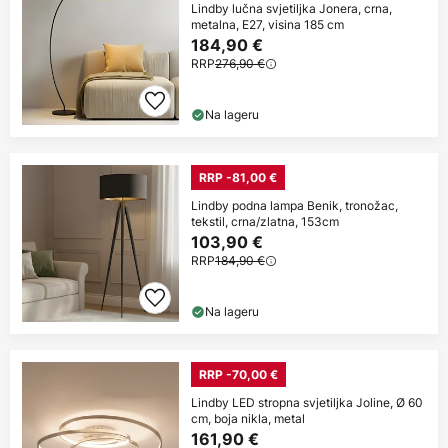
Lindby lučna svjetiljka Jonera, crna,
metalna, E27, visina 185 cm
184,90 €
RRP
276,90 €
Na lageru
RRP -81,00 €
Lindby podna lampa Benik, tronožac,
tekstil, crna/zlatna, 153cm
103,90 €
RRP
184,90 €
Na lageru
RRP -70,00 €
Lindby LED stropna svjetiljka Joline, Ø 60
cm, boja nikla, metal
161,90 €