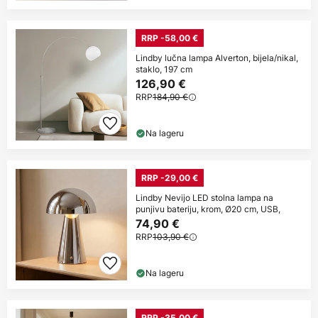
RRP -58,00 €
Lindby lučna lampa Alverton, bijela/nikal,
staklo, 197 cm
126,90 €
RRP
184,90 €
Na lageru
RRP -29,00 €
Lindby Nevijo LED stolna lampa na
punjivu bateriju, krom, Ø20 cm, USB,
74,90 €
RRP
103,90 €
Na lageru
RRP -35,00 €