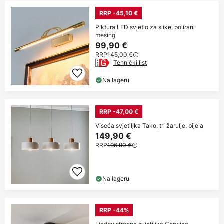
RRP -45,10 €
Piktura LED svjetlo za slike, polirani
mesing
99,90 €
RRP
145,00 €
Tehnički list
Na lageru
RRP -47,00 €
Viseća svjetiljka Tako, tri žarulje, bijela
149,90 €
RRP
196,90 €
Na lageru
RRP -44%