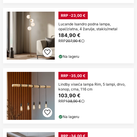
RRP -23,00 €
Lucande Isandro podna lampa,
opal/zlatna, 4 žarulje, staklo/metal
184,90 €
RRP
207,90 €
Na lageru
RRP -35,00 €
Lindby viseća lampa Rim, 5 lampi, drvo,
konop, crna, 116 cm
103,90 €
RRP
138,90 €
Na lageru
RRP -34,00 €