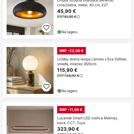
Lindby stropna svjetiljka Gerwina,
crna/zlatna, metal, 40 cm, E27
45,90 €
RRP
81,90 €
Na lageru
RRP -23,00 €
Lindby stolna lampa Lennes x Eva Söllner,
smeđa, mramor, Ø20cm
115,90 €
RRP
138,90 €
Na lageru
RRP -11,00 €
Lucande Smart LED visilica Melinay,
kava, CCT, Tuya
323,90 €