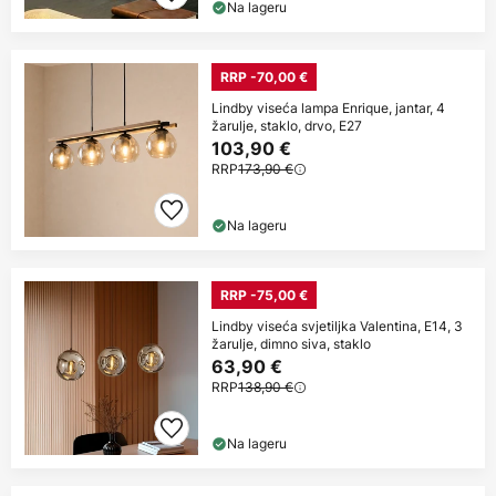
Na lageru
RRP -70,00 €
Lindby viseća lampa Enrique, jantar, 4
žarulje, staklo, drvo, E27
103,90 €
RRP
173,90 €
Na lageru
RRP -75,00 €
Lindby viseća svjetiljka Valentina, E14, 3
žarulje, dimno siva, staklo
63,90 €
RRP
138,90 €
Na lageru